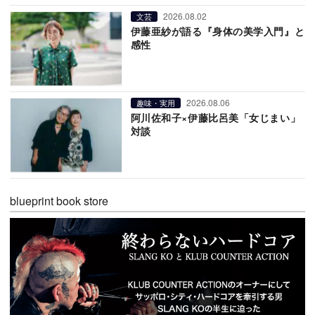
2026.08.02
文芸
伊藤亜紗が語る『身体の美学入門』と
感性
2026.08.06
趣味・実用
阿川佐和子×伊藤比呂美「女じまい」
対談
blueprint book store