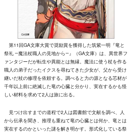
第11回GA文庫大賞で奨励賞を獲得した筑紫一明『竜と
祭礼 ―魔法杖職人の見地から―』（GA文庫）は、異世界フ
ァンタジーだが転生や異能とは無縁。魔法に使う杖を作る
職人の弟子だったイクスを尋ねてきた少女が、父から受け
継いだ杖の修理を依頼する。調べると力の源となる芯材が
千年以上前に絶滅した竜の心臓と分かり、実在するかも怪
しい材料を求めて2人は旅に出る。
見つけ出すまでの道程で2人は図書館で文献を調べ、人
から伝承を聞き、推理も重ねて竜の心臓とは何か、竜とは
実在するのかといった謎を解き明かす。形式化している祭