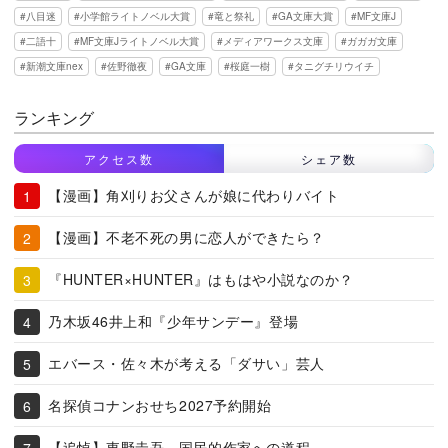
八目迷
小学館ライトノベル大賞
竜と祭礼
GA文庫大賞
MF文庫J
二語十
MF文庫Jライトノベル大賞
メディアワークス文庫
ガガガ文庫
新潮文庫nex
佐野徹夜
GA文庫
桜庭一樹
タニグチリウイチ
ランキング
アクセス数
シェア数
【漫画】角刈りお父さんが娘に代わりバイト
【漫画】不老不死の男に恋人ができたら？
『HUNTER×HUNTER』はもはや小説なのか？
乃木坂46井上和『少年サンデー』登場
エバース・佐々木が考える「ダサい」芸人
名探偵コナンおせち2027予約開始
【追悼】東野圭吾、国民的作家への道程