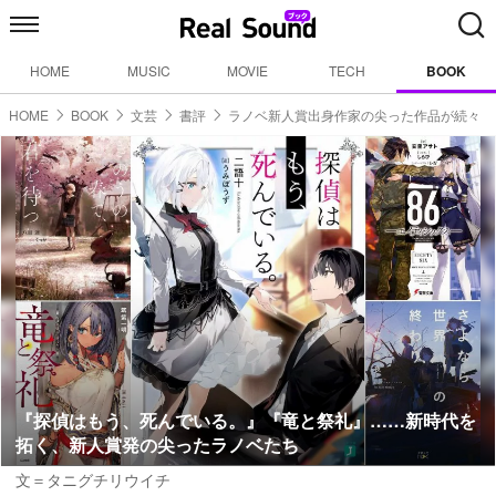
HOME
MUSIC
MOVIE
TECH
BOOK
HOME
BOOK
文芸
書評
ラノベ新人賞出身作家の尖った作品が続々
『探偵はもう、死んでいる。』『竜と祭礼』……新時代を
拓く、新人賞発の尖ったラノベたち
文＝タニグチリウイチ