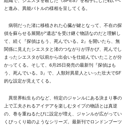
組織で、シエスタを殺した《SPES》を相手にした戦いへ
と進み、異能バトルの様相を呈してくる。
病弱だった渚に移植された心臓が鍵となって、不在の探
偵を蘇らせる展開が"遺志"を受け継ぐ物語なのだと理解し
て、続く『探偵はもう、死んでいる。2』を開いたら、無
関係に見えたシエスタと渚のつながりが浮かび、死んでし
まったシエスタが以前から出会いを仕組んでいたことが分
かってくる。そして、6月25日発売の最新刊『探偵はも
う、死んでいる。3』で、人類対異星人といった壮大でSF
的な設定が見えてくる。
異世界転生ものなど、特定のジャンルにある決まり事の
上で工夫されるアイデアを楽しむタイプの物語とは真逆
の、巻を重ねるたびに設定が増え、ジャンルが広がってい
くびっくり箱のようなシリーズ。最新刊でロンドンブーツ