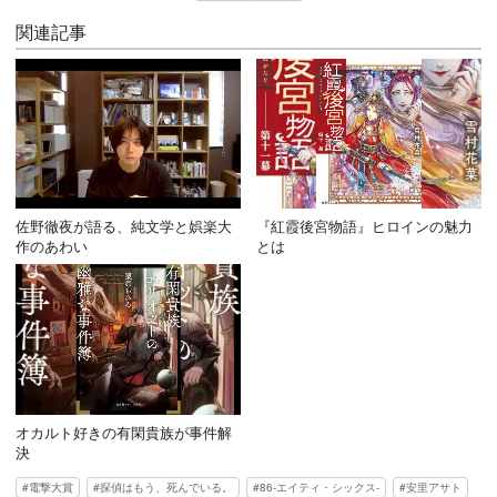
関連記事
佐野徹夜が語る、純文学と娯楽大
『紅霞後宮物語』ヒロインの魅力
作のあわい
とは
オカルト好きの有閑貴族が事件解
決
電撃大賞
探偵はもう、死んでいる。
86-エイティ・シックス-
安里アサト