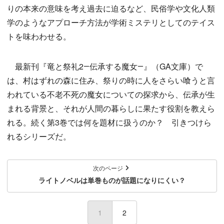
りの本来の意味を考え過去に迫るなど、民俗学や文化人類
学のようなアプローチ方法が学術ミステリとしてのテイス
トを味わわせる。
最新刊『竜と祭礼2―伝承する魔女―』（GA文庫）で
は、村はずれの森に住み、祭りの時に人をさらい喰うと言
われている不老不死の魔女についての探求から、伝承が生
まれる背景と、それが人間の暮らしに果たす役割を教えら
れる。続く第3巻では何を題材に扱うのか？ 引きつけら
れるシリーズだ。
次のページ
ライトノベルは単巻ものが話題になりにくい？
1
(current)
2