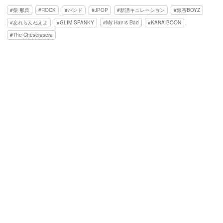
柴 那典
ROCK
バンド
JPOP
新譜キュレーション
銀杏BOYZ
忘れらんねえよ
GLIM SPANKY
My Hair is Bad
KANA-BOON
The Cheserasera