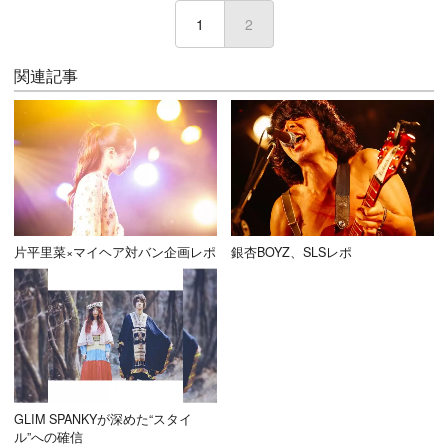
1
2
(current)
関連記事
片平里菜×マイヘア対バン企画レポ
銀杏BOYZ、SLSレポ
GLIM SPANKYが深めた“スタイ
ル”への確信