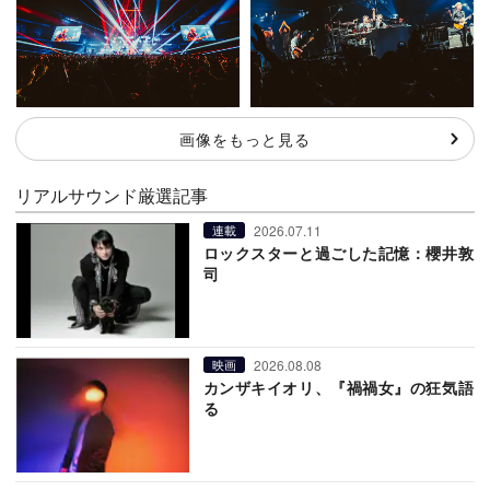
画像をもっと見る
リアルサウンド厳選記事
2026.07.11
連載
ロックスターと過ごした記憶：櫻井敦
司
2026.08.08
映画
カンザキイオリ、『禍禍女』の狂気語
る