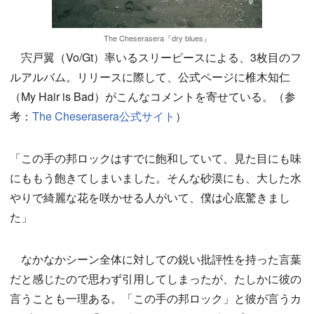
The Cheserasera『dry blues』
宍戸翼（Vo/Gt）率いるスリーピースによる、3枚目のフ
ルアルバム。リリースに際して、公式ページに椎木知仁
（My Hair is Bad）がこんなコメントを寄せている。（参
考：
The Cheserasera公式サイト
）
「この手の邦ロックはすでに飽和していて、見た目にも味
にももう飽きてしまいました。そんな砂漠にも、大した水
やりで綺麗な花を咲かせる人がいて、僕は心底驚きまし
た」
なかなかシーン全体に対しての鋭い批評性を持った言葉
だと感じたので思わず引用してしまったが、たしかに彼の
言うことも一理ある。「この手の邦ロック」と彼が言うカ