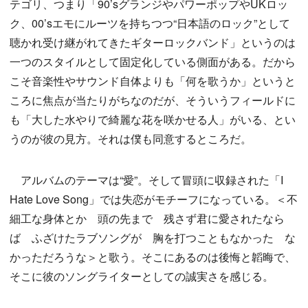
テゴリ、つまり「90’sグランジやパワーポップやUKロッ
ク、00’sエモにルーツを持ちつつ“日本語のロック”として
聴かれ受け継がれてきたギターロックバンド」というのは
一つのスタイルとして固定化している側面がある。だから
こそ音楽性やサウンド自体よりも「何を歌うか」というと
ころに焦点が当たりがちなのだが、そういうフィールドに
も「大した水やりで綺麗な花を咲かせる人」がいる、とい
うのが彼の見方。それは僕も同意するところだ。
アルバムのテーマは“愛”。そして冒頭に収録された「I
Hate Love Song」では失恋がモチーフになっている。＜不
細工な身体とか 頭の先まで 残さず君に愛されたなら
ば ふざけたラブソングが 胸を打つこともなかった な
かっただろうな＞と歌う。そこにあるのは後悔と韜晦で、
そこに彼のソングライターとしての誠実さを感じる。