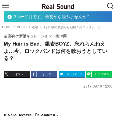
2ページ目です。最初から読みませんか?
HOME
MUSIC
MOVIE
TECH
BOOK
HOME
MUSIC
連載
新譜6枚の歌詞から紐解く邦ロックシーン
柴 那典の新譜キュレーション 第13回
My Hair is Bad、銀杏BOYZ、忘れらんねえ
よ…今、ロックバンドは何を歌おうとしてい
る？
ポスト
シェア
ブックマーク
LINEで送る
2017.09.10 12:00
KANA-BOON『NAMiDA』