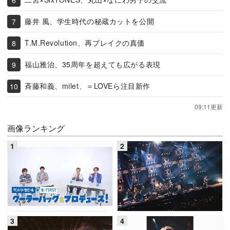
藤井 風、学生時代の秘蔵カットを公開
T.M.Revolution、再ブレイクの真価
福山雅治、35周年を超えても広がる表現
斉藤和義、milet、＝LOVEら注目新作
09:11更新
画像ランキング