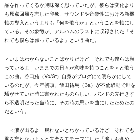
品を作ってくるか興味深く思っていたが、彼らは変化より
も原点回帰を志した印象。サウンドや音楽性における新機
軸の導入というよりも「何を歌うか」ということを軸にし
ている。その象徴が、アルバムのラストに収録された「そ
れでも僕らは願っているよ」という曲だ。
＜いまはわからないことばかりだけど それでも僕らは願
っているよ いままでの日々が意味を持つことを＞と歌う
この曲。谷口鮪（Vo/Gt）自身がブログにて明らかにして
いるのだが、今年初頭、飯田祐馬（Ba）が不倫騒動で世を
騒がせていた時に書かれたものらしい。バンドの先行きす
ら不透明だった当時に、その時の思いを曲にしたためたの
だという。
＜涙が出るよ 戻れないとわかっているけど それでも
君を忘れないよ＞と失恋をモチーフにした「涙」も含め、