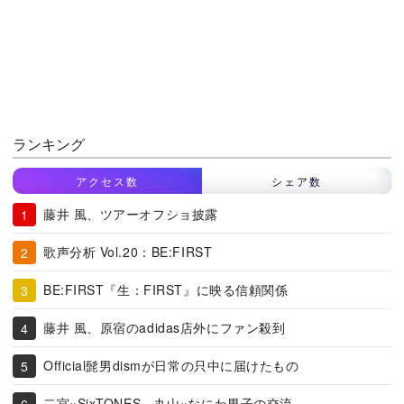
ランキング
アクセス数
シェア数
藤井 風、ツアーオフショ披露
歌声分析 Vol.20：BE:FIRST
BE:FIRST『生：FIRST』に映る信頼関係
藤井 風、原宿のadidas店外にファン殺到
Official髭男dismが日常の只中に届けたもの
二宮×SixTONES、丸山×なにわ男子の交流