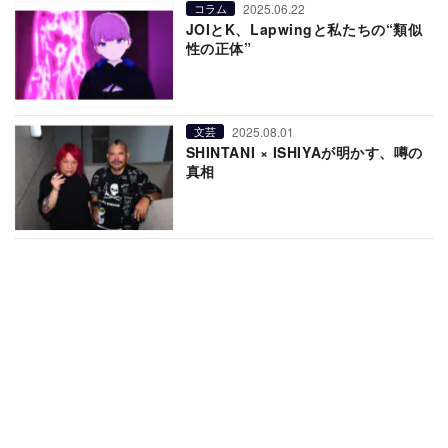
2025.06.22
コラム
JOIとK、Lapwingと私たちの“類似
性の正体”
2025.08.01
文芸
SHINTANI × ISHIYAが明かす、噂の
真相