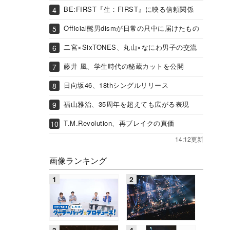
BE:FIRST『生：FIRST』に映る信頼関係
Official髭男dismが日常の只中に届けたもの
二宮×SixTONES、丸山×なにわ男子の交流
藤井 風、学生時代の秘蔵カットを公開
日向坂46、18thシングルリリース
福山雅治、35周年を超えても広がる表現
T.M.Revolution、再ブレイクの真価
14:12更新
画像ランキング