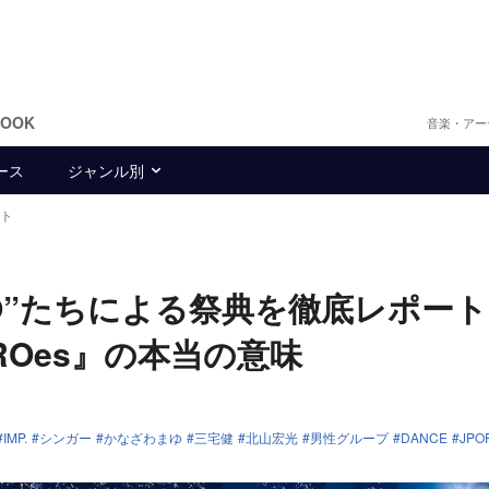
BOOK
音楽・アー
ース
ジャンル別
ート
RO”たちによる祭典を徹底レポート
ROes』の本当の意味
IMP.
シンガー
かなざわまゆ
三宅健
北山宏光
男性グループ
DANCE
JPO