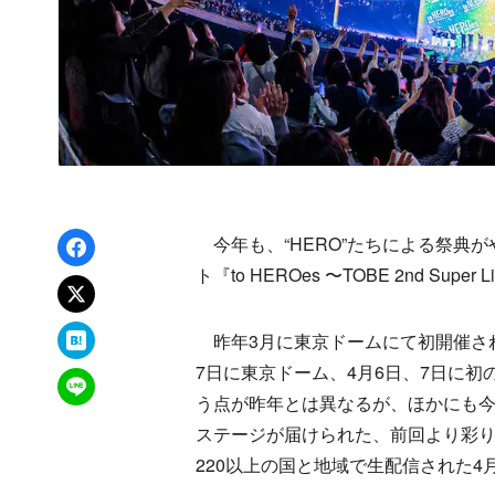
Facebookでシェア
今年も、“HERO”たちによる祭典が
ト『to HEROes 〜TOBE 2nd Sup
xでポスト
はてなブックマーク
昨年3月に東京ドームにて初開催され、
7日に東京ドーム、4月6日、7日に
LINEで送る
う点が昨年とは異なるが、ほかにも今
ステージが届けられた、前回より彩りの増
220以上の国と地域で生配信された4