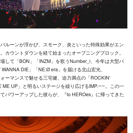
バルーンが浮かび、スモーク、炎といった特殊効果がエン
く。カウントダウンを経て始まったオープニングブロック。
て「BON」「INZM」を歌うNumber_i、今年は大型バ
ANNA DIE」「NE:Ø era」を届ける北山宏光、
パフォーマンスで魅せる三宅健、迫力満点の「ROCKIN'
AKE ME UP」と明るいステージを繰り広げるIMP.――。この一
パワーアップした彼らが、『to HEROes』に帰ってきた