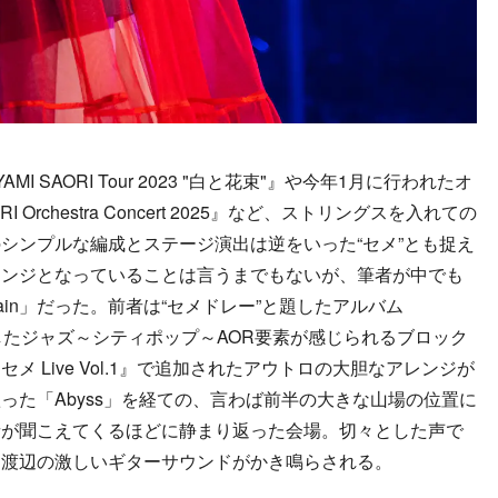
 SAORI Tour 2023 "白と花束"』や今年1月に行われたオ
 Orchestra Concert 2025』など、ストリングスを入れての
シンプルな編成とステージ演出は逆をいった“セメ”とも捉え
レンジとなっていることは言うまでもないが、筆者が中でも
ain」だった。前者は“セメドレー”と題したアルバム
にしたジャズ～シティポップ～AOR要素が感じられるブロック
 Live Vol.1』で追加されたアウトロの大胆なアレンジが
った「Abyss」を経ての、言わば前半の大きな山場の位置に
音が聞こえてくるほどに静まり返った会場。切々とした声で
、渡辺の激しいギターサウンドがかき鳴らされる。