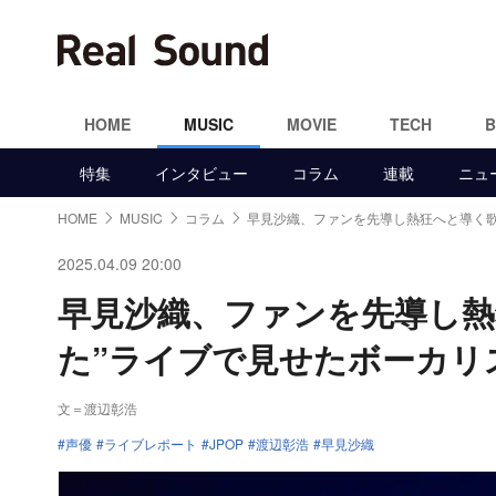
HOME
MUSIC
MOVIE
TECH
特集
インタビュー
コラム
連載
ニュ
HOME
MUSIC
コラム
早見沙織、ファンを先導し熱狂へと導く
2025.04.09 20:00
早見沙織、ファンを先導し熱
た”ライブで見せたボーカリ
文＝渡辺彰浩
声優
ライブレポート
JPOP
渡辺彰浩
早見沙織