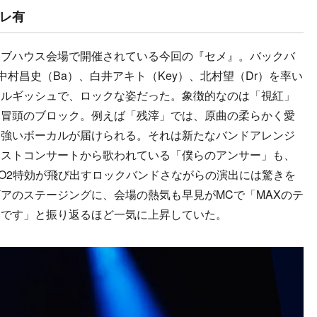
レ有
ブハウス会場で開催されている今回の『セメ』。バックバ
r）、中村昌史（Ba）、白井アキト（Key）、北村望（Dr）を率い
ネルギッシュで、ロックな姿だった。象徴的なのは「視紅」
、冒頭のブロック。例えば「残滓」では、原曲の柔らかく愛
力強いボーカルが届けられる。それは新たなバンドアレンジ
ーストコンサートから歌われている「僕らのアンサー」も、
O2特効が飛び出すロックバンドさながらの演出には驚きを
アのステージングに、会場の熱気も早見がMCで「MAXのテ
いです」と振り返るほど一気に上昇していた。