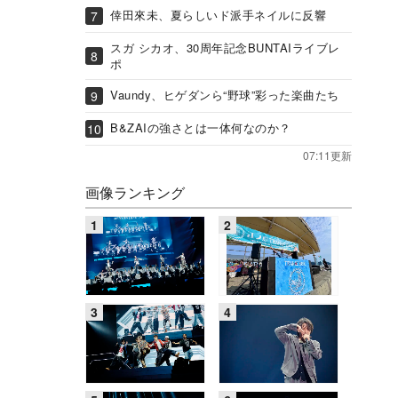
倖田來未、夏らしいド派手ネイルに反響
スガ シカオ、30周年記念BUNTAIライブレ
ポ
Vaundy、ヒゲダンら“野球”彩った楽曲たち
B&ZAIの強さとは一体何なのか？
07:11更新
画像ランキング