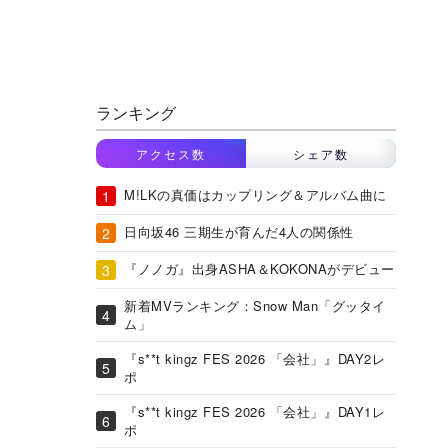
ランキング
アクセス数
シェア数
M!LKの真価はカップリング＆アルバム曲に
日向坂46 三期生が育んだ4人の関係性
『ノノガ』出身ASHA＆KOKONAがデビュー
新着MVランキング：Snow Man「グッタイ
ム」
『s**t kingz FES 2026 「会社」』DAY2レ
ポ
『s**t kingz FES 2026 「会社」』DAY1レ
ポ