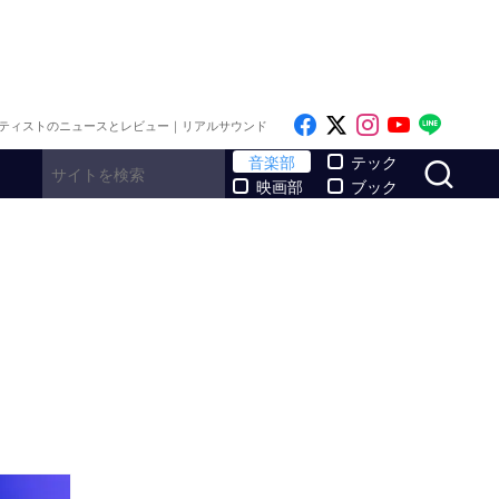
Like on Facebook
Follow on x
Follow on I
Follow o
Follo
ティストのニュースとレビュー｜リアルサウンド
サ
音楽部
テック
映画部
ブック