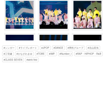
シンガー
ライブレポート
JPOP
DANCE
男性グループ
北山宏光
三宅健
かなざわまゆ
TOBE
IMP.
Number_i
RAP・HIPHOP・R&B
CLASS SEVEN
wink first