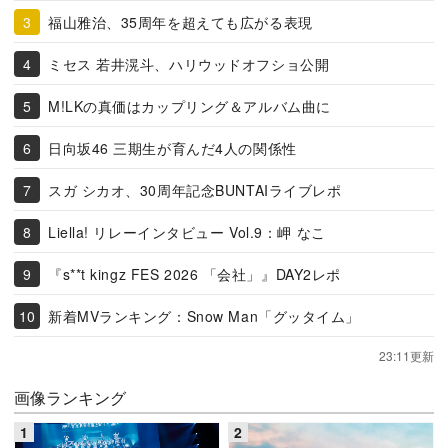
福山雅治、35周年を超えても広がる表現
ミセス 若井滉斗、ハリウッドオフショ公開
M!LKの真価はカップリング＆アルバム曲に
日向坂46 三期生が育んだ4人の関係性
スガ シカオ、30周年記念BUNTAIライブレポ
Liella! リレーインタビュー Vol.9：岬 なこ
『s**t kingz FES 2026 「会社」』DAY2レポ
新着MVランキング：Snow Man「グッタイム」
23:11更新
画像ランキング