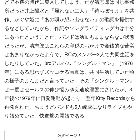
どで不遇の時代に突入してしまう。だが清志郎は同じ事務
所だった井上陽水と「帰れない二人」「待ちぼうけ」を共
作、かぐや姫に「あの唄が想い出せない」の歌詞を提供す
るなどしていたから、作詞やソングライティング力は十分
にあったということだ。バンドは活動もままならない状態
だったが、清志郎はこれらの印税のおかげで金銭的な苦労
はあまりなかったようで、RCのメンバー3人で共同生活を
したりしていた。3rdアルバム『シングル・マン』（1976
年）にある思わずズッコケる写真は、共同生活していた頃
の様子のまんまだと言っていた。その『シングル・マン』
は一度はセールスの伸び悩みゆえ速攻廃盤にされたが、3
年後の1979年に再発運動が起こり、翌年Kitty Recordsから
再発された。ちょうどバンドも5人編成になりライブもや
り始めていた。快進撃の開始である。
次のページ