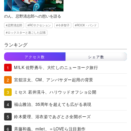
のん、忌野清志郎への想いを語る
忌野清志郎
RCサクセション
今井智子
ROCK・バンド
ロックスターと過ごした記憶
ランキング
アクセス数
シェア数
M!LK 佐野勇斗、大忙しのニューヨーク旅行
宮舘涼太、CM、アンバサダー起用の背景
ミセス 若井滉斗、ハリウッドオフショ公開
福山雅治、35周年を超えても広がる表現
鈴木愛理、浴衣姿であざとさ全開ポーズ
斉藤和義、milet、＝LOVEら注目新作