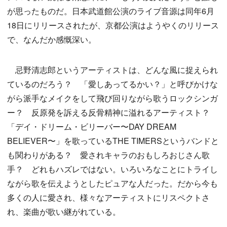
が思ったものだ。日本武道館公演のライブ音源は同年6月
18日にリリースされたが、京都公演はようやくのリリース
で、なんだか感慨深い。
忌野清志郎というアーティストは、どんな風に捉えられ
ているのだろう？ 「愛しあってるかい？」と呼びかけな
がら派手なメイクをして飛び回りながら歌うロックシンガ
ー？ 反原発を訴える反骨精神に溢れるアーティスト？
「デイ・ドリーム・ビリーバー〜DAY DREAM
BELIEVER〜」を歌っているTHE TIMERSというバンドと
も関わりがある？ 愛されキャラのおもしろおじさん歌
手？ どれもハズレではない。いろいろなことにトライし
ながら歌を伝えようとしたピュアな人だった。だから今も
多くの人に愛され、様々なアーティストにリスペクトさ
れ、楽曲が歌い継がれている。