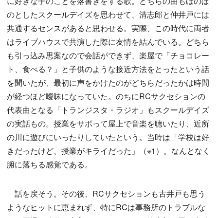
に好きな子のことを落書きをする歌。どちらの曲もほのぼ
のとしたスクールデイズを思わせて、清志郎と仲井戸には
共通するセンスがあると思わせる。実際、この時代に両者
はライブハウスで共演した際に友情を結んでいる。どちら
も引っ込み思案なので会話ができず、楽屋で「チョコレー
ト、食べる？」と子供のような接近方法をとったという話
を聞いたが、最初に声をかけたのがどちらだったかは時間
が経つほど曖昧になっていた。のちにRCサクセションの
代表曲となる「トランジスタ・ラジオ」もスクールデイズ
の実話もの。授業をサボって屋上で音楽を聴いたり、近所
の川に遊びにいったりしていたという。当時は「学校は好
きだったけど、授業がキライだった」（※1）。なんとなく
腑に落ちる感覚である。
話を戻そう。その後、RCサクセションも古井戸も思う
ようなヒットに恵まれず、特にRCは事務所のトラブルな