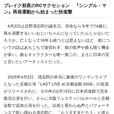
ブレイク前夜のRCサクセション 『シングル・マ
ン』再発運動から始まった快進撃
4月2日は忌野清志郎の誕生日。存命なら今年で74歳だ。
孫を溺愛するいいおじいちゃんになっていたんじゃないだ
ろうか。亡くなって16年も経つとは思えないほど、彼につ
いての話はあちこちで途切れず、彼の歌声や曲も聴く機会
が多い。曲もキャラクターも唯一無二の、まさに日本の宝
と言いたいアーティストだった。
2025年4月2日、清志郎の本当に最後のワンマンライブ
となった京都公演『LAST LIVE at 京都会館 2008』の音源
がリリースされた。その年の2月10日に日本武道館で完全
復活公演を行い、さらに大阪フェスティバルホールと京都
会館で追加公演を行った。以前と変わらぬ声とパフォーマ
ンスで歌い跳ねる清志郎に、「もう大丈夫だろう」と誰も