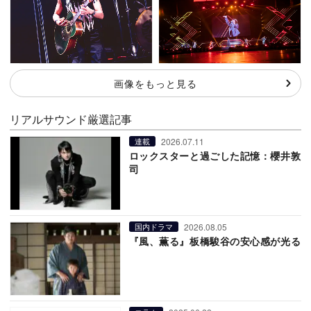
画像をもっと見る
リアルサウンド厳選記事
2026.07.11
連載
ロックスターと過ごした記憶：櫻井敦
司
2026.08.05
国内ドラマ
『風、薫る』板橋駿谷の安心感が光る