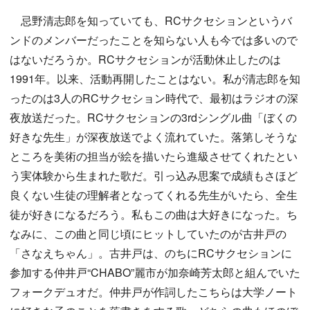
忌野清志郎を知っていても、RCサクセションというバ
ンドのメンバーだったことを知らない人も今では多いので
はないだろうか。RCサクセションが活動休止したのは
1991年。以来、活動再開したことはない。私が清志郎を知
ったのは3人のRCサクセション時代で、最初はラジオの深
夜放送だった。RCサクセションの3rdシングル曲「ぼくの
好きな先生」が深夜放送でよく流れていた。落第しそうな
ところを美術の担当が絵を描いたら進級させてくれたとい
う実体験から生まれた歌だ。引っ込み思案で成績もさほど
良くない生徒の理解者となってくれる先生がいたら、全生
徒が好きになるだろう。私もこの曲は大好きになった。ち
なみに、この曲と同じ頃にヒットしていたのが古井戸の
「さなえちゃん」。古井戸は、のちにRCサクセションに
参加する仲井戸“CHABO”麗市が加奈崎芳太郎と組んでいた
フォークデュオだ。仲井戸が作詞したこちらは大学ノート