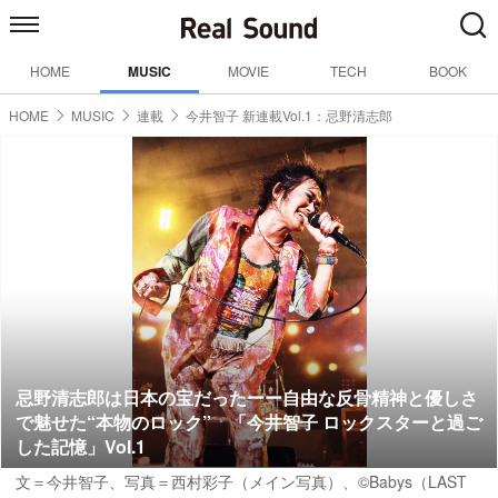
HOME
MUSIC
MOVIE
TECH
BOOK
HOME
MUSIC
連載
今井智子 新連載Vol.1：忌野清志郎
忌野清志郎は日本の宝だったーー自由な反骨精神と優しさ
で魅せた“本物のロック” 「今井智子 ロックスターと過ご
した記憶」Vol.1
文＝今井智子
、写真＝西村彩子（メイン写真）、©Babys（LAST