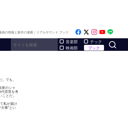
Like on Facebook
Follow on x
Follow on I
Follow o
Follo
漫画の情報と新作の連載｜リアルサウンド ブック
サ
音楽部
テック
映画部
ブック
だ。でも、
銀座のシャ
時代背景を考
いことだ」
じて私が届け
大事"とい