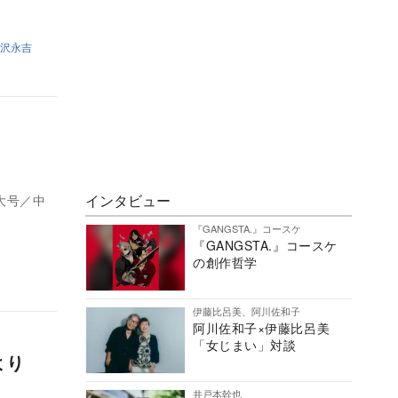
沢永吉
は？
インタビュー
特大号／中
『GANGSTA.』コースケ
『GANGSTA.』コースケ
の創作哲学
伊藤比呂美、阿川佐和子
阿川佐和子×伊藤比呂美
「女じまい」対談
より
井戸本幹也