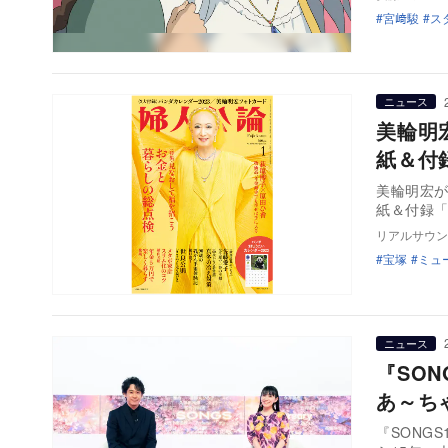
宮﨑駿
ス
ニュース
美輪明
紙＆付
美輪明宏が表
紙＆付録
リアルサウン
宝塚
ミュ
ニュース
『SON
あ～ち
『SONGS1