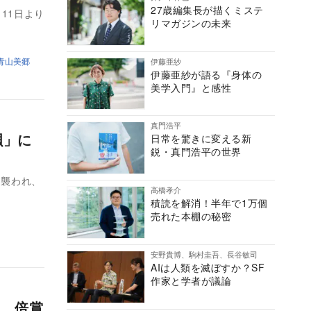
27歳編集長が描くミステ
11日より
リマガジンの未来
青山美郷
伊藤亜紗
伊藤亜紗が語る『身体の
美学入門』と感性
真門浩平
唄」に
日常を驚きに変える新
鋭・真門浩平の世界
に襲われ、
高橋孝介
積読を解消！半年で1万個
売れた本棚の秘密
安野貴博、駒村圭吾、長谷敏司
AIは人類を滅ぼすか？SF
作家と学者が議論
、倍賞