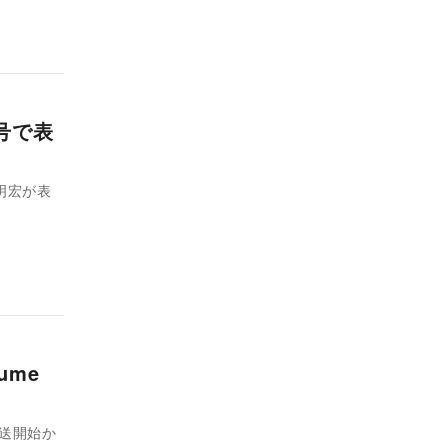
号で表
ume