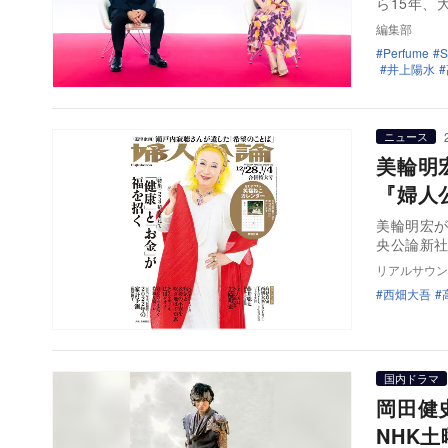
ら15年、
編集部
Perfume
井上陽水
ニュース
美輪明
『婦人
美輪明宏が
央公論新社
リアルサウン
西畑大吾
国内ドラマ
岡田健
NHK