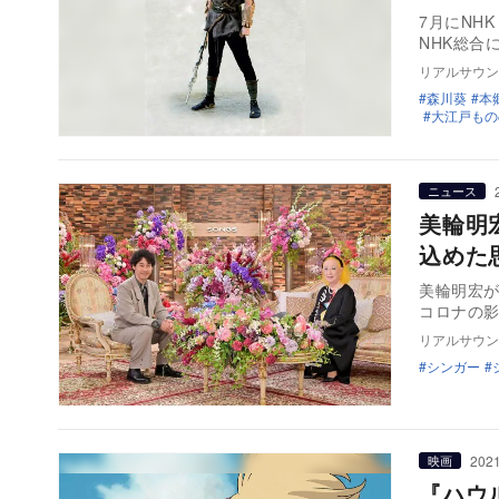
7月にNH
NHK総合
リアルサウン
森川葵
本
大江戸もの
ニュース
美輪明
込めた
美輪明宏が
コロナの
リアルサウン
シンガー
2021
映画
『ハウ