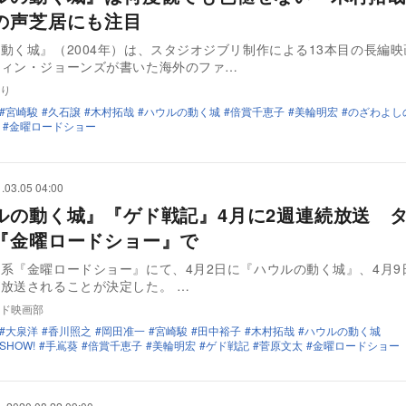
の声芝居にも注目
動く城』（2004年）は、スタジオジブリ制作による13本目の長編
ウィン・ジョーンズが書いた海外のファ…
り
宮崎駿
久石譲
木村拓哉
ハウルの動く城
倍賞千恵子
美輪明宏
のざわよし
金曜ロードショー
.03.05 04:00
ルの動く城』『ゲド戦記』4月に2週連続放送 
『金曜ロードショー』で
系『金曜ロードショー』にて、4月2日に『ハウルの動く城』、4月9
ド戦記』が放送されることが決定した。 …
ド映画部
大泉洋
香川照之
岡田准一
宮崎駿
田中裕子
木村拓哉
ハウルの動く城
HOW!
手嶌葵
倍賞千恵子
美輪明宏
ゲド戦記
菅原文太
金曜ロードショー