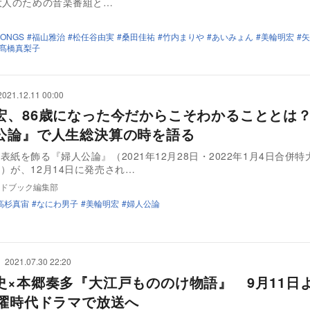
大人のための音楽番組と…
SONGS
福山雅治
松任谷由実
桑田佳祐
竹内まりや
あいみょん
美輪明宏
矢
髙橋真梨子
2021.12.11 00:00
宏、86歳になった今だからこそわかることと
公論』で人生総決算の時を語る
表紙を飾る『婦人公論』（2021年12月28日・2022年1月4日合併
）が、12月14日に発売され…
ドブック編集部
高杉真宙
なにわ男子
美輪明宏
婦人公論
2021.07.30 22:20
史×本郷奏多『大江戸もののけ物語』 9月11日
土曜時代ドラマで放送へ