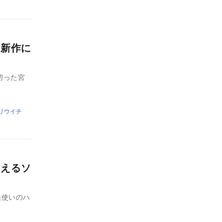
最新作に
切った宮
リウイチ
与えるソ
法使いのハ