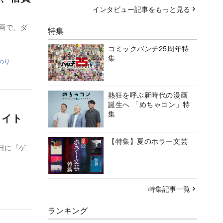
インタビュー記事をもっと見る
映画で、ダ
特集
コミックバンチ25周年特
集
のり
熱狂を呼ぶ新時代の漫画
誕生へ 「めちゃコン」特
集
タイト
【特集】夏のホラー文芸
日に『ゲ
特集記事一覧
ランキング