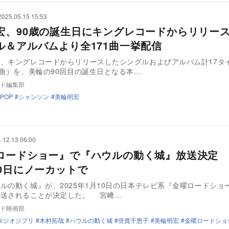
2025.05.15 15:53
宏、90歳の誕生日にキングレコードからリリー
ル＆アルバムより全171曲一挙配信
、キングレコードからリリースしたシングルおよびアルバム計17タ
1曲）を、美輪の90回目の誕生日となる本…
ド編集部
JPOP
シャンソン
美輪明宏
.12.13 06:00
ロードショー』で『ハウルの動く城』放送決定 2
10日にノーカットで
ルの動く城』が、2025年1月10日の日本テレビ系『金曜ロードショ
放送されることが決定した。 宮﨑…
ド映画部
タジオジブリ
木村拓哉
ハウルの動く城
倍賞千恵子
美輪明宏
金曜ロードショ