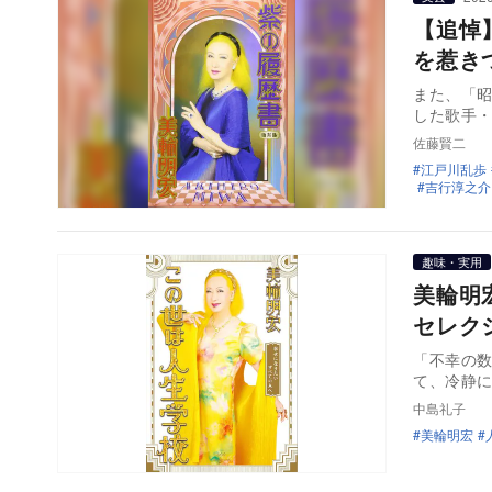
【追悼
を惹き
また、「昭
した歌手・
佐藤賢二
江戸川乱歩
吉行淳之介
趣味・実用
美輪明
セレク
「不幸の
て、冷静
中島礼子
美輪明宏