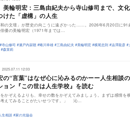
】美輪明宏：三島由紀夫から寺山修司まで、文化
つけた「虚構」の人生
和の文壇」が歴史の向こうに遠ざかった……。2026年6月20日に91
俳優の美輪明宏（1971年までは…
寺山修司
瀬戸内寂聴
蜷川幸雄
三島由紀夫
美輪明宏
横尾忠則
澁澤龍彦
森茉莉
2025.07.11 12:03
宏の“言葉”はなぜ心に沁みるのかーー人生相談
ション『この世は人生学校』を読む
数をかぞえるよりも、幸せの数をかぞえてみましょう。まずは感情を
に考えてみることがたいせつです。」 沁…
人生相談
家の光協会