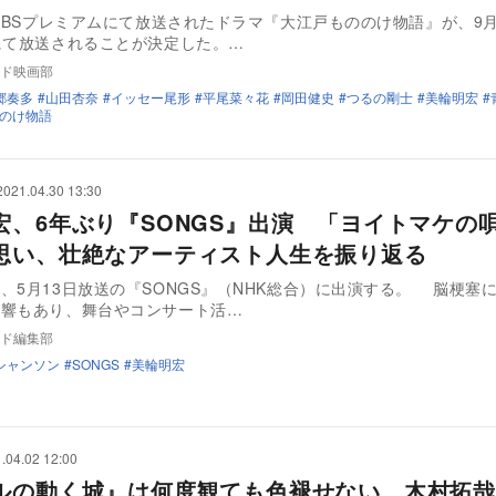
K BSプレミアムにて放送されたドラマ『大江戸もののけ物語』が、9月
にて放送されることが決定した。…
ド映画部
郷奏多
山田杏奈
イッセー尾形
平尾菜々花
岡田健史
つるの剛士
美輪明宏
のけ物語
2021.04.30 13:30
宏、6年ぶり『SONGS』出演 「ヨイトマケの
思い、壮絶なアーティスト人生を振り返る
、5月13日放送の『SONGS』（NHK総合）に出演する。 脳梗塞
影響もあり、舞台やコンサート活…
ド編集部
シャンソン
SONGS
美輪明宏
.04.02 12:00
ルの動く城』は何度観ても色褪せない 木村拓哉