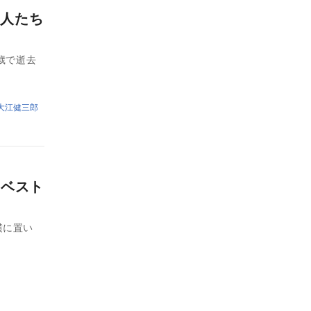
人たち
歳で逝去
大江健三郎
のベスト
横に置い