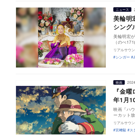
ニュース
美輪明
シング
美輪明宏が
（のべ17
リアルサウン
シンガー
2024
映画
『金曜
年1月
映画『ハウ
ーカット
リアルサウン
宮﨑駿
ス