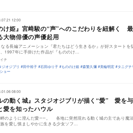
.07.21 12:00
のけ姫』宮﨑駿の“声”へのこだわりを紐解く 
る大物俳優の声優起用
となる長編アニメーション『君たちはどう生きるか』が好スタートを
、1997年に手掛けた作品が『もののけ…
イチ
タジオジブリ
田中裕子
石田ゆり子
もののけ姫
森繁久彌
美輪明宏
タニグチ
ショー
.01.06 08:00
ルの動く城』スタジオジブリが描く“愛” 愛を
と愛を知ったハウル
湖畔のように澄んだ愛――。 各地に突然現れる動く城の主であり魔
家族を愛し慎ましやかに生きる少女ソフ…