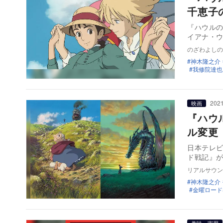
千恵子
『ハウルの
イアナ・
のざわよしの
神木隆之介
我修院達也
2021
映画
『ハウ
ル変更
日本テレビ
リアルサウン
神木隆之介
金曜ロードS