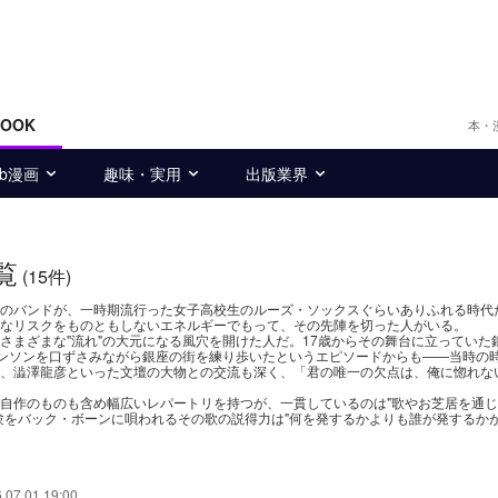
BOOK
本・
eb漫画
趣味・実用
出版業界
覧
(15件)
のバンドが、一時期流行った女子高校生のルーズ・ソックスぐらいありふれる時代
なリスクをものともしないエネルギーでもって、その先陣を切った人がいる。
さまざまな"流れ"の大元になる風穴を開けた人だ。17歳からその舞台に立っていた
ャンソンを口ずさみながら銀座の街を練り歩いたというエピソードからも——当時の
、澁澤龍彦といった文壇の大物との交流も深く、「君の唯一の欠点は、俺に惚れな
自作のものも含め幅広いレパートリを持つが、一貫しているのは"歌やお芝居を通
験をバック・ボーンに唄われるその歌の説得力は"何を発するかよりも誰が発するかが
.07.01 19:00