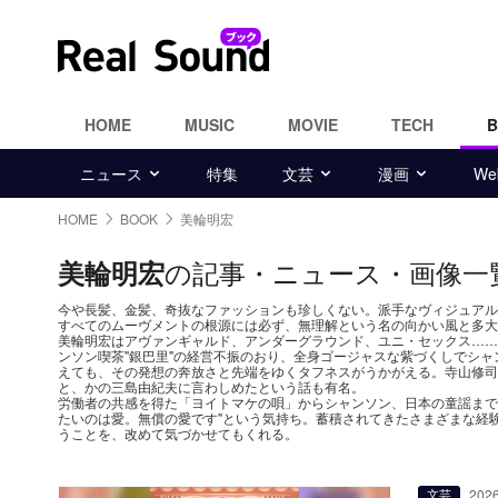
HOME
MUSIC
MOVIE
TECH
ニュース
特集
文芸
漫画
W
HOME
BOOK
美輪明宏
の記事・ニュース・画像一
美輪明宏
今や長髪、金髪、奇抜なファッションも珍しくない。派手なヴィジュアル
すべてのムーヴメントの根源には必ず、無理解という名の向かい風と多大
美輪明宏はアヴァンギャルド、アンダーグラウンド、ユニ・セックス……
ンソン喫茶"銀巴里"の経営不振のおり、全身ゴージャスな紫づくしでシ
えても、その発想の奔放さと先端をゆくタフネスがうかがえる。寺山修司
と、かの三島由紀夫に言わしめたという話も有名。
労働者の共感を得た「ヨイトマケの唄」からシャンソン、日本の童謡まで
たいのは愛。無償の愛です"という気持ち。蓄積されてきたさまざまな経
うことを、改めて気づかせてもくれる。
2026
文芸