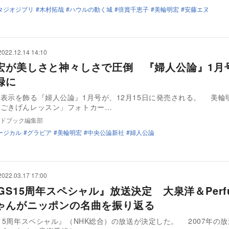
タジオジブリ
木村拓哉
ハウルの動く城
倍賞千恵子
美輪明宏
安藤エヌ
2022.12.14 14:10
宏が美しさと神々しさで圧倒 『婦人公論』1月
録に
示を飾る『婦人公論』1月号が、12月15日に発売される。 美輪明宏が表
「ごきげんレッスン」フォトカー…
ドブック編集部
ージカル
グラビア
美輪明宏
中央公論新社
婦人公論
2022.03.17 17:00
GS15周年スペシャル』放送決定 大泉洋＆Perf
ゃんがニッポンの名曲を振り返る
5周年スペシャル』（NHK総合）の放送が決定した。 2007年の放送開始か