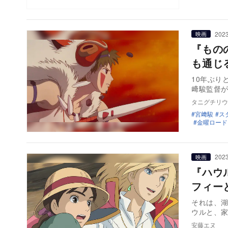
2023
映画
『もの
も通じ
10年ぶり
﨑駿監督が
タニグチリウ
宮﨑駿
ス
金曜ロード
2023
映画
『ハウ
フィー
それは、
ウルと、
安藤エヌ