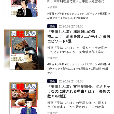
郎。中華料理屋で堂々と中国人経営者に
「紛い物」と宣言する、新規開店デパート
佐藤俊治
にダメ出しをするな…
漫画
小学館
ビッグコミックスピリッツ
雁屋哲
花咲アキラ
美味しんぼ
佐藤俊治
2020.09.27 08:00
漫画
『美味しんぼ』海原雄山の恐
怖……！ 読者を震え上がらせた激怒
エピソード4選
漫画『美味しんぼ』で、最もキャラが変わ
ったと言われるのが、美食倶楽部主宰の海
原雄山だ。当初は食のこだわりが強すぎる
佐藤俊治
がゆえに暴走す…
漫画
小学館
ビッグコミックスピリッツ
雁屋哲
花咲アキラ
美味しんぼ
海原雄山
山岡士郎
佐藤
俊治
2020.09.21 08:00
漫画
『美味しんぼ』富井副部長、ダメキャ
ラなのに愛される理由とは？ 失態の
数々を検証
漫画『美味しんぼ』の登場人物で、最もト
ラブルが多く、かつ愛されているのが富井
副部長だ。大手の東西新聞社文化部で副部
佐藤俊治