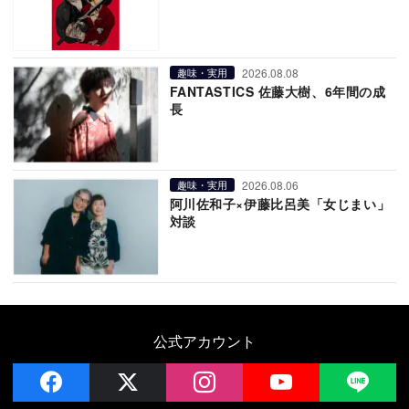
2026.08.08
趣味・実用
FANTASTICS 佐藤大樹、6年間の成
長
2026.08.06
趣味・実用
阿川佐和子×伊藤比呂美「女じまい」
対談
公式アカウント
facebook
x
instagram
YouTube
LIN