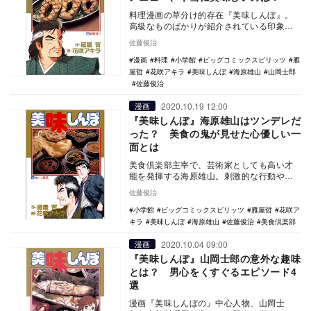
料理漫画の草分け的存在『美味しんぼ』。
高級なものばかりが紹介されている印象を
持つ人もいるが、じつは家庭で真似できる
佐藤俊治
ような庶民的な…
漫画
料理
小学館
ビッグコミックスピリッツ
雁
屋哲
花咲アキラ
美味しんぼ
海原雄山
山岡士郎
佐藤俊治
2020.10.19 12:00
漫画
『美味しんぼ』海原雄山はツンデレだ
った？ 美食の鬼が見せた心優しい一
面とは
美食倶楽部主宰で、芸術家としても高い才
能を発揮する海原雄山。刺激的な行動や言
動が取り上げられがちだが、本当は厳しく
佐藤俊治
も心優しい人物…
小学館
ビッグコミックスピリッツ
雁屋哲
花咲ア
キラ
美味しんぼ
海原雄山
佐藤俊治
美食倶楽部
2020.10.04 09:00
漫画
『美味しんぼ』山岡士郎の意外な趣味
とは？ 男心をくすぐるエピソード4
選
漫画『美味しんぼの』中心人物、山岡士