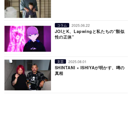
2025.06.22
コラム
JOIとK、Lapwingと私たちの“類似
性の正体”
2025.08.01
文芸
SHINTANI × ISHIYAが明かす、噂の
真相