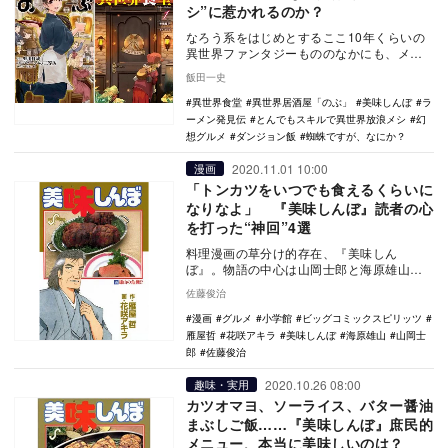
シ”に惹かれるのか？
なろう系をはじめとするここ10年くらいの
異世界ファンタジーもののなかにも、メ
シ・グルメ・料理ものは少なくない。 こ
飯田一史
れらを読ん…
異世界食堂
異世界居酒屋「のぶ」
美味しんぼ
ラ
ーメン発見伝
とんでもスキルで異世界放浪メシ
幻
想グルメ
ダンジョン飯
蜘蛛ですが、なにか？
2020.11.01 10:00
漫画
「トンカツをいつでも食えるくらいに
なりなよ」 『美味しんぼ』読者の心
を打った“神回”4選
料理漫画の草分け的存在、『美味しん
ぼ』。物語の中心は山岡士郎と海原雄山の
対立、そして「究極対至高」の対決だが、
佐藤俊治
それ以外の話も充実…
漫画
グルメ
小学館
ビッグコミックスピリッツ
雁屋哲
花咲アキラ
美味しんぼ
海原雄山
山岡士
郎
佐藤俊治
2020.10.26 08:00
趣味・実用
カツオマヨ、ソーライス、バター醤油
まぶしご飯……『美味しんぼ』庶民的
メニュー、本当に美味しいのは？