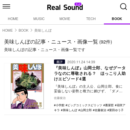
HOME
MUSIC
MOVIE
TECH
BOOK
HOME
BOOK
美味しんぼ
美味しんぼの記事・ニュース・画像一覧
(92件)
美味しんぼの記事・ニュース・画像一覧です
2020.11.24 14:39
書評
『美味しんぼ』山岡士郎、なぜグータ
ラなのに尊敬される？ ほっこり人助
けエピソード4選
『美味しんぼ』の主人公、山岡士郎。食に
妥協しない姿勢と権力に媚びず、「ダメな
ものはダメ」と立ち向かっていく姿勢は、
佐藤俊治
読者に広く尊敬…
小学館
ビッグコミックスピリッツ
雁屋哲
花咲ア
キラ
美味しんぼ
山岡士郎
佐藤俊治
栗田ゆう子