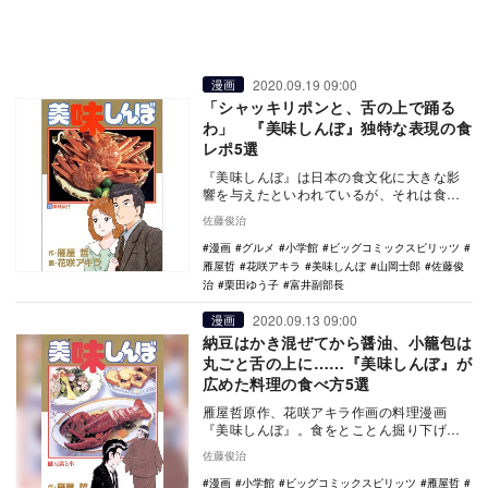
2020.09.19 09:00
漫画
「シャッキリポンと、舌の上で踊る
わ」 『美味しんぼ』独特な表現の食
レポ5選
『美味しんぼ』は日本の食文化に大きな影
響を与えたといわれているが、それは食べ
方だけでなく、味の表現にも及んでいると
佐藤俊治
聞く。そこで今…
漫画
グルメ
小学館
ビッグコミックスピリッツ
雁屋哲
花咲アキラ
美味しんぼ
山岡士郎
佐藤俊
治
栗田ゆう子
富井副部長
2020.09.13 09:00
漫画
納豆はかき混ぜてから醤油、小籠包は
丸ごと舌の上に……『美味しんぼ』が
広めた料理の食べ方5選
雁屋哲原作、花咲アキラ作画の料理漫画
『美味しんぼ』。食をとことん掘り下げた
内容に魅せられたファンが多く、現在も高
佐藤俊治
い人気がある。 …
漫画
小学館
ビッグコミックスピリッツ
雁屋哲