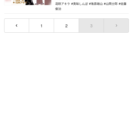
花咲アキラ
美味しんぼ
海原雄山
山岡士郎
佐藤
俊治
1
2
3
(current)