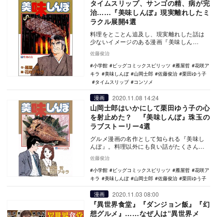
タイムスリップ、サンゴの精、病が完
治……『美味しんぼ』現実離れしたミ
ラクル展開4選
料理をとことん追及し、現実離れした話は
少ないイメージのある漫画『美味しん
ぼ』。しかし、リアリティを重視する一方
佐藤俊治
で、じつは漫画特有…
小学館
ビッグコミックスピリッツ
雁屋哲
花咲ア
キラ
美味しんぼ
山岡士郎
佐藤俊治
栗田ゆう子
タイムスリップ
コンソメ
2020.11.08 14:24
漫画
山岡士郎はいかにして栗田ゆう子の心
を射止めた？ 『美味しんぼ』珠玉の
ラブストーリー4選
グルメ漫画の名作として知られる『美味し
んぼ』。料理以外にも良い話がたくさんあ
るが、時折描かれるラブストーリーも評価
佐藤俊治
が高い。 …
小学館
ビッグコミックスピリッツ
雁屋哲
花咲ア
キラ
美味しんぼ
山岡士郎
佐藤俊治
栗田ゆう子
2020.11.03 08:00
漫画
『異世界食堂』『ダンジョン飯』『幻
想グルメ』……なぜ人は“異世界メ