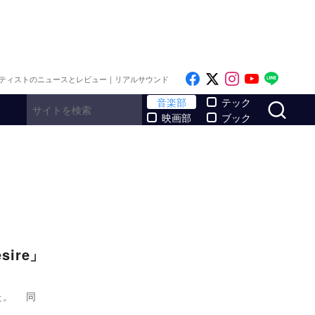
Like on Facebook
Follow on x
Follow on I
Follow o
Follo
ティストのニュースとレビュー｜リアルサウンド
サ
音楽部
テック
映画部
ブック
ire」
した。 同