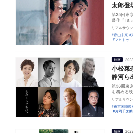
太郎登
第35回東
督作『i 
リアルサウン
森山未來
マヒトゥ・
2023
映画
小松菜
静河ら
第36回東
を務める
リアルサウン
東京国際映
片岡千之助
2023
映画