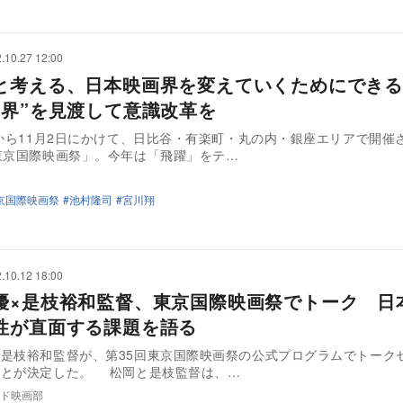
.10.27 12:00
と考える、日本映画界を変えていくためにできる
世界”を見渡して意識改革を
日から11月2日にかけて、日比谷・有楽町・丸の内・銀座エリアで開催
東京国際映画祭」。今年は「飛躍」をテ…
京国際映画祭
池村隆司
宮川翔
.10.12 18:00
優×是枝裕和監督、東京国際映画祭でトーク 日
性が直面する課題を語る
是枝裕和監督が、第35回東京国際映画祭の公式プログラムでトーク
ことが決定した。 松岡と是枝監督は、…
ド映画部