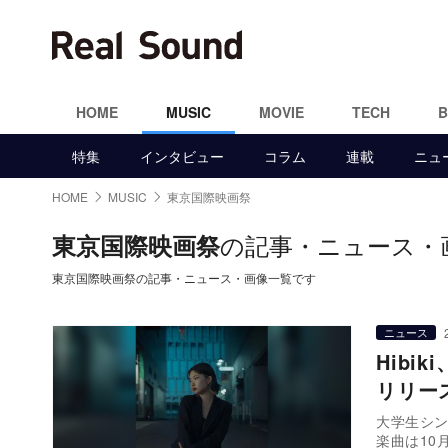
HOME
MUSIC
MOVIE
TECH
特集
インタビュー
コラム
連載
ニュ
HOME
MUSIC
東京国際映画祭
の記事・ニュース・
東京国際映画祭
東京国際映画祭の記事・ニュース・画像一覧です
ニュース
Hibi
リリー
大学生シン
楽曲は10