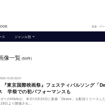
BOOK
音楽・アー
ース
ジャンル別
画像一覧
(50件)
2024.10.23 22:51
ki、『東京国際映画祭』フェスティバルソング「Des
ス 学祭での初パフォーマンスも
ガーのHibikiが、本日10月23日に新曲「Desire」を配信リリース
月28日より開催され…