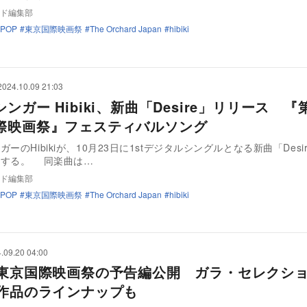
ド編集部
JPOP
東京国際映画祭
The Orchard Japan
hibiki
2024.10.09 21:03
ンガー Hibiki、新曲「Desire」リリース 『
際映画祭』フェスティバルソング
ーのHibikiが、10月23日に1stデジタルシングルとなる新曲「Desi
スする。 同楽曲は…
ド編集部
JPOP
東京国際映画祭
The Orchard Japan
hibiki
.09.20 04:00
回東京国際映画祭の予告編公開 ガラ・セレクシ
3作品のラインナップも