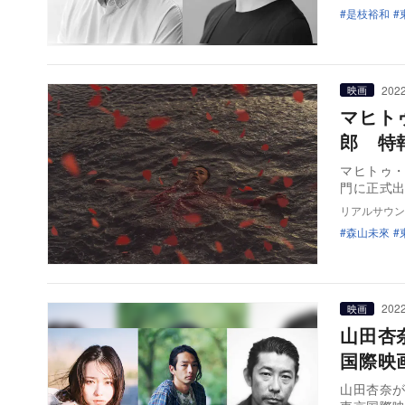
是枝裕和
2022
映画
マヒト
郎 特
マヒトゥ・
門に正式
リアルサウン
森山未來
2022
映画
山田杏
国際映
山田杏奈が