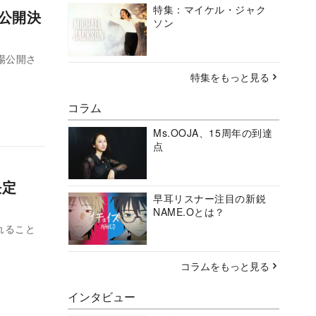
特集：マイケル・ジャク
年公開決
ソン
場公開さ
特集をもっと見る
コラム
Ms.OOJA、15周年の到達
点
品決定
早耳リスナー注目の新鋭
NAME.Oとは？
れること
コラムをもっと見る
インタビュー