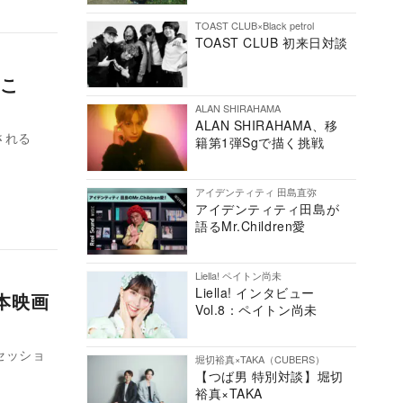
TOAST CLUB×Black petrol
TOAST CLUB 初来日対談
こ
ALAN SHIRAHAMA
ALAN SHIRAHAMA、移
される
籍第1弾Sgで描く挑戦
アイデンティティ 田島直弥
アイデンティティ田島が
語るMr.Children愛
Liella! ペイトン尚未
Liella! インタビュー
本映画
Vol.8：ペイトン尚未
セッショ
堀切裕真×TAKA（CUBERS）
【つば男 特別対談】堀切
裕真×TAKA