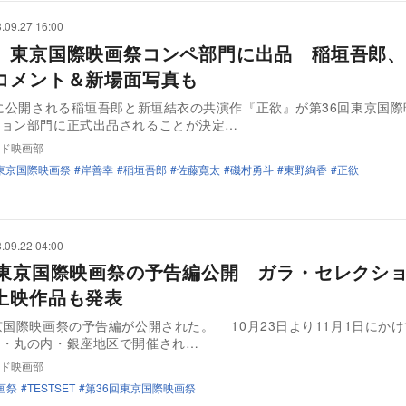
.09.27 16:00
』東京国際映画祭コンペ部門に出品 稲垣吾郎、
コメント＆新場面写真も
日に公開される稲垣吾郎と新垣結衣の共演作『正欲』が第36回東京国
ション部門に正式出品されることが決定…
ド映画部
東京国際映画祭
岸善幸
稲垣吾郎
佐藤寛太
磯村勇斗
東野絢香
正欲
.09.22 04:00
回東京国際映画祭の予告編公開 ガラ・セレクシ
上映作品も発表
京国際映画祭の予告編が公開された。 10月23日より11月1日にか
町・丸の内・銀座地区で開催され…
ド映画部
画祭
TESTSET
第36回東京国際映画祭