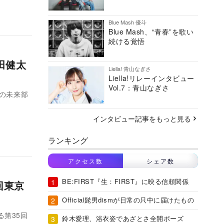
Blue Mash 優斗
Blue Mash、“青春”を歌い
続ける覚悟
田健太
Liella! 青山なぎさ
Liella!リレーインタビュー
Vol.7：青山なぎさ
アの未来部
インタビュー記事をもっと見る
ランキング
アクセス数
シェア数
BE:FIRST『生：FIRST』に映る信頼関係
回東京
Official髭男dismが日常の只中に届けたもの
る第35回
鈴木愛理、浴衣姿であざとさ全開ポーズ