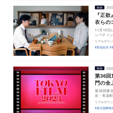
2023
映画
『正欲
衣らの
11月10
ンペティ
リアルサウン
新垣結衣
2023
映画
第36
門の全
第36回東
谷・有楽
リアルサウン
東京国際映