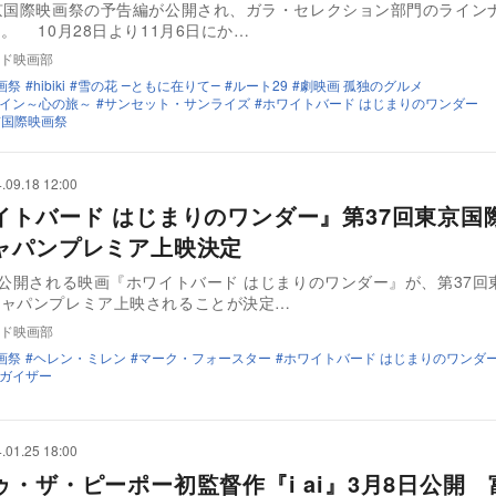
京国際映画祭の予告編が公開され、ガラ・セレクション部門のライン
。 10月28日より11月6日にか…
ド映画部
画祭
hibiki
雪の花 ―ともに在りて―
ルート29
劇映画 孤独のグルメ
イン～心の旅～
サンセット・サンライズ
ホワイトバード はじまりのワンダー
京国際映画祭
.09.18 12:00
イトバード はじまりのワンダー』第37回東京国
ャパンプレミア上映決定
に公開される映画『ホワイトバード はじまりのワンダー』が、第37回
ジャパンプレミア上映されることが決定…
ド映画部
画祭
ヘレン・ミレン
マーク・フォースター
ホワイトバード はじまりのワンダ
ガイザー
.01.25 18:00
ゥ・ザ・ピーポー初監督作『i ai』3月8日公開