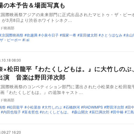
場の本予告＆場面写真も
京国際映画祭アジアの未来部門に正式出品されたマヒトゥ・ザ・ピー
ai』が3月8日より渋谷ホワイトシネク…
ド映画部
東京国際映画祭
吹越満
小泉今日子
堀家一希
富田健太郎
さとうほなみ
永山
ザ・ピーポー
i ai
.10.18 08:00
奈×松田龍平『わたくしどもは。』に大竹しのぶ
出演 音楽は野田洋次郎
京国際映画祭のコンペティション部門に選出された小松菜奈と松田龍
映画『わたくしどもは。』の追加キャスト…
ド映画部
画祭
松田龍平
小松菜奈
大竹しのぶ
石橋静河
RADWIMPS
野田洋次郎
田
内田也哉子
富名哲也
わたくしどもは。
森山開次
辰巳満次郎
田中椿
三島
.09.27 16:20