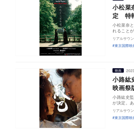
小松菜
定 特
小松菜奈と
れること
リアルサウン
東京国際映
2023
映画
小路紘
映画祭
小路紘史監
が決定。
リアルサウン
東京国際映