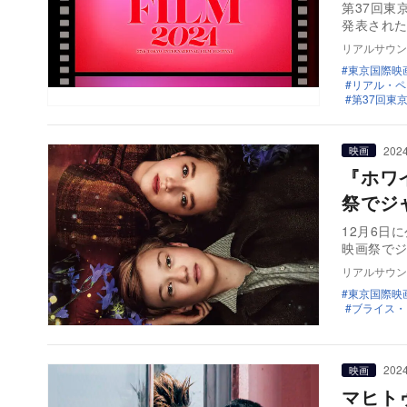
第37回東
発表された
リアルサウン
東京国際映
リアル・ペ
第37回東
2024
映画
『ホワ
祭でジ
12月6日
映画祭で
リアルサウン
東京国際映
ブライス・
2024
映画
マヒト