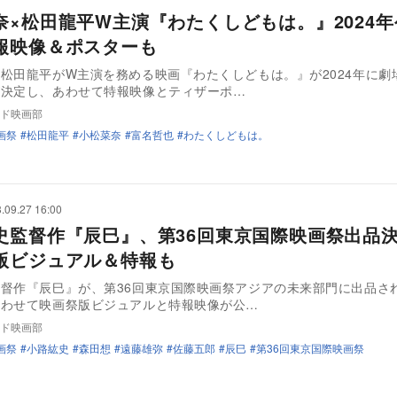
奈×松田龍平W主演『わたくしどもは。』2024
報映像＆ポスターも
松田龍平がW主演を務める映画『わたくしどもは。』が2024年に劇
が決定し、あわせて特報映像とティザーポ…
ド映画部
画祭
松田龍平
小松菜奈
富名哲也
わたくしどもは。
.09.27 16:00
史監督作『辰巳』、第36回東京国際映画祭出
版ビジュアル＆特報も
督作『辰巳』が、第36回東京国際映画祭アジアの未来部門に出品さ
あわせて映画祭版ビジュアルと特報映像が公…
ド映画部
画祭
小路紘史
森田想
遠藤雄弥
佐藤五郎
辰巳
第36回東京国際映画祭