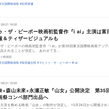
東京国際映画祭
松岡茉優
.09.21 16:00
ゥ・ザ・ピーポー映画初監督作『i ai』主演は富
報＆ティザービジュアルも
ザ・ピーポーの映画初監督作『i ai』が第35回東京国際映画祭アジ
出品されることが決定し、あわせて主…
ド映画部
東京国際映画祭
富田健太郎
マヒトゥ・ザ・ピーポー
i ai
.09.21 16:00
奈×森山未來×永瀬正敏『山女』公開決定 第35
画祭コンペ部門出品へ
主演を務める映画『山女』の制作が決定し、10月24日から開催され