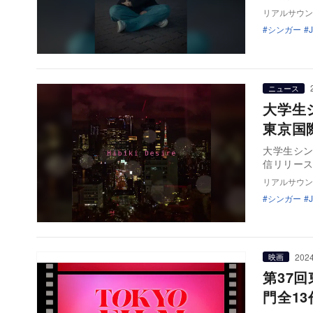
リアルサウン
シンガー
ニュース
大学生シ
東京国
大学生シンガ
信リリー
リアルサウン
シンガー
2024
映画
第37
門全1