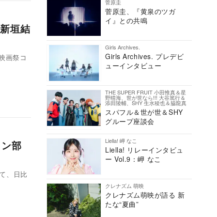
菅原圭
菅原圭、『黄泉のツガ
イ』との共鳴
新垣結
Girls Archives.
Girls Archives. プレデビ
際映画祭コ
ューインタビュー
THE SUPER FRUIT 小田惟真＆星
野晴海、世が世なら!!! 大谷篤行＆
添田陵輔、SHY 生水稜也＆脇龍真
スパフル＆世が世＆SHY
グループ座談会
Liella! 岬 なこ
ョン部
Liella! リレーインタビュ
ー Vol.9：岬 なこ
けて、日比
クレナズム 萌映
クレナズム萌映が語る 新
たな“夏曲”