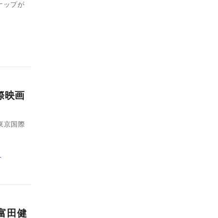
ナップが
際映画
東京国際
ー
 富田健