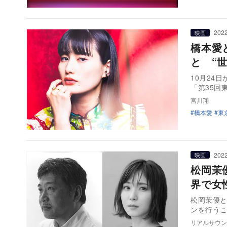
2022
映画
橋本愛
と “
10月24
「第35回
宮川翔
橋本愛
東
2022
映画
松岡茉
界で女
松岡茉優と
ンを行う
リアルサウン