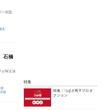
ポー初監
瑛太
、石橋
平がW主演
特集
中泯
特集：つばさ男子プロダ
天瑠
クション