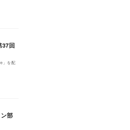
第37回
re」を配
ョン部