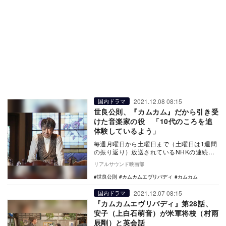
2021.12.08 08:15
国内ドラマ
世良公則、『カムカム』だから引き受
けた音楽家の役 「10代のころを追
体験しているよう」
毎週月曜日から土曜日まで（土曜日は1週間
の振り返り）放送されているNHKの連続テ
レビ小説『カムカムエヴリバディ』。本作
リアルサウンド映画部
に出演中の…
世良公則
カムカムエヴリバディ
カムカム
2021.12.07 08:15
国内ドラマ
『カムカムエヴリバディ』第28話、
安子（上白石萌音）が米軍将校（村雨
辰剛）と英会話