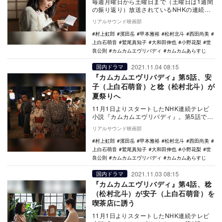
毎週月曜日から土曜日まで（土曜日は1週間
の振り返り）放送されているNHKの連続テ
レビ小説『カムカムエヴリバディ』。11月8
リアルサウンド映画部
日放送…
村上虹郎
濱田岳
甲本雅裕
松村北斗
西田尚美
上白石萌音
鷲尾真知子
大和田伸也
小野花梨
世
良公則
カムカムエヴリバディ
カムカムあらすじ
2021.11.04 08:15
国内ドラマ
『カムカムエヴリバディ』第5話、安
子（上白石萌音）と稔（松村北斗）が
夏祭りへ
11月1日よりスタートしたNHK連続テレビ
小説『カムカムエヴリバディ』。第5話で
は、安子（上白石萌音）と稔（松村北斗）
リアルサウンド映画部
が2人で夏…
村上虹郎
濱田岳
甲本雅裕
松村北斗
西田尚美
上白石萌音
鷲尾真知子
大和田伸也
小野花梨
世
良公則
カムカムエヴリバディ
カムカムあらすじ
2021.11.03 08:15
国内ドラマ
『カムカムエヴリバディ』第4話、稔
（松村北斗）が安子（上白石萌音）を
喫茶店に誘う
11月1日よりスタートしたNHK連続テレビ