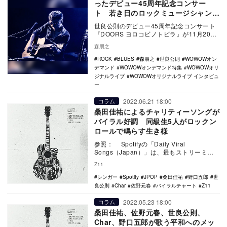
ったデビュー45周年記念コンサー
ト 若き日のロックミュージシャンと
しての夢も語る
世良公則のデビュー45周年記念コンサート
『DOORS ヨロコビノトビラ』が11月20日
午後6時30分よりWOWOWで放送される。
森朋之
…
ROCK
BLUES
森朋之
世良公則
WOWOWオン
デマンド
WOWOWオンデマンド特集
WOWOWオリ
ジナルライブ
WOWOWオリジナルライブ インタビュ
ー
2022.06.21 18:00
コラム
桑田佳祐によるチャリティーソングが
バイラル好調 同級生5人がロックン
ロールで鳴らす生き様
参照： Spotifyの「Daily Viral
Songs（Japan）」は、最もストリーミン
グ再生された曲をランク付けし…
Z11
シンガー
Spotify
JPOP
桑田佳祐
野口五郎
世
良公則
Char
佐野元春
バイラルチャート
Z11
2022.05.23 18:00
コラム
桑田佳祐、佐野元春、世良公則、
Char、野口五郎が歌う平和へのメッ