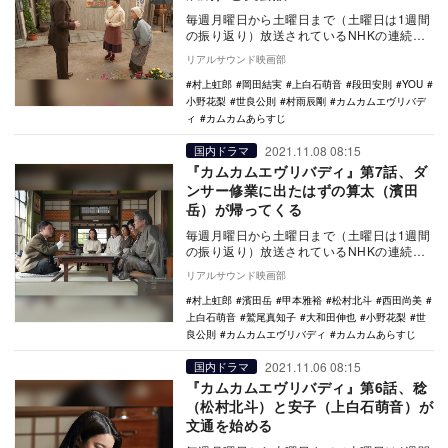
毎週月曜日から土曜日まで（土曜日は1週間
の振り返り）放送されているNHKの連続テ
レビ小説『カムカムエヴリバディ』。12月8
リアルサウンド映画部
日放送…
村上虹郎
岡田結実
上白石萌音
段田安則
YOU
小野花梨
世良公則
村雨辰剛
カムカムエヴリバデ
ィ
カムカムあらすじ
2021.11.08 08:15
国内ドラマ
『カムカムエヴリバディ』第7話、ダ
ンサー修業に出たはずの算太（濱田
岳）が帰ってくる
毎週月曜日から土曜日まで（土曜日は1週間
の振り返り）放送されているNHKの連続テ
レビ小説『カムカムエヴリバディ』。11月9
リアルサウンド映画部
日放送…
村上虹郎
濱田岳
甲本雅裕
松村北斗
西田尚美
上白石萌音
鷲尾真知子
大和田伸也
小野花梨
世
良公則
カムカムエヴリバディ
カムカムあらすじ
2021.11.06 08:15
国内ドラマ
『カムカムエヴリバディ』第6話、稔
（松村北斗）と安子（上白石萌音）が
文通を始める