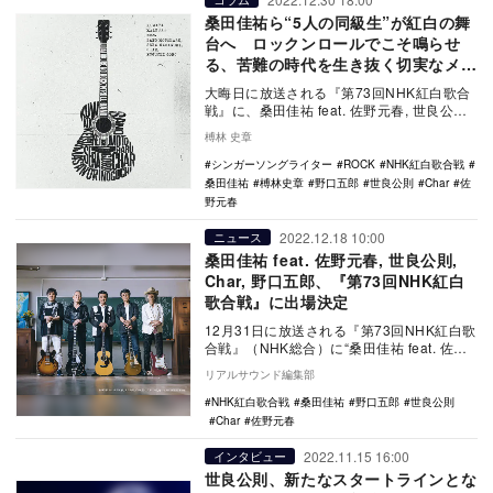
桑田佳祐ら“5人の同級生”が紅白の舞
台へ ロックンロールでこそ鳴らせ
る、苦難の時代を生き抜く切実なメッ
セージ
大晦日に放送される『第73回NHK紅白歌合
戦』に、桑田佳祐 feat. 佐野元春, 世良公則,
Char, 野口五郎が出演し、「…
榑林 史章
シンガーソングライター
ROCK
NHK紅白歌合戦
桑田佳祐
榑林史章
野口五郎
世良公則
Char
佐
野元春
2022.12.18 10:00
ニュース
桑田佳祐 feat. 佐野元春, 世良公則,
Char, 野口五郎、『第73回NHK紅白
歌合戦』に出場決定
12月31日に放送される『第73回NHK紅白歌
合戦』（NHK総合）に“桑田佳祐 feat. 佐野
元春, 世良公則, Char, …
リアルサウンド編集部
NHK紅白歌合戦
桑田佳祐
野口五郎
世良公則
Char
佐野元春
2022.11.15 16:00
インタビュー
世良公則、新たなスタートラインとな