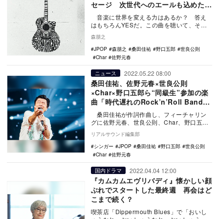
セージ 次世代へのエールも込めたロ
ックンロール
音楽に世界を変える力はあるか？ 答え
はもちろんYESだ。この曲を聴いて、その
ことを改めて確信した。 「桑田佳祐 f…
森朋之
JPOP
森朋之
桑田佳祐
野口五郎
世良公則
Char
佐野元春
2022.05.22 08:00
ニュース
桑田佳祐、佐野元春×世良公則
×Char×野口五郎ら“同級生”参加の楽
曲「時代遅れのRock’n’Roll Band」
リリース
桑田佳祐が作詞作曲し、フィーチャリン
グに佐野元春、世良公則、Char、野口五郎
を迎えた楽曲「時代遅れのRock’n…
リアルサウンド編集部
シンガー
JPOP
桑田佳祐
野口五郎
世良公則
Char
佐野元春
2022.04.04 12:00
国内ドラマ
『カムカムエヴリバディ』懐かしい顔
ぶれでスタートした最終週 再会はど
こまで続く？
喫茶店「Dippermouth Blues」で「おいし