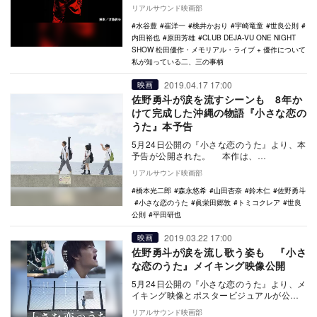
ル・ライブ + 優作につい…
リアルサウンド映画部
水谷豊
崔洋一
桃井かおり
宇崎竜童
世良公則
内田裕也
原田芳雄
CLUB DEJA-VU ONE NIGHT
SHOW 松田優作・メモリアル・ライブ + 優作について
私が知っている二、三の事柄
2019.04.17 17:00
映画
佐野勇斗が涙を流すシーンも 8年か
けて完成した沖縄の物語『小さな恋の
うた』本予告
5月24日公開の『小さな恋のうた』より、本
予告が公開された。 本作は、
MONGOL800が2001年にリリースした楽曲
リアルサウンド映画部
「小さ…
橋本光二郎
森永悠希
山田杏奈
鈴木仁
佐野勇斗
小さな恋のうた
眞栄田郷敦
トミコクレア
世良
公則
平田研也
2019.03.22 17:00
映画
佐野勇斗が涙を流し歌う姿も 『小さ
な恋のうた』メイキング映像公開
5月24日公開の『小さな恋のうた』より、メ
イキング映像とポスタービジュアルが公開
された。 本作は、MONGOL800が2…
リアルサウンド映画部