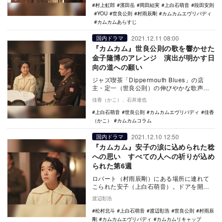
村上虹郎
濱田岳
岡田結実
上白石萌音
段田安則
YOU
世良公則
村雨辰剛
カムカムエヴリバディ
カムカムあらすじ
2021.12.11 08:00
国内ドラマ
『カムカム』世良公則の歌を響かせた
金子隆博のアレンジ 演出が明かす日
向の道への願い
ジャズ喫茶「Dippermouth Blues」の店
主・定一（世良公則）の伸びやかな歌声と
安子（上白石萌音）の泣き笑いで幕を閉
佳香（かこ）、石井達也
じ…
上白石萌音
世良公則
カムカムエヴリバディ
佳香
（かこ）
カムカムコラム
2021.12.10 12:50
国内ドラマ
『カムカム』安子の涙に込められた稔
への思い すべての人への祈りが込め
られた第6週
ロバート（村雨辰剛）にある場所に連れて
こられた安子（上白石萌音）。ドアを開け
るとそこには小さなアメリカとも呼ぶべ
渡辺彰浩
き、進駐軍のクラ…
松村北斗
上白石萌音
渡辺彰浩
世良公則
村雨辰
剛
カムカムエヴリバディ
カムカムリキャップ