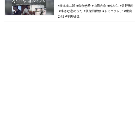
橋本光二郎
森永悠希
山田杏奈
鈴木仁
佐野勇斗
小さな恋のうた
眞栄田郷敦
トミコクレア
世良
公則
平田研也