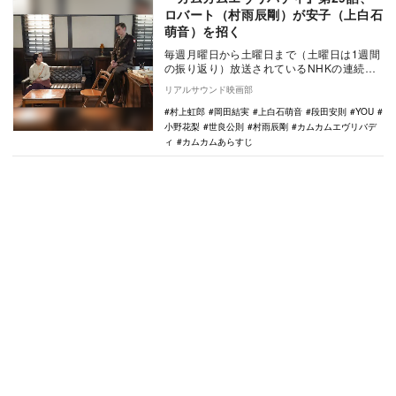
ロバート（村雨辰剛）が安子（上白石
萌音）を招く
毎週月曜日から土曜日まで（土曜日は1週間
の振り返り）放送されているNHKの連続テ
レビ小説『カムカムエヴリバディ』。12月9
リアルサウンド映画部
日放送…
村上虹郎
岡田結実
上白石萌音
段田安則
YOU
小野花梨
世良公則
村雨辰剛
カムカムエヴリバデ
ィ
カムカムあらすじ