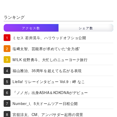
ランキング
アクセス数
シェア数
ミセス 若井滉斗、ハリウッドオフショ公開
塩﨑太智、芸能界が求めていた“全力感”
M!LK 佐野勇斗、大忙しのニューヨーク旅行
福山雅治、35周年を超えても広がる表現
Liella! リレーインタビュー Vol.9：岬 なこ
『ノノガ』出身ASHA＆KOKONAがデビュー
Number_i、5大ドームツアー日程公開
宮舘涼太、CM、アンバサダー起用の背景