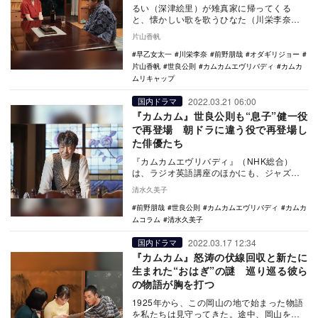
るい（深津絵里）が雉真家に帰ってくる
と、懐かしい歌を歌うひなた（川栄李奈）
の声がする。ひなたが手にするカムカム英
片山香帆
語のテキストの表…
早乙女太一
川栄李奈
前野朋哉
オダギリジョー
片山香帆
世良公則
カムカムエヴリバディ
カムカ
ムリキャップ
2022.03.21 06:00
国内ドラマ
『カムカム』世良公則も“息子”健一役
で再登場 朝ドラに違う役で再登場し
た俳優たち
『カムカムエヴリバディ』（NHK総合）
は、ラジオ英語講座のほかにも、ジャズが
重要な要素となっている。有名なジャズト
清水久美子
ランペット奏者…
前野朋哉
世良公則
カムカムエヴリバディ
カムカ
ムコラム
清水久美子
2022.03.17 12:34
国内ドラマ
『カムカム』怒涛の伏線回収と新たに
生まれた“おはぎ”の謎 巡り巡る彼ら
の物語が胸を打つ
1925年から、この岡山の地で始まった物語
を私たちは見守ってきた。途中、岡山を離