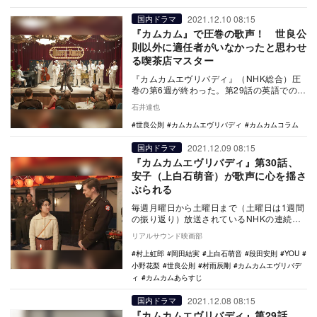
2021.12.10 08:15
国内ドラマ
『カムカム』で圧巻の歌声！ 世良公
則以外に適任者がいなかったと思わせ
る喫茶店マスター
『カムカムエヴリバディ』（NHK総合）圧
巻の第6週が終わった。第29話の英語での長
台詞、第30話でのドキュメンタリーかと思
石井達也
ってし…
世良公則
カムカムエヴリバディ
カムカムコラム
2021.12.09 08:15
国内ドラマ
『カムカムエヴリバディ』第30話、
安子（上白石萌音）が歌声に心を揺さ
ぶられる
毎週月曜日から土曜日まで（土曜日は1週間
の振り返り）放送されているNHKの連続テ
レビ小説『カムカムエヴリバディ』。12月
リアルサウンド映画部
10日放…
村上虹郎
岡田結実
上白石萌音
段田安則
YOU
小野花梨
世良公則
村雨辰剛
カムカムエヴリバデ
ィ
カムカムあらすじ
2021.12.08 08:15
国内ドラマ
『カムカムエヴリバディ』第29話、