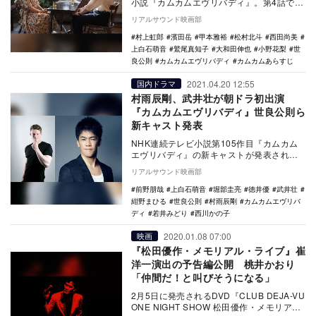
小説『カムカムエヴリバディ』。第4話で
は、稔（松村北斗）が安子（上白石萌音）
リアルサウンド映画部
を喫茶店に…
村上虹郎
濱田岳
甲本雅裕
松村北斗
西田尚美
上白石萌音
鷲尾真知子
大和田伸也
小野花梨
世
良公則
カムカムエヴリバディ
カムカムあらすじ
2021.04.20 12:55
国内ドラマ
村雨辰剛、武井壮が朝ドラ初出演
『カムカムエヴリバディ』世良公則ら
新キャスト発表
NHK連続テレビ小説第105作目『カムカム
エヴリバディ』の新キャストが発表され
た。 本作は、昭和・平成・令和の時代
リアルサウンド映画部
に、ラジオ…
前野朋哉
上白石萌音
堀部圭亮
徳井優
武井壮
紺野まひる
世良公則
村雨辰剛
カムカムエヴリバ
ディ
若井みどり
西川かの子
2020.01.08 07:00
映画
『松田優作・メモリアル・ライブ』崔
洋一演出の予告編公開 桃井かおり
「仲間だ！と叫びそうになる」
2月5日に発売されるDVD『CLUB DEJA-VU
ONE NIGHT SHOW 松田優作・メモリア