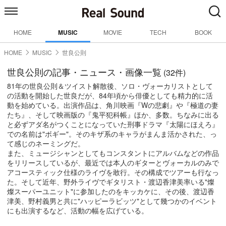
HOME
MUSIC
MOVIE
TECH
BOOK
HOME
MUSIC
世良公則
世良公則の記事・ニュース・画像一覧
(32件)
81年の世良公則＆ツイスト解散後、ソロ・ヴォーカリストとして
の活動を開始した世良だが、84年頃から俳優としても精力的に活
動を始めている。出演作品は、角川映画『Wの悲劇』や『極道の妻
たち』、そして映画版の『鬼平犯科帳』ほか、多数。ちなみに出る
と必ずアダ名がつくことになっていた刑事ドラマ『太陽にほえろ』
での名前は"ボギー"。そのキザ系のキャラがまんま活かされた、っ
て感じのネーミングだ。
また、ミュージシャンとしてもコンスタントにアルバムなどの作品
をリリースしているが、最近では本人のギターとヴォーカルのみで
アコースティック仕様のライヴを敢行。その構成でツアーも行なっ
た。そして近年、野外ライヴでギタリスト・渡辺香津美率いる"燦
燦スーパーユニット"に参加したのをキッカケに、その後、渡辺香
津美、野村義男と共に"ハッピーラビッツ"として幾つかのイベント
にも出演するなど、活動の幅を広げている。