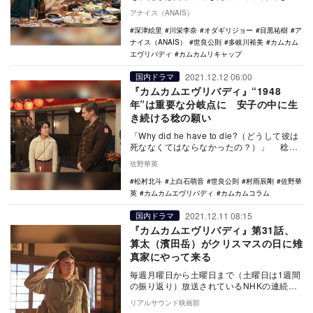
れ、大阪に京都と違う街での暮らし、新た
アナイス（ANAIS）
な登場人物…
深津絵里
川栄李奈
オダギリジョー
目黒祐樹
ア
ナイス（ANAIS）
世良公則
多岐川裕美
カムカム
エヴリバディ
カムカムリキャップ
2021.12.12 06:00
国内ドラマ
『カムカムエヴリバディ』“1948
年”は重要な分岐点に 安子の中に生
き続ける稔の願い
「Why did he have to die?（どうして彼は
死ななくてはならなかったの？）」 稔
（松村北斗）を待ち続け、思…
佐野華英
松村北斗
上白石萌音
世良公則
村雨辰剛
佐野華
英
カムカムエヴリバディ
カムカムコラム
2021.12.11 08:15
国内ドラマ
『カムカムエヴリバディ』第31話、
算太（濱田岳）がクリスマスの日に雉
真家にやって来る
毎週月曜日から土曜日まで（土曜日は1週間
の振り返り）放送されているNHKの連続テ
レビ小説『カムカムエヴリバディ』。12月
リアルサウンド映画部
13日放…