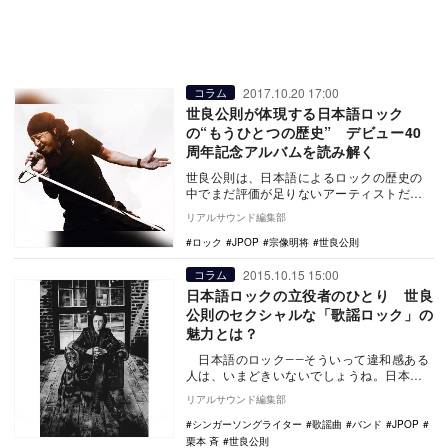
2017.10.20 17:00
コラム
世良公則が体現する日本語ロック
の“もうひとつの歴史” デビュー40
周年記念アルバムを読み解く
世良公則は、日本語によるロックの歴史の
中でまだ評価が足りないアーティストだ。
今回リリースされたデビュー40周年記念ス
リアルサウンド編集部
ペシャルアル…
ロック
JPOP
宗像明将
世良公則
2015.10.15 15:00
コラム
日本語ロックの立役者のひとり 世良
公則のセクシャルな「歌謡ロック」の
魅力とは？
日本語のロック――そういって違和感ある
人は、いまどきいないでしょうね。日本語
で歌ってもロックはロック。これはすっか
リアルサウンド編集部
り当たり…
シンガーソングライター
歌謡曲
バンド
JPOP
栗本 斉
世良公則