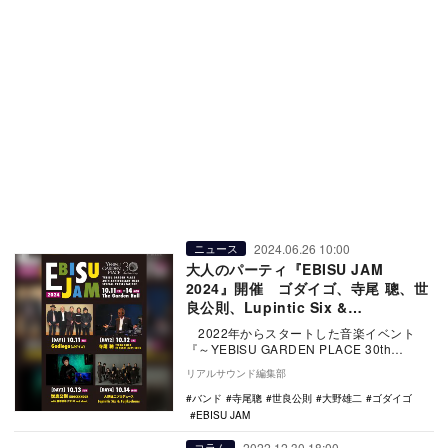
2024.06.26 10:00
ニュース
大人のパーティ『EBISU JAM
2024』開催 ゴダイゴ、寺尾 聰、世
良公則、Lupintic Six &
Fujikochans出演
2022年からスタートした音楽イベント
『～YEBISU GARDEN PLACE 30th
ANNIVERSARY WEE…
リアルサウンド編集部
バンド
寺尾聰
世良公則
大野雄二
ゴダイゴ
EBISU JAM
2022.12.30 18:00
コラム