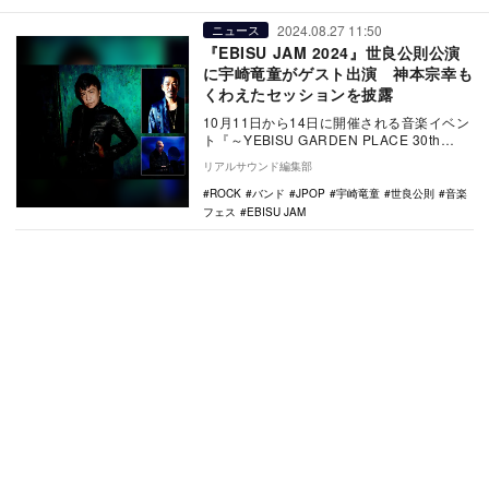
2024.08.27 11:50
ニュース
『EBISU JAM 2024』世良公則公演
に宇崎竜童がゲスト出演 神本宗幸も
くわえたセッションを披露
10月11日から14日に開催される音楽イベン
ト『～YEBISU GARDEN PLACE 30th
ANNIVERSARY WE…
リアルサウンド編集部
ROCK
バンド
JPOP
宇崎竜童
世良公則
音楽
フェス
EBISU JAM