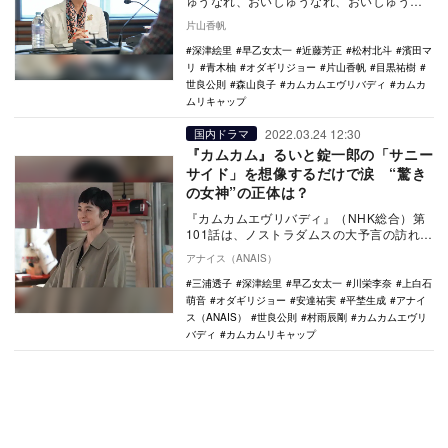
ゅうなれ、おいしゅうなれ、おいしゅうな
れ」と“あんこのおまじない”を唱えな…
片山香帆
深津絵里
早乙女太一
近藤芳正
松村北斗
濱田マ
リ
青木柚
オダギリジョー
片山香帆
目黒祐樹
世良公則
森山良子
カムカムエヴリバディ
カムカ
ムリキャップ
2022.03.24 12:30
国内ドラマ
『カムカム』るいと錠一郎の「サニー
サイド」を想像するだけで涙 “驚き
の女神”の正体は？
『カムカムエヴリバディ』（NHK総合）第
101話は、ノストラダムスの大予言の訪れを
恐れるひなた（川栄李奈）のもとに、一恵
アナイス（ANAIS）
（三浦透…
三浦透子
深津絵里
早乙女太一
川栄李奈
上白石
萌音
オダギリジョー
安達祐実
平埜生成
アナイ
ス（ANAIS）
世良公則
村雨辰剛
カムカムエヴリ
バディ
カムカムリキャップ