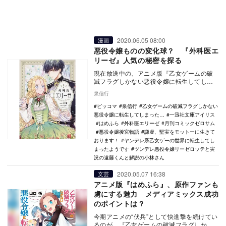
2020.06.05 08:00
漫画
悪役令嬢ものの変化球？ 『外科医エ
リーゼ』人気の秘密を探る
現在放送中の、アニメ版『乙女ゲームの破
滅フラグしかない悪役令嬢に転生してしま
った…』（以下『はめふら』）が好評だ。
泉信行
原作はWeb小…
ピッコマ
泉信行
乙女ゲームの破滅フラグしかない
悪役令嬢に転生してしまった…
一迅社文庫アイリス
はめふら
外科医エリーゼ
月刊コミックゼロサム
悪役令嬢後宮物語
謙虚、堅実をモットーに生きて
おります！
ヤンデレ系乙女ゲーの世界に転生してし
まったようです
ツンデレ悪役令嬢リーゼロッテと実
況の遠藤くんと解説の小林さん
2020.05.07 16:38
文芸
アニメ版『はめふら』、原作ファンも
虜にする魅力 メディアミックス成功
のポイントは？
今期アニメの“伏兵”として快進撃を続けてい
るのが、『乙女ゲームの破滅フラグしかな