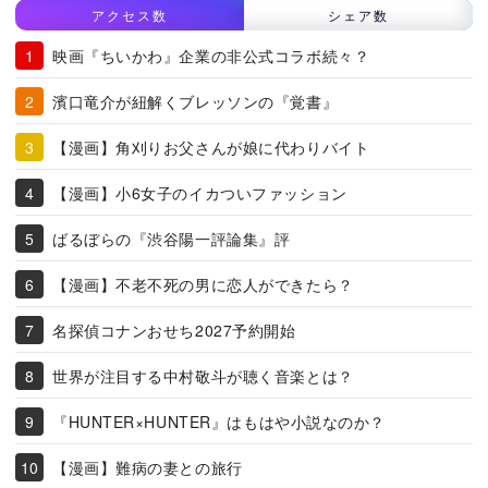
アクセス数
シェア数
映画『ちいかわ』企業の非公式コラボ続々？
濱口竜介が紐解くブレッソンの『覚書』
【漫画】角刈りお父さんが娘に代わりバイト
【漫画】小6女子のイカついファッション
ばるぼらの『渋谷陽一評論集』評
【漫画】不老不死の男に恋人ができたら？
名探偵コナンおせち2027予約開始
世界が注目する中村敬斗が聴く音楽とは？
『HUNTER×HUNTER』はもはや小説なのか？
【漫画】難病の妻との旅行