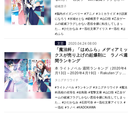
い悪役令嬢に転生してしまった…』、通称
嵯峨景子
『はめふら…
脳内ポイズンベリー
アニメ
コミカライズ
小説家
になろう
水城せとな
嵯峨景子
山口悟
乙女ゲー
ムの破滅フラグしかない悪役令嬢に転生してしまっ
た…
ひだかなみ
一迅社文庫アイリス
一迅社
は
めふら
2020.04.24 08:00
文芸
「魔法科」「はめふら」メディアミッ
クスが売り上げの起爆剤に ラノベ週
間ランキング
本 ライトノベル 週間ランキング（2020年4
月13日～2020年4月19日・Rakutenブック
ス調べ） 1位『魔法科高校…
タニグチリウイチ
ライトノベル
ランキング
タニグチリウイチ
魔法
科高校の劣等生
佐島勤
電撃文庫
山口悟
乙女ゲ
ームの破滅フラグしかない悪役令嬢に転生してしまっ
た…
ひだかなみ
石田可奈
一迅社文庫アイリス
一迅社
ラノベ
KADOKAWA