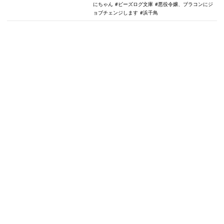
にちゃん
ビーズログ文庫
悪役令嬢、ブラコンにジ
ョブチェンジします
浜千鳥