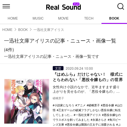
HOME
MUSIC
MOVIE
TECH
BOOK
HOME
BOOK
一迅社文庫アイリス
一迅社文庫アイリスの記事・ニュース・画像一覧
(4件)
一迅社文庫アイリスの記事・ニュース・画像一覧です
2020.09.24 10:00
文芸
『はめふら』だけじゃない！ 様式に
とらわれない「悪役令嬢もの」の世界
女性向け小説のなかで、近年ますます盛り
上がりを見せるのが、「悪役令嬢もの」と
呼ばれる一連の作品だ。小説投稿サイト
嵯峨景子
「小説家になろう…
小説家になろう
アニメ
嵯峨景子
悪役令嬢
山口
悟
乙女ゲームの破滅フラグしかない悪役令嬢に転生
してしまった…
一迅社文庫アイリス
悪役令嬢なの
でラスボスを飼ってみました
永瀬さらさ
角川ビー
ンズ文庫
悪役令嬢は隣国の王太子に溺愛される
ぷ