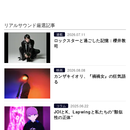
リアルサウンド厳選記事
2026.07.11
連載
ロックスターと過ごした記憶：櫻井敦
司
2026.08.08
映画
カンザキイオリ、『禍禍女』の狂気語
る
2025.06.22
コラム
JOIとK、Lapwingと私たちの“類似
性の正体”