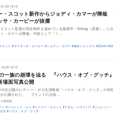
.01.05 19:15
ー・スコット新作からジョディ・カマーが降板 
ッサ・カービーが抜擢
スコット監督が現在制作を進めている最新作『Kitbag（原題）』に
ディ・カマーが降板。代役として『ミ…
スコット
ヴァネッサ・カービー
ジョディ・カマー
海外トピックス
IZUHO
Ki
.12.20 19:10
CIの一族の崩壊を辿る 『ハウス・オブ・グッチ
新場面写真公開
1月14日公開のレディー・ガガ主演映画『ハウス・オブ・グッチ』の特
真が公開された。 ブランドの元祖…
ド映画部
ーノ
ジャレッド・レト
リドリー・スコット
アダム・ドライバー
ジェレミー・
ガガ
ハウス・オブ・グッチ