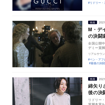
リドリー・
2021
映画
M・デ
の決闘
全国公開
デミー賞
リアルサウン
ベン・アフ
最後の決闘
2021
映画
綿矢り
後の決
リドリー・
賞脚本賞