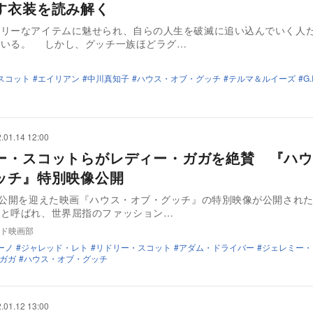
す衣装を読み解く
アリーなアイテムに魅せられ、自らの人生を破滅に追い込んでいく人
もいる。 しかし、グッチ一族ほどラグ…
スコット
エイリアン
中川真知子
ハウス・オブ・グッチ
テルマ＆ルイーズ
G
.01.14 12:00
ー・スコットらがレディー・ガガを絶賛 『ハウ
ッチ』特別映像公開
に公開を迎えた映画『ハウス・オブ・グッチ』の特別映像が公開され
祖と呼ばれ、世界屈指のファッション…
ド映画部
ーノ
ジャレッド・レト
リドリー・スコット
アダム・ドライバー
ジェレミー・
ガガ
ハウス・オブ・グッチ
.01.12 13:00