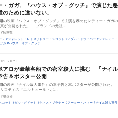
ー・ガガ、『ハウス・オブ・グッチ』で演じた悪
愛のために違いない」
公開の映画『ハウス・オブ・グッチ』で主演を務めたレディー・ガガ
写真が公開された。 ブランドの元祖…
ド映画部
ーノ
ジャレッド・レト
リドリー・スコット
アダム・ドライバー
ジェレミー・
ガガ
ハウス・オブ・グッチ
.01.07 07:00
ポアロが豪華客船での密室殺人に挑む 『ナイル
予告＆ポスター公開
公開の映画『ナイル殺人事件』の本予告と本ポスターが公開された。 本作は、
クリスティの『エルキュール・ポ…
ド映画部
スコット
ガル・ガドット
ケネス・ブラナー
アーミー・ハマー
ナイル殺人事件