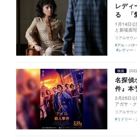
レディ
る 「
1月14日
と新場面
リアルサウン
アル・パチ
レディー・
2022
映画
名探偵
件』本
2月25日
アガサ・
リアルサウン
リドリー・