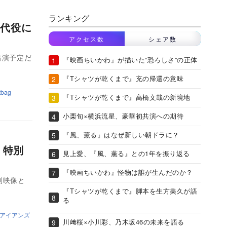
ランキング
代役に
アクセス数
シェア数
出演予定だ
『映画ちいかわ』が描いた“恐ろしさ”の正体
『Tシャツが乾くまで』充の帰還の意味
tbag
『Tシャツが乾くまで』高橋文哉の新境地
小栗旬×横浜流星、豪華初共演への期待
『風、薫る』はなぜ新しい朝ドラに？
』特別
見上愛、『風、薫る』との1年を振り返る
『映画ちいかわ』怪物は誰が生んだのか？
別映像と
『Tシャツが乾くまで』脚本を生方美久が語
る
アイアンズ
川﨑桜×小川彩、乃木坂46の未来を語る