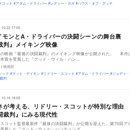
スコット
アダム・ドライバー
レディー・ガガ
ハウス・オブ・グッチ
.10.22 17:00
イモンとA・ドライバーの決闘シーンの舞台裏 
裁判』メイキング映像
中の映画『最後の決闘裁判』のメイキング映像が公開された。 本作
脚本賞を受賞した『グッド・ウィル・ハン…
ド映画部
レック
マット・デイモン
リドリー・スコット
アダム・ドライバー
ジョディ・
裁判
.10.16 18:00
さが考える、リドリー・スコットが特別な理由
闘裁判』にみる現代性
スコット監督最新作『最後の決闘裁判』が公開を迎えた。第70回ア
を受賞した『グッド・ウィル・ハンティング…