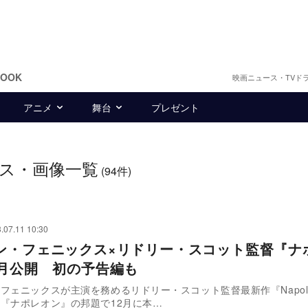
BOOK
映画ニュース・TVド
アニメ
舞台
プレゼント
ス・画像一覧
(94件)
.07.11 10:30
ン・フェニックス×リドリー・スコット監督『ナ
2月公開 初の予告編も
フェニックスが主演を務めるリドリー・スコット監督最新作『Napol
『ナポレオン』の邦題で12月に本…