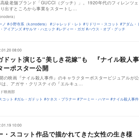
高級老舗ブランド「GUCCI（グッチ）」。1920年代のフィレンツ
売り出すところから事業をスタートし…
nodera）
ーノ
小野寺系（k.onodera）
ジャレッド・レト
リドリー・スコット
アダム・
・アイアンズ
サルマ・ハエック
レディー・ガガ
ハウス・オブ・グッチ
.01.20 08:00
ガドット演じる“美しき花嫁”も 『ナイル殺人
ターポスター公開
公開の映画『ナイル殺人事件』のキャラクターポスタービジュアルが
作は、アガサ・クリスティの『エルキュ…
ド映画部
スコット
ガル・ガドット
ケネス・ブラナー
アーミー・ハマー
ナイル殺人事件
.01.19 10:00
ー・スコット作品で描かれてきた女性の生き様 