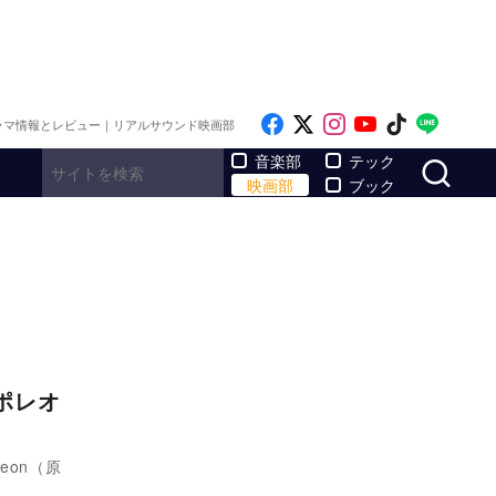
Like on Facebook
Follow on x
Follow on Inst
Follow on Y
Follow on
Follo
ラマ情報とレビュー｜リアルサウンド映画部
サ
音楽部
テック
映画部
ブック
ポレオ
eon（原