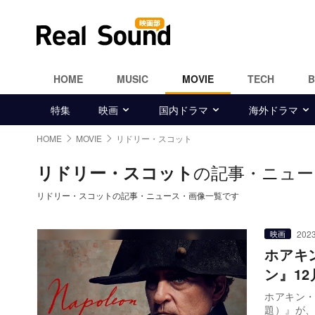
HOME
MUSIC
MOVIE
TECH
特集
映画
国内ドラマ
海外ドラマ
HOME
MOVIE
リドリー・スコット
の記事・ニュー
リドリー・スコット
リドリー・スコットの記事・ニュース・画像一覧です
2023
映画
ホアキ
ン』1
ホアキン・
題）』が、