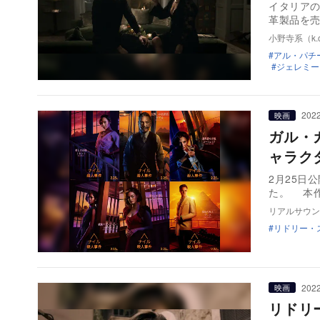
イタリアの
革製品を
小野寺系（k.o
アル・パチ
ジェレミー
2022
映画
ガル・
ャラク
2月25日
た。 本
リアルサウン
リドリー・
2022
映画
リドリ