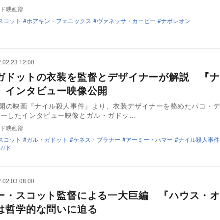
ド映画部
スコット
ホアキン・フェニックス
ヴァネッサ・カービー
ナポレオン
.02.23 12:00
ガドットの衣装を監督とデザイナーが解説 『ナ
』インタビュー映像公開
公開の映画『ナイル殺人事件』より、衣装デザイナーを務めたパコ・
ャーしたインタビュー映像とガル・ガドッ…
ド映画部
スコット
ガル・ガドット
ケネス・ブラナー
アーミー・ハマー
ナイル殺人事件
ガド
.02.03 08:00
ー・スコット監督による一大巨編 『ハウス・オ
は哲学的な問いに迫る