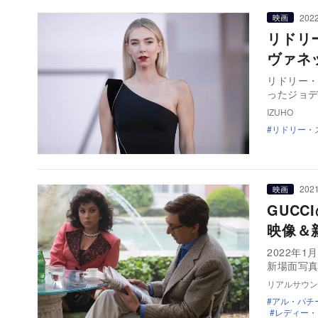
2022
映画
リドリ
ヴァネ
リドリー・
ったジョ
IZUHO
リドリー・
2021
映画
GUC
映像＆
2022年
新場面写
リアルサウン
アル・パチ
レディー・