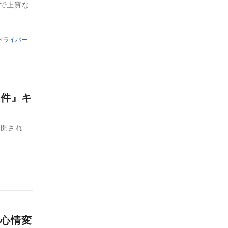
ェで上質な
ドライバー
事件』キ
公開され
心情変