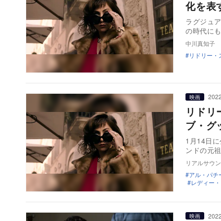
化を表
ラグジュ
の時代に
中川真知子
リドリー・
2022
映画
リドリ
ブ・グ
1月14日
ンドの元
リアルサウン
アル・パチ
レディー・
2022
映画