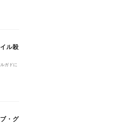
イル殺
デルガドに
ブ・グ