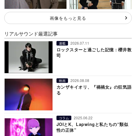
画像をもっと見る
リアルサウンド厳選記事
2026.07.11
連載
ロックスターと過ごした記憶：櫻井敦
司
2026.08.08
映画
カンザキイオリ、『禍禍女』の狂気語
る
2025.06.22
コラム
JOIとK、Lapwingと私たちの“類似
性の正体”