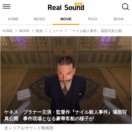
HOME
MUSIC
MOVIE
TECH
BOOK
HOME
MOVIE
映画
ニュース
『ナイル殺人事件』場面写真公開
ケネス・ブラナー主演・監督作『ナイル殺人事件』場面写
真公開 事件現場となる豪華客船の様子が
文＝リアルサウンド映画部