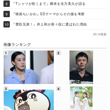
『Tシャツが乾くまで』脚本を生方美久が語る
『映画ちいかわ』EDテーマからその後を考察
『豊臣兄弟！』井上和が茶々役に選ばれた理由
20:14更新
画像ランキング