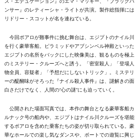
ス・エデュケーション』のエマ・マッキー、『ブラックパ
ンサー』のレティーシャ・ライトが共演。製作総指揮には
リドリー・スコットが名を連ねている。
今回ポアロが難事件に挑む舞台は、エジプトのナイル川
を行く豪華客船。ピラミッドやアブシンベル神殿といった
エジプトの名所をバックにした映像美は、観るものを極上
のミステリー・クルーズへと誘う。「密室殺人」「登場人
物全員、容疑者」「予想だにしないトリック」。ミステリ
ーの醍醐味がそろった『ナイル殺人事件』は、謎解きの面
白さだけでなく、人間の“心の謎”にも迫っていく。
公開された場面写真では、本作の舞台となる豪華客船カ
ルナック号の船内や、エジプトはナイル川クルーズを堪能
するポアロを含めた乗客たちの姿が切り取られている。豪
華なホールでの楽し気なダンスや、ボートでの遊覧に興じ