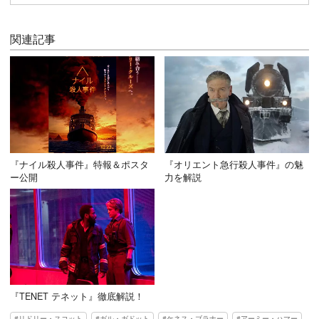
関連記事
『ナイル殺人事件』特報＆ポスタ
『オリエント急行殺人事件』の魅
ー公開
力を解説
『TENET テネット』徹底解説！
リドリー・スコット
ガル・ガドット
ケネス・ブラナー
アーミー・ハマー