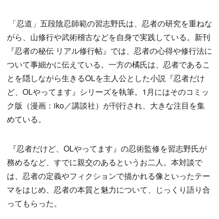
「忍道」五段陰忍師範の習志野氏は、忍者の研究を重ねな
がら、山修行や武術稽古などを自身で実践している。新刊
『忍者の秘伝 リアル修行帖』では、忍者の心得や修行法に
ついて事細かに伝えている。一方の橘氏は、忍者であるこ
とを隠しながら生きるOLを主人公とした小説『忍者だけ
ど、OLやってます』シリーズを執筆。1月にはそのコミッ
ク版（漫画：iko／講談社）が刊行され、大きな注目を集
めている。
『忍者だけど、OLやってます』の忍術監修を習志野氏が
務めるなど、すでに親交のあるというお二人。本対談で
は、忍者の定義やフィクションで描かれる像といったテー
マをはじめ、忍者の本質と魅力について、じっくり語り合
ってもらった。