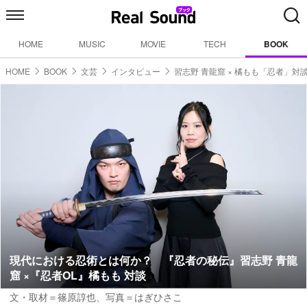
HOME
MUSIC
MOVIE
TECH
BOOK
HOME
BOOK
文芸
インタビュー
習志野 青龍窟 × 橘もも「忍者」対
現代における忍術とは何か？ 『忍者の秘伝』習志野 青龍
窟 ×『忍者OL』橘もも 対談
文・取材＝篠原諄也
、
写真＝はぎひさこ