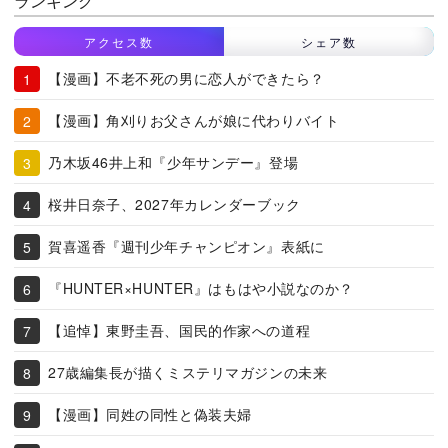
ランキング
アクセス数
シェア数
【漫画】不老不死の男に恋人ができたら？
【漫画】角刈りお父さんが娘に代わりバイト
乃木坂46井上和『少年サンデー』登場
桜井日奈子、2027年カレンダーブック
賀喜遥香『週刊少年チャンピオン』表紙に
『HUNTER×HUNTER』はもはや小説なのか？
【追悼】東野圭吾、国民的作家への道程
27歳編集長が描くミステリマガジンの未来
【漫画】同姓の同性と偽装夫婦