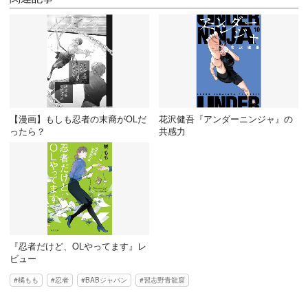
【漫画】もしも忍者の末裔がOLだ
花沢健吾『アンダーニンジャ』の
ったら？
共感力
『忍者だけど、OLやってます』レ
ビュー
橘もも
忍者
BABジャパン
習志野青龍窟