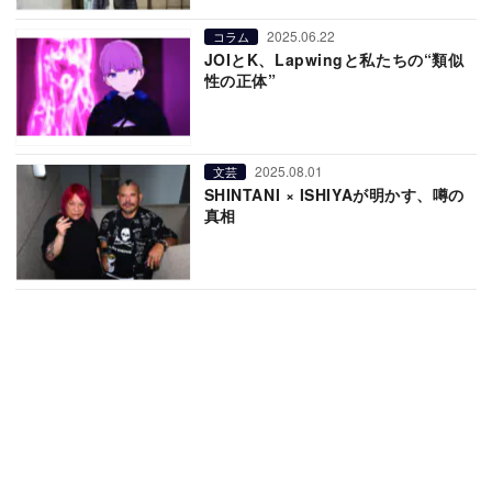
2025.06.22
コラム
JOIとK、Lapwingと私たちの“類似
性の正体”
2025.08.01
文芸
SHINTANI × ISHIYAが明かす、噂の
真相