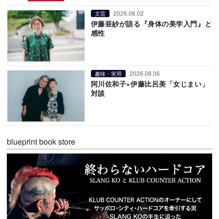
2026.08.02
文芸
伊藤亜紗が語る『身体の美学入門』と
感性
2026.08.06
趣味・実用
阿川佐和子×伊藤比呂美「女じまい」
対談
blueprint book store