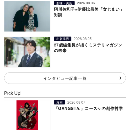
2026.08.06
趣味・実用
阿川佐和子×伊藤比呂美「女じまい」
対談
2026.08.05
出版業界
27歳編集長が描くミステリマガジン
の未来
インタビュー記事一覧
Pick Up!
2026.08.07
漫画
『GANGSTA.』コースケの創作哲学