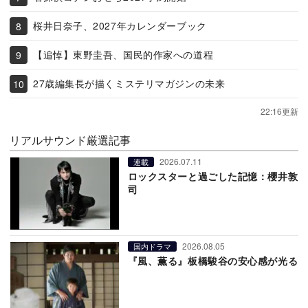
桜井日奈子、2027年カレンダーブック
【追悼】東野圭吾、国民的作家への道程
27歳編集長が描くミステリマガジンの未来
22:16更新
リアルサウンド厳選記事
2026.07.11
連載
ロックスターと過ごした記憶：櫻井敦
司
2026.08.05
国内ドラマ
『風、薫る』板橋駿谷の安心感が光る