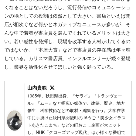
くなることはないだろうし、流行発信やコミュニケーショ
ンの場としての役割は依然として大きい。書店といえば閉
店が相次ぐなど何かとネガティブなニュースが多いが、そ
んな中で若者が書店員を選んでくれているメリットは大き
い。若い感性を発揮し、現場を改革する人材が出てくるの
ではないか。「本屋大賞」などで書店員の存在感は年々増
している。カリスマ書店員、インフルエンサーが続々登場
し、業界を活性化させてほしいと強く願っている。
Follow on SNS
山内貴範
1985年、秋田県出身。『サライ』『トランヴェー
ル』『ムー』など幅広い媒体で、建築、歴史、地方
創生、科学技術などの取材・編集を行う。大学在学
中に手掛けた秋田県羽後町のJAうご「美少女イラス
トあきたこまち」などの町おこし企画が大ヒット
し、NHK「クローズアップ現代」ほか様々な番組で