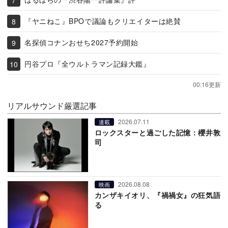
『ヤニねこ』BPOで議論もクリエイターは絶賛
名探偵コナンおせち2027予約開始
円谷プロ『全ウルトラマン記録大鑑』
00:16更新
リアルサウンド厳選記事
2026.07.11
連載
ロックスターと過ごした記憶：櫻井敦
司
2026.08.08
映画
カンザキイオリ、『禍禍女』の狂気語
る