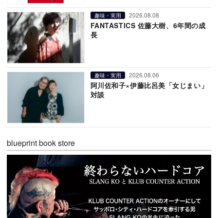
2026.08.08
趣味・実用
FANTASTICS 佐藤大樹、6年間の成
長
2026.08.06
趣味・実用
阿川佐和子×伊藤比呂美「女じまい」
対談
blueprint book store