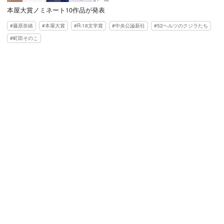
本屋大賞ノミネート10作品が発表
藤原奈緒
本屋大賞
R-18文学賞
中央公論新社
52ヘルツのクジラたち
町田そのこ