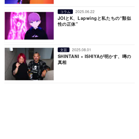
2025.06.22
コラム
JOIとK、Lapwingと私たちの“類似
性の正体”
2025.08.01
文芸
SHINTANI × ISHIYAが明かす、噂の
真相