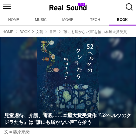
HOME
MUSIC
MOVIE
TECH
BOOK
HOME
BOOK
文芸
書評
“誰にも届かない声”を拾い本屋大賞受賞
児童虐待、介護、毒親……本屋大賞受賞作『52ヘルツのク
ジラたち』は“誰にも届かない声”を拾う
文＝藤原奈緒