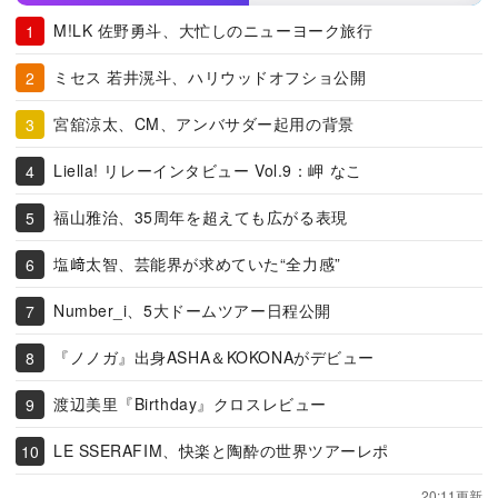
M!LK 佐野勇斗、大忙しのニューヨーク旅行
ミセス 若井滉斗、ハリウッドオフショ公開
宮舘涼太、CM、アンバサダー起用の背景
Liella! リレーインタビュー Vol.9：岬 なこ
福山雅治、35周年を超えても広がる表現
塩﨑太智、芸能界が求めていた“全力感”
Number_i、5大ドームツアー日程公開
『ノノガ』出身ASHA＆KOKONAがデビュー
渡辺美里『Birthday』クロスレビュー
LE SSERAFIM、快楽と陶酔の世界ツアーレポ
20:11更新