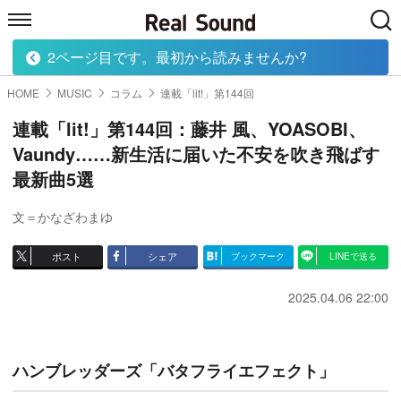
2ページ目です。最初から読みませんか?
HOME
MUSIC
MOVIE
TECH
BOOK
HOME
MUSIC
コラム
連載「lit!」第144回
連載「lit!」第144回：藤井 風、YOASOBI、
Vaundy……新生活に届いた不安を吹き飛ばす
最新曲5選
文＝かなざわまゆ
ポスト
シェア
ブックマーク
LINEで送る
2025.04.06 22:00
ハンブレッダーズ「バタフライエフェクト」