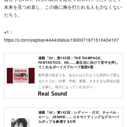
未来を見つめ直し、この曲に胸を打たれる人も少なくない
だろう。
※1：
https://x.com/yagisan4444/status/1900071871510434107
連載「lit!」第143回：THE RAMPAGE、
FANTASTICS、INI……新生活に向けて背中を押し
てくれるボーイズグループ新譜6選
新年度の始まりを、あなたはどのような気持ちで迎え
るだろうか。仕事、学校、家庭、さまざまな変化が起
こる春に、味方になってくれるボー…
連載「lit!」第142回：レディー・ガガ、チャペル・
ローン、JENNIE……エキサイティングなグローバ
ルポップを象徴する5作