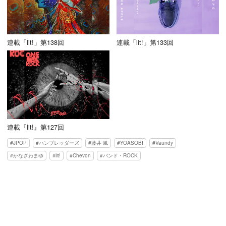
連載「lit!」第138回
連載「lit!」第133回
連載『lit!』第127回
JPOP
ハンブレッダーズ
藤井 風
YOASOBI
Vaundy
かなざわまゆ
lit!
Chevon
バンド・ROCK