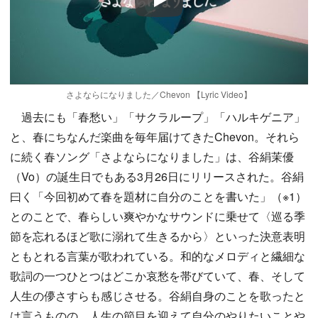
Play
さよならになりました／Chevon 【Lyric Video】
過去にも「春愁い」「サクラループ」「ハルキゲニア」
と、春にちなんだ楽曲を毎年届けてきたChevon。それら
に続く春ソング「さよならになりました」は、谷絹茉優
（Vo）の誕生日でもある3月26日にリリースされた。谷絹
曰く「今回初めて春を題材に自分のことを書いた」（※1）
とのことで、春らしい爽やかなサウンドに乗せて〈巡る季
節を忘れるほど歌に溺れて生きるから〉といった決意表明
ともとれる言葉が歌われている。和的なメロディと繊細な
歌詞の一つひとつはどこか哀愁を帯びていて、春、そして
人生の儚さすらも感じさせる。谷絹自身のことを歌ったと
は言うものの、人生の節目を迎えて自分のやりたいことや