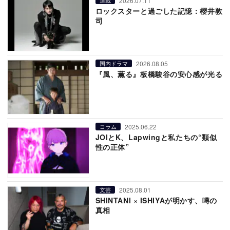
2026.07.11
連載
ロックスターと過ごした記憶：櫻井敦
司
2026.08.05
国内ドラマ
『風、薫る』板橋駿谷の安心感が光る
2025.06.22
コラム
JOIとK、Lapwingと私たちの“類似
性の正体”
2025.08.01
文芸
SHINTANI × ISHIYAが明かす、噂の
真相