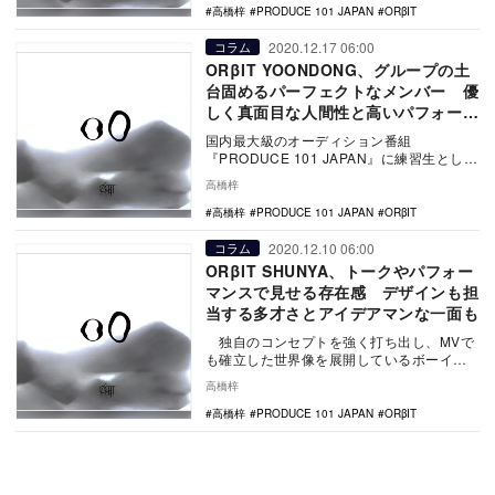
高橋梓
PRODUCE 101 JAPAN
ORβIT
2020.12.17 06:00
コラム
ORβIT YOONDONG、グループの土
台固めるパーフェクトなメンバー 優
しく真面目な人間性と高いパフォーマ
ンス力で魅了
国内最大級のオーディション番組
『PRODUCE 101 JAPAN』に練習生として
参加していたYUGO、SHUNYA、JUNE、
高橋梓
…
高橋梓
PRODUCE 101 JAPAN
ORβIT
2020.12.10 06:00
コラム
ORβIT SHUNYA、トークやパフォー
マンスで見せる存在感 デザインも担
当する多才さとアイデアマンな一面も
独自のコンセプトを強く打ち出し、MVで
も確立した世界像を展開しているボーイズ
グループ、ORβIT。惜しくもデビューに
高橋梓
は…
高橋梓
PRODUCE 101 JAPAN
ORβIT