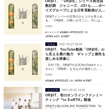
ORβIT、「ORβIE」シリーズ再生回
数好調 ジャニーズ、JO1も……ボー
イズグループによる日常系動画が人気
の理由
ORβITメンバーの日常のひとコマが見られ
る、「ORβIE」の勢いがすごい。中には、
「『Blind』M/V Behind the…
高橋梓
ジャニーズ
高橋梓
PRODUCE 101
JAPAN
JO1
ORβIT
2021.05.27 06:00
コラム
ORβIT、YouTube動画「ORβIE」か
ら見える素の魅力 ギャップと個性を
楽しめる映像に
5月17日、ORβITの公式YouTubeチャン
ネルに「ORβIE」なるものが誕生した。
「ORβIE」とは、「ORβI…
高橋梓
高橋梓
PRODUCE 101 JAPAN
ORβIT
2021.05.25 14:02
ニュース
ORβIT、初のオンラインファンミー
ティング『to EαRTH』開催
ORβITが初のONLINE FANMEETING『to