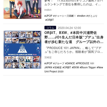
参考： 11月23日付のオリコン週間アルバ
ムランキングで首位を獲得したのは、イン
ターネット上の生配信を中心に活躍する6人
imdkm
組・…
JPOP
チャート一刀両断！
imdkm
すとぷり
ORβIT
2020.04.24 12:00
コラム
ORβIT、BXW、#本田中川浦野佐
野……JO1生んだ日本版“プデュ”出身
者が歩む新たな道 グループ以外の形
でも活躍
『PRODUCE 101 JAPAN』、略して“プデ
ュ”をご存じだろうか。視聴者が”国民プロデ
ューサー”として、101人の練習生…
宮崎栞
JPOP
グループ
DANCE
PRODUCE 101
JAPAN
宮崎栞
ORβIT
BXW
Boom Trigger
New
Unit Project 2020