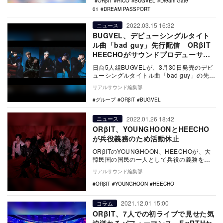
ORβIT
HICO
BUGVEL
Dream Gate
01
DREAM PASSPORT
2022.03.15 16:32
ニュース
BUGVEL、デビューシングルタイト
ル曲「bad guy」先行配信 ORβIT
HEECHOがサウンドプロデューサー
として参加
日台5人組BUGVELが、3月30日発売のデビ
ューシングルタイトル曲「bad guy」の先行
配信をスタートした。 「bad …
リアルサウンド編集部
グループ
ORβIT
BUGVEL
2022.01.26 18:42
ニュース
ORβIT、YOUNGHOONとHEECHO
が兵役義務のため活動休止
ORβITのYOUNGHOON、HEECHOが、大
韓民国の国民の一人として兵役の義務を果
たすため、2月1日よりORβITとしての…
リアルサウンド編集部
ORβIT
YOUNGHOON
HEECHO
2021.12.01 15:00
コラム
ORβIT、7人での初ライブで見せた気
迫溢れるパフォーマンス EαRTHか