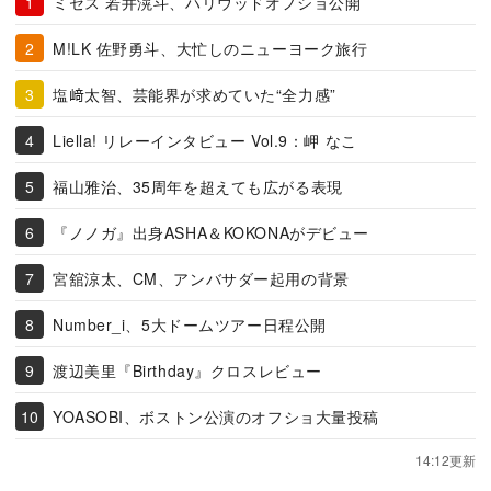
ミセス 若井滉斗、ハリウッドオフショ公開
M!LK 佐野勇斗、大忙しのニューヨーク旅行
塩﨑太智、芸能界が求めていた“全力感”
Liella! リレーインタビュー Vol.9：岬 なこ
福山雅治、35周年を超えても広がる表現
『ノノガ』出身ASHA＆KOKONAがデビュー
宮舘涼太、CM、アンバサダー起用の背景
Number_i、5大ドームツアー日程公開
渡辺美里『Birthday』クロスレビュー
YOASOBI、ボストン公演のオフショ大量投稿
14:12更新