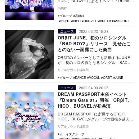
HICO、BUGVELによるイベント『Dream
Gate 01』が、6月30…
高橋梓
グループ
高橋梓
ORβIT
HICO
BUGVEL
DREAM PASSPORT
2022.06.23 15:23
ニュース
ORβIT JUNE、初のソロシングル
「BAD BOY2」リリース 見せたこ
とのない一面露にした楽曲
ORβITのメンバーとしても活動するJUNE
が、初のソロ名義となるシングル「BAD
BOY2」を本日6月23日に配信リリースし
リアルサウンド編集部
た…
グループ
DANCE
VOCAL
ORβIT
JUNE
2022.04.03 20:26
ニュース
DREAM PASSPORT主催イベント
『Dream Gate 01』開催 ORβIT、
HICO、BUGVELが初共演
DREAM PASSPORTに所属するORβIT、
HICO、BUGVELがグループの垣根を越えて
競演するイベント『Dream G…
リアルサウンド編集部
ボーイズグループ