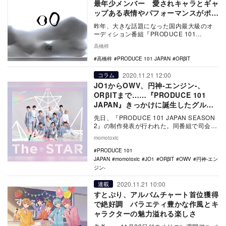
最年少メンバー 愛されキャラとギャ
ップある表情やパフォーマンスがポイ
ント
昨年、大きな話題になった国内最大級のオ
ーディション番組『PRODUCE 101
JAPAN』。同番組からは、今や大人気のボ
高橋梓
ーイズ…
高橋梓
PRODUCE 101 JAPAN
ORβIT
2020.11.21 12:00
コラム
JO1からOWV、円神-エンジン-、
ORβITまで……『PRODUCE 101
JAPAN』きっかけに誕生したグルー
プの今
先日、『PRODUCE 101 JAPAN SEASON
2』の制作発表が行われた。同番組で司会進
行の役割を果たす“国民プロデュ…
momotoxic
PRODUCE 101
JAPAN
momotoxic
JO1
ORβIT
OWV
円神-エン
ジン-
2020.11.21 10:00
連載
すとぷり、アルバムチャート首位獲得
で絶好調 バラエティ豊かな作風とキ
ャラクターの魅力溢れる楽しさ