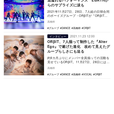
らのサプライズに涙も
2021年11月27日、28日、7人組の日韓合同
のボーイズグループ・ORβITが『ORβIT
THE FIRST ONLINE …
高橋梓
グループ
DANCE
高橋梓
ORβIT
2021.11.23 12:00
インタビュー
ORβIT、7人揃って制作した『Alter
Ego』で遂げた進化 改めて見えたグ
ループらしさにも迫る
約9カ月ぶりにメンバー全員揃っての活動を
見せているORβIT。11月27日、28日には初
のオンラインライブ『With』も開催し、…
高橋梓
グループ
DANCE
高橋梓
VOCAL
ORβIT