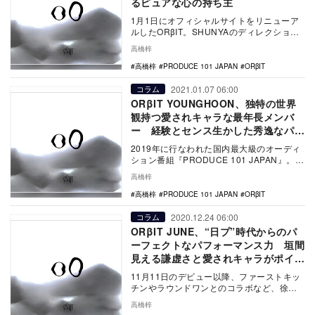
るピュアな心の持ち主
1月1日にオフィシャルサイトをリニューア
ルしたORβIT。SHUNYAのディレクション
のもと、コンセプトや衣装、メイクなどが
高橋梓
一新…
高橋梓
PRODUCE 101 JAPAN
ORβIT
2021.01.07 06:00
コラム
ORβIT YOUNGHOON、独特の世界
観持つ愛されキャラな最年長メンバ
ー 経験とセンス生かした秀逸なパフ
ォーマンス
2019年に行なわれた国内最大級のオーディ
ション番組『PRODUCE 101 JAPAN』。デ
ビューには至らなかったものの、多く…
高橋梓
高橋梓
PRODUCE 101 JAPAN
ORβIT
2020.12.24 06:00
コラム
ORβIT JUNE、“日プ”時代からのパ
ーフェクトなパフォーマンス力 垣間
見える謙虚さと愛されキャラがポイン
ト
11月11日のデビュー以降、ファーストキッ
チンやラウンドワンとのコラボなど、徐々
に活動を本格化させているORβIT。メンバ
高橋梓
ーが在…