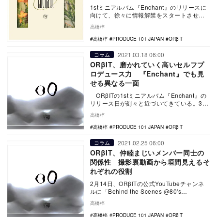
1stミニアルバム『Enchant』のリリースに
向けて、徐々に情報解禁をスタートさせて
いるORβIT。各メンバーのコンセプトフ
高橋梓
ォ…
高橋梓
PRODUCE 101 JAPAN
ORβIT
2021.03.18 06:00
コラム
ORβIT、磨かれていく高いセルフプ
ロデュース力 『Enchant』でも見
せる異なる一面
ORβITの1stミニアルバム『Enchant』の
リリース日が刻々と近づいてきている。3月
5日には、4月13日に本格創…
高橋梓
高橋梓
PRODUCE 101 JAPAN
ORβIT
2021.02.25 06:00
コラム
ORβIT、仲睦まじいメンバー同士の
関係性 撮影裏動画から垣間見えるそ
れぞれの役割
2月14日、ORβITの公式YouTubeチャンネ
ルに「Behind the Scenes @80's
Americans Ph…
高橋梓
高橋梓
PRODUCE 101 JAPAN
ORβIT