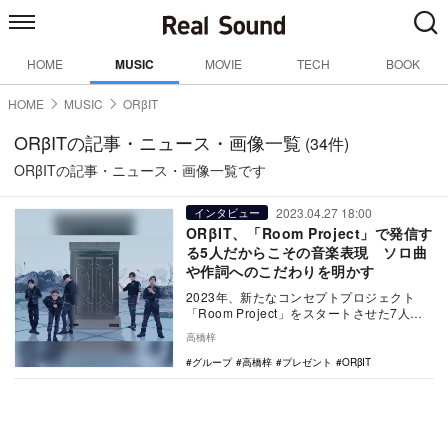
HOME
MUSIC
MOVIE
TECH
BOOK
HOME
MUSIC
ORβIT
ORβITの記事・ニュース・画像一覧
(34件)
ORβITの記事・ニュース・画像一覧です
2023.04.27 18:00
インタビュー
ORβIT、「Room Project」で発信す
る5人だからこその音楽表現 ソロ曲
や作詞へのこだわりを明かす
2023年、新たなコンセプトプロジェクト
「Room Project」をスタートさせた7人組
ボーイズグループ・ORβIT。同プロジ…
高橋梓
グループ
高橋梓
プレゼント
ORβIT