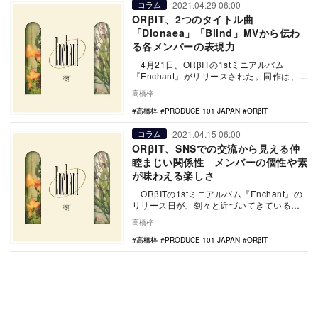
2021.04.29 06:00
コラム
ORβIT、2つのタイトル曲
「Dionaea」「Blind」MVから伝わ
る各メンバーの表現力
4月21日、ORβITの1stミニアルバム
『Enchant』がリリースされた。同作は、4
月20日付のオリコンデイリーア…
高橋梓
高橋梓
PRODUCE 101 JAPAN
ORβIT
2021.04.15 06:00
コラム
ORβIT、SNSでの交流から見える仲
睦まじい関係性 メンバーの個性や素
が味わえる楽しさ
ORβITの1stミニアルバム『Enchant』の
リリース日が、刻々と近づいてきている。
それに伴って、ORβITメンバ…
高橋梓
高橋梓
PRODUCE 101 JAPAN
ORβIT