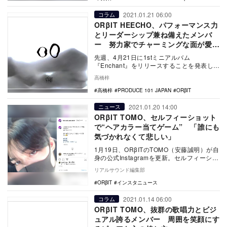
2021.01.21 06:00
コラム
ORβIT HEECHO、パフォーマンス力
とリーダーシップ兼ね備えたメンバ
ー 努力家でチャーミングな面が愛さ
れポイントに
先週、4月21日に1stミニアルバム
『Enchant』をリリースすることを発表した
ORβIT。1stアルバム『00（オーツー）』…
高橋梓
高橋梓
PRODUCE 101 JAPAN
ORβIT
2021.01.20 14:00
ニュース
ORβIT TOMO、セルフィーショット
で“ヘアカラー当てゲーム” 「誰にも
気づかれなくて悲しい」
1月19日、ORβITのTOMO（安藤誠明）が自
身の公式Instagramを更新。セルフィーショ
ットを公開した。 …
リアルサウンド編集部
ORβIT
インスタニュース
2021.01.14 06:00
コラム
ORβIT TOMO、抜群の歌唱力とビジ
ュアル誇るメンバー 周囲を笑顔にす