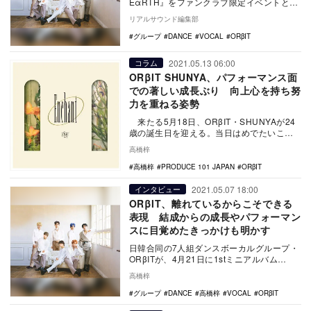
EαRTH』をファンクラブ限定イベントとし
て7月3日に開催する。 …
リアルサウンド編集部
グループ
DANCE
VOCAL
ORβIT
2021.05.13 06:00
コラム
ORβIT SHUNYA、パフォーマンス面
での著しい成長ぶり 向上心を持ち努
力を重ねる姿勢
来たる5月18日、ORβIT・SHUNYAが24
歳の誕生日を迎える。当日はめでたいこと
に、SHUNYAが表紙とモデルを…
高橋梓
高橋梓
PRODUCE 101 JAPAN
ORβIT
2021.05.07 18:00
インタビュー
ORβIT、離れているからこそできる
表現 結成からの成長やパフォーマン
スに目覚めたきっかけも明かす
日韓合同の7人組ダンスボーカルグループ・
ORβITが、4月21日に1stミニアルバム
『Enchant』をリリースした。アルバム全…
高橋梓
グループ
DANCE
高橋梓
VOCAL
ORβIT