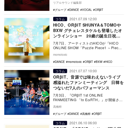
月23日に発売する。…
リアルサウンド編集部
グループ
DANCE
VOCAL
ORβIT
2021.07.09 12:00
コラム
HICO、ORβIT SHUNYA＆TOMOや
BXW グチェレスタケルも登場したオ
ンラインショー 20歳の誕生日祝う
サプライズに涙
7月7日、アーティストのHICOが『HICO
ONLINE SHOW「Puzzle Piece1 ～Piece
of a Dre…
momotoxic
DANCE
momotoxic
ORβIT
BXW
HICO
2021.07.07 10:00
コラム
ORβIT、音源では味わえないライブ
感溢れたファンミーティング 日韓を
つないだ7人のパフォーマンス
7月3日、『ORβIT 1st ONLINE
FANMEETING 「to EαRTH」』が開催され
た。オンラインではあったもの…
高橋梓
グループ
DANCE
高橋梓
ORβIT
2021.06.10 06:00
コラム