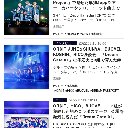
Project」で魅せた単独Zeppツア
ー カバーやソロ、ユニット曲まで充
実のステージをレポート
3月14日、Zepp Haneda(TOKYO)にて
ORβITの単独Zeppツアー『ORβIT LIVE
ROOM TOUR 2…
市岡光子
グループ
DANCE
ORβIT
市岡光子
2022.08.10 18:00
インタビュー
ORβIT JUNE＆SHUNYA、BUGVEL
KOSHIN、HICO座談会 『Dream
Gate 01』の手応えと3組で育んだ絆
グループの垣根を超えたエンターテインメ
ントが詰まった『Dream Gate 01』を完走
した、DREAM PASSPORT所属の…
高橋梓
グループ
高橋梓
ORβIT
HICO
BUGVEL
DREAM PASSPORT
2022.07.06 18:00
コラム
ORβIT、HICO、BUGVEL……3組が
集結した初のコラボステージ 会場を
熱気に包んだ『Dream Gate 01』最
終公演
DREAM PASSPORTに所属するORβIT、