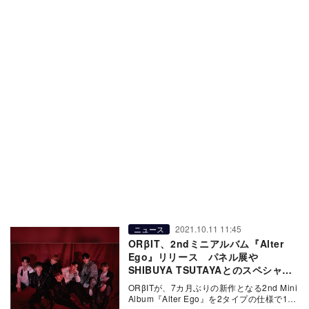
2021.10.11 11:45
ニュース
ORβIT、2ndミニアルバム『Alter
Ego』リリース パネル展や
SHIBUYA TSUTAYAとのスペシャル
コラボ企画も
ORβITが、7カ月ぶりの新作となる2nd Mini
Album『Alter Ego』を2タイプの仕様で11