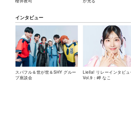
櫻井敦司
が光る
インタビュー
スパフル＆世が世＆SHY グルー
Liella! リレーインタビ
プ座談会
Vol.9：岬 なこ