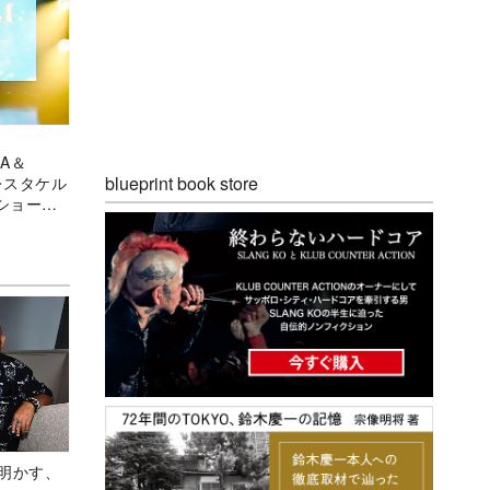
YA＆
blueprint book store
レスタケル
ンショー
プライズに
Aが明かす、