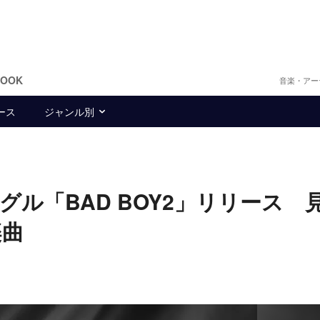
BOOK
音楽・アー
ース
ジャンル別
ス
ングル「BAD BOY2」リリース 
楽曲