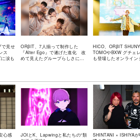
ブで見せ
ORβIT、7人揃って制作した
HICO、ORβIT SHUN
マンス
『Alter Ego』で遂げた進化 改
TOMOやBXW グチェ
ズに涙も
めて見えたグループらしさにも
も登場したオンライ
迫る
20歳の誕生日祝うサ
涙
安心感
JOIとK、Lapwingと私たちの“類
SHINTANI × ISHIY