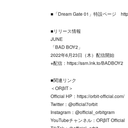
■「Dream Gate 01」特設ページ http://dr
■リリース情報
JUNE
「BAD BOY2」
2022年6月23日（木）配信開始
※配信：https://ssm.lnk.to/BADBOY2
■関連リンク
＜ORβIT＞
Official HP：https://orbit-official.com/
Twitter：@official7orbit
Instagram：@official_orbitgram
YouTubeチャンネル：ORβIT Official