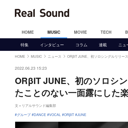
HOME
MUSIC
MOVIE
TECH
特集
インタビュー
コラム
連載
ニュ
HOME
MUSIC
ニュース
ORβIT JUNE、初ソロシングルリリー
2022.06.23 15:23
ORβIT JUNE、初のソロシ
たことのない一面露にした
文＝リアルサウンド編集部
グループ
DANCE
VOCAL
ORβIT
JUNE