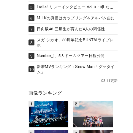
Liella! リレーインタビュー Vol.9：岬 なこ
M!LKの真価はカップリング＆アルバム曲に
日向坂46 三期生が育んだ4人の関係性
スガ シカオ、30周年記念BUNTAIライブレ
ポ
Number_i、5大ドームツアー日程公開
新着MVランキング：Snow Man「グッタイ
ム」
03:11更新
画像ランキング