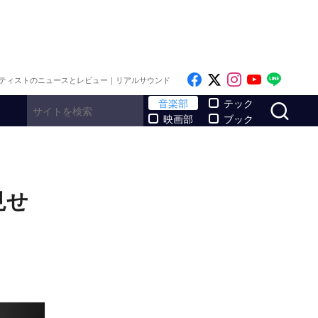
Like on Facebook
Follow on x
Follow on I
Follow o
Follo
ティストのニュースとレビュー｜リアルサウンド
サ
音楽部
テック
映画部
ブック
見せ