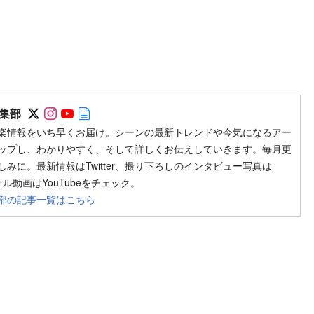
Follow on SNS
Follow on SNS
Follow on SNS
Author web site
集部
楽情報をいち早くお届け。シーンの最新トレンドや今気になるアー
ップし、わかりやすく、そして詳しくお伝えしていきます。毎月更
みに。最新情報はTwitter、撮り下ろしのインタビュー写真は
ジナル動画はYouTubeをチェック。
部の記事一覧はこちら