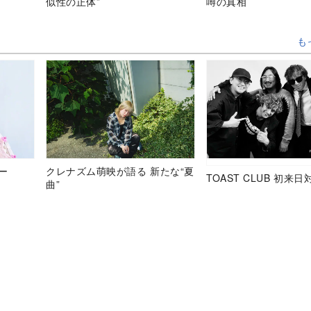
似性の正体”
噂の真相
も
ュー
クレナズム萌映が語る 新たな“夏
TOAST CLUB 初来日
曲”