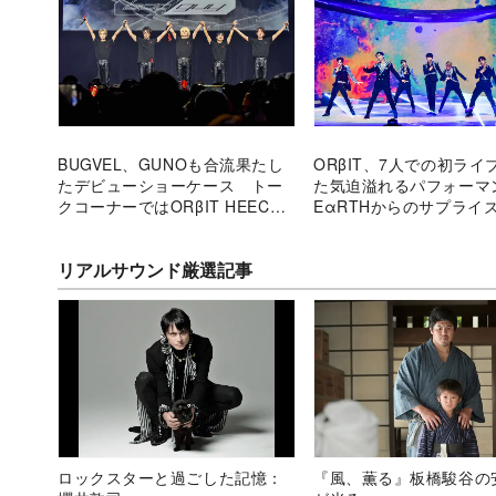
BUGVEL、GUNOも合流果たし
ORβIT、7人での初ライ
たデビューショーケース トー
た気迫溢れるパフォー
クコーナーではORβIT HEECHO
EαRTHからのサプライ
との制作秘話も
リアルサウンド厳選記事
ロックスターと過ごした記憶：
『風、薫る』板橋駿谷の