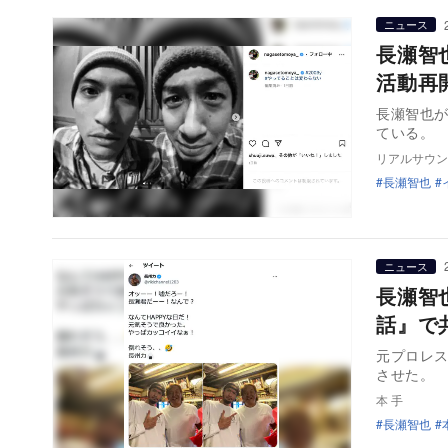
ニュース
長瀬智
活動再
長瀬智也が
ている。 
リアルサウン
長瀬智也
ニュース
長瀬智
話』で
元プロレス
本 手
長瀬智也