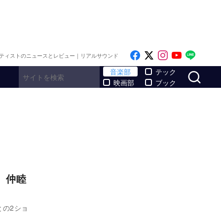
Like on Facebook
Follow on x
Follow on I
Follow o
Follo
ティストのニュースとレビュー｜リアルサウンド
サ
音楽部
テック
映画部
ブック
 仲睦
との2ショ