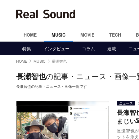
HOME
MUSIC
MOVIE
TECH
特集
インタビュー
コラム
連載
ニュ
HOME
MUSIC
長瀬智也
の記事・ニュース・画像一
長瀬智也
長瀬智也の記事・ニュース・画像一覧です
ニュース
長瀬智
まじい
長瀬智也が
ットを添