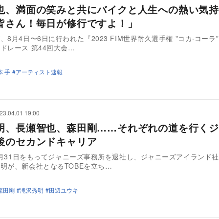
也、満面の笑みと共にバイクと人生への熱い気持
皆さん！毎日が修行ですよ！」
8月4日〜6日に行われた『2023 FIM世界耐久選手権 "コカ·コーラ"
ドレース 第44回大会…
本 手
アーティスト速報
23.04.01 19:00
明、長瀬智也、森田剛……それぞれの道を行くジ
後のセカンドキャリア
10月31日をもってジャニーズ事務所を退社し、ジャニーズアイランド
明が、新会社となるTOBEを立ち…
森田剛
滝沢秀明
田辺ユウキ