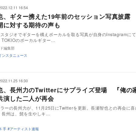
2022.12.11 16:54
也、ギター携えた19年前のセッション写真披露
開に対する期待の声も
スタジオでギターを構えボーカルを取る写真が自身のInstagramに
TOKIOのボーカルギター…
ド編集部
インスタニュース
2022.11.25 16:30
也、長州力のTwitterにサプライズ登場 『俺の
共演した二人が再会
ラーの長州力が、11月25日にTwitterを更新。長瀬智也との再会に
させた。 長州は、髭を生やしキ…
本 手
アーティスト速報