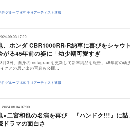
男性グループ
本 手
アーティスト速報
2024.09.03 17:20
、ホンダ CBR1000RR-R納車に喜びをシャウ
跨がる45年前の姿に「幼少期可愛すぎ」
8月3日、自身のInstagramを更新して新車納品を報告。45年前の
バイクとの思い出の写真も公開…
男性グループ
本 手
アーティスト速報
2024.08.04 07:00
也×二宮和也の名演を再び 『ハンドク!!!』に詰
続ドラマの面白さ