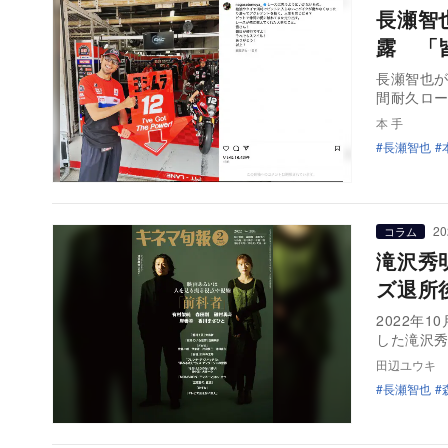
長瀬智
露 「
長瀬智也が、
間耐久ロー
本 手
長瀬智也
20
コラム
滝沢秀
ズ退所
2022年
した滝沢秀
田辺ユウキ
長瀬智也