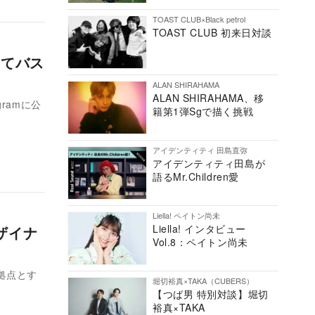
TOAST CLUB×Black petrol
TOAST CLUB 初来日対談
めてバス
ALAN SHIRAHAMA
ALAN SHIRAHAMA、移
ramに公
籍第1弾Sgで描く挑戦
アイデンティティ 田島直弥
アイデンティティ田島が
語るMr.Children愛
Liella! ペイトン尚未
Liella! インタビュー
ザイナ
Vol.8：ペイトン尚未
を拠点とす
堀切裕真×TAKA（CUBERS）
【つば男 特別対談】堀切
裕真×TAKA