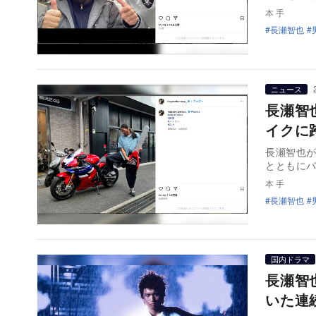
本 手
長瀬智也
ニュース
長瀬智也
イクに
長瀬智也が
とともに
本 手
長瀬智也
国内ドラマ
長瀬智
いた連