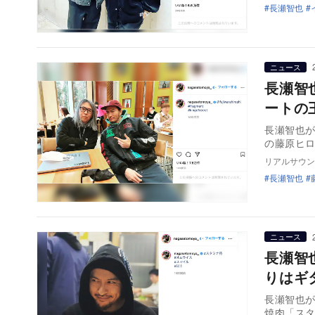
長瀬智也
ニュース
長瀬智
ートの
長瀬智也が
の藤原ヒ
リアルサウン
長瀬智也
ニュース
長瀬智
りはギ
長瀬智也が
焼肉「ス