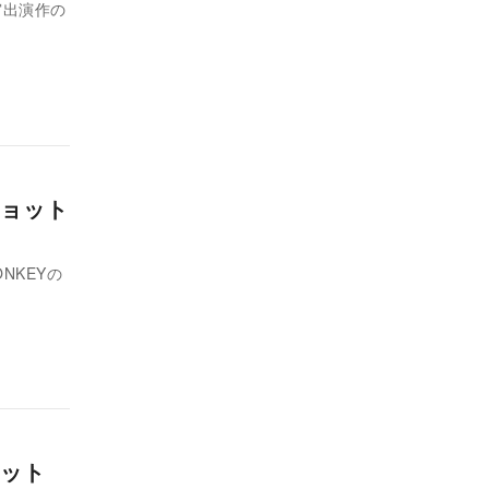
宮出演作の
ョット
ONKEYの
ョット