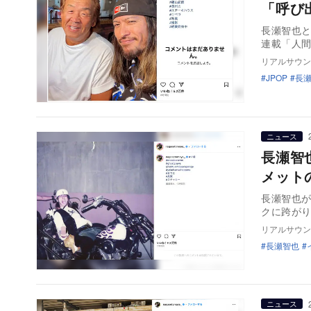
「呼び
長瀬智也と
連載「人
リアルサウン
JPOP
長
ニュース
長瀬智
メット
長瀬智也が
クに跨が
リアルサウン
長瀬智也
ニュース