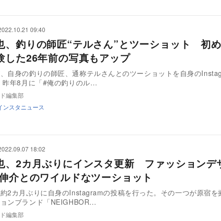
2022.10.21 09:40
也、釣りの師匠“テルさん”とツーショット 初
験した26年前の写真もアップ
、自身の釣りの師匠、通称テルさんとのツーショットを自身のInstag
昨年8月に「#俺の釣りのル…
ド編集部
インスタニュース
2022.09.07 18:02
也、2カ月ぶりにインスタ更新 ファッションデ
沢伸介とのワイルドなツーショット
約2カ月ぶりに自身のInstagramの投稿を行った。その一つが原宿
ョンブランド「NEIGHBOR…
ド編集部