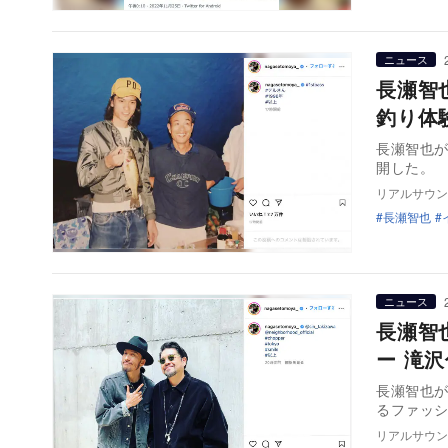
ニュース
長瀬智
釣り体
長瀬智也が
開した。 
リアルサウン
長瀬智也
ニュース
長瀬智
ー 滝
長瀬智也が
るファッシ
リアルサウン