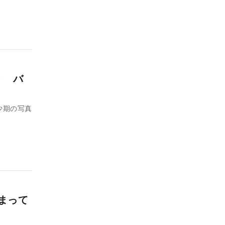
ト バ
幼少期の写真
まって