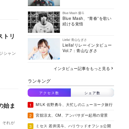
Blue Mash 優斗
Blue Mash、“青春”を歌い
続ける覚悟
ストリ
Liella! 青山なぎさ
Liella!リレーインタビュー
Vol.7：青山なぎさ
ージシャン
インタビュー記事をもっと見る
ランキング
アクセス数
シェア数
の始ま
M!LK 佐野勇斗、大忙しのニューヨーク旅行
宮舘涼太、CM、アンバサダー起用の背景
 それが
ミセス 若井滉斗、ハリウッドオフショ公開