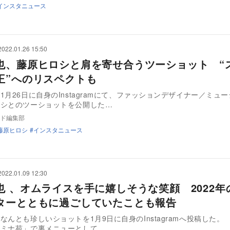
インスタニュース
2022.01.26 15:50
也、藤原ヒロシと肩を寄せ合うツーショット “
王”へのリスペクトも
1月26日に自身のInstagramにて、ファッションデザイナー／ミュ
ロシとのツーショットを公開した…
ド編集部
藤原ヒロシ
インスタニュース
2022.01.09 12:30
也 、オムライスを手に嬉しそうな笑顔 2022年
ターとともに過ごしていたことも報告
なんとも珍しいショットを1月9日に自身のInstagramへ投稿した。
タミナ苑」で裏メニューとして…