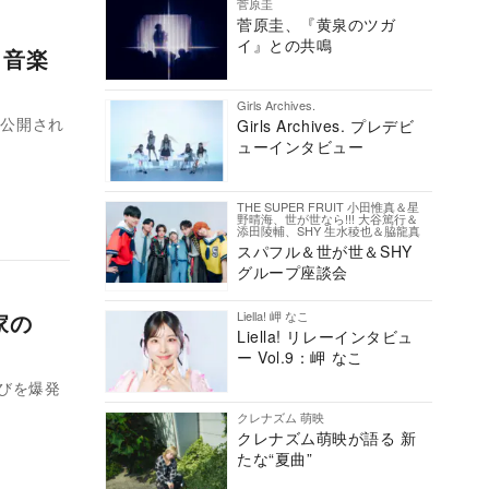
菅原圭
菅原圭、『黄泉のツガ
イ』との共鳴
 音楽
Girls Archives.
て公開され
Girls Archives. プレデビ
ューインタビュー
THE SUPER FRUIT 小田惟真＆星
野晴海、世が世なら!!! 大谷篤行＆
添田陵輔、SHY 生水稜也＆脇龍真
スパフル＆世が世＆SHY
グループ座談会
家の
Liella! 岬 なこ
Liella! リレーインタビュ
ー Vol.9：岬 なこ
喜びを爆発
クレナズム 萌映
クレナズム萌映が語る 新
たな“夏曲”