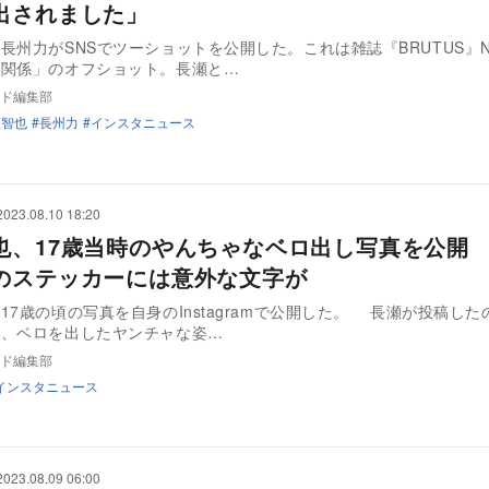
出されました」
長州力がSNSでツーショットを公開した。これは雑誌『BRUTUS』No
間関係」のオフショット。長瀬と…
ド編集部
瀬智也
長州力
インスタニュース
2023.08.10 18:20
也、17歳当時のやんちゃなベロ出し写真を公開
のステッカーには意外な文字が
17歳の頃の写真を自身のInstagramで公開した。 長瀬が投稿した
り、ベロを出したヤンチャな姿…
ド編集部
インスタニュース
2023.08.09 06:00