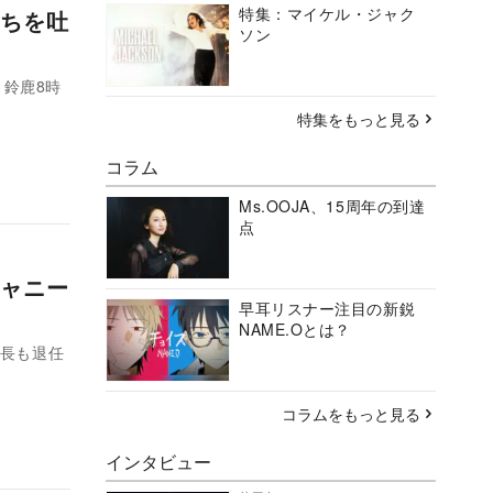
特集：マイケル・ジャク
ちを吐
ソン
 鈴鹿8時
特集をもっと見る
コラム
Ms.OOJA、15周年の到達
点
ャニー
早耳リスナー注目の新鋭
NAME.Oとは？
社長も退任
コラムをもっと見る
インタビュー