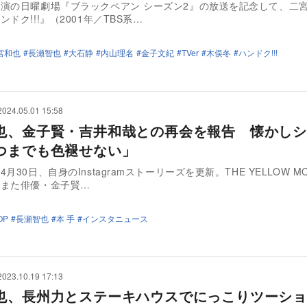
演の日曜劇場『ブラックペアン シーズン2』の放送を記念して、二
ドク!!!』（2001年／TBS系…
宮和也
長瀬智也
大石静
内山理名
金子文紀
TVer
木俣冬
ハンドク!!!
2024.05.01 15:58
也、金子賢・吉井和哉との再会を報告 懐かしシ
つまでも色褪せない」
月30日、自身のInstagramストーリーズを更新。THE YELLOW M
、また俳優・金子賢…
OP
長瀬智也
本 手
インスタニュース
2023.10.19 17:13
也、長州力とステーキハウスでにっこりツーシ