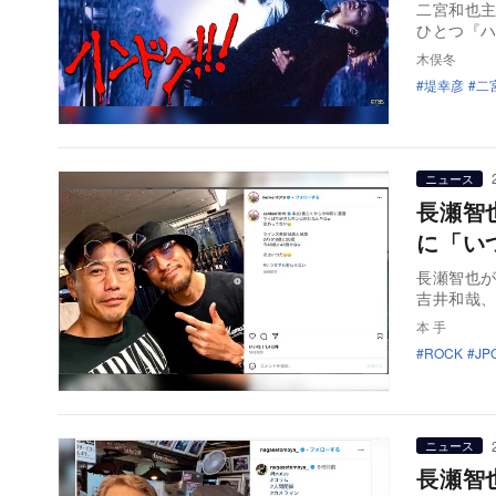
二宮和也主
ひとつ『ハン
木俣冬
堤幸彦
二
ニュース
長瀬智
に「い
長瀬智也が4
吉井和哉
本 手
ROCK
JP
ニュース
長瀬智