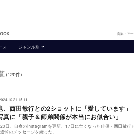
BOOK
音楽・アー
ース
ジャンル別
覧
(120件)
2024.10.21 15:11
也、西田敏行との2ショットに「愛しています」
写真に「親子＆師弟関係が本当にお似合い」
20日、自身のInstagramを更新。17日に亡くなった俳優・西田敏行
え追悼のメッセージを綴った。