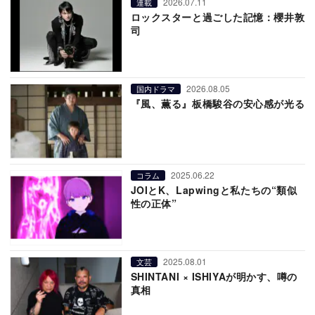
2026.07.11
連載
ロックスターと過ごした記憶：櫻井敦
司
2026.08.05
国内ドラマ
『風、薫る』板橋駿谷の安心感が光る
2025.06.22
コラム
JOIとK、Lapwingと私たちの“類似
性の正体”
2025.08.01
文芸
SHINTANI × ISHIYAが明かす、噂の
真相