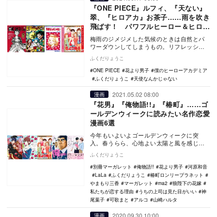
『ONE PIECE』ルフィ、『天ない』
翠、『ヒロアカ』お茶子……雨を吹き
飛ばす！ パワフルヒーロー＆ヒロイ
ン4選
梅雨のジメジメした気候のときは自然とパ
ワーダウンしてしまうもの。リフレッシュ
したくても、外に出辛い、太陽の光を浴び
ふくだりょうこ
ることもできな…
ONE PIECE
花より男子
僕のヒーローアカデミア
ふくだりょうこ
天使なんかじゃない
2021.05.02 08:00
漫画
『花男』『俺物語!!』『椿町』……ゴ
ールデンウィークに読みたい名作恋愛
漫画6選
今年もいよいよゴールデンウィークに突
入。春うらら、心地よい太陽と風を感じに
出かけたいところだが、去年以上のステイ
ふくだりょうこ
ホームが求められ…
別冊マーガレット
俺物語!!
花より男子
河原和音
LaLa
ふくだりょうこ
椿町ロンリープラネット
やまもり三香
マーガレット
ma2
狼陛下の花嫁
私たちが恋する理由
うちの上司は見た目がいい
神
尾葉子
可歌まと
アルコ
山崎ハルタ
2020.09.30 10:00
漫画