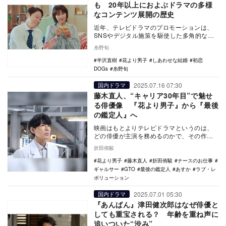
も 20年以上におよぶドラマの多様
なコンテンツ展開の歴史
近年、テレビドラマのプロモーションは、
SNSやデジタル施策を駆使した多角的な戦
略へと進化しつつある。InstagramやTikT…
糸野旬
半沢直樹
花より男子
しあわせな結婚
初恋
DOGs
糸野旬
2025.07.16 07:30
国内ドラマ
藤木直人、“キャリア30年目”で魅せ
る俳優像 『花より男子』から『最後
の鑑定人』へ
映画はもとよりテレビドラマというのは、
どの俳優が主演を務めるのかで、その作品
のおおよそのカラーが決まってくる。得意
折田侑駿
とする演技のタ…
花より男子
藤木直人
折田侑駿
ナースのお仕事
ギャルサー
GTO
最後の鑑定人
あすか
ラブ・レ
ボリューション
2025.07.01 05:30
国内ドラマ
『あんぱん』津田健次郎はなぜ俳優と
しても重宝される？ 年齢を重ね声に
追いついた“渋み”