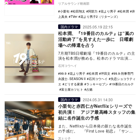
れた『花より男子2（リターンズ）』（TB…
リアルサウンド映画部
小栗旬
松田翔太
阿部力
花より男子
松本潤
井
上真央
TVer
花より男子2（リターンズ）
2025.05.19 22:15
国内ドラマ
松本潤、『19番目のカルテ』は“嵐の
活動終了”を見すえた一歩に 日曜劇
場への帰還を占う
7月期TBS日曜劇場『19番目のカルテ』の主
演を松本潤が務める。松本のドラマ出演
は、2023年のNHK大河ドラマ『どうする家
石河コウヘイ
康』…
99.9
花より男子
松本潤
坪田文
99.9-刑事専門
弁護士- SEASON II
石河コウヘイ
失恋ショコラティ
エ
どうする家康
ラッキーセブン
19番目のカルテ
富士屋カツヒト
占拠
2024.05.31 14:30
国内ドラマ
小栗旬と赤西仁がNetflixシリーズで
初共演！ アジア最高峰スタッフの集
結に名作誕生の予感
また、Netflixから日本発の新たな名作誕生
の予感だ。 『First Love 初恋』『サンク
チュアリ -聖域-』などの優…
苫とり子