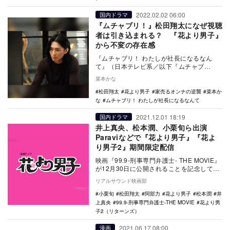
2022.02.02 06:00
国内ドラマ
『ムチャブリ！』松田翔太になぜ視聴
者は引き込まれる？ 『花より男子』
から不変の存在感
『ムチャブリ！ わたしが社長になるなん
て』（日本テレビ系／以下『ムチャブ
リ！』）の松田翔太が、ズルい。彼が演じ
菜本かな
ている浅海寛人は、…
松田翔太
花より男子
家売るオンナの逆襲
菜本か
な
ムチャブリ！ わたしが社長になるなんて
2021.12.01 18:19
国内ドラマ
井上真央、松本潤、小栗旬ら出演
Paraviなどで『花より男子』『花よ
り男子2』期間限定配信
映画『99.9-刑事専門弁護士- THE MOVIE』
が12月30日に公開されることを記念して、
12月1日16時よりParavi…
リアルサウンド映画部
小栗旬
松田翔太
阿部力
花より男子
松本潤
井
上真央
99.9-刑事専門弁護士-THE MOVIE
花より男
子2（リターンズ）
2021.06.17 08:00
漫画