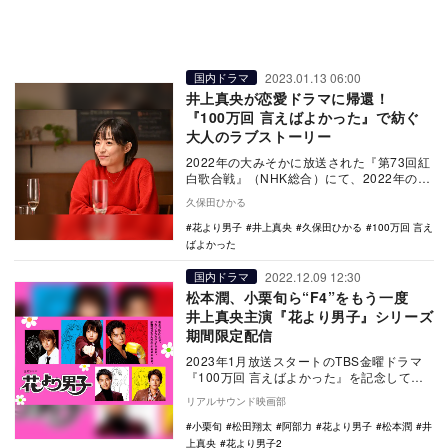
2023.01.13 06:00
国内ドラマ
井上真央が恋愛ドラマに帰還！
『100万回 言えばよかった』で紡ぐ
大人のラブストーリー
2022年の大みそかに放送された『第73回紅
白歌合戦』（NHK総合）にて、2022年の
NHK大河ドラマ『鎌倉殿の13人』で主演
久保田ひかる
を…
花より男子
井上真央
久保田ひかる
100万回 言え
ばよかった
2022.12.09 12:30
国内ドラマ
松本潤、小栗旬ら“F4”をもう一度
井上真央主演『花より男子』シリーズ
期間限定配信
2023年1月放送スタートのTBS金曜ドラマ
『100万回 言えばよかった』を記念して、
12月9日22時54分よりParaviとT…
リアルサウンド映画部
小栗旬
松田翔太
阿部力
花より男子
松本潤
井
上真央
花より男子2