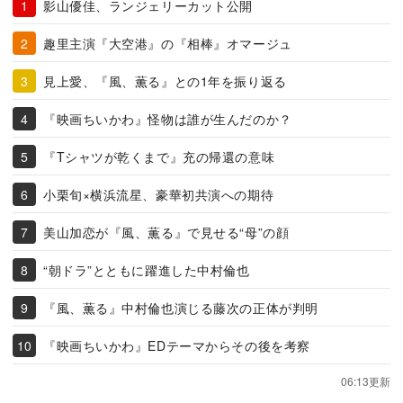
影山優佳、ランジェリーカット公開
趣里主演『大空港』の『相棒』オマージュ
見上愛、『風、薫る』との1年を振り返る
『映画ちいかわ』怪物は誰が生んだのか？
『Tシャツが乾くまで』充の帰還の意味
小栗旬×横浜流星、豪華初共演への期待
美山加恋が『風、薫る』で見せる“母”の顔
“朝ドラ”とともに躍進した中村倫也
『風、薫る』中村倫也演じる藤次の正体が判明
『映画ちいかわ』EDテーマからその後を考察
06:13更新