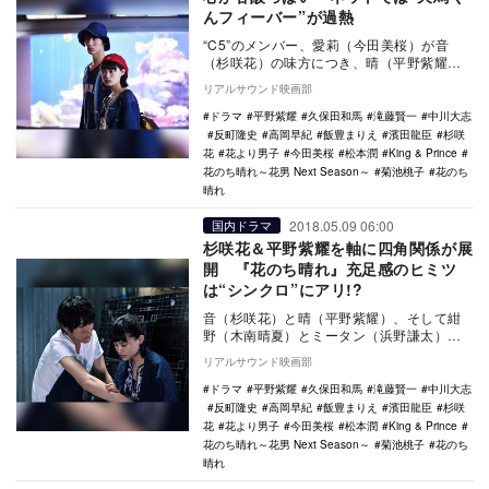
んフィーバー”が過熱
“C5”のメンバー、愛莉（今田美桜）が音
（杉咲花）の味方につき、晴（平野紫耀）
と天馬（中川大志）がライバル争いを繰り
リアルサウンド映画部
広げる三角関…
ドラマ
平野紫耀
久保田和馬
滝藤賢一
中川大志
反町隆史
高岡早紀
飯豊まりえ
濱田龍臣
杉咲
花
花より男子
今田美桜
松本潤
King & Prince
花のち晴れ～花男 Next Season～
菊池桃子
花のち
晴れ
2018.05.09 06:00
国内ドラマ
杉咲花＆平野紫耀を軸に四角関係が展
開 『花のち晴れ』充足感のヒミツ
は“シンクロ”にアリ!?
音（杉咲花）と晴（平野紫耀）、そして紺
野（木南晴夏）とミータン（浜野謙太）の4
人でグループデート中、もんじゃ焼き屋に
リアルサウンド映画部
愛莉（今田美…
ドラマ
平野紫耀
久保田和馬
滝藤賢一
中川大志
反町隆史
高岡早紀
飯豊まりえ
濱田龍臣
杉咲
花
花より男子
今田美桜
松本潤
King & Prince
花のち晴れ～花男 Next Season～
菊池桃子
花のち
晴れ