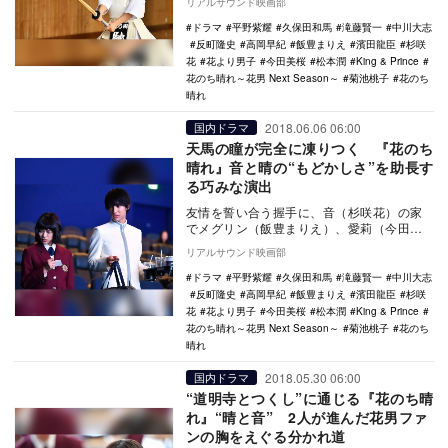
リアルサウンド映画部
をかけられる事…
ドラマ
平野紫耀
久保田和馬
滝藤賢一
中川大志
反町隆史
高岡早紀
飯豊まりえ
濱田龍臣
杉咲
花
花より男子
今田美桜
松本潤
King & Prince
花のち晴れ～花男 Next Season～
菊池桃子
花のち
晴れ
2018.06.06 06:00
国内ドラマ
天馬の瞳が完全に凍りつく 『花のち
晴れ』音と晴の“もどかしさ”を助長す
る巧みな演出
友情を誓い合う握手に、音（杉咲花）の家
でメグリン（飯豊まりえ）、愛莉（今田美
桜）、紺野（木南晴夏）の4人で行う女子会
リアルサウンド映画部
に、“C5”…
ドラマ
平野紫耀
久保田和馬
滝藤賢一
中川大志
反町隆史
高岡早紀
飯豊まりえ
濱田龍臣
杉咲
花
花より男子
今田美桜
松本潤
King & Prince
花のち晴れ～花男 Next Season～
菊池桃子
花のち
晴れ
2018.05.30 06:00
国内ドラマ
“道明寺とつくし”に通じる『花のち晴
れ』“晴と音” 2人が進んだ花男ファ
ンの胸をえぐる分かれ道