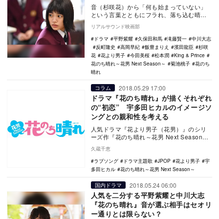
音（杉咲花）から「何も始まっていない」
という言葉とともにフラれ、落ち込む晴
（平野紫耀）に、小林（志賀廣太郎）が気
リアルサウンド映画部
を利かせて再生す…
ドラマ
平野紫耀
久保田和馬
滝藤賢一
中川大志
反町隆史
高岡早紀
飯豊まりえ
濱田龍臣
杉咲
花
花より男子
今田美桜
松本潤
King & Prince
花のち晴れ～花男 Next Season～
菊池桃子
花のち
晴れ
2018.05.29 17:00
コラム
ドラマ『花のち晴れ』が描くそれぞれ
の“初恋” 宇多田ヒカルのイメージソ
ングとの親和性を考える
人気ドラマ『花より男子（花男）』のシリ
ーズ作『花のち晴れ～花男 Next Season～
（花晴れ）』（TBS系）が物語の中盤に
久蔵千恵
差…
ラブソング
ドラマ主題歌
JPOP
花より男子
宇
多田ヒカル
花のち晴れ～花男 Next Season～
2018.05.24 06:00
国内ドラマ
人気を二分する平野紫耀と中川大志
『花のち晴れ』音が選ぶ相手はセオリ
ー通りとは限らない？