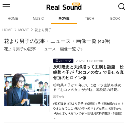
HOME
MUSIC
MOVIE
TECH
BOOK
HOME
MOVIE
花より男子
花より男子の記事・ニュース・画像一覧
(43件)
花より男子の記事・ニュース・画像一覧です
2026.01.08 05:30
国内ドラマ
反町隆史と夫婦揃って主演も話題 松
嶋菜々子が『おコメの女』で見せる真
骨頂のヒロイン像
松嶋菜々子が10年ぶりに連ドラ主演を務め
る『おコメの女』が始動。国税局の精鋭を
演じ、佐野勇斗との再共演も注目だ。夫・
菜本かな
反町隆史と銀…
反町隆史
花より男子
松嶋菜々子
家政婦のミタ
やまとなでしこ
砂の塔〜知りすぎた隣人
菜本かな
あんぱん
おコメの女－国税局資料調査課・雑国室
－