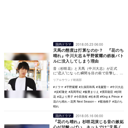
2018.05.23 06:00
国内ドラマ
天馬の態度は打算なのか？ 『花のち
晴れ』中川大志＆平野紫耀の鉄板バト
ルに没入してしまう理由
音（杉咲花）と天馬（中川大志）が正式
に“恋人”になった瞬間を目の前で目撃し、完
全に意気消沈してしまう晴（平野紫耀）。
リアルサウンド映画部
そんな中、英…
ドラマ
平野紫耀
久保田和馬
滝藤賢一
中川大志
反町隆史
高岡早紀
飯豊まりえ
濱田龍臣
杉咲
花
花より男子
今田美桜
松本潤
King & Prince
花のち晴れ～花男 Next Season～
菊池桃子
花のち
晴れ
2018.05.16 06:00
国内ドラマ
『花のち晴れ』杉咲花演じる音の嫉妬
心が甘酸っぱい ネットでは“天馬く