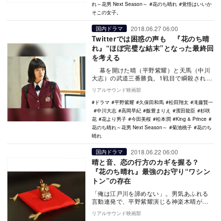
れ～花男 Next Season～
花のち晴れ
覚悟はいいか
そこの女子。
2018.06.27 06:00
国内ドラマ
Twitterでは困惑の声も 『花のち晴
れ』“ほぼ完璧な結末”となった最終回
を考える
幕を開けた晴（平野紫耀）と天馬（中川
大志）の武道三番勝負。1戦目で瞬殺された
晴は右手を負傷するのだが、それでも持ち
リアルサウンド映画部
前の負けん…
ドラマ
平野紫耀
久保田和馬
松田翔太
滝藤賢一
中川大志
高岡早紀
飯豊まりえ
濱田龍臣
杉咲
花
花より男子
今田美桜
松本潤
King & Prince
花のち晴れ～花男 Next Season～
菊池桃子
花のち
晴れ
2018.06.22 06:00
国内ドラマ
晴と音、恋の行方のカギを握る？
『花のち晴れ』最強のお守り“ワシン
トン”の存在
「俺は江戸川を諦めない」。男気あふれる
言動連発で、平野紫耀演じる神楽木晴が世
の女性陣を完全に陥落させた『花のち晴れ
リアルサウンド映画部
～花男 Nex…