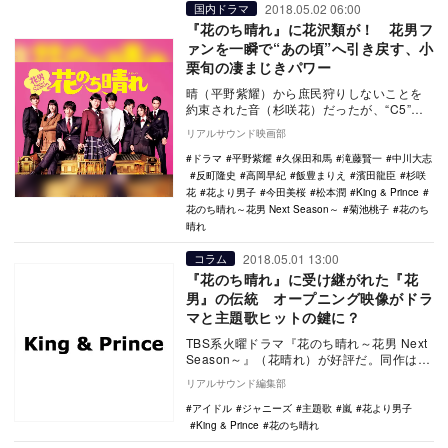
2018.05.02 06:00
国内ドラマ
『花のち晴れ』に花沢類が！ 花男フ
ァンを一瞬で“あの頃”へ引き戻す、小
栗旬の凄まじきパワー
晴（平野紫耀）から庶民狩りしないことを
約束された音（杉咲花）だったが、“C5”の
メンバーで晴に想いを寄せる愛莉（今田美
リアルサウンド映画部
桜）の策略…
ドラマ
平野紫耀
久保田和馬
滝藤賢一
中川大志
反町隆史
高岡早紀
飯豊まりえ
濱田龍臣
杉咲
花
花より男子
今田美桜
松本潤
King & Prince
花のち晴れ～花男 Next Season～
菊池桃子
花のち
晴れ
2018.05.01 13:00
コラム
『花のち晴れ』に受け継がれた『花
男』の伝統 オープニング映像がドラ
マと主題歌ヒットの鍵に？
TBS系火曜ドラマ『花のち晴れ～花男 Next
Season～』（花晴れ）が好評だ。同作は
2005年放送『花より男子』、2007…
リアルサウンド編集部
アイドル
ジャニーズ
主題歌
嵐
花より男子
King & Prince
花のち晴れ