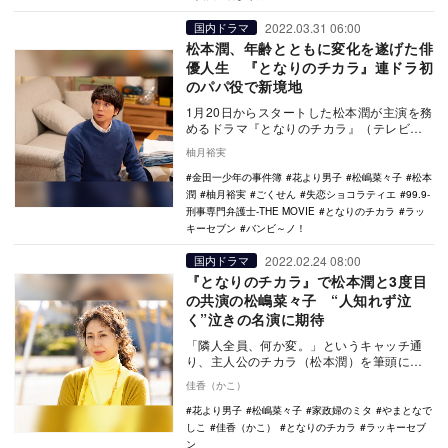
2022.03.31 06:00
国内ドラマ
松本潤、年齢とともに変化を遂げた俳
優人生 『となりのチカラ』連ドラ初
のパパ役で新境地
1月20日からスタートした松本潤が主演を務
めるドラマ『となりのチカラ』（テレビ朝
日系）が3月31日にいよいよ最終回を迎え
柚月裕実
る。 …
金田一少年の事件簿
花より男子
松嶋菜々子
松本
潤
柚月裕実
ごくせん
失恋ショコラティエ
99.9-
刑事専門弁護士-THE MOVIE
となりのチカラ
ラッ
キーセブン
バンビ～ノ！
2022.02.24 08:00
国内ドラマ
『となりのチカラ』で松本潤と3度目
の共演の松嶋菜々子 “人知れず泣
く”泣きの名演に期待
「隣人全員、何か変。」というキャッチ通
り、主人公のチカラ（松本潤）を筆頭にど
こか風変わりで、悩みや秘密を抱えた隣人
佳香（かこ）
たちが次々登場…
花より男子
松嶋菜々子
家政婦のミタ
やまとなで
しこ
佳香（かこ）
となりのチカラ
ラッキーセブ
ン