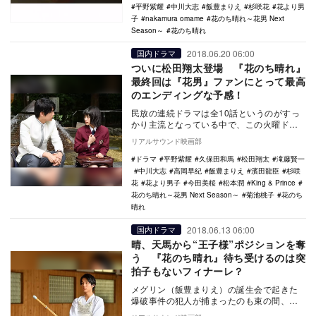
平野紫耀
中川大志
飯豊まりえ
杉咲花
花より男
子
nakamura omame
花のち晴れ～花男 Next
Season～
花のち晴れ
2018.06.20 06:00
国内ドラマ
ついに松田翔太登場 『花のち晴れ』
最終回は『花男』ファンにとって最高
のエンディングな予感！
民放の連続ドラマは全10話というのがすっ
かり主流となっている中で、この火曜ドラ
マ『花のち晴れ～花男 Next Season～』
リアルサウンド映画部
（…
ドラマ
平野紫耀
久保田和馬
松田翔太
滝藤賢一
中川大志
高岡早紀
飯豊まりえ
濱田龍臣
杉咲
花
花より男子
今田美桜
松本潤
King & Prince
花のち晴れ～花男 Next Season～
菊池桃子
花のち
晴れ
2018.06.13 06:00
国内ドラマ
晴、天馬から“王子様”ポジションを奪
う 『花のち晴れ』待ち受けるのは突
拍子もないフィナーレ？
メグリン（飯豊まりえ）の誕生会で起きた
爆破事件の犯人が捕まったのも束の間、音
（杉咲花）が夜道で何者かに催涙スプレー