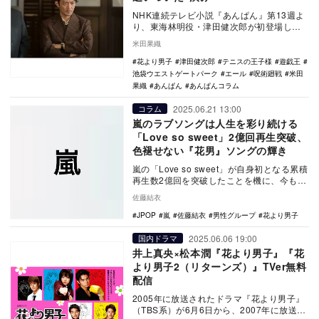
NHK連続テレビ小説『あんぱん』第13週よ
り、東海林明役・津田健次郎が初登場し
「イケボすぎる」と話題になっているが、
米田果織
それは当然。…
花より男子
津田健次郎
テニスの王子様
遊戯王
池袋ウエストゲートパーク
エール
呪術廻戦
米田
果織
あんぱん
あんぱんコラム
2025.06.21 13:00
コラム
嵐のラブソングは人生を彩り続ける
「Love so sweet」2億回再生突破、
色褪せない『花男』ソングの輝き
嵐の「Love so sweet」が自身初となる累積
再生数2億回を突破したことを機に、今も高
い人気を誇る『花より男子』楽曲につい…
佐藤結衣
JPOP
嵐
佐藤結衣
男性グループ
花より男子
2025.06.06 19:00
国内ドラマ
井上真央×松本潤『花より男子』『花
より男子2（リターンズ）』TVer無料
配信
2005年に放送されたドラマ『花より男子』
（TBS系）が6月6日から、2007年に放送さ