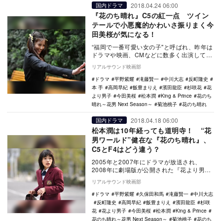
2018.04.24 06:00
国内ドラマ
『花のち晴れ』C5の紅一点 ツイン
テールで小悪魔的かわいさ振りまく今
田美桜が気になる！
“福岡で一番可愛い女の子"と呼ばれ、昨年は
ドラマや映画、CMなどに数多く出演してき
た人気急上昇中の女優・今田美桜。そんな
リアルサウンド映画部
彼女が、…
ドラマ
平野紫耀
滝藤賢一
中川大志
反町隆史
本 手
高岡早紀
飯豊まりえ
濱田龍臣
杉咲花
花
より男子
今田美桜
松本潤
King & Prince
花のち
晴れ～花男 Next Season～
菊池桃子
花のち晴れ
2018.04.18 06:00
国内ドラマ
松本潤は10年経っても道明寺！ “花
男ワールド”健在な『花のち晴れ』、
C5とF4はどう違う？
2005年と2007年にドラマが放送され、
2008年に劇場版が公開された『花より男
子』。それから10年の月日が流れ、新たに
リアルサウンド映画部
はじま…
ドラマ
平野紫耀
久保田和馬
滝藤賢一
中川大志
反町隆史
高岡早紀
飯豊まりえ
濱田龍臣
杉咲
花
花より男子
今田美桜
松本潤
King & Prince
花のち晴れ～花男 Next Season～
菊池桃子
花のち