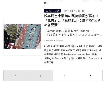
晴れ
2018.04.17 06:00
国内ドラマ
松本潤と小栗旬の英徳学園が蘇る！
『花男』と『花晴れ』に通ずる“とき
めき要素”
『花のち晴れ～花男 Next Season～』
（TBS系）が4月17日からいよいよスタート
する。舞台は『花より男子』の“F4”卒…
nakamura omame
小栗旬
平野紫耀
松田翔太
中川大志
阿部力
飯
豊まりえ
濱田龍臣
杉咲花
花より男子
鈴木仁
今田美桜
松本潤
nakamura omame
井上真央
King & Prince
花のち晴れ～花男 Next Season～
中田圭祐
1
(current)
2