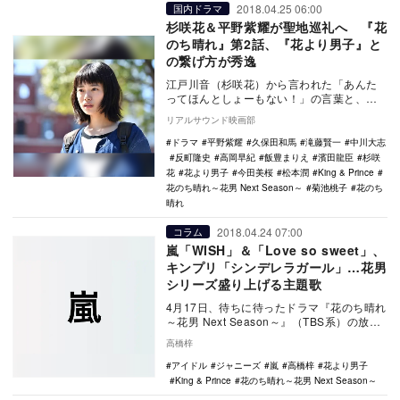
2018.04.25 06:00
国内ドラマ
杉咲花＆平野紫耀が聖地巡礼へ 『花
のち晴れ』第2話、『花より男子』と
の繋げ方が秀逸
江戸川音（杉咲花）から言われた「あんた
ってほんとしょーもない！」の言葉と、子
供の頃に憧れの道明寺からかけられた言葉
リアルサウンド映画部
を重ね、徐々に…
ドラマ
平野紫耀
久保田和馬
滝藤賢一
中川大志
反町隆史
高岡早紀
飯豊まりえ
濱田龍臣
杉咲
花
花より男子
今田美桜
松本潤
King & Prince
花のち晴れ～花男 Next Season～
菊池桃子
花のち
晴れ
2018.04.24 07:00
コラム
嵐「WISH」＆「Love so sweet」、
キンプリ「シンデレラガール」…花男
シリーズ盛り上げる主題歌
4月17日、待ちに待ったドラマ『花のち晴れ
～花男 Next Season～』（TBS系）の放送
がスタートした。『花より男子』シリ…
高橋梓
アイドル
ジャニーズ
嵐
高橋梓
花より男子
King & Prince
花のち晴れ～花男 Next Season～