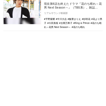
現在第6話を終えたドラマ『花のち晴れ～花
男 Next Season～』（TBS系）。雑誌
『ViVi』（講談社）の名物企画「ViV…
リアルサウンド映画部
平野紫耀
中川大志
飯豊まりえ
杉咲花
花より男
子
今田美桜
古閑万希子
King & Prince
花のち晴
れ～花男 Next Season～
花のち晴れ