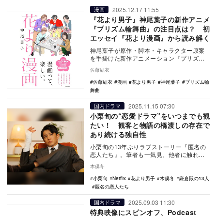
2025.12.17 11:55
漫画
『花より男子』神尾葉子の新作アニメ
『プリズム輪舞曲』の注目点は？ 初
エッセイ『花より漫画』から読み解く
神尾葉子が原作・脚本・キャラクター原案
を手掛けた新作アニメーション『プリズム
輪舞曲』が、2026年1月15日よりNetflix
佐藤結衣
に…
佐藤結衣
漫画
花より男子
神尾葉子
プリズム輪
舞曲
2025.11.15 07:30
国内ドラマ
小栗旬の“恋愛ドラマ”をいつまでも観
たい！ 観客と物語の橋渡しの存在で
あり続ける独自性
小栗旬の13年ぶりラブストーリー『匿名の
恋人たち』。筆者も一気見。他者に触れら
れない御曹司役が、彼の「距離感」の魅力
木俣冬
に合う。難解…
小栗旬
Netflix
花より男子
木俣冬
鎌倉殿の13人
匿名の恋人たち
2025.09.03 11:30
国内ドラマ
特典映像にスピンオフ、Podcast