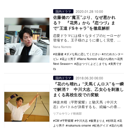
2020.01.28 10:00
国内ドラマ
佐藤健の“魔王”ぶり、なぜ惹かれ
る？ 『花男』から『恋つづ』ま
で“王道ドSキャラ”を徹底解析
恋愛ドラマには様々なタイプのヒーローが
登場する。王子様のように優しく完璧、自
分勝手で利己主義だがいざという時に守っ
Nana Numoto
てくれる、子犬…
佐藤健
ダメな私に恋してください
のだめカンター
ビレ
花より男子
Nana Numoto
花のち晴れ〜花男
Next Season〜
恋はつづくよどこまでも
美男です
ね
2018.06.30 06:00
国内ドラマ
『花のち晴れ』“天馬くんロス”を一瞬
で解消？ 中川大志、乙女心を刺激し
まくる高校生役での変貌
神楽木晴（平野紫耀）と馳天馬（中川大
志）のバトルが決着するも、続編への香り
漂うエンディングで幕を閉じた『花のち晴
リアルサウンド映画部
れ〜花男 Nex…
CM
平野紫耀
中川大志
飯豊まりえ
杉咲花
花
より男子
nakamura omame
虹色デイズ
花のち晴