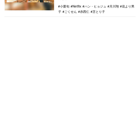
小栗旬
Netflix
ハン・ヒョジュ
月川翔
花より男
子
ごくせん
赤西仁
苫とり子