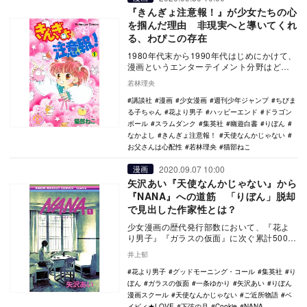
『きんぎょ注意報！』が少女たちの心
を掴んだ理由 非現実へと導いてくれ
る、わぴこの存在
1980年代末から1990年代はじめにかけて、
漫画というエンターテイメント分野はどん
どんと大きなものになっていった。「週刊
若林理央
少年ジ…
講談社
漫画
少女漫画
週刊少年ジャンプ
ちびま
る子ちゃん
花より男子
ハッピーエンド
ドラゴン
ボール
スラムダンク
集英社
幽遊白書
りぼん
なかよし
きんぎょ注意報！
天使なんかじゃない
お父さんは心配性
若林理央
猫部ねこ
2020.09.07 10:00
漫画
矢沢あい『天使なんかじゃない』から
『NANA』への道筋 「りぼん」脱却
で見出した作家性とは？
少女漫画の歴代発行部数において、『花よ
り男子』『ガラスの仮面』に次ぐ累計5000
万部（2019年時点）を誇る大ヒット作
井上郁
『NANA…
花より男子
グッドモーニング・コール
集英社
り
ぼん
ガラスの仮面
一条ゆかり
矢沢あい
りぼん
漫画スクール
天使なんかじゃない
ご近所物語
ベ
イビィ★LOVE
下弦の月
Cookie
NANA