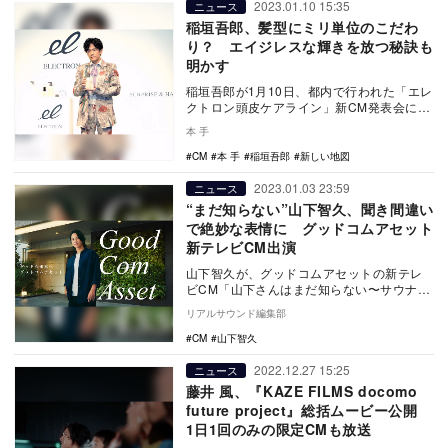
2023.01.10 15:35
ニュース
稲垣吾郎、髪型にミリ単位のこだわ
り？ エイジレスな輝きを放つ秘訣も
明かす
稲垣吾郎が1月10日、都内で行われた「エレ
クトロン頭皮ケアライン」新CM発表会に出
席し、髪へのこだわりを語った。 GMコ…
本 手
CM
本 手
稲垣吾郎
新しい地図
2023.01.03 23:59
ニュース
“まだ知らない”山下智久、聞き間違い
で絶妙な表情に グッドコムアセット
新テレビCM出演
山下智久が、グッドコムアセットの新テレ
ビCM「山下さんはまだ知らない〜サウナ
篇」「山下さんはまだ知らない〜カフェ
リアルサウンド編集部
篇」に出演。20…
CM
山下智久
2022.12.27 15:25
ニュース
藤井 風、『KAZE FILMS docomo
future project』総括ムービー公開
1日1回のみの限定CMも放送