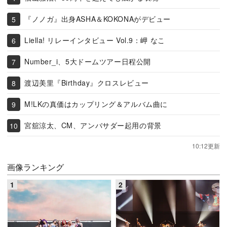
『ノノガ』出身ASHA＆KOKONAがデビュー
Liella! リレーインタビュー Vol.9：岬 なこ
Number_i、5大ドームツアー日程公開
渡辺美里『Birthday』クロスレビュー
M!LKの真価はカップリング＆アルバム曲に
宮舘涼太、CM、アンバサダー起用の背景
10:12更新
画像ランキング