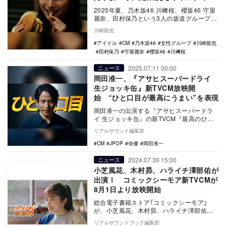
グ戦略
2025年夏、乃木坂46 川﨑桜、櫻坂46 守屋
麗奈、田村保乃という3人の坂道グループの
メンバーが、相次いで全国規模の大型CM
川崎龍也
に…
アイドル
CM
乃木坂46
女性グループ
川崎龍也
田村保乃
守屋麗奈
櫻坂46
川﨑桜
2025.07.11 00:00
ニュース
岡田准一、『アサヒスーパードライ
生ジョッキ缶』新TVCM放映開
始 “ひと口目が最高にうまい”を表現
岡田准一の出演する『アサヒスーパードラ
イ 生ジョッキ缶』の新TVCM『最高のひと
口目』篇が、本日7月10日より放映となっ
リアルサウンド編集部
た。 …
CM
JPOP
俳優
岡田准一
2024.07.30 15:00
ニュース
小芝風花、木村昴、ハライチ澤部佑が
出演！ コミックシーモア新TVCMが
8月1日より放映開始
総合電子書籍ストア｢コミックシーモア｣
が、小芝風花、木村昴、ハライチ澤部佑が
出演する新TVCM「３人のマンガ好き マン
リアルサウンドブック編集部