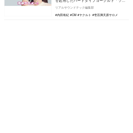
を起用したハードタイプヨーグルト「ソフ
ール」シリーズの新CM「おヨーグルト篇」
リアルサウンドテック編集部
を、1月23…
内田有紀
CM
ヤクルト
壱百満天原サロメ