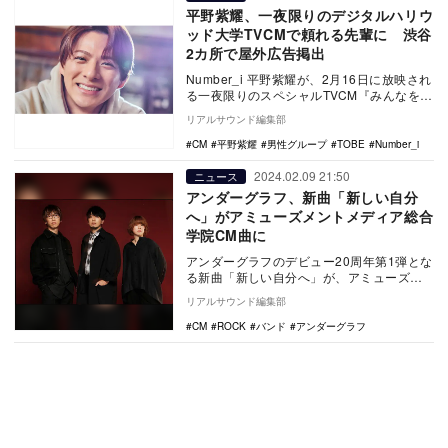
平野紫耀、一夜限りのデジタルハリウ
ッド大学TVCMで頼れる先輩に 渋谷
2カ所で屋外広告掲出
Number_i 平野紫耀が、2月16日に放映され
る一夜限りのスペシャルTVCM『みんなを生
きるな。自分を生きよう。2024』篇…
リアルサウンド編集部
CM
平野紫耀
男性グループ
TOBE
Number_i
2024.02.09 21:50
ニュース
アンダーグラフ、新曲「新しい自分
へ」がアミューズメントメディア総合
学院CM曲に
アンダーグラフのデビュー20周年第1弾とな
る新曲「新しい自分へ」が、アミューズメ
ントメディア総合学院のCMソングに決定。
リアルサウンド編集部
2月21…
CM
ROCK
バンド
アンダーグラフ