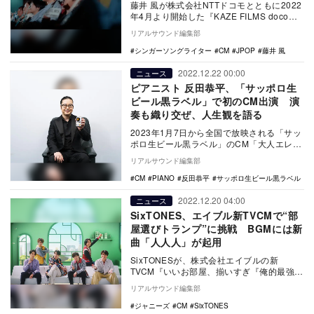
藤井 風が株式会社NTTドコモとともに2022
年4月より開始した『KAZE FILMS docomo
future projec…
リアルサウンド編集部
シンガーソングライター
CM
JPOP
藤井 風
2022.12.22 00:00
ニュース
ピアニスト 反田恭平、「サッポロ生
ビール黒ラベル」で初のCM出演 演
奏も織り交ぜ、人生観を語る
2023年1月7日から全国で放映される「サッ
ポロ生ビール黒ラベル」のCM「大人エレベ
ーター」シリーズ第41弾に世界的ピアニス
リアルサウンド編集部
ト・…
CM
PIANO
反田恭平
サッポロ生ビール黒ラベル
2022.12.20 04:00
ニュース
SixTONES、エイブル新TVCMで“部
屋選びトランプ”に挑戦 BGMには新
曲「人人人」が起用
SixTONESが、株式会社エイブルの新
TVCM『いいお部屋、揃いすぎ『俺的最強』
篇』（15秒）『いいお部屋、揃いすぎ『君
リアルサウンド編集部
に決め…
ジャニーズ
CM
SixTONES