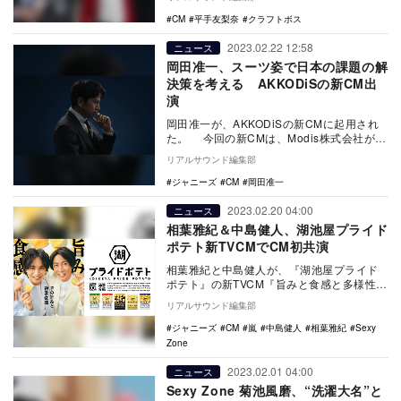
オンエアさ…
CM
平手友梨奈
クラフトボス
2023.02.22 12:58
ニュース
岡田准一、スーツ姿で日本の課題の解
決策を考える AKKODiSの新CM出
演
岡田准一が、AKKODiSの新CMに起用され
た。 今回の新CMは、Modis株式会社が社
名を「AKKODiS（アコーディス）…
リアルサウンド編集部
ジャニーズ
CM
岡田准一
2023.02.20 04:00
ニュース
相葉雅紀＆中島健人、湖池屋プライド
ポテト新TVCMでCM初共演
相葉雅紀と中島健人が、『湖池屋プライド
ポテト』の新TVCM『旨みと食感と多様性』
篇（15秒）に出演。本日2月20日から全国
リアルサウンド編集部
（一部…
ジャニーズ
CM
嵐
中島健人
相葉雅紀
Sexy
Zone
2023.02.01 04:00
ニュース
Sexy Zone 菊池風磨、“洗濯大名”と