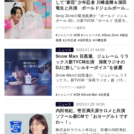
して“家臣”少年忍者 川﨑皇輝＆深田
竜生と共演 ボールドジェルボール
4D新TVCM
Sexy Zoneの菊池風磨が『ボールド ジェル
ボール 4D』の新TVCM『ボールド 洗濯大名
シワ防止篇』に出演し、2月2日よ…
リアルサウンド編集部
ジャニーズ
CM
ジャニーズJr.
Sexy Zone
菊池
風磨
少年忍者
深田竜生
川﨑皇輝
2023.01.31 04:00
ニュース
Snow Man 目黒蓮、ジュレーム リラ
ックス新TVCM出演 深夜ラジオの
DJに扮し“シルキーボイス”を披露
Snow Manの目黒蓮が、『ジュレーム リラ
ックス』新TVCM『深夜ラジオ』篇（15
秒）に出演。2月2日より全国で放映開始さ
リアルサウンド編集部
れ…
ジャニーズ
CM
Snow Man
目黒蓮
2023.01.25 18:30
ニュース
内田有紀、壱百満天原サロメと共演
ソフール新CMで「おヨーグルトです
わ～！」
株式会社ヤクルト本社は、俳優の内田有紀