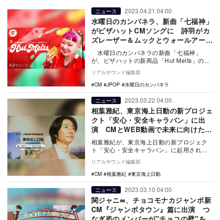
2023.04.21 04:00
ニュース
水曜日のカンパネラ、新曲「七福神」
がピザハットCMソングに 詩羽がカ
ズレーザー＆ムックとウォールアート
を描く
水曜日のカンパネラの新曲「七福神」
が、ピザハットの新商品「Hut Melts」の
CMソングに決定。また、二代目主演／歌唱
リアルサウンド編集部
担…
CM
JPOP
水曜日のカンパネラ
2023.03.22 04:00
ニュース
相葉雅紀、東京海上日動の新プロジェ
クト「安心・安全キャラバン」に出
演 CMとWEB動画で未来に向けた取
り組みを紹介
相葉雅紀が、東京海上日動の新プロジェク
ト「安心・安全キャラバン」に起用され
た。新CM・WEB動画に出演し、2023年3月
リアルサウンド編集部
22日か…
CM
相葉雅紀
東京海上日動
2023.03.10 04:00
ニュース
関ジャニ∞、チョコモナカジャンボ新
CM『ジャンボタウン』篇に出演 つ
なぎ姿のメンバーが"チョコの壁"を建