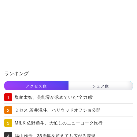
ランキング
アクセス数
シェア数
塩﨑太智、芸能界が求めていた“全力感”
ミセス 若井滉斗、ハリウッドオフショ公開
M!LK 佐野勇斗、大忙しのニューヨーク旅行
福山雅治、35周年を超えても広がる表現