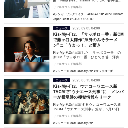
出演するかどや…
リアルサウンド編集部
シンガーソングライター
CM
JPOP
The Orchard
Japan
leift
KOTARO SAITO
2023.09.05 04:00
ニュース
Kis-My-Ft2、「サッポロ一番」新CM
で藤ヶ谷太輔作“渾身のみそラーメ
ン”に「うまっ！」と驚き
Kis-My-Ft2が出演した「サッポロ一番」の
新CM「サッポロ一番 ひとてま荘 渾身の
みそ」篇が9月7日より、「サッポロ一番
リアルサウンド編集部
…
ジャニーズ
CM
Kis-My-Ft2
サッポロ一番
2023.05.15 04:00
ニュース
Kis-My-Ft2、ウナコーワエース新
TVCMで“ウナエース刑事”に メンバ
ーが横尾渉の極秘情報をリーク
Kis-My-Ft2が出演するウナコーワエース新
TVCM『ウナエース刑事』篇が、5月16日よ
り全国で放送開始される。 C…
リアルサウンド編集部
ジャニーズ
CM
Kis-My-Ft2