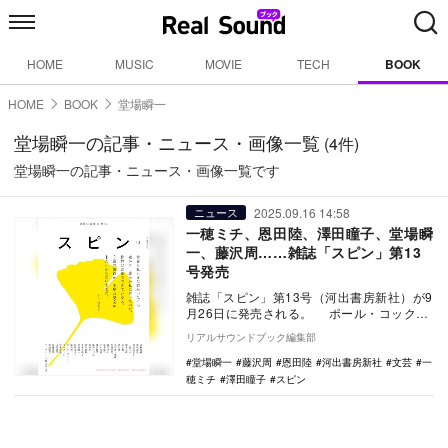
HOME
MUSIC
MOVIE
TECH
BOOK
HOME
BOOK
堂場瞬一
堂場瞬一の記事・ニュース・画像一覧
(4件)
堂場瞬一の記事・ニュース・画像一覧です
2025.09.16 14:58
ニュース
一穂ミチ、恩田陸、澤田瞳子、堂場瞬
一、藤沢周……雑誌「スピン」第13
号発売
雑誌「スピン」第13号（河出書房新社）が9
月26日に発売される。 ポール・コックス
の絵と共に「表紙」を飾るのは、作家の…
リアルサウンドブック編集部
堂場瞬一
藤沢周
恩田陸
河出書房新社
文芸
一
穂ミチ
澤田瞳子
スピン