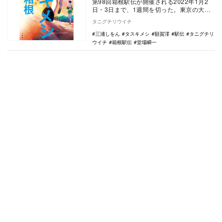
第98回箱根駅伝が開催される2022年1月2
日・3日まで、1週間を切った。東京の大手
町から箱根へと往き、大手町へと戻ってく
タニグチリウイチ
る21…
三浦しをん
タスキメシ
額賀澪
駅伝
タニグチリ
ウイチ
箱根駅伝
堂場瞬一