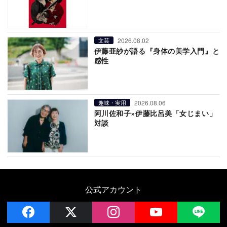
2026.08.02
文芸
伊藤亜紗が語る『身体の美学入門』と
感性
2026.08.06
趣味・実用
阿川佐和子×伊藤比呂美「女じまい」
対談
公式アカウント
facebook
x
instagram
YouTube
LIN