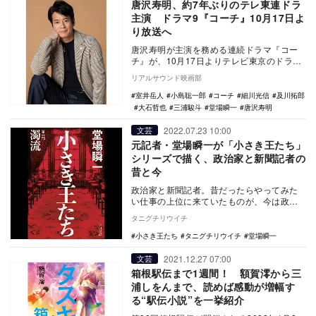
唐沢寿明、約7年ぶりのテレ東連ドラ
主演 ドラマ9『コーチ』10月17日よ
り放送へ
唐沢寿明が主演を務める連続ドラマ『コー
チ』が、10月17日よりテレビ東京のドラマ
9枠で放送されることが決定した。 本作
リアルサウンド映画部
は、元…
室井岳人
小島聡一郎
コーチ
細川光信
及川拓郎
大石哲也
三浦駿斗
堂場瞬一
唐沢寿明
2022.07.23 10:00
文芸
元記者・堂場瞬一が「小さき王たち」
シリーズで描く、政治家と新聞記者の
昔と今
政治家と新聞記者。昔だったらやってみた
い仕事の上位に来ていたものが、今は政治
家はなるのも続けるのも普通の人では大変
タニグチリウイチ
そうといった印…
小さき王たち
タニグチリウイチ
堂場瞬一
2021.12.27 07:00
文芸
箱根駅伝まで1週間！ 額賀澪から三
浦しをんまで、読めば感動が増幅す
る“駅伝小説”を一挙紹介