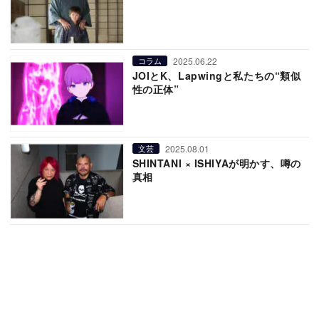
2025.06.22
コラム
JOIとK、Lapwingと私たちの“類似
性の正体”
2025.08.01
文芸
SHINTANI × ISHIYAが明かす、噂の
真相