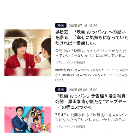
2025.07.16 19:29
映画
城桧吏、『映画 おっパン』への思い
を語る 「幸せに気持ちになっていた
だければ一番嬉しい」
公開中の『映画 おっさんのパンツがなんだ
っていいじゃないか！』に出演している城
桧吏のインタビューコメントが公開され
リアルサウンド映画部
た。 世間…
城桧吏
おっさんのパンツがなんだっていいじゃない
か！
映画 おっさんのパンツがなんだっていいじゃな
いか！
2025.05.06 15:00
映画
『映画 おっパン』予告編＆場面写真
公開 原田泰造が新たな“アップデー
ト”の壁にぶつかる
7月4日に公開される『映画 おっさんのパン
ツがなんだっていいじゃないか！』の予告
編と場面写真が公開された。 世間の古い
リアルサウンド映画部
常識や…