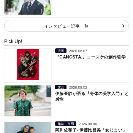
インタビュー記事一覧
Pick Up!
2026.08.07
漫画
『GANGSTA.』コースケの創作哲学
2026.08.02
文芸
伊藤亜紗が語る『身体の美学入門』と
感性
2026.08.06
趣味・実用
阿川佐和子×伊藤比呂美「女じまい」