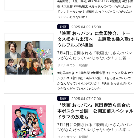
富田靖子
原田泰造
FANTASTICS
城桧吏
松下由
樹
大原梓
中島颯太
おっさんのパンツがなんだっ
ていいじゃないか！
映画 おっさんのパンツがなんだ
っていいじゃないか！
2025.04.22 15:00
映画
『映画 おっパン』に曽田陵介、トー
タス松本ら出演へ 主題歌＆挿入歌は
ウルフルズが担当
7月4日に公開される『映画 おっさんのパン
ツがなんだっていいじゃないか！』に曽田
陵介、トータス松本、池田朱那、山崎紘
リアルサウンド映画部
菜、鳥居みゆ…
鳥居みゆき
山崎紘菜
池田朱那
トータス松本
ウ
ルフルズ
曽田陵介
赤ペン瀧川
おっさんのパンツ
がなんだっていいじゃないか！
映画 おっさんのパン
ツがなんだっていいじゃないか！
2025.04.07 07:00
映画
『映画 おっパン』原田泰造ら集合の
本ポスター公開 公開直前スペシャル
ドラマの放送も
7月4日に公開される『映画 おっさんのパン
ツがなんだっていいじゃないか！』の本ポ
スターが公開され、あわせてスペシャルド
リアルサウンド映画部