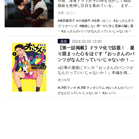
今期、深夜ドラマがその枠を活かして独自
路線を発揮し注目を集めている。 まずは
過激な内容とキャスティングが相まって話
佳香（かこ）
題騒然の『…
篠田麻里子
小池徹平
佳香（かこ）
おっさんずラ
ブ-リターンズ-
離婚しない男―サレ夫と悪嫁の騙し愛
―
おっさんのパンツがなんだっていいじゃないか！
2024.02.03 12:00
漫画
【第一話掲載】ドラマ化で話題！ 凝
り固まった心をほぐす『おっさんのパ
ンツがなんだっていいじゃないか！』
の奥深い魅力
※記事の最後にマンガ『おっさんのパンツが
なんだっていいじゃないか！』本編を掲載
しています。 誰もがありのままで、自分
橋川良寛
に正直に…
LINEマンガ
LINEマンガコラム
おっさんのパンツ
がなんだっていいじゃないか！
おっパン