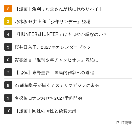
【漫画】角刈りお父さんが娘に代わりバイト
乃木坂46井上和『少年サンデー』登場
『HUNTER×HUNTER』はもはや小説なのか？
桜井日奈子、2027年カレンダーブック
賀喜遥香『週刊少年チャンピオン』表紙に
【追悼】東野圭吾、国民的作家への道程
27歳編集長が描くミステリマガジンの未来
名探偵コナンおせち2027予約開始
【漫画】同姓の同性と偽装夫婦
17:17更新