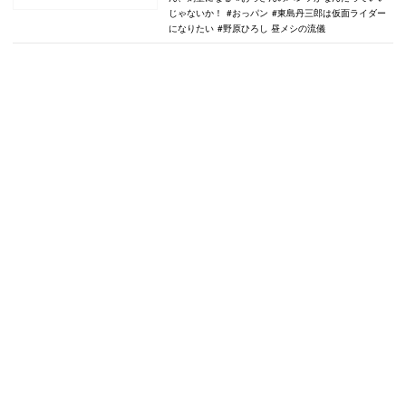
じゃないか！
おっパン
東島丹三郎は仮面ライダー
になりたい
野原ひろし 昼メシの流儀