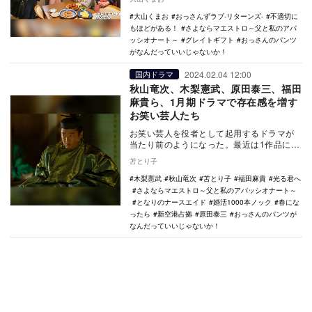
医者でも刑事で…
大山くまお
おっさんずラブ-リターンズ-
不適切に
もほどがある！
さよならマエストロ～父と私のアパ
ッシオナート～
グレイトギフト
おっさんのパンツ
がなんだっていいじゃないか！
2024.02.04 12:00
国内ドラマ
秋山竜次、木梨憲武、原田泰三、福田
麻貴ら、1月期ドラマで存在感を増す
お笑い芸人たち
お笑い芸人を役者として起用するドラマが
当たり前のようになった。最近は1作品に1
人は芸人が出演しているといっても過言で
苫とり子
はなく、特に…
木梨憲武
秋山竜次
苫とり子
福田麻貴
光る君へ
さよならマエストロ～父と私のアパッシオナート～
となりのナースエイド
婚活1000本ノック
春にな
ったら
新空港占拠
原田泰三
おっさんのパンツが
なんだっていいじゃないか！