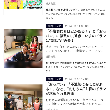
っさんのパンツがなんだっていいじゃない
橋川良寛
か！』…
LINEマンガ
LINEマンガインタビュー
おっさんの
パンツがなんだっていいじゃないか！
おっパン
練
馬ジム
2024.03.01 08:00
国内ドラマ
『不適切にもほどがある！』と『おっ
パン』に複数の共通点 いまのドラマ
は“対話”が必要？
放送中の『おっさんのパンツがなんだって
いいじゃないか！』（東海テレビ・フジテ
レビ系）と『不適切にもほどがある！』
折田侑駿
（TBS系）には…
阿部サダヲ
原田泰造
折田侑駿
不適切にもほどが
ある！
おっさんのパンツがなんだっていいじゃない
か！
2024.02.10 12:00
国内ドラマ
『おっパン』『不適切にもほどがあ
る！』など、“おじさん”主役のドラマ
が求められる理由
おじさんが躍動している。今クールのドラ
マの話だ。いつもは脇役が多いおじさんた
ちが、主役だったり準主役だったりする。
大山くまお