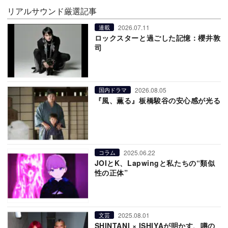
リアルサウンド厳選記事
2026.07.11
連載
ロックスターと過ごした記憶：櫻井敦
司
2026.08.05
国内ドラマ
『風、薫る』板橋駿谷の安心感が光る
2025.06.22
コラム
JOIとK、Lapwingと私たちの“類似
性の正体”
2025.08.01
文芸
SHINTANI × ISHIYAが明かす、噂の