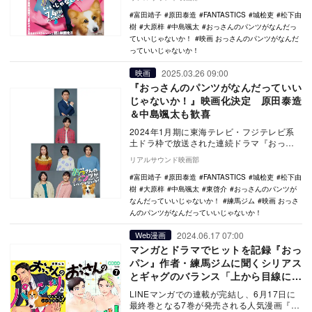
ラマの放送…
富田靖子
原田泰造
FANTASTICS
城桧吏
松下由
樹
大原梓
中島颯太
おっさんのパンツがなんだっ
ていいじゃないか！
映画 おっさんのパンツがなんだ
っていいじゃないか！
2025.03.26 09:00
映画
『おっさんのパンツがなんだっていい
じゃないか！』映画化決定 原田泰造
＆中島颯太も歓喜
2024年1月期に東海テレビ・フジテレビ系
土ドラ枠で放送された連続ドラマ『おっさ
んのパンツがなんだっていいじゃない
リアルサウンド映画部
か！』の映画化…
富田靖子
原田泰造
FANTASTICS
城桧吏
松下由
樹
大原梓
中島颯太
東啓介
おっさんのパンツが
なんだっていいじゃないか！
練馬ジム
映画 おっさ
んのパンツがなんだっていいじゃないか！
2024.06.17 07:00
Web漫画
マンガとドラマでヒットを記録『おっ
パン』作者・練馬ジムに聞くシリアス
とギャグのバランス「上から目線には
したくなかった」
LINEマンガでの連載が完結し、6月17日に
最終巻となる7巻が発売される人気漫画『お