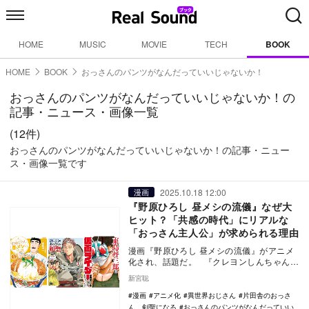
HOME
MUSIC
MOVIE
TECH
BOOK
HOME
BOOK
おっさんのパンツがなんだっていいじゃないか！
おっさんのパンツがなんだっていいじゃないか！の
記事・ニュース・画像一覧
(12件)
おっさんのパンツがなんだっていいじゃないか！の記事・ニュー
ス・画像一覧です
2025.10.18 12:00
漫画
『野原ひろし 昼メシの流儀』なぜ大
ヒット？「共感の時代」にリアルな
「おっさん主人公」が求められる理由
漫画『野原ひろし 昼メシの流儀』がアニメ
化され、話題だ。 『クレヨンしんちゃん』
の父親・野原ひろしが、サラリーマンとし
新宮聡
ての…
漫画
アニメ化
異世界おじさん
片田舎のおっさ
ん、剣聖になる
おっさんのパンツがなんだっていい