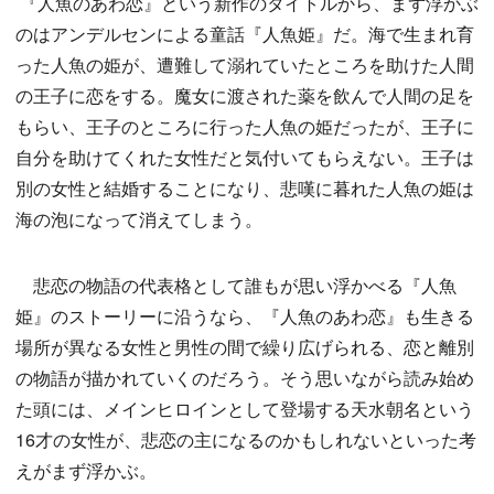
『人魚のあわ恋』という新作のタイトルから、まず浮かぶ
のはアンデルセンによる童話『人魚姫』だ。海で生まれ育
った人魚の姫が、遭難して溺れていたところを助けた人間
の王子に恋をする。魔女に渡された薬を飲んで人間の足を
もらい、王子のところに行った人魚の姫だったが、王子に
自分を助けてくれた女性だと気付いてもらえない。王子は
別の女性と結婚することになり、悲嘆に暮れた人魚の姫は
海の泡になって消えてしまう。
悲恋の物語の代表格として誰もが思い浮かべる『人魚
姫』のストーリーに沿うなら、『人魚のあわ恋』も生きる
場所が異なる女性と男性の間で繰り広げられる、恋と離別
の物語が描かれていくのだろう。そう思いながら読み始め
た頭には、メインヒロインとして登場する天水朝名という
16才の女性が、悲恋の主になるのかもしれないといった考
えがまず浮かぶ。