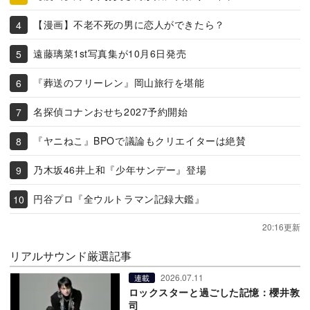
【漫画】不老不死の男に恋人ができたら？
遠藤璃菜1st写真集が10月6日発売
『葬送のフリーレン』岡山旅行を堪能
名探偵コナンおせち2027予約開始
『ヤニねこ』BPOで議論もクリエイターは絶賛
乃木坂46井上和『少年サンデー』登場
円谷プロ『全ウルトラマン記録大鑑』
20:16更新
リアルサウンド厳選記事
2026.07.11
連載
ロックスターと過ごした記憶：櫻井敦
司