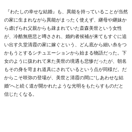
『わたしの幸せな結婚』も、異能を持っていることが当然
の家に生まれながら異能がまったく使えず、継母や継妹か
ら虐げられ父親からも疎まれていた斎森美世という女性
が、冷酷無慈悲と噂さされ、婚約者候補が来てもすぐに追
い出す久堂清霞の家に嫁ぐという、どん底から細い糸をつ
かもうとするシチュエーションから始まる物語だった。下
女のように扱われて来た美世の境遇も悲惨だったが、朝名
もその身を苛まれ道具にされているという点が同様だ。だ
からこそ咲弥の登場が、美世と清霞の間に“しあわせな結
婚”へと続く道が開かれたような光明をもたらすものだと
信じたくなる。