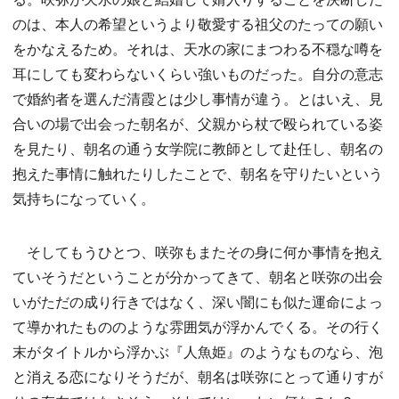
のは、本人の希望というより敬愛する祖父のたっての願い
をかなえるため。それは、天水の家にまつわる不穏な噂を
耳にしても変わらないくらい強いものだった。自分の意志
で婚約者を選んだ清霞とは少し事情が違う。とはいえ、見
合いの場で出会った朝名が、父親から杖で殴られている姿
を見たり、朝名の通う女学院に教師として赴任し、朝名の
抱えた事情に触れたりしたことで、朝名を守りたいという
気持ちになっていく。
そしてもうひとつ、咲弥もまたその身に何か事情を抱え
ていそうだということが分かってきて、朝名と咲弥の出会
いがただの成り行きではなく、深い闇にも似た運命によっ
て導かれたもののような雰囲気が浮かんでくる。その行く
末がタイトルから浮かぶ『人魚姫』のようなものなら、泡
と消える恋になりそうだが、朝名は咲弥にとって通りすが