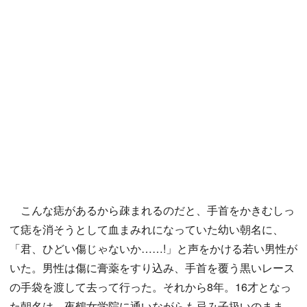
こんな痣があるから疎まれるのだと、手首をかきむしっ
て痣を消そうとして血まみれになっていた幼い朝名に、
「君、ひどい傷じゃないか……!」と声をかける若い男性が
いた。男性は傷に膏薬をすり込み、手首を覆う黒いレース
の手袋を渡して去って行った。それから8年。16才となっ
た朝名は、夜鶴女学院に通いながらも忌み子扱いのまま