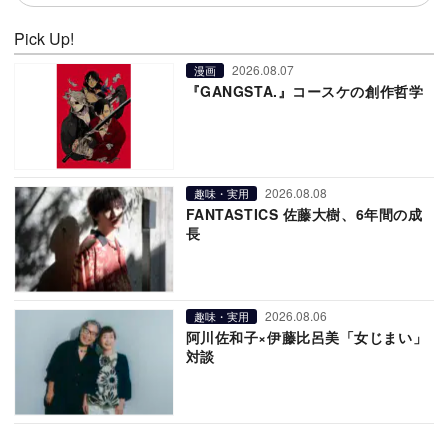
Pick Up!
2026.08.07
漫画
『GANGSTA.』コースケの創作哲学
2026.08.08
趣味・実用
FANTASTICS 佐藤大樹、6年間の成
長
2026.08.06
趣味・実用
阿川佐和子×伊藤比呂美「女じまい」
対談