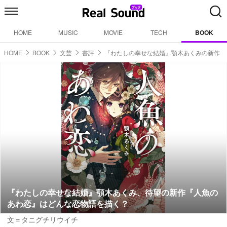
HOME
MUSIC
MOVIE
TECH
BOOK
HOME
BOOK
文芸
書評
『わたしの幸せな結婚』顎木あくみの新作
『わたしの幸せな結婚』顎木あくみ、待望の新作『人魚の
あわ恋』はどんな恋物語を描く？
文＝タニグチリウイチ