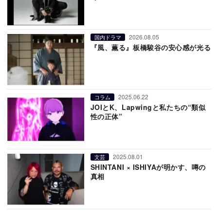
2026.08.05
国内ドラマ
『風、薫る』板橋駿谷の安心感が光る
2025.06.22
コラム
JOIとK、Lapwingと私たちの“類似
性の正体”
2025.08.01
文芸
SHINTANI × ISHIYAが明かす、噂の
真相