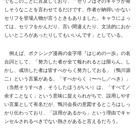
でもこのことに言及しており、「セリフはそのキャラが発
しそうなことを言わせてるだけです。作者が納得いかない
セリフを登場人物が言うときもありました。キャラによっ
ては、セリフをかんだり、言い間違えたり、文法的におか
しいところがあったりしてもいいんです」としている。
例えば、ボクシング漫画の金字塔『はじめの一歩』の名
台詞として、「努力した者が全て報われるとは限らん。し
かし、成功した者は皆すべからく努力しておる」（鴨川源
二）という言葉がある。「すべからく（〜べし／べき）」
（当然そうすべき、そうしたほうがいい）は、「すべて／
余すことなく」という意味に捉えられがちで、誤用しやす
い言葉として有名だが、鴨川会長の意図するところはしっ
かり伝わっており、「誤用があるから」という理由でキャ
ンセルされるべきでない熱さがあると言えるだろう。