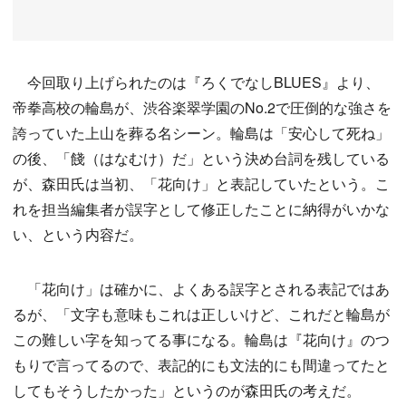
今回取り上げられたのは『ろくでなしBLUES』より、
帝拳高校の輪島が、渋谷楽翠学園のNo.2で圧倒的な強さを
誇っていた上山を葬る名シーン。輪島は「安心して死ね」
の後、「餞（はなむけ）だ」という決め台詞を残している
が、森田氏は当初、「花向け」と表記していたという。こ
れを担当編集者が誤字として修正したことに納得がいかな
い、という内容だ。
「花向け」は確かに、よくある誤字とされる表記ではあ
るが、「文字も意味もこれは正しいけど、これだと輪島が
この難しい字を知ってる事になる。輪島は『花向け』のつ
もりで言ってるので、表記的にも文法的にも間違ってたと
してもそうしたかった」というのが森田氏の考えだ。