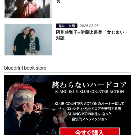
長
2026.08.06
趣味・実用
阿川佐和子×伊藤比呂美「女じまい」
対談
blueprint book store