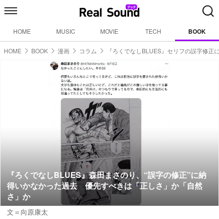
HOME
MUSIC
MOVIE
TECH
BOOK
HOME
BOOK
漫画
コラム
『ろくでなしBLUES』セリフの誤字修正
『ろくでなしBLUES』森田まさのり、“誤字の修正”に納
得いかなかった過去 優先すべきは「正しさ」か「自然
さ」か
文＝向原康太