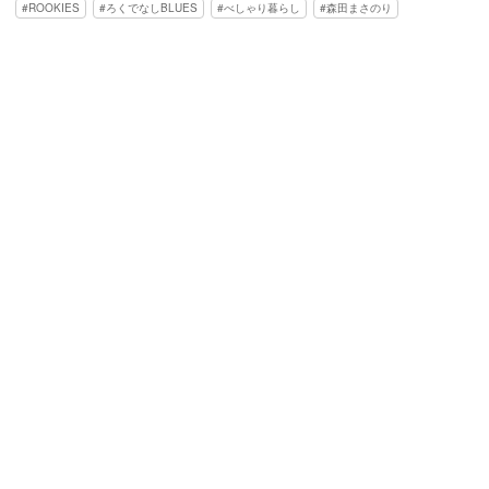
ROOKIES
ろくでなしBLUES
べしゃり暮らし
森田まさのり