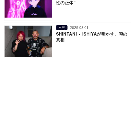
性の正体”
2025.08.01
文芸
SHINTANI × ISHIYAが明かす、噂の
真相