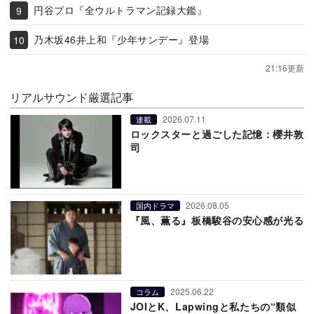
円谷プロ『全ウルトラマン記録大鑑』
乃木坂46井上和『少年サンデー』登場
21:16更新
リアルサウンド厳選記事
2026.07.11
連載
ロックスターと過ごした記憶：櫻井敦
司
2026.08.05
国内ドラマ
『風、薫る』板橋駿谷の安心感が光る
2025.06.22
コラム
JOIとK、Lapwingと私たちの“類似