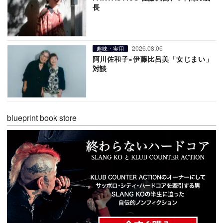
長
2026.08.06
趣味・実用
阿川佐和子×伊藤比呂美「女じまい」
対談
blueprint book store