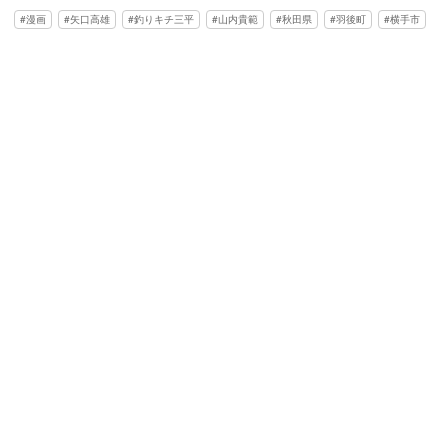
漫画
矢口高雄
釣りキチ三平
山内貴範
秋田県
羽後町
横手市