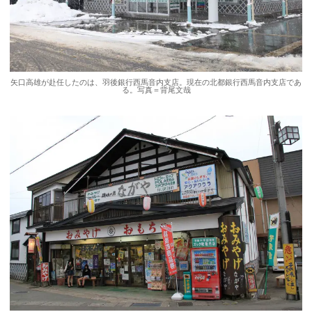
矢口高雄が赴任したのは、羽後銀行西馬音内支店。現在の北都銀行西馬音内支店であ
る。写真＝背尾文哉