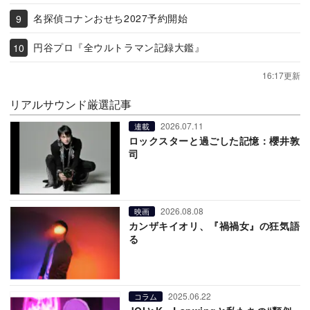
名探偵コナンおせち2027予約開始
円谷プロ『全ウルトラマン記録大鑑』
16:17更新
リアルサウンド厳選記事
2026.07.11
連載
ロックスターと過ごした記憶：櫻井敦
司
2026.08.08
映画
カンザキイオリ、『禍禍女』の狂気語
る
2025.06.22
コラム