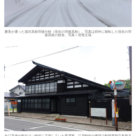
勝美が通った湯沢高校羽後分校（現在の羽後高校）。写真は郊外に移転した現在の羽
後高校の校舎。写真＝背尾文哉
矢口高雄が銀行マン時代に下宿していた黒澤家。江戸時代の建築で秋田県指定有形文