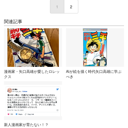
1
(current)
2
関連記事
漫画家・矢口高雄が愛したロレッ
AIが絵を描く時代矢口高雄に学ぶ
クス
べき
新人漫画家が育たない！？