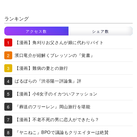
ランキング
アクセス数
シェア数
【漫画】角刈りお父さんが娘に代わりバイト
濱口竜介が紐解くブレッソンの『覚書』
【漫画】難病の妻との旅行
ばるぼらの『渋谷陽一評論集』評
【漫画】小6女子のイカついファッション
『葬送のフリーレン』岡山旅行を堪能
【漫画】不老不死の男に恋人ができたら？
『ヤニねこ』BPOで議論もクリエイターは絶賛