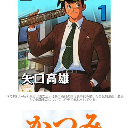
『9で割れ!!―昭和銀行田園支店』は矢口高雄の銀行員時代を描いた自伝的漫画。勝美
との結婚生活についても作中で触れられている。