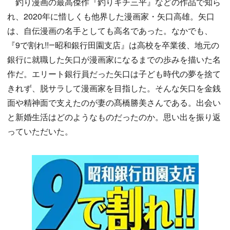
釣り漫画の最高傑作『釣りキチ三平』などの作品で知ら
れ、2020年に惜しくも他界した漫画家・矢口高雄。矢口
は、自伝漫画の名手としても高名であった。なかでも、
『9で割れ!!―昭和銀行田園支店』は高校を卒業後、地元の
銀行に就職した矢口が漫画家になるまでの歩みを描いた名
作だ。エリート銀行員だった矢口は子ども時代の夢を捨て
きれず、脱サラして漫画家を目指した。そんな矢口を金銭
面や精神面で支えたのが妻の髙橋勝美さんである。出会い
と新婚生活はどのようなものだったのか。思い出を振り返
っていただいた。