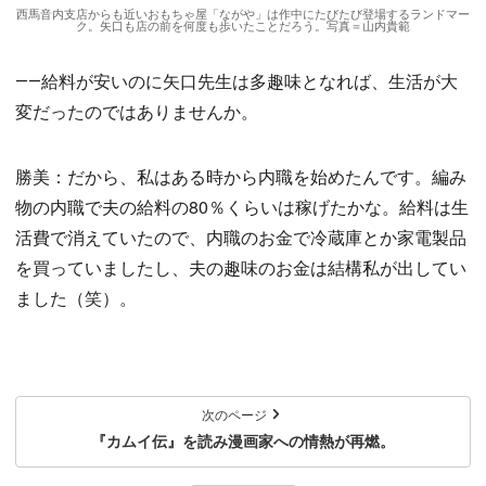
西馬音内支店からも近いおもちゃ屋「ながや」は作中にたびたび登場するランドマー
ク。矢口も店の前を何度も歩いたことだろう。写真＝山内貴範
――給料が安いのに矢口先生は多趣味となれば、生活が大
変だったのではありませんか。
勝美：だから、私はある時から内職を始めたんです。編み
物の内職で夫の給料の80％くらいは稼げたかな。給料は生
活費で消えていたので、内職のお金で冷蔵庫とか家電製品
を買っていましたし、夫の趣味のお金は結構私が出してい
ました（笑）。
次のページ
『カムイ伝』を読み漫画家への情熱が再燃。