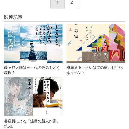
1
(current)
2
関連記事
藤ヶ谷太輔は三十代の色気をどう
彩瀬まる『さいはての家』刊行記
表現？
念イベント
書店員による「注目の新人作家」
第5回