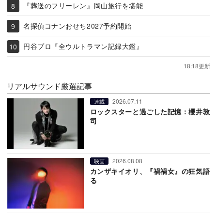
『葬送のフリーレン』岡山旅行を堪能
名探偵コナンおせち2027予約開始
円谷プロ『全ウルトラマン記録大鑑』
18:18更新
リアルサウンド厳選記事
2026.07.11
連載
ロックスターと過ごした記憶：櫻井敦
司
2026.08.08
映画
カンザキイオリ、『禍禍女』の狂気語
る