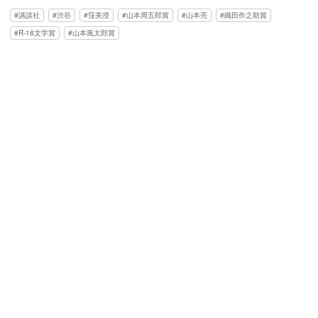
講談社
渋谷
窪美澄
山本周五郎賞
山本亮
織田作之助賞
R‐18文学賞
山本風太郎賞