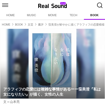
HOME
MUSIC
MOVIE
TECH
BOOK
HOME
BOOK
文芸
書評
窪美澄が鮮やかに描くアラフィフの恋愛模様
アラフィフの恋愛には複雑な事情があるーー窪美澄『私は
女になりたい』が描く、女性の人生
文＝山本亮