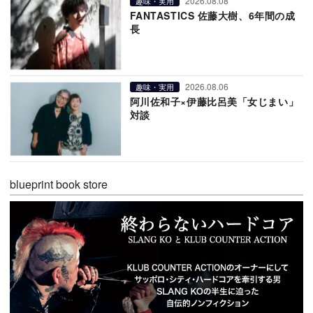
2026.08.08
趣味・実用
FANTASTICS 佐藤大樹、6年間の成
長
2026.08.06
趣味・実用
阿川佐和子×伊藤比呂美「女じまい」
対談
blueprint book store