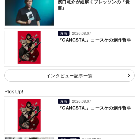
濱口竜介が紐解くブレッソンの『覚
書』
2026.08.07
漫画
『GANGSTA.』コースケの創作哲学
インタビュー記事一覧
Pick Up!
2026.08.07
漫画
『GANGSTA.』コースケの創作哲学