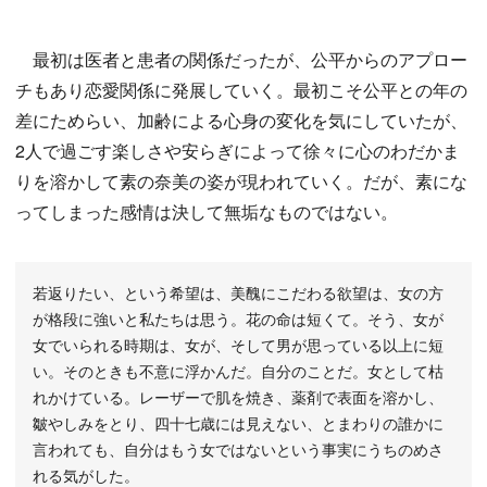
最初は医者と患者の関係だったが、公平からのアプロー
チもあり恋愛関係に発展していく。最初こそ公平との年の
差にためらい、加齢による心身の変化を気にしていたが、
2人で過ごす楽しさや安らぎによって徐々に心のわだかま
りを溶かして素の奈美の姿が現われていく。だが、素にな
ってしまった感情は決して無垢なものではない。
若返りたい、という希望は、美醜にこだわる欲望は、女の方
が格段に強いと私たちは思う。花の命は短くて。そう、女が
女でいられる時期は、女が、そして男が思っている以上に短
い。そのときも不意に浮かんだ。自分のことだ。女として枯
れかけている。レーザーで肌を焼き、薬剤で表面を溶かし、
皺やしみをとり、四十七歳には見えない、とまわりの誰かに
言われても、自分はもう女ではないという事実にうちのめさ
れる気がした。