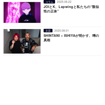
2025.06.22
コラム
JOIとK、Lapwingと私たちの“類似
性の正体”
2025.08.01
文芸
SHINTANI × ISHIYAが明かす、噂の
真相