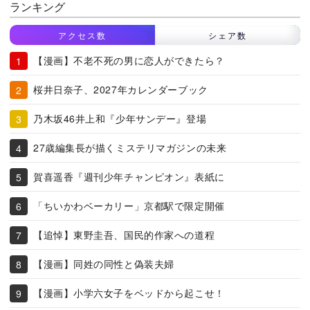
ランキング
アクセス数
シェア数
【漫画】不老不死の男に恋人ができたら？
桜井日奈子、2027年カレンダーブック
乃木坂46井上和『少年サンデー』登場
27歳編集長が描くミステリマガジンの未来
賀喜遥香『週刊少年チャンピオン』表紙に
「ちいかわベーカリー」京都駅で限定開催
【追悼】東野圭吾、国民的作家への道程
【漫画】同姓の同性と偽装夫婦
【漫画】小学六女子をベッドから起こせ！