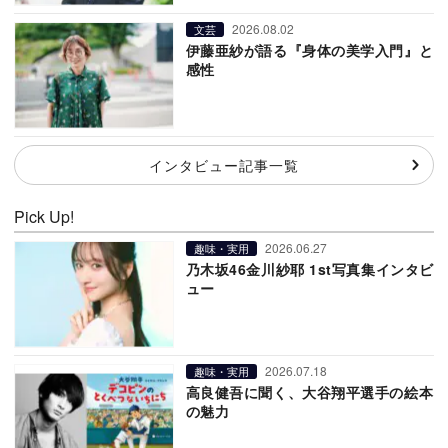
2026.08.02
文芸
伊藤亜紗が語る『身体の美学入門』と
感性
インタビュー記事一覧
Pick Up!
2026.06.27
趣味・実用
乃木坂46金川紗耶 1st写真集インタビ
ュー
2026.07.18
趣味・実用
高良健吾に聞く、大谷翔平選手の絵本
の魅力