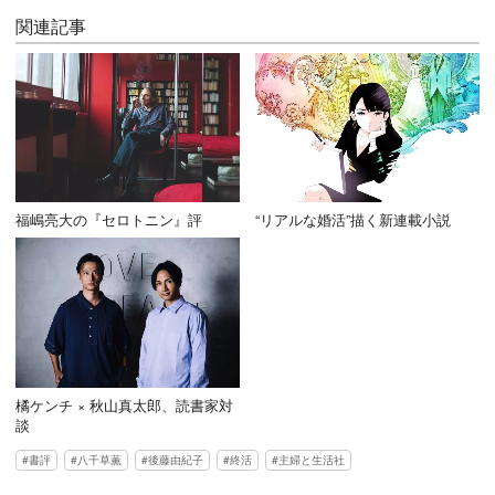
関連記事
福嶋亮大の『セロトニン』評
“リアルな婚活”描く新連載小説
橘ケンチ × 秋山真太郎、読書家対
談
書評
八千草薫
後藤由紀子
終活
主婦と生活社