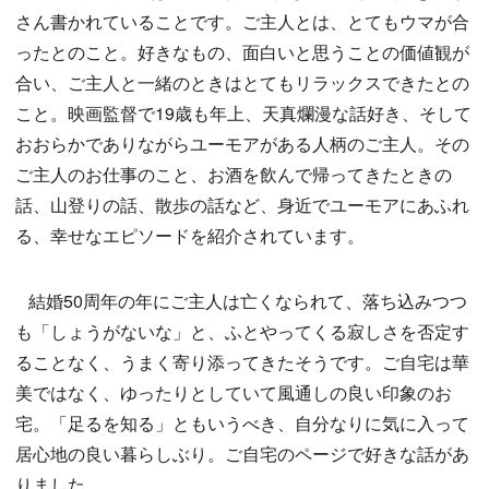
さん書かれていることです。ご主人とは、とてもウマが合
ったとのこと。好きなもの、面白いと思うことの価値観が
合い、ご主人と一緒のときはとてもリラックスできたとの
こと。映画監督で19歳も年上、天真爛漫な話好き、そして
おおらかでありながらユーモアがある人柄のご主人。その
ご主人のお仕事のこと、お酒を飲んで帰ってきたときの
話、山登りの話、散歩の話など、身近でユーモアにあふれ
る、幸せなエピソードを紹介されています。
結婚50周年の年にご主人は亡くなられて、落ち込みつつ
も「しょうがないな」と、ふとやってくる寂しさを否定す
ることなく、うまく寄り添ってきたそうです。ご自宅は華
美ではなく、ゆったりとしていて風通しの良い印象のお
宅。「足るを知る」ともいうべき、自分なりに気に入って
居心地の良い暮らしぶり。ご自宅のページで好きな話があ
りました。