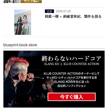
2026.07.25
文芸
桜庭一樹 × 斜線堂有紀、競作を語る
blueprint book store