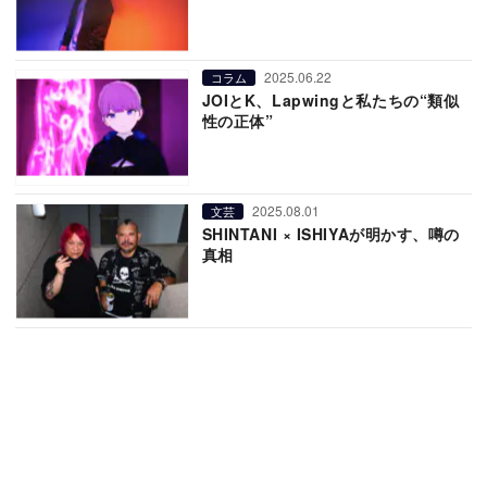
2025.06.22
コラム
JOIとK、Lapwingと私たちの“類似
性の正体”
2025.08.01
文芸
SHINTANI × ISHIYAが明かす、噂の
真相