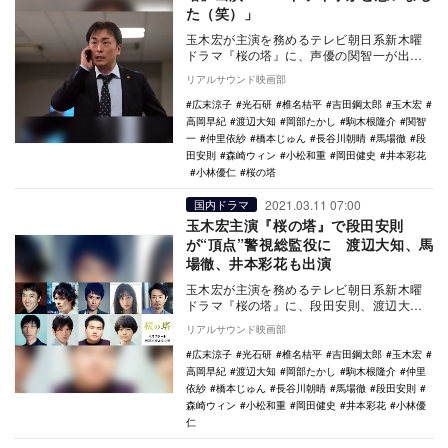
た（笑）」
玉木宏が主演を務めるテレビ朝日系新木曜
ドラマ『桜の塔』に、声優の関智一が出演
することが決定した。 『3年A組 ―今から
リアルサウンド映画部
皆さん…
広末涼子
光石研
椎名桔平
吉田鋼太郎
玉木宏
高岡早紀
渡辺大知
岡部たかし
駒木根隆介
関智
一
仲里依紗
橋本じゅん
長谷川朝晴
馬場徹
段
田安則
森崎ウィン
小松和重
岡田健史
井本彩花
小林優仁
桜の塔
2021.03.11 07:00
国内ドラマ
玉木宏主演『桜の塔』で段田安則
が“頂点”警視総監役に 渡辺大知、馬
場徹、井本彩花も出演
玉木宏が主演を務めるテレビ朝日系新木曜
ドラマ『桜の塔』に、段田安則、渡辺大
知、馬場徹、井本彩花、岡部たかし、小松
リアルサウンド映画部
和重、長谷川朝晴…
広末涼子
光石研
椎名桔平
吉田鋼太郎
玉木宏
高岡早紀
渡辺大知
岡部たかし
駒木根隆介
仲里
依紗
橋本じゅん
長谷川朝晴
馬場徹
段田安則
森崎ウィン
小松和重
岡田健史
井本彩花
小林優
仁