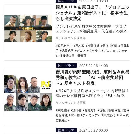
2026.01.09 06:30
国内ドラマ
観月ありさ＆原日出子、『プロフェッ
ショナル』第2話ゲストに 松本怜生
らも出演決定
フジテレビ系で放送中の木曜劇場『プロフ
ェッショナル 保険調査員・天音蓮』の第2話
ゲストとして、観月ありさ、原日出子、長
リアルサウンド映画部
谷川朝晴、…
観月ありさ
玉木宏
植野行雄
長谷川朝晴
原日出
子
武田航平
デニス
松本怜生
プロフェッショナ
ル 保険調査員・天音蓮
2025.03.26 14:08
国内ドラマ
吉川愛が内野聖陽の娘、濱田岳＆眞島
秀和が教官に 『PJ ～航空救難団
～』新キャスト発表
4月24日より放送がスタートする内野聖陽主
演のテレビ朝日系木曜ドラマ『PJ ～航空救
難団～』に濱田岳、吉川愛、眞島秀和、長
リアルサウンド映画部
谷川朝…
内野聖陽
濱田岳
眞島秀和
長谷川朝晴
吉川愛
野村麻純
宍戸開
ティモンディ
高岸宏行
PJ ～航
空救難団～
2024.03.27 06:00
国内ドラマ