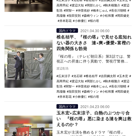
広末涼子
光石研
椎名桔平
吉田鋼太郎
玉木宏
高岡早紀
渡辺大知
岡部たかし
駒木根隆介
渡辺
彰浩
関智一
仲里依紗
橋本じゅん
長谷川朝晴
馬場徹
段田安則
森崎ウィン
小松和重
岡田健史
井本彩花
小林優仁
桜の塔
2021.04.30 06:00
国内ドラマ
椎名桔平、『桜の塔』で見せる底知れ
ない器の大きさ 漣×爽×優愛×富樫の
四角関係も勃発
『桜の塔』（テレビ朝日系）第3話では、警
視正への昇進に伴う異動で、警視庁警務部
の監察官となった上條漣（玉木宏）の新た
渡辺彰浩
な物語が幕を…
広末涼子
光石研
椎名桔平
吉田鋼太郎
玉木宏
高岡早紀
渡辺大知
岡部たかし
駒木根隆介
渡辺
彰浩
関智一
仲里依紗
橋本じゅん
長谷川朝晴
馬場徹
段田安則
森崎ウィン
小松和重
岡田健史
井本彩花
小林優仁
桜の塔
2021.04.23 06:00
国内ドラマ
玉木宏×広末涼子、白熱のぶつかり合
い 『桜の塔』悪に染まる漣を爽は救
えるのか？
玉木宏が主演を務めるドラマ『桜の塔』