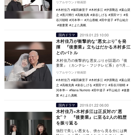
リアルサウンド映画部
の老人…
木村佳乃
篠田麻里子
木村多江
伊原剛志
葉山奨
之
黒川博行
高橋克典
泉谷しげる
濱田マリ
長
谷川朝晴
河本準一
片山香帆
田中道子
平山祐介
後妻業
とよた真帆
2019.01.23 10:00
国内ドラマ
木村佳乃が衝撃的な“悪女ぶり”を発
揮 『後妻業』立ちはだかる木村多江
とのバトル
木村佳乃の衝撃的な悪女ぶりが話題の『後
妻業』（カンテレ・フジテレビ系）が1月22
日に初回放送を迎えた。本作は、男をたぶ
リアルサウンド映画部
らかす天性…
木村佳乃
篠田麻里子
木村多江
伊原剛志
葉山奨
之
高橋克典
泉谷しげる
濱田マリ
長谷川朝晴
河本準一
Nana Numoto
田中道子
平山祐介
後妻
業
とよた真帆
2019.01.22 06:00
国内ドラマ
木村佳乃×木村多江は正反対の“悪
女”？ 『後妻業』に至る2人の戦歴
を振り返る
強烈で美しい悪女も、傍から見る分には爽