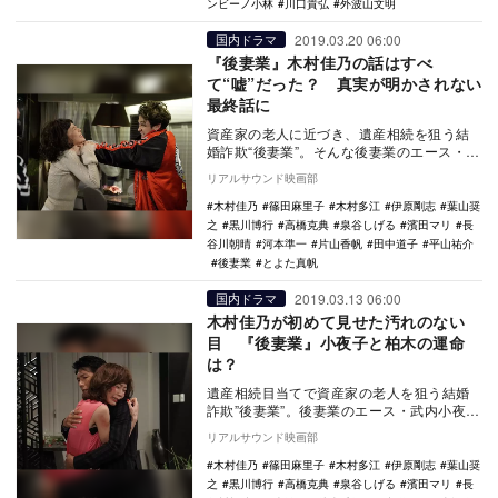
ンビーノ小林
川口貴弘
外波山文明
2019.03.20 06:00
国内ドラマ
『後妻業』木村佳乃の話はすべ
て“嘘”だった？ 真実が明かされない
最終話に
資産家の老人に近づき、遺産相続を狙う結
婚詐欺“後妻業”。そんな後妻業のエース・武
内小夜子（木村佳乃）を主人公に描いたド
リアルサウンド映画部
ラマ『後妻…
木村佳乃
篠田麻里子
木村多江
伊原剛志
葉山奨
之
黒川博行
高橋克典
泉谷しげる
濱田マリ
長
谷川朝晴
河本準一
片山香帆
田中道子
平山祐介
後妻業
とよた真帆
2019.03.13 06:00
国内ドラマ
木村佳乃が初めて見せた汚れのない
目 『後妻業』小夜子と柏木の運命
は？
遺産相続目当てで資産家の老人を狙う結婚
詐欺”後妻業”。後妻業のエース・武内小夜子
（木村佳乃）を主人公に描いたドラマ『後
リアルサウンド映画部
妻業』（カ…
木村佳乃
篠田麻里子
木村多江
伊原剛志
葉山奨
之
黒川博行
高橋克典
泉谷しげる
濱田マリ
長