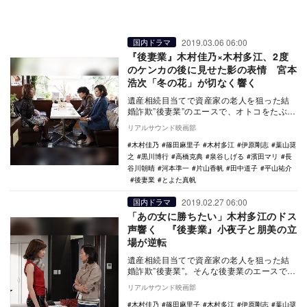
2019.03.06 06:00
国内ドラマ
『後妻業』木村佳乃×木村多江、2度
のケンカの後に見せた影の表情 宮本
浩次「冬の花」が切なく響く
遺産相続目当てで資産家の老人を狙った結
婚詐欺”後妻業”のエースで、オトコをたぶら
かす天才・武内小夜子（木村佳乃）を主人
リアルサウンド映画部
公に描いた…
木村佳乃
篠田麻里子
木村多江
伊原剛志
葉山奨
之
黒川博行
高橋克典
泉谷しげる
濱田マリ
長
谷川朝晴
河本準一
片山香帆
田中道子
平山祐介
後妻業
とよた真帆
2019.02.27 06:00
国内ドラマ
「あの女に勝ちたい」木村多江のドス
声響く 『後妻業』小夜子と朋美の立
場が逆転
遺産相続目当てで資産家の老人を狙った結
婚詐欺”後妻業”。そんな後妻業のエースで、
オトコをたぶらかす天才・武内小夜子（木
リアルサウンド映画部
村佳乃）を…
木村佳乃
篠田麻里子
木村多江
伊原剛志
葉山奨