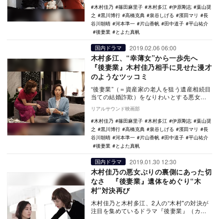
木村佳乃
篠田麻里子
木村多江
伊原剛志
葉山奨
之
黒川博行
高橋克典
泉谷しげる
濱田マリ
長
谷川朝晴
河本準一
片山香帆
田中道子
平山祐介
後妻業
とよた真帆
2019.02.06 06:00
国内ドラマ
木村多江、“幸薄女”から一歩先へ
『後妻業』木村佳乃相手に見せた漫才
のようなツッコミ
“後妻業”（＝資産家の老人を狙う遺産相続目
当ての結婚詐欺）をなりわいとする悪女・
武内小夜子（木村佳乃）が主人公のドラマ
リアルサウンド映画部
『後妻業』…
木村佳乃
篠田麻里子
木村多江
伊原剛志
葉山奨
之
黒川博行
高橋克典
泉谷しげる
濱田マリ
長
谷川朝晴
河本準一
片山香帆
田中道子
平山祐介
後妻業
とよた真帆
2019.01.30 12:30
国内ドラマ
木村佳乃の悪女ぶりの裏側にあった切
なさ 『後妻業』遺体をめぐり“木
村”対決再び
木村佳乃と木村多江、2人の“木村"の対決が
注目を集めているドラマ『後妻業』（カン
テレ・フジテレビ系）。“後妻業”（＝資産家