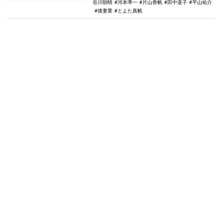
谷川朝晴
河本準一
片山香帆
田中道子
平山祐介
後妻業
とよた真帆