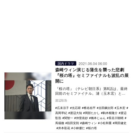
2021.06.04 06:00
国内ドラマ
森崎ウィン演じる蒲生を襲った悲劇
『桜の塔』セミファイナルも波乱の展
開に
『桜の塔』（テレビ朝日系）第8話は、最終
回前のセミファイナル。漣（玉木宏）と千
堂（椎名桔平）の最終決戦に向けた争いが
渡辺彰浩
一層の盛り上…
広末涼子
光石研
椎名桔平
吉田鋼太郎
玉木宏
高岡早紀
渡辺大知
岡部たかし
駒木根隆介
渡辺
彰浩
関智一
仲里依紗
橋本じゅん
長谷川朝晴
馬場徹
段田安則
森崎ウィン
小松和重
岡田健史
井本彩花
小林優仁
桜の塔