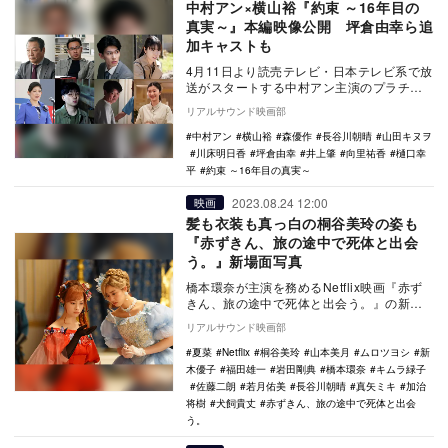
中村アン×横山裕『約束 ～16年目の
真実～』本編映像公開 坪倉由幸ら追
加キャストも
4月11日より読売テレビ・日本テレビ系で放
送がスタートする中村アン主演のプラチナ
イト新木曜ドラマ『約束 ～16年目の真実
リアルサウンド映画部
～』の本…
中村アン
横山裕
森優作
長谷川朝晴
山田キヌヲ
川床明日香
坪倉由幸
井上肇
向里祐香
樋口幸
平
約束 ～16年目の真実～
2023.08.24 12:00
映画
髪も衣装も真っ白の桐谷美玲の姿も
『赤ずきん、旅の途中で死体と出会
う。』新場面写真
橋本環奈が主演を務めるNetflix映画『赤ず
きん、旅の途中で死体と出会う。』の新場
面写真が公開された。 本作は、童話の世
リアルサウンド映画部
界…
夏菜
Netflix
桐谷美玲
山本美月
ムロツヨシ
新
木優子
福田雄一
岩田剛典
橋本環奈
キムラ緑子
佐藤二朗
若月佑美
長谷川朝晴
真矢ミキ
加治
将樹
犬飼貴丈
赤ずきん、旅の途中で死体と出会
う。