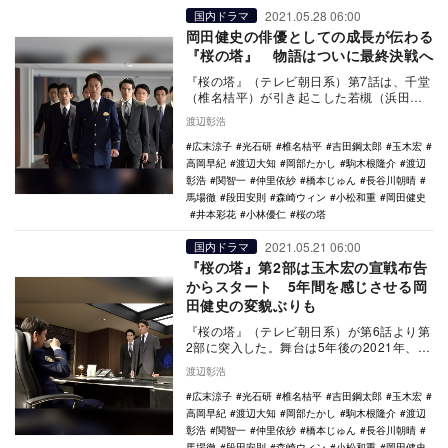
2021.05.28 06:00
国内ドラマ
岡田健史の俳優としての成長が伝わる
『桜の塔』 物語はついに最終決戦へ
『桜の塔』（テレビ朝日系）第7話は、千堂
（椎名桔平）が引き起こした若槻（浜田
晃）大臣の狙撃事件をきっかけに事態が急
渡辺彰浩
変。漣（玉木宏…
広末涼子
光石研
椎名桔平
吉田鋼太郎
玉木宏
高岡早紀
渡辺大知
岡部たかし
駒木根隆介
渡辺
彰浩
関智一
仲里依紗
橋本じゅん
長谷川朝晴
馬場徹
段田安則
森崎ウィン
小松和重
岡田健史
井本彩花
小林優仁
桜の塔
2021.05.21 06:00
国内ドラマ
『桜の塔』第2部は玉木宏の宣戦布告
からスタート 5年間を感じさせる岡
田健史の変貌ぶりも
『桜の塔』（テレビ朝日系）が第6話より第
2部に突入した。舞台は5年後の2021年、現
代。冒頭の爽（広末涼子）のナレーション
渡辺彰浩
によっ…
広末涼子
光石研
椎名桔平
吉田鋼太郎
玉木宏
高岡早紀
渡辺大知
岡部たかし
駒木根隆介
渡辺
彰浩
関智一
仲里依紗
橋本じゅん
長谷川朝晴
馬場徹
段田安則
森崎ウィン
小松和重
岡田健史