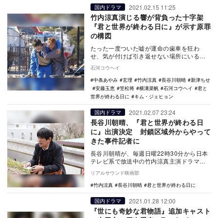
2021.02.15 11:25
国内ドラマ
竹内涼真演じる響が背負った十字架
『君と世界が終わる日に』が示す原罪
の構図
たった一度ついた嘘が運命の歯車を狂わ
せ、気が付けば引き返せない場所にいる。
『君と世界が終わる日に』（日本テレビ
石河コウヘイ
系）第5話は、登場…
中条あやみ
玄理
竹内涼真
長谷川朝晴
新津ちせ
安藤玉恵
笠松将
横溝菜帆
石河コウヘイ
君と
世界が終わる日に
キム・ジェヒョン
2021.02.07 23:24
国内ドラマ
長谷川朝晴、『君と世界が終わる日
に』出演決定 封鎖区域外からやって
きた事件記者に
長谷川朝晴が、毎週日曜22時30分から日本
テレビ系で放送中の竹内涼真主演ドラマ
『君と世界が終わる日に』に出演すること
リアルサウンド映画部
が決定した。…
竹内涼真
長谷川朝晴
君と世界が終わる日に
2021.01.28 12:00
国内ドラマ
『世にも奇妙な君物語』追加キャスト