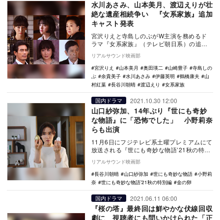
水川あさみ、山本美月、渡辺えりが壮
絶な遺産相続争い 『女系家族』追加
キャスト発表
宮沢りえと寺島しのぶがW主演を務めるド
ラマ『女系家族』（テレビ朝日系）の追加
キャストが発表された。 本作は、1963年
リアルサウンド映画部
に山崎…
宮沢りえ
山本美月
奥田瑛二
山崎豊子
寺島しの
ぶ
余貴美子
水川あさみ
伊藤英明
鶴橋康夫
山
村紅葉
長谷川朝晴
渡辺えり
女系家族
2021.10.30 12:00
国内ドラマ
山口紗弥加、14年ぶり『世にも奇妙
な物語』に「恐怖でした」 小野莉奈
らも出演
11月6日にフジテレビ系土曜プレミアムにて
放送される『世にも奇妙な物語’21秋の特別
編』。『金の卵』で主演を務める山口紗弥
リアルサウンド映画部
加のコ…
長谷川朝晴
山口紗弥加
世にも奇妙な物語
小野莉
奈
世にも奇妙な物語’21秋の特別編
金の卵
2021.06.11 06:00
国内ドラマ
『桜の塔』最終回は鮮やかな伏線回収
劇に 視聴者にも問いかけられた「正