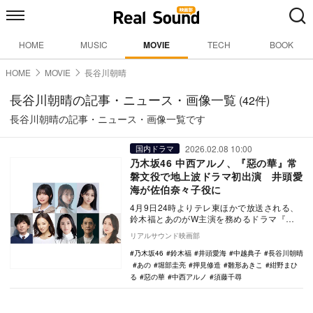
HOME
MUSIC
MOVIE
TECH
BOOK
HOME
MOVIE
長谷川朝晴
長谷川朝晴の記事・ニュース・画像一覧
(42件)
長谷川朝晴の記事・ニュース・画像一覧です
2026.02.08 10:00
国内ドラマ
乃木坂46 中西アルノ、『惡の華』常
磐文役で地上波ドラマ初出演 井頭愛
海が佐伯奈々子役に
4月9日24時よりテレ東ほかで放送される、
鈴木福とあのがW主演を務めるドラマ『惡
の華』の追加キャストとして、井頭愛海、
リアルサウンド映画部
須藤千尋、…
乃木坂46
鈴木福
井頭愛海
中越典子
長谷川朝晴
あの
堀部圭亮
押見修造
雛形あきこ
紺野まひ
る
惡の華
中西アルノ
須藤千尋