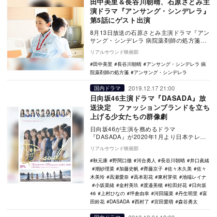
田中美里＆長谷川朝晴、石原さとみ主
演ドラマ『アンサング・シンデレラ』
第5話にゲスト出演
8月13日放送の石原さとみ主演ドラマ『アン
サング・シンデレラ 病院薬剤師の処方箋』
（フジテレビ系）の第5話に、田中美里と長
リアルサウンド映画部
谷川朝…
田中美里
長谷川朝晴
アンサング・シンデレラ 病
院薬剤師の処方箋
アンサング・シンデレラ
2019.12.17 21:00
国内ドラマ
日向坂46主演ドラマ『DASADA』放
送決定 ファッションブランドを立ち
上げる少女たちの群像劇
日向坂46が主演を務めるドラマ
『DASADA』が2020年1月より日本テレビ
で放送されることが決定した。 日向坂46
リアルサウンド映画部
のメンバ…
秋元康
野間口徹
河合勇人
長谷川朝晴
井口眞緒
潮紗理菜
加藤史帆
齊藤京子
佐々木久美
佐々
木美玲
高瀬愛奈
高本彩花
東村芽依
池端レイナ
小坂菜緒
金村美玖
渡邉美穂
松田好花
日向坂
46
上村ひなの
坪倉由幸
河田陽菜
丹生明里
富
田鈴花
DASADA
西村了
宮田愛萌
森谷勇太