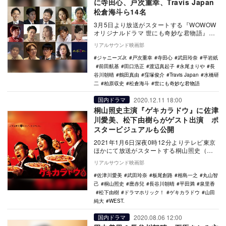
に寺田心、戸次重幸、Travis Japan
松倉海斗ら14名
3月5日より放送がスタートする『WOWOW
オリジナルドラマ 世にも奇妙な君物語』の
追加キャスト14名が発表された。 黒島結
リアルサウンド映画部
菜…
ジャニーズJr.
戸次重幸
寺田心
武田玲奈
平岩紙
前田航基
田口浩正
渡辺真起子
永尾まりや
長
谷川朝晴
鶴田真由
窪塚俊介
Travis Japan
水橋研
二
柏原収史
松倉海斗
世にも奇妙な君物語
2020.12.11 18:00
国内ドラマ
桐山照史主演『ゲキカラドウ』に佐津
川愛美、松下由樹らがゲスト出演 ポ
スタービジュアルも公開
2021年1月6日深夜0時12分よりテレビ東京
ほかにて放送がスタートする桐山照史（ジ
ャニーズWEST）主演ドラマ『ゲキカラド
リアルサウンド映画部
ウ』…
佐津川愛美
武田玲奈
板尾創路
相島一之
丸山智
己
桐山照史
麿赤兒
長谷川朝晴
平田満
泉里香
松下由樹
ドラマホリック！
ゲキカラドウ
山田
純大
WEST.
2020.08.06 12:00
国内ドラマ