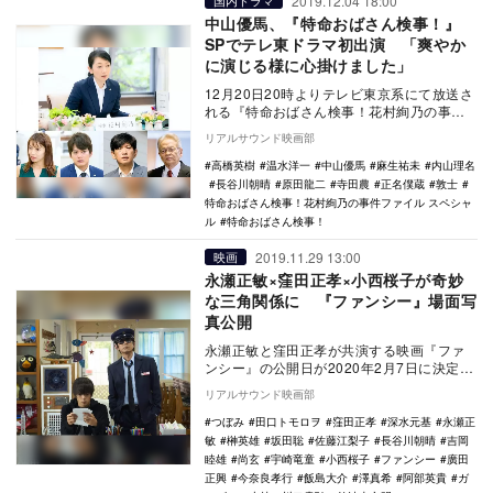
2019.12.04 18:00
国内ドラマ
中山優馬、『特命おばさん検事！』
SPでテレ東ドラマ初出演 「爽やか
に演じる様に心掛けました」
12月20日20時よりテレビ東京系にて放送さ
れる『特命おばさん検事！花村絢乃の事件
ファイル スペシャル』に、内山理名や中山
リアルサウンド映画部
優馬ら…
高橋英樹
温水洋一
中山優馬
麻生祐未
内山理名
長谷川朝晴
原田龍二
寺田農
正名僕蔵
敦士
特命おばさん検事！花村絢乃の事件ファイル スペシャ
ル
特命おばさん検事！
2019.11.29 13:00
映画
永瀬正敏×窪田正孝×小西桜子が奇妙
な三角関係に 『ファンシー』場面写
真公開
永瀬正敏と窪田正孝が共演する映画『ファ
ンシー』の公開日が2020年2月7日に決定
し、場面写真が公開された。 本作は、連
リアルサウンド映画部
合赤軍…
つぼみ
田口トモロヲ
窪田正孝
深水元基
永瀬正
敏
榊英雄
坂田聡
佐藤江梨子
長谷川朝晴
吉岡
睦雄
尚玄
宇崎竜童
小西桜子
ファンシー
廣田
正興
今奈良孝行
飯島大介
澤真希
阿部英貴
ガ