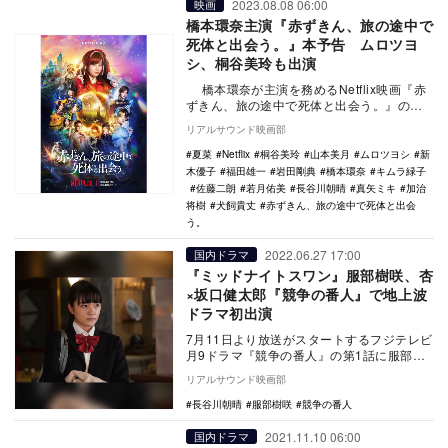
2023.08.08 06:00
映画
橋本環奈主演『赤ずきん、旅の途中で
死体と出会う。』本予告 ムロツヨ
シ、桐谷美玲も出演
橋本環奈が主演を務めるNetflix映画『赤
ずきん、旅の途中で死体と出会う。』の追
加キャストが発表され、あわせて本予告と
リアルサウンド映画部
新ビ…
夏菜
Netflix
桐谷美玲
山本美月
ムロツヨシ
新
木優子
福田雄一
岩田剛典
橋本環奈
キムラ緑子
佐藤二朗
若月佑美
長谷川朝晴
真矢ミキ
加治
将樹
犬飼貴丈
赤ずきん、旅の途中で死体と出会
う。
2022.06.27 17:00
国内ドラマ
『ミッドナイトスワン』服部樹咲、杏
×坂口健太郎『競争の番人』で地上波
ドラマ初出演
7月11日より放送がスタートするフジテレビ
月9ドラマ『競争の番人』の第1話に服部樹
咲と長谷川朝晴がゲスト出演することが決
リアルサウンド映画部
定した。…
長谷川朝晴
服部樹咲
競争の番人
2021.11.10 06:00
国内ドラマ