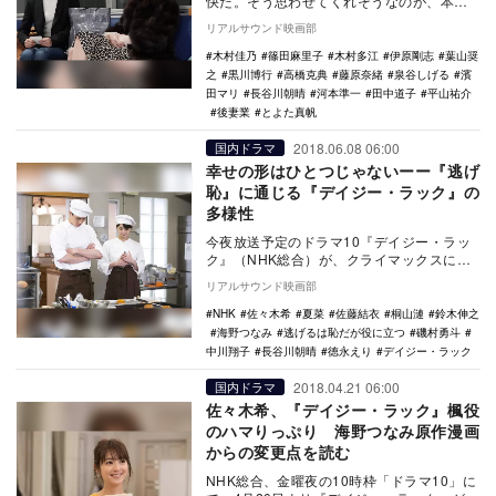
快だ。そう思わせてくれそうなのが、本日
から放送開始の『後妻業』（カンテレ・フ
リアルサウンド映画部
ジテレビ系）で…
木村佳乃
篠田麻里子
木村多江
伊原剛志
葉山奨
之
黒川博行
高橋克典
藤原奈緒
泉谷しげる
濱
田マリ
長谷川朝晴
河本準一
田中道子
平山祐介
後妻業
とよた真帆
2018.06.08 06:00
国内ドラマ
幸せの形はひとつじゃないーー『逃げ
恥』に通じる『デイジー・ラック』の
多様性
今夜放送予定のドラマ10『デイジー・ラッ
ク』（NHK総合）が、クライマックスに向
かって加速している。小学校時代の仲良し
リアルサウンド映画部
女子4人組…
NHK
佐々木希
夏菜
佐藤結衣
桐山漣
鈴木伸之
海野つなみ
逃げるは恥だが役に立つ
磯村勇斗
中川翔子
長谷川朝晴
徳永えり
デイジー・ラック
2018.04.21 06:00
国内ドラマ
佐々木希、『デイジー・ラック』楓役
のハマりっぷり 海野つなみ原作漫画
からの変更点を読む
NHK総合、金曜夜の10時枠「ドラマ10」に