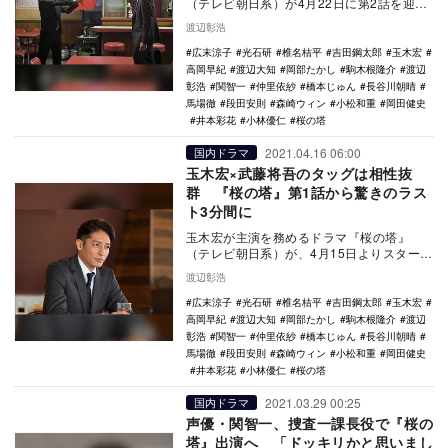
（テレビ朝日系）が4月22日に第2話を迎え
た。 第2話は第1話と前後編のような関係
渡辺彰浩
性で繋…
広末涼子
光石研
椎名桔平
吉田鋼太郎
玉木宏
高岡早紀
渡辺大知
岡部たかし
駒木根隆介
渡辺
彰浩
関智一
仲里依紗
橋本じゅん
長谷川朝晴
馬場徹
段田安則
森崎ウィン
小松和重
岡田健史
井本彩花
小林優仁
桜の塔
2021.04.16 06:00
国内ドラマ
玉木宏×武藤将吾のタッグは相性抜
群 『桜の塔』第1話から驚きのラス
ト3分間に
玉木宏が主演を務めるドラマ『桜の塔』
（テレビ朝日系）が、4月15日よりスタート
した。 ドラマの制作発表記者会見で、玉
渡辺彰浩
木は「単…
広末涼子
光石研
椎名桔平
吉田鋼太郎
玉木宏
高岡早紀
渡辺大知
岡部たかし
駒木根隆介
渡辺
彰浩
関智一
仲里依紗
橋本じゅん
長谷川朝晴
馬場徹
段田安則
森崎ウィン
小松和重
岡田健史
井本彩花
小林優仁
桜の塔
2021.03.29 00:25
国内ドラマ
声優・関智一、捜査一課長役で『桜の
塔』出演へ 「ドッキリかと思いまし