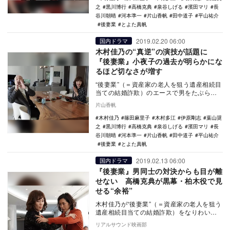
之
黒川博行
高橋克典
泉谷しげる
濱田マリ
長
谷川朝晴
河本準一
片山香帆
田中道子
平山祐介
後妻業
とよた真帆
2019.02.20 06:00
国内ドラマ
木村佳乃の“真逆”の演技が話題に
『後妻業』小夜子の過去が明らかにな
るほど切なさが増す
“後妻業”（＝資産家の老人を狙う遺産相続目
当ての結婚詐欺）のエースで男をたぶらか
す天才・武内小夜子（木村佳乃）が主人公
片山香帆
のドラマ『…
木村佳乃
篠田麻里子
木村多江
伊原剛志
葉山奨
之
黒川博行
高橋克典
泉谷しげる
濱田マリ
長
谷川朝晴
河本準一
片山香帆
田中道子
平山祐介
後妻業
とよた真帆
2019.02.13 06:00
国内ドラマ
『後妻業』男同士の対決からも目が離
せない 高橋克典が黒幕・柏木役で見
せる“余裕”
木村佳乃が“後妻業”（＝資産家の老人を狙う
遺産相続目当ての結婚詐欺）をなりわいと
する悪女を演じるドラマ『後妻業』（カン
リアルサウンド映画部
テレ・フジ…