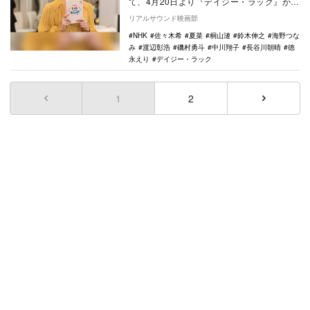
て、4月20日より『デイジー・ラック』がス
タートした。このドラマは、『逃げるは恥
リアルサウンド映画部
だが…
NHK
佐々木希
夏菜
桐山漣
鈴木伸之
海野つな
み
渡辺彰浩
磯村勇斗
中川翔子
長谷川朝晴
徳
永えり
デイジー・ラック
1
(current)
2