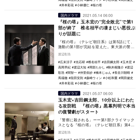
井本彩花
小林優仁
桜の塔
2021.05.14 06:00
国内ドラマ
『桜の塔』玉木宏の“完全敗北”で第1
部が終了 椎名桔平の凄まじい悪役ぶ
りが話題に
『桜の塔』（テレビ朝日系）は第5話にて、
激動の第1部が完結を迎えた。東大派の警務
部長・吉永（光石研）、薩摩派の警備部
渡辺彰浩
長・権藤（吉…
広末涼子
光石研
椎名桔平
吉田鋼太郎
玉木宏
高岡早紀
渡辺大知
岡部たかし
駒木根隆介
渡辺
彰浩
関智一
仲里依紗
橋本じゅん
長谷川朝晴
馬場徹
段田安則
森崎ウィン
小松和重
岡田健史
井本彩花
小林優仁
桜の塔
2021.05.07 06:00
国内ドラマ
玉木宏×吉田鋼太郎、10分以上にわた
る攻防戦 『桜の塔』黒幕判明で本当
の復讐劇がスタート
「警察に殺される」ーー第1部クライマック
スとなる『桜の塔』（テレビ朝日系）第4話
は、漣（玉木宏）の父・勇仁（岡部たか
渡辺彰浩
し）が残した…