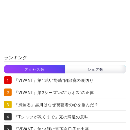
ランキング
アクセス数
シェア数
『VIVANT』第13話 “野崎”阿部寛の裏切り
『VIVANT』第2シーズンの“カオス”の正体
『風薫る』黒川はなぜ視聴者の心を掴んだ？
『Tシャツが乾くまで』充の帰還の意味
『VIVANT』第14話に宮下今日子が出演