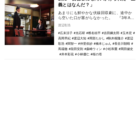
義とはなんだ？」
あまりにも鮮やかな伏線回収劇に、途中か
ら空いた口が塞がらなかった。 『3年A組
―今から皆さんは、人質です―』（日本テレ
渡辺彰浩
ビ系…
広末涼子
光石研
椎名桔平
吉田鋼太郎
玉木宏
高岡早紀
渡辺大知
岡部たかし
駒木根隆介
渡辺
彰浩
関智一
仲里依紗
橋本じゅん
長谷川朝晴
馬場徹
段田安則
森崎ウィン
小松和重
岡田健史
井本彩花
小林優仁
桜の塔