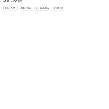
終えての心境
山下智久
池村隆司
正直不動産
宮川翔