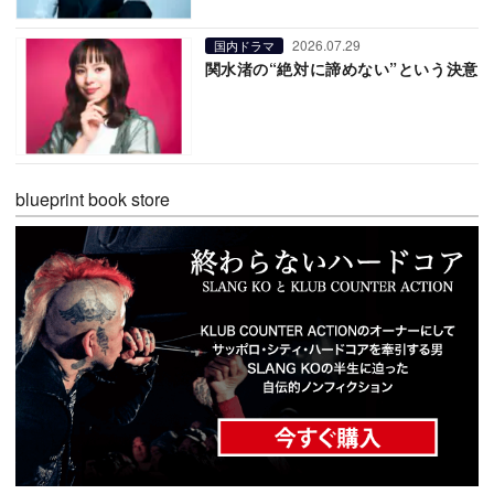
2026.07.29
国内ドラマ
関水渚の“絶対に諦めない”という決意
blueprint book store