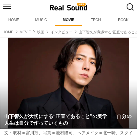
HOME
MUSIC
MOVIE
TECH
BOOK
HOME
MOVIE
映画
インタビュー
山下智久が意識する“正直であるこ
山下智久が大切にする“正直であること”の美学 「自分の
人生は自分で作っていくもの」
文・取材＝宮川翔
、
写真＝池村隆司
、ヘアメイク＝北一騎、スタイ