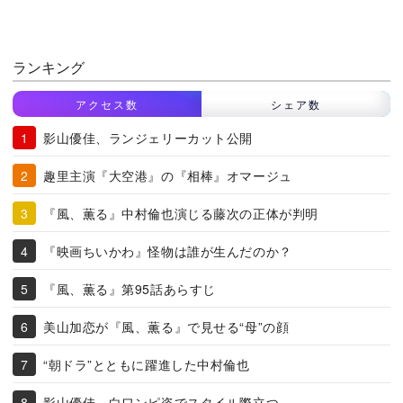
ランキング
アクセス数
シェア数
影山優佳、ランジェリーカット公開
趣里主演『大空港』の『相棒』オマージュ
『風、薫る』中村倫也演じる藤次の正体が判明
『映画ちいかわ』怪物は誰が生んだのか？
『風、薫る』第95話あらすじ
美山加恋が『風、薫る』で見せる“母”の顔
“朝ドラ”とともに躍進した中村倫也
影山優佳、白ワンピ姿でスタイル際立つ