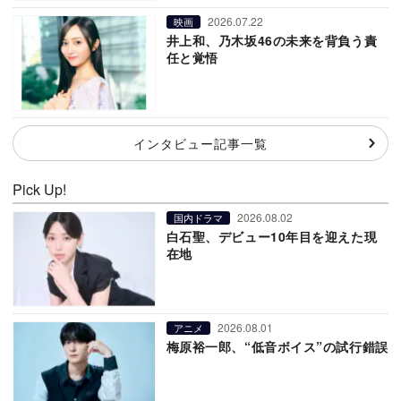
2026.07.22
映画
井上和、乃木坂46の未来を背負う責
任と覚悟
インタビュー記事一覧
Pick Up!
2026.08.02
国内ドラマ
白石聖、デビュー10年目を迎えた現
在地
2026.08.01
アニメ
梅原裕一郎、“低音ボイス”の試行錯誤