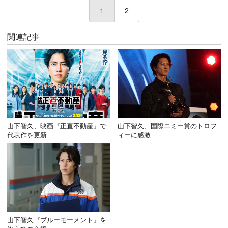
1
(current)
2
関連記事
山下智久、映画『正直不動産』で
山下智久、国際エミー賞のトロフ
代表作を更新
ィーに感激
山下智久『ブルーモーメント』を