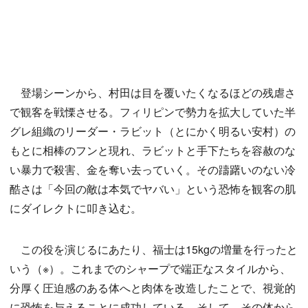
登場シーンから、村田は目を覆いたくなるほどの残虐さ
で観客を戦慄させる。フィリピンで勢力を拡大していた半
グレ組織のリーダー・ラビット（とにかく明るい安村）の
もとに相棒のフンと現れ、ラビットと手下たちを容赦のな
い暴力で殺害、金を奪い去っていく。その躊躇いのない冷
酷さは「今回の敵は本気でヤバい」という恐怖を観客の肌
にダイレクトに叩き込む。
この役を演じるにあたり、福士は15kgの増量を行ったと
いう（※）。これまでのシャープで端正なスタイルから、
分厚く圧迫感のある体へと肉体を改造したことで、視覚的
に恐怖を与えることに成功している。そして、その体から