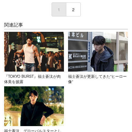
1
(current)
2
関連記事
『TOKYO BURST』福士蒼汰が肉
福士蒼汰が更新してきた“ヒーロー
体美を披露
像”
福士蒼汰、グローバルスターとし