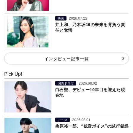
2026.07.22
映画
井上和、乃木坂46の未来を背負う責
任と覚悟
インタビュー記事一覧
Pick Up!
2026.08.02
国内ドラマ
白石聖、デビュー10年目を迎えた現
在地
2026.08.01
アニメ
梅原裕一郎、“低音ボイス”の試行錯誤