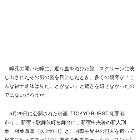
瞳孔の開いた瞳に、返り血を浴びた顔。スクリーンに映
し出されたその男の姿を目にしたとき、多くの観客が「こ
んな福士蒼汰は見たことがない」と驚きを隠せなかったの
ではないだろうか。
5月29日に公開された映画『TOKYO BURST-犯罪都
市-』。新宿・歌舞伎町を舞台に、新宿中央署の新人刑
事・相葉四郎（水上恒司）と、国際手配中の犯人を追って
日本にやって来たソウル警察の刑事チェ・シウ（ユンホ）