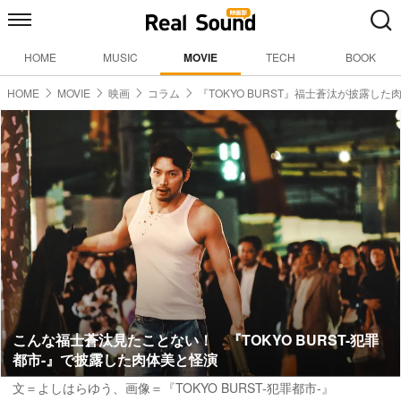
HOME
MUSIC
MOVIE
TECH
BOOK
HOME
MOVIE
映画
コラム
『TOKYO BURST』福士蒼汰が披露した
こんな福士蒼汰見たことない！ 『TOKYO BURST-犯罪
都市-』で披露した肉体美と怪演
文＝よしはらゆう
、画像＝『TOKYO BURST-犯罪都市-』