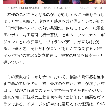
『TOKYO BURST-犯罪都市-』©2026「TOKYO BURST」フィルムパートナーズ
本作の見どころとなるのが、がむしゃらに正義を全うし
ようとする相葉と、冷静さと熱さを兼ね備えたシウが組む
「日韓刑事バディ」の熱い共闘だ。さらにそこへ、犯罪集
団のボス・村田蓮司（福士蒼汰）とキム・フン（オム・ギ
ジュン）という狂暴な「ヴィランバディ」が立ちはだか
る。正義と悪、それぞれがコンビを組んで激突する“バデ
ィ×バディ”の贅沢な対立構造は、観客の興奮を最高潮へと
導いていく。
この贅沢なぶつかり合いにおいて、物語の緊張感を極限
まで高めているのが、福士蒼汰の存在だ。福士が演じた村
田は、彼がこれまでのキャリアで培ってきた爽やかさや、
誰もが知る正統派の二枚目像を完全に封印した凶悪なヴィ
ランである。イメージを鮮やかに裏切るその怪演は、SNS