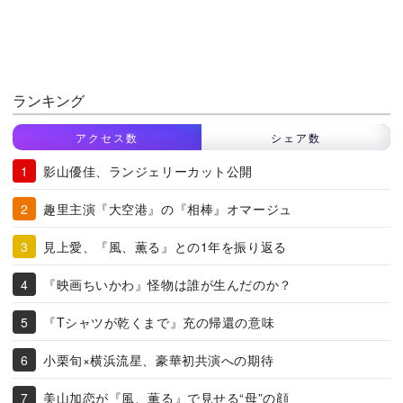
ランキング
アクセス数
シェア数
影山優佳、ランジェリーカット公開
趣里主演『大空港』の『相棒』オマージュ
見上愛、『風、薫る』との1年を振り返る
『映画ちいかわ』怪物は誰が生んだのか？
『Tシャツが乾くまで』充の帰還の意味
小栗旬×横浜流星、豪華初共演への期待
美山加恋が『風、薫る』で見せる“母”の顔