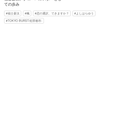
ての歩み
福士蒼汰
楓
恋の通訳、できますか？
よしはらゆう
TOKYO BURST-犯罪都市-