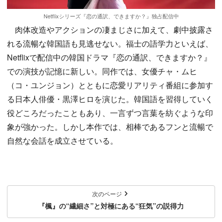
Netflixシリーズ『恋の通訳、できますか？』独占配信中
肉体改造やアクションの凄まじさに加えて、劇中披露さ
れる流暢な韓国語も見逃せない。福士の語学力といえば、
Netflixで配信中の韓国ドラマ『恋の通訳、できますか？』
での演技が記憶に新しい。同作では、女優チャ・ムヒ
（コ・ユンジョン）とともに恋愛リアリティ番組に参加す
る日本人俳優・黒澤ヒロを演じた。韓国語を習得していく
役どころだったこともあり、一言ずつ言葉を紡ぐような印
象が強かった。しかし本作では、相棒であるフンと流暢で
自然な会話を成立させている。
次のページ
『楓』の“繊細さ”と対極にある“狂気”の説得力