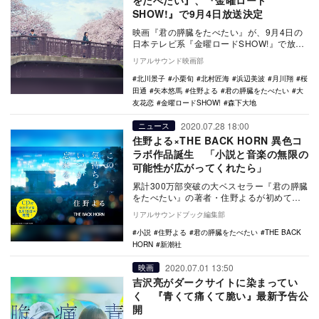
をたべたい』、『金曜ロード
SHOW!』で9月4日放送決定
映画『君の膵臓をたべたい』が、9月4日の
日本テレビ系『金曜ロードSHOW!』で放送
されることが決定した。 本作は、「キミ
リアルサウンド映画部
スイ…
北川景子
小栗旬
北村匠海
浜辺美波
月川翔
桜
田通
矢本悠馬
住野よる
君の膵臓をたべたい
大
友花恋
金曜ロードSHOW!
森下大地
2020.07.28 18:00
ニュース
住野よる×THE BACK HORN 異色コ
ラボ作品誕生 「小説と音楽の無限の
可能性が広がってくれたら」
累計300万部突破の大ベスセラー『君の膵臓
をたべたい』の著者・住野よるが初めて描
く、恋愛長篇『この気持ちもいつか忘れ
リアルサウンドブック編集部
る』が、10…
小説
住野よる
君の膵臓をたべたい
THE BACK
HORN
新潮社
2020.07.01 13:50
映画
吉沢亮がダークサイトに染まってい
く 『青くて痛くて脆い』最新予告公
開