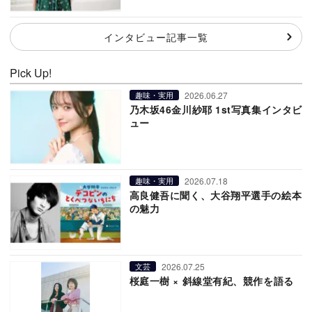
インタビュー記事一覧
Pick Up!
2026.06.27
趣味・実用
乃木坂46金川紗耶 1st写真集インタビ
ュー
2026.07.18
趣味・実用
高良健吾に聞く、大谷翔平選手の絵本
の魅力
2026.07.25
文芸
桜庭一樹 × 斜線堂有紀、競作を語る