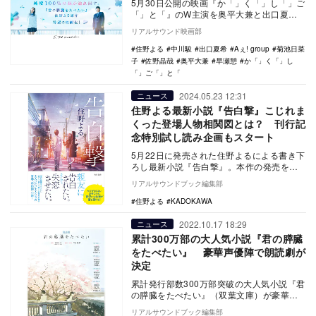
5月30日公開の映画『か「」く「」し「」ご
「」と「』のW主演を奥平大兼と出口夏希
が務めることが発表された。 本作は『君
リアルサウンド映画部
の膵臓…
住野よる
中川駿
出口夏希
Aぇ! group
菊池日菜
子
佐野晶哉
奥平大兼
早瀬憩
か「」く「」し
「」ご「」と「
2024.05.23 12:31
ニュース
住野よる最新小説『告白撃』こじれま
くった登場人物相関図とは？ 刊行記
念特別試し読み企画もスタート
5月22日に発売された住野よるによる書き下
ろし最新小説『告白撃』。本作の発売を記
念し特別試し読み企画が開始された。 三
リアルサウンドブック編集部
十…
住野よる
KADOKAWA
2022.10.17 18:29
ニュース
累計300万部の大人気小説『君の膵臓
をたべたい』 豪華声優陣で朗読劇が
決定
累計発行部数300万部突破の大人気小説『君
の膵臓をたべたい』（双葉文庫）が豪華声
優陣によって2022年12月、朗読劇化する。
リアルサウンドブック編集部