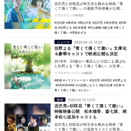
吉沢亮と杉咲花がW主演を務める映画『青
くて痛くて脆い』の最新予告映像が公開さ
れた。 本作は、住野よるの同名小説を映
リアルサウンド映画部
画化する青…
光石研
柄本佑
岡山天音
吉沢亮
清水尋也
杉咲
花
住野よる
松本穂香
狩山俊輔
森七菜
青くて
痛くて脆い
茅島みずき
2020.04.15 12:22
ニュース
住野よる『青くて痛くて脆い』文庫化
＆豪華キャストで映画公開も決定
2018年、20歳が一番読んだ小説にも選ばれ
た住野よる『青くて痛くて脆い』が文庫化
され、2020年6月12日に発売される。 …
リアルサウンドブック編集部
映画
イラストレーター
吉沢亮
杉咲花
住野よる
KADOKAWA
小説家になろう
角川文庫
文庫
青くて痛くて脆い
ふすい
2020.04.15 12:01
映画
吉沢亮×杉咲花『青くて痛くて脆い』
特報映像公開 松本穂香、森七菜、柄
本佑ら追加キャストも
吉沢亮と杉咲花がW主演を務める映画『青
くて痛くて脆い』の追加キャストが発表さ