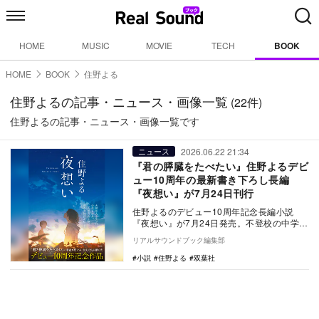
HOME
MUSIC
MOVIE
TECH
BOOK
HOME
BOOK
住野よる
住野よるの記事・ニュース・画像一覧
(22件)
住野よるの記事・ニュース・画像一覧です
2026.06.22 21:34
ニュース
『君の膵臓をたべたい』住野よるデビ
ュー10周年の最新書き下ろし長編
『夜想い』が7月24日刊行
住野よるのデビュー10周年記念長編小説
『夜想い』が7月24日発売。不登校の中学生
と未知の病を患う先輩らの交流を描く“弔
リアルサウンドブック編集部
い”の物語…
小説
住野よる
双葉社