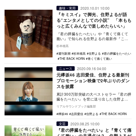
2020.10.01 10:00
趣味・実用
『キミスイ』で脚光、住野よるが語
る“エンタメとしての小説” 「本もも
っと広くみんなで楽しめたらいい」
『君の膵臓をたべたい』や『青くて痛くて
脆い』で知られる住野よるの最新作『この
気持ちもいつか忘れる』が9月16日から発売
杉本穂高
されている…
週刊新潮
杉本穂高
住野よる
君の膵臓をたべたい
THE BACK HORN
青くて痛くて脆い
2020.09.16 04:00
ニュース
元欅坂46 志田愛佳、住野よる最新刊
プロモーション映像で2年ぶりのダン
スを披露
累計300万部突破の大ベストセラー『君の膵
臓をたべたい』を世に送り出した住野よる
の最新長編『この気持ちもいつか忘れる』
リアルサウンドブック編集部
が、9月1…
欅坂46
志田愛佳
住野よる
THE BACK HORN
2020.08.25 10:00
文芸
『君の膵臓をたべたい』と『青くて痛
くて脆い』の共通点は？ 住野よるが