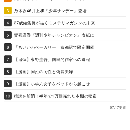
乃木坂46井上和『少年サンデー』登場
27歳編集長が描くミステリマガジンの未来
賀喜遥香『週刊少年チャンピオン』表紙に
「ちいかわベーカリー」京都駅で限定開催
【追悼】東野圭吾、国民的作家への道程
【漫画】同姓の同性と偽装夫婦
【漫画】小学六女子をベッドから起こせ！
積読を解消！半年で1万個売れた本棚の秘密
07:17更新