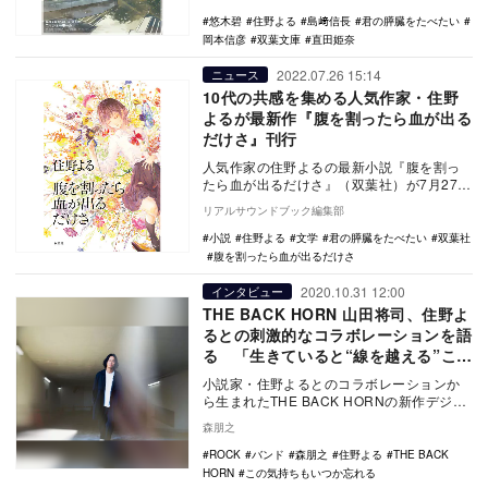
主人…
悠木碧
住野よる
島﨑信長
君の膵臓をたべたい
岡本信彦
双葉文庫
直田姫奈
2022.07.26 15:14
ニュース
10代の共感を集める人気作家・住野
よるが最新作『腹を割ったら血が出る
だけさ』刊行
人気作家の住野よるの最新小説『腹を割っ
たら血が出るだけさ』（双葉社）が7月27日
に発売される。『君の膵臓をたべたい』
リアルサウンドブック編集部
『青くて痛く…
小説
住野よる
文学
君の膵臓をたべたい
双葉社
腹を割ったら血が出るだけさ
2020.10.31 12:00
インタビュー
THE BACK HORN 山田将司、住野よ
るとの刺激的なコラボレーションを語
る 「生きていると“線を越える”こと
が必要になる」
小説家・住野よるとのコラボレーションか
ら生まれたTHE BACK HORNの新作デジタ
ルEP『この気持ちもいつか忘れる』がリリ
森朋之
ー…
ROCK
バンド
森朋之
住野よる
THE BACK
HORN
この気持ちもいつか忘れる