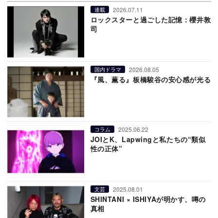
2026.07.11
連載
ロックスターと過ごした記憶：櫻井敦
司
2026.08.05
国内ドラマ
『風、薫る』板橋駿谷の安心感が光る
2025.06.22
コラム
JOIとK、Lapwingと私たちの“類似
性の正体”
2025.08.01
文芸
SHINTANI × ISHIYAが明かす、噂の
真相