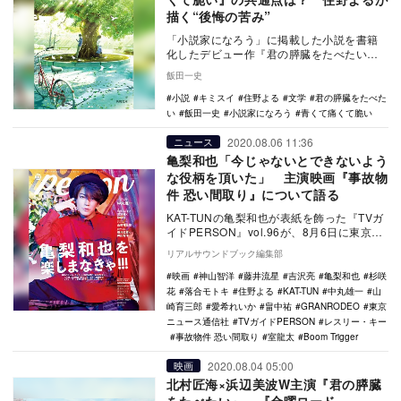
描く“後悔の苦み”
「小説家になろう」に掲載した小説を書籍
化したデビュー作『君の膵臓をたべたい』
（以下、『キミスイ』）がアニメ化・映画
飯田一史
化されて大ヒッ…
小説
キミスイ
住野よる
文学
君の膵臓をたべた
い
飯田一史
小説家になろう
青くて痛くて脆い
2020.08.06 11:36
ニュース
亀梨和也「今じゃないとできないよう
な役柄を頂いた」 主演映画『事故物
件 恐い間取り』について語る
KAT-TUNの亀梨和也が表紙を飾った『TVガ
イドPERSON』vol.96が、8月6日に東京ニ
ュース通信社より発売された。 …
リアルサウンドブック編集部
映画
神山智洋
藤井流星
吉沢亮
亀梨和也
杉咲
花
落合モトキ
住野よる
KAT-TUN
中丸雄一
山
崎育三郎
愛希れいか
畠中祐
GRANRODEO
東京
ニュース通信社
TVガイドPERSON
レスリー・キー
事故物件 恐い間取り
室龍太
Boom Trigger
2020.08.04 05:00
映画
北村匠海×浜辺美波W主演『君の膵臓