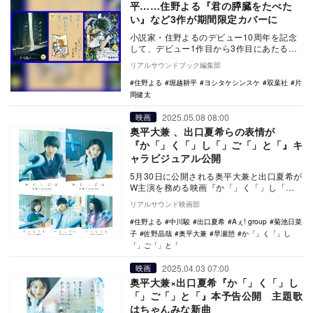
平……住野よる『君の膵臓をたべた
い』など3作が期間限定カバーに
小説家・住野よるのデビュー10周年を記念
して、デビュー1作目から3作目にあたる
「春の3部作」を、アーティストたちとコラ
リアルサウンドブック編集部
ボした期間…
住野よる
堀越耕平
ヨシタケシンスケ
双葉社
片
岡健太
2025.05.08 08:00
映画
奥平大兼 、出口夏希らの表情が
『か「」く「」し「」ご「」と「』キ
ャラビジュアル公開
5月30日に公開される奥平大兼と出口夏希が
W主演を務める映画『か「」く「」し「」
ご「」と「』のキャラクタービジュアルが
リアルサウンド映画部
公開された…
住野よる
中川駿
出口夏希
Aぇ! group
菊池日菜
子
佐野晶哉
奥平大兼
早瀬憩
か「」く「」し
「」ご「」と「
2025.04.03 07:00
映画
奥平大兼×出口夏希『か「」く「」し
「」ご「」と「』本予告公開 主題歌
はちゃんみな新曲