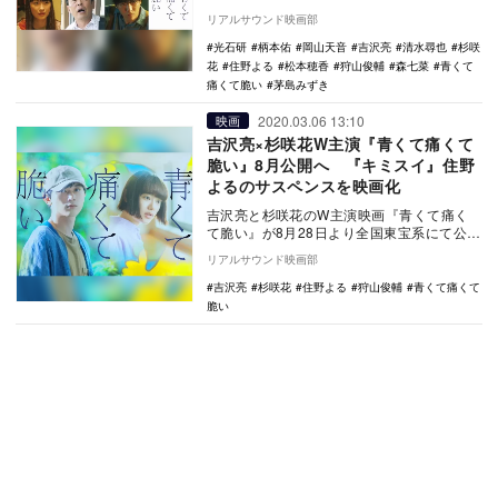
れ、特報映像とポスタービジュアルが公開
リアルサウンド映画部
された。 …
光石研
柄本佑
岡山天音
吉沢亮
清水尋也
杉咲
花
住野よる
松本穂香
狩山俊輔
森七菜
青くて
痛くて脆い
茅島みずき
2020.03.06 13:10
映画
吉沢亮×杉咲花W主演『青くて痛くて
脆い』8月公開へ 『キミスイ』住野
よるのサスペンスを映画化
吉沢亮と杉咲花のW主演映画『青くて痛く
て脆い』が8月28日より全国東宝系にて公開
されることが決定した。 本作は、…
リアルサウンド映画部
吉沢亮
杉咲花
住野よる
狩山俊輔
青くて痛くて
脆い