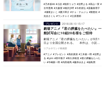
乃木坂46
小説
朝井リョウ
住野よる
高山一実
古市憲寿
大森望
相沢沙呼
今村昌弘
斎藤真理子
瀬尾まいこ
夏川草介
チョ・ナムジュ
劉慈欣
光吉さくら
ワンチャイ
立原透耶
2018.08.10 15:17
プレゼント
劇場アニメ『君の膵臓をたべたい』一
般試写会に10組20名様をご招待
劇場アニメ『君の膵臓をたべたい』が9月1
日より全国公開される。 本作は、小説
家・住野よるの同名小説が原作のアニメー
リアルサウンド映画部
ション映画…
アニメ
プレゼント
高杉真宙
三木眞一郎
住野よ
る
Lynn
田中敦子
和久井映見
君の膵臓をたべた
い
牛嶋新一郎
内田雄馬
藤井ゆきよ
福島潤