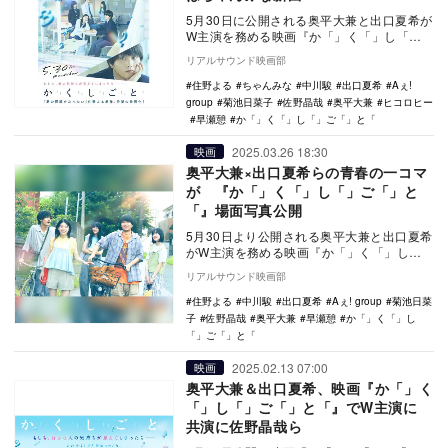
5月30日に公開される奥平大兼と出口夏希が
W主演を務める映画『か「」く「」し「」
ご「」と「』の主題歌入り本予告と本ビジ
リアルサウンド映画部
ュアルが公…
住野よる
ちゃんみな
中川駿
出口夏希
Aぇ!
group
菊池日菜子
佐野晶哉
奥平大兼
ヒコロヒー
早瀬憩
か「」く「」し「」ご「」と「
2025.03.26 18:30
映画
奥平大兼×出口夏希らの青春の一コマ
が 『か「」く「」し「」ご「」と
「』場面写真公開
5月30日より公開される奥平大兼と出口夏希
がW主演を務める映画『か「」く「」し
「」ご「」と「』の場面写真が公開され
リアルサウンド映画部
た。 本作…
住野よる
中川駿
出口夏希
Aぇ! group
菊池日菜
子
佐野晶哉
奥平大兼
早瀬憩
か「」く「」し
「」ご「」と「
2025.02.13 07:00
映画
奥平大兼＆出口夏希、映画『か「」く
「」し「」ご「」と「』でW主演に
共演に佐野晶哉ら