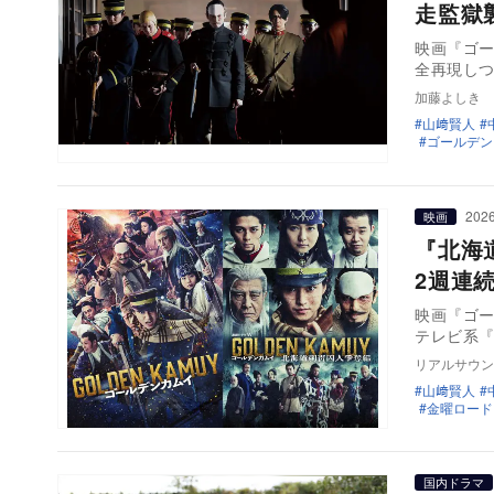
走監獄
映画『ゴー
全再現し
加藤よしき
山﨑賢人
ゴールデン
2026
映画
『北海
2週連
映画『ゴー
テレビ系『
リアルサウン
山﨑賢人
金曜ロード
国内ドラマ