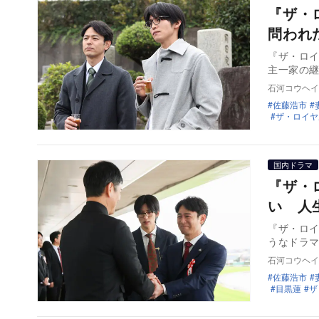
『ザ・
問われ
『ザ・ロイ
主一家の
石河コウヘイ
佐藤浩市
ザ・ロイヤ
国内ドラマ
『ザ・
い 人
『ザ・ロイ
うなドラ
石河コウヘイ
佐藤浩市
目黒蓮
ザ