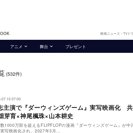
BOOK
映画ニュース・TVド
アニメ
舞台
プレゼント
覧
(532件)
.07.10 07:00
志主演で『ダーウィンズゲーム』実写映画化 共
,×畑芽育×神尾楓珠×山本耕史
数1000万部を超えるFLIPFLOPの漫画『ダーウィンズゲーム』が中
実写映画化され、2027年3月…