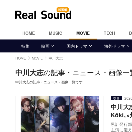
HOME
MUSIC
MOVIE
TECH
特集
映画
国内ドラマ
海外ドラマ
HOME
MOVIE
中川大志
の記事・ニュース・画像一
中川大志
中川大志の記事・ニュース・画像一覧です
2026
映画
中川大
Kōki
累計発行部
主演に迎え