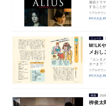
連続ドラマ
すること
リアルサウン
中川大志
ニュース
M!L
メおし
『エンタメ
ターまで「
リアルサウン
中川大志
2026
映画
栁俊太