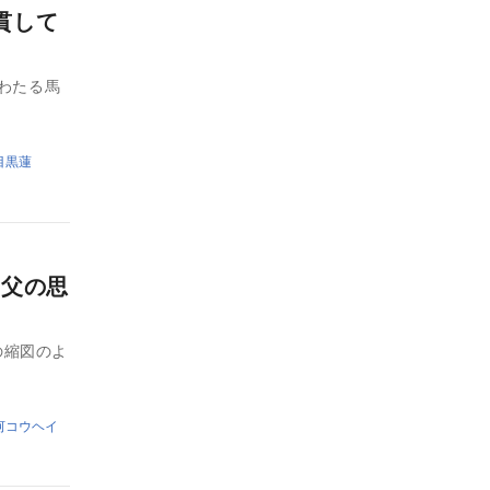
貫して
にわたる馬
目黒蓮
た父の思
の縮図のよ
河コウヘイ