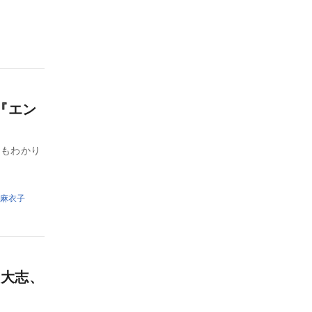
『エン
にもわかり
麻衣子
川大志、