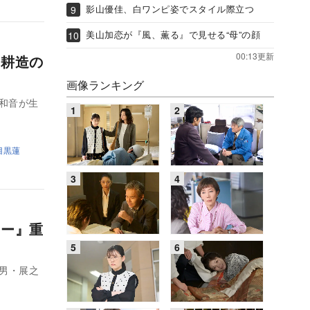
影山優佳、白ワンピ姿でスタイル際立つ
美山加恋が『風、薫る』で見せる“母”の顔
00:13更新
・耕造の
画像ランキング
和音が生
目黒蓮
リー』重
男・展之