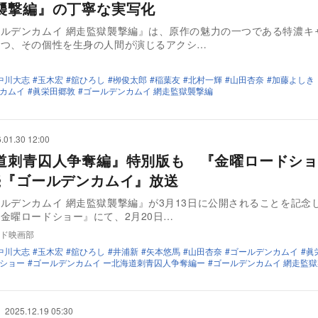
襲撃編』の丁寧な実写化
ルデンカムイ 網走監獄襲撃編』は、原作の魅力の一つである特濃キ
つつ、その個性を生身の人間が演じるアクシ…
中川大志
玉木宏
舘ひろし
栁俊太郎
稲葉友
北村一輝
山田杏奈
加藤よしき
カムイ
眞栄田郷敦
ゴールデンカムイ 網走監獄襲撃編
.01.30 12:00
道刺青囚人争奪編』特別版も 『金曜ロードショ
続『ゴールデンカムイ』放送
ルデンカムイ 網走監獄襲撃編』が3月13日に公開されることを記念
金曜ロードショー』にて、2月20日…
ド映画部
中川大志
玉木宏
舘ひろし
井浦新
矢本悠馬
山田杏奈
ゴールデンカムイ
眞
ショー
ゴールデンカムイ ー北海道刺青囚人争奪編ー
ゴールデンカムイ 網走監
2025.12.19 05:30