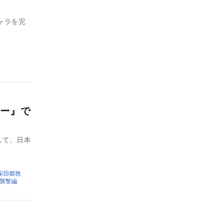
ャラを完
ー』で
して、日本
栄田郷敦
獄襲撃編