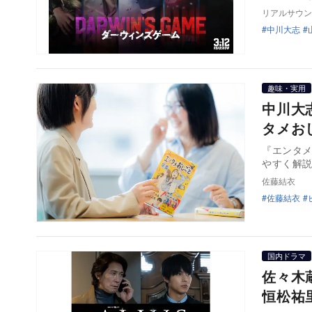
リアルサウン
中川大志
趣味・実用
中川大
タメお
『エンタメ
やすく解説
佐藤結衣
佐藤結衣
国内ドラマ
佐々木
恒松祐