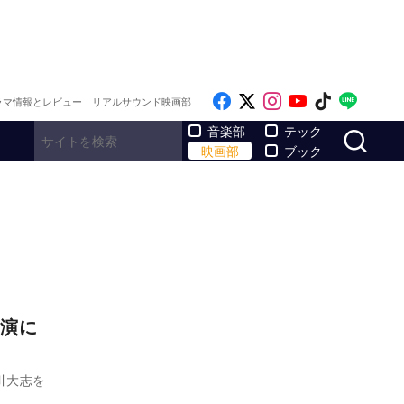
Like on Facebook
Follow on x
Follow on Inst
Follow on Y
Follow on
Follo
ラマ情報とレビュー｜リアルサウンド映画部
サ
音楽部
テック
映画部
ブック
演に
川大志を