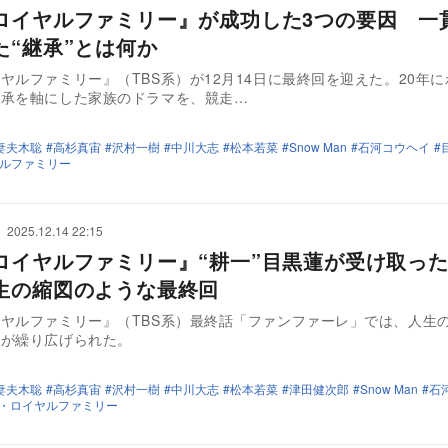
ロイヤルファミリー』が成功した3つの要因 一
た“継承”とは何か
ヤルファミリー』（TBS系）が12月14日に最終回を迎えた。20年
継承を軸にした家族のドラマを、競走…
妻夫木聡
高杉真宙
沢村一樹
中川大志
松本若菜
Snow Man
石河コウヘイ
ルファミリー
2025.12.14 22:15
ロイヤルファミリー』“耕一”目黒蓮が受け取っ
生の縮図のような最終回
ヤルファミリー』（TBS系）最終話「ファンファーレ」では、人生
マが繰り広げられた。
妻夫木聡
高杉真宙
沢村一樹
中川大志
松本若菜
津田健次郎
Snow Man
石
・ロイヤルファミリー