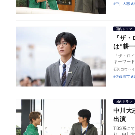
中川大志
国内ドラマ
『ザ・
は“耕
『ザ・ロイ
キーワー
石河コウヘイ
佐藤浩市
国内ドラマ
中川大
出演 
TBS系に
り、中川大