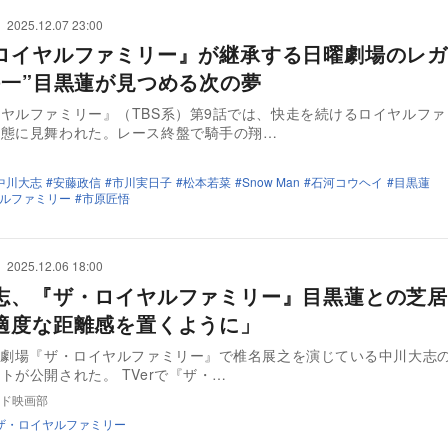
2025.12.07 23:00
ロイヤルファミリー』が継承する日曜劇場のレガ
耕一”目黒蓮が見つめる次の夢
ヤルファミリー』（TBS系）第9話では、快走を続けるロイヤルファ
事態に見舞われた。レース終盤で騎手の翔…
中川大志
安藤政信
市川実日子
松本若菜
Snow Man
石河コウヘイ
目黒蓮
ルファミリー
市原匠悟
2025.12.06 18:00
志、『ザ・ロイヤルファミリー』目黒蓮との芝居
適度な距離感を置くように」
曜劇場『ザ・ロイヤルファミリー』で椎名展之を演じている中川大志
トが公開された。 TVerで『ザ・…
ド映画部
ザ・ロイヤルファミリー