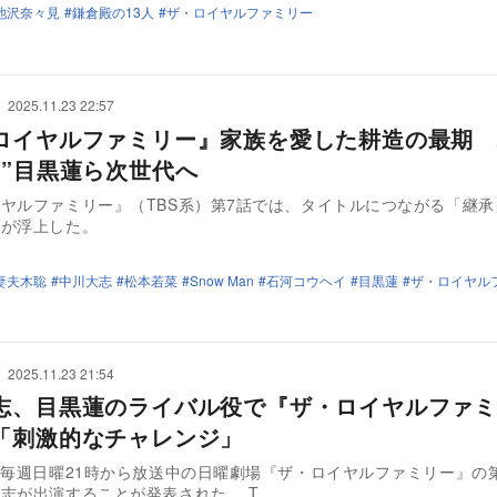
池沢奈々見
鎌倉殿の13人
ザ・ロイヤルファミリー
2025.11.23 22:57
ロイヤルファミリー』家族を愛した耕造の最期 
一”目黒蓮ら次世代へ
ヤルファミリー』（TBS系）第7話では、タイトルにつながる「継承
ドが浮上した。
妻夫木聡
中川大志
松本若菜
Snow Man
石河コウヘイ
目黒蓮
ザ・ロイヤル
2025.11.23 21:54
志、目黒蓮のライバル役で『ザ・ロイヤルファミ
「刺激的なチャレンジ」
て毎週日曜21時から放送中の日曜劇場『ザ・ロイヤルファミリー』の
志が出演することが発表された。 T…