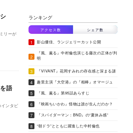
シ
ランキング
アクセス数
シェア数
ミリーが
影山優佳、ランジェリーカット公開
『風、薫る』中村倫也演じる藤次の正体が判
明
『VIVANT』花岡すみれの存在感と深まる謎
趣里主演『大空港』の『相棒』オマージュ
を語
『風、薫る』第95話あらすじ
『映画ちいかわ』怪物は誰が生んだのか？
のインタビ
『スパイダーマン：BND』の“夏休み感”
“朝ドラ”とともに躍進した中村倫也