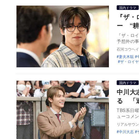
国内ドラマ
『ザ・
ー “
『ザ・ロイ
予想外の
石河コウヘイ
妻夫木聡
ザ・ロイヤ
国内ドラマ
中川大
る 「
TBS系日
ューコメン
リアルサウン
中川大志