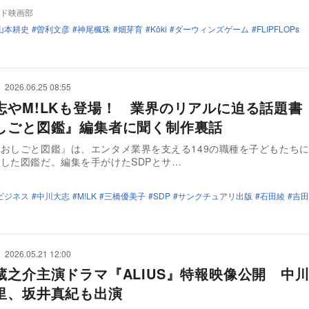
ド映画部
山本耕史
曽利文彦
神尾楓珠
畑芽育
Kōki
ダーウィンズゲーム
FLIPFLOPs
2026.06.25 08:55
志やM!LKも登場！ 業界のリアルに迫る話題書
しごと図鑑』編集者に聞く制作裏話
おしごと図鑑』は、エンタメ業界を支える149の職種を子どもたち
した図鑑だ。編集を手がけたSDPとサ…
ビジネス
中川大志
M!LK
三橋優美子
SDP
サンクチュアリ出版
石田綾
吉田
2026.05.21 12:00
蔵之介主演ドラマ『ALIUS』特報映像公開 中
里、坂井真紀も出演