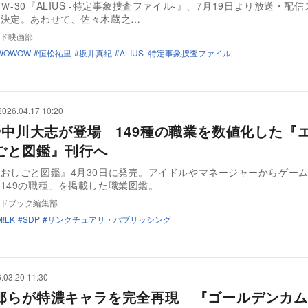
Ｗ-30『ALIUS -特定事象捜査ファイル-』、7月19日より放送・配
が決定。あわせて、佐々木蔵之…
ド映画部
WOWOW
恒松祐里
坂井真紀
ALIUS -特定事象捜査ファイル-
2026.04.17 10:20
Kや中川大志が登場 149種の職業を数値化した『
ごと図鑑』刊行へ
おしごと図鑑』4月30日に発売。アイドルやマネージャーからゲー
149の職種」を掲載した職業図鑑。
ドブック編集部
M!LK
SDP
サンクチュアリ・パブリッシング
.03.20 11:30
郎らが特濃キャラを完全再現 『ゴールデンカム