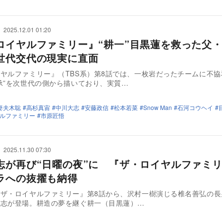
2025.12.01 01:20
ロイヤルファミリー』“耕一”目黒蓮を救った父
世代交代の現実に直面
ヤルファミリー』（TBS系）第8話では、一枚岩だったチームに不協
承”を次世代の側から描いており、実質…
妻夫木聡
高杉真宙
中川大志
安藤政信
松本若菜
Snow Man
石河コウヘイ
ルファミリー
市原匠悟
2025.11.30 07:30
志が再び“日曜の夜”に 『ザ・ロイヤルファミ
ラへの抜擢も納得
『ザ・ロイヤルファミリー』第8話から、沢村一樹演じる椎名善弘の長
大志が登場。耕造の夢を継ぐ耕一（目黒蓮）…