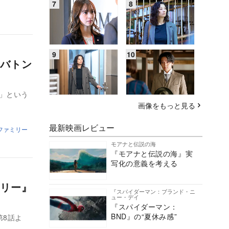
バトン
」という
画像をもっと見る
最新映画レビュー
ファミリー
モアナと伝説の海
『モアナと伝説の海』実
写化の意義を考える
リー』
『スパイダーマン：ブランド・ニ
ュー・デイ
『スパイダーマン：
BND』の“夏休み感”
第8話よ