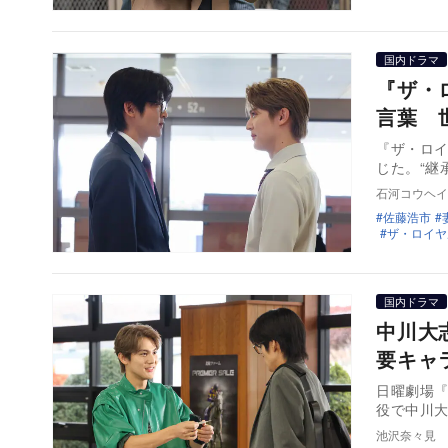
国内ドラマ
『ザ・
言葉 
『ザ・ロイ
じた。“継
石河コウヘイ
佐藤浩市
ザ・ロイヤ
国内ドラマ
中川大
要キャ
日曜劇場
役で中川
池沢奈々見