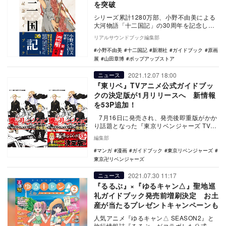
を突破
シリーズ累計1280万部、小野不由美による
大河物語「十二国記」の30周年を記念し
て、8月25日に『「十二国記」30周年記念
リアルサウンドブック編集部
ガイド…
小野不由美
十二国記
新潮社
ガイドブック
原画
展
山田章博
ポップアップストア
2021.12.07 18:00
ニュース
『東リベ』TVアニメ公式ガイドブッ
クの決定版が1月リリースへ 新情報
を53P追加！
7月16日に発売され、発売後即重版がかか
り話題となった『東京リベンジャーズ TVア
ニメ公式ガイドブック』の決定版が2022…
編集部
マンガ
漫画
ガイドブック
東京リベンジャーズ
東京卍リベンジャーズ
2021.07.30 11:17
ニュース
『るるぶ』×『ゆるキャン△』聖地巡
礼ガイドブック発売前増刷決定 お土
産が当たるプレゼントキャンペーンも
人気アニメ『ゆるキャン△ SEASON2』と
旅行情報誌『るるぶ』がコラボした公式ガ