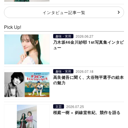
インタビュー記事一覧
Pick Up!
2026.06.27
趣味・実用
乃木坂46金川紗耶 1st写真集インタビ
ュー
2026.07.18
趣味・実用
高良健吾に聞く、大谷翔平選手の絵本
の魅力
2026.07.25
文芸
桜庭一樹 × 斜線堂有紀、競作を語る