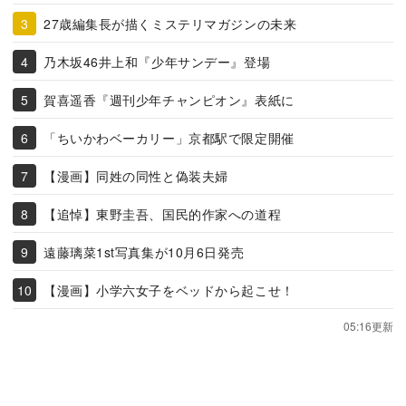
27歳編集長が描くミステリマガジンの未来
乃木坂46井上和『少年サンデー』登場
賀喜遥香『週刊少年チャンピオン』表紙に
「ちいかわベーカリー」京都駅で限定開催
【漫画】同姓の同性と偽装夫婦
【追悼】東野圭吾、国民的作家への道程
遠藤璃菜1st写真集が10月6日発売
【漫画】小学六女子をベッドから起こせ！
05:16更新