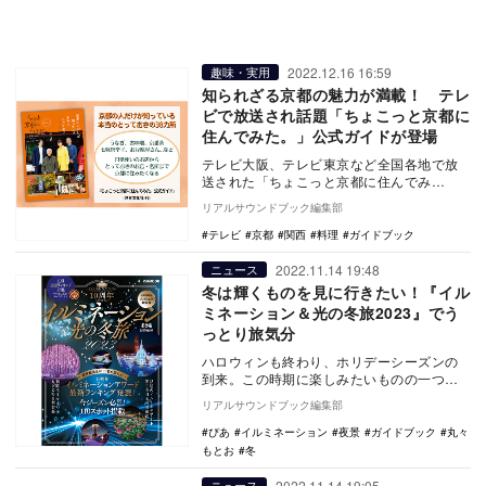
2022.12.16 16:59
趣味・実用
知られざる京都の魅力が満載！ テレ
ビで放送され話題「ちょこっと京都に
住んでみた。」公式ガイドが登場
テレビ大阪、テレビ東京など全国各地で放
送された「ちょこっと京都に住んでみ
た。」を元に、名所を掲載した書籍『ちょ
リアルサウンドブック編集部
こっと京都に住んで…
テレビ
京都
関西
料理
ガイドブック
2022.11.14 19:48
ニュース
冬は輝くものを見に行きたい！『イル
ミネーション＆光の冬旅2023』でう
っとり旅気分
ハロウィンも終わり、ホリデーシーズンの
到来。この時期に楽しみたいものの一つと
してイルミネーションがあげられるだろ
リアルサウンドブック編集部
う。全国の見どこ…
ぴあ
イルミネーション
夜景
ガイドブック
丸々
もとお
冬
2022.11.14 19:05
ニュース