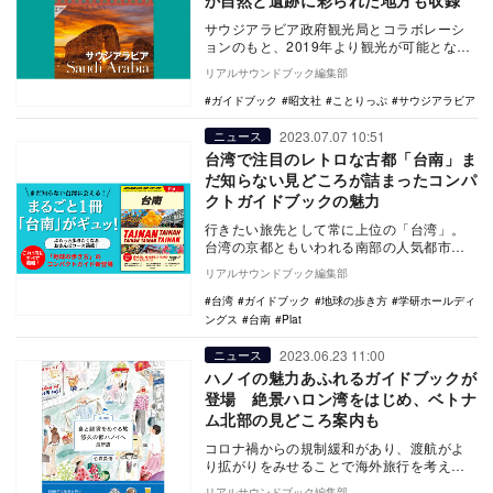
か自然と遺跡に彩られた地方も収録
サウジアラビア政府観光局とコラボレーシ
ョンのもと、2019年より観光が可能となっ
た今注目の国、サウジアラビアに関する日
リアルサウンドブック編集部
本初の本格…
ガイドブック
昭文社
ことりっぷ
サウジアラビア
2023.07.07 10:51
ニュース
台湾で注目のレトロな古都「台南」ま
だ知らない見どころが詰まったコンパ
クトガイドブックの魅力
行きたい旅先として常に上位の「台湾」。
台湾の京都ともいわれる南部の人気都市
「台南」の新刊ガイドブックが「地球の歩
リアルサウンドブック編集部
き方 Plat（…
台湾
ガイドブック
地球の歩き方
学研ホールディ
ングス
台南
Plat
2023.06.23 11:00
ニュース
ハノイの魅力あふれるガイドブックが
登場 絶景ハロン湾をはじめ、ベトナ
ム北部の見どころ案内も
コロナ禍からの規制緩和があり、渡航がよ
り拡がりをみせることで海外旅行を考える
人も増えてきた。そんな中、旅のヒント
リアルサウンドブック編集部