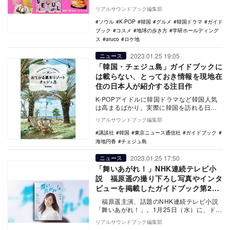
険応援ガイド「地球の歩き方aruco」から、
リアルサウンドブック編集部
コロ…
ソウル
K-POP
韓国
グルメ
韓国ドラマ
ガイド
ブック
コスメ
地球の歩き方
学研ホールディング
ス
aruco
ロケ地
2023.01.25 19:05
ニュース
「韓国・チェジュ島」ガイドブックに
は載らない、とっておき情報を現地在
住の日本人が紹介する注目作
K-POPアイドルに韓国ドラマなど韓国人気
は高まるばかり。実際に韓国を訪れる日本
人も多い。中でも日本から気軽に行けるビ
リアルサウンドブック編集部
ーチリゾー…
講談社
韓国
東京ニュース通信社
ガイドブック
海地円香
チェジュ島
2023.01.25 17:50
ニュース
「舞いあがれ！」NHK連続テレビ小
説 福原遥の撮り下ろし写真やインタ
ビューを掲載したガイドブック第2
弾 後半の見どころも
福原遥主演、話題のNHK連続テレビ小説
「舞いあがれ！」。1月25日（水）に、ドラ
マをより楽しむためのガイドブック『NHK
リアルサウンドブック編集部
ド…