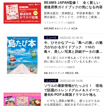
BEAMS JAPAN監修！ 全く新しい
都道府県ガイドブックの気になる内容
新興出版社・啓林館は、学習参考書の「新
興出版社」ブランドで、小学生とご家族の
ための都道府県ガイドブック『小学生から
リアルサウンドブック編集部
の都道府県おで…
BEAMS
ガイドブック
日本
2023.02.13 16:15
ニュース
今、ひそかなブーム「島への旅」の魅
力がわかるガイドブック 110の
島々、美しい写真と詳細データの濃い
内容
長く続くコロナ禍もあってそろそろ本格
的に旅に出たいと思っている人も多いので
はないだろうか。そんな中で今、ひそかな
リアルサウンドブック編集部
ブームとな…
旅
ガイドブック
昭文社
島
2023.02.09 14:06
ニュース
ソウルの最新情報がたっぷり！ 現地
で話題のトレンドグルメ＆スイーツ、
最旬K-POP＆韓国ドラマロケ地も
ビザなし渡航が解禁し、盛り上がりをみ
せる韓国旅行。旅好き女子のためのプチ冒