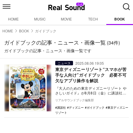
HOME
MUSIC
MOVIE
TECH
BOOK
HOME
BOOK
ガイドブック
ガイドブックの記事・ニュース・画像一覧
(34件)
ガイドブックの記事・ニュース・画像一覧です
2025.08.06 19:05
ニュース
東京ディズニーリゾート“スマホが苦
手な人向け”ガイドブック 必要不可
欠なアプリ操作を解説
『大人のための東京ディズニーリゾート や
さしいガイド』が8月8日（金）に講談社か
ら発売される。 今回のガイドブックは東
リアルサウンドブック編集部
京…
講談社
ディズニー
ガイドブック
東京ディズニー
リゾート