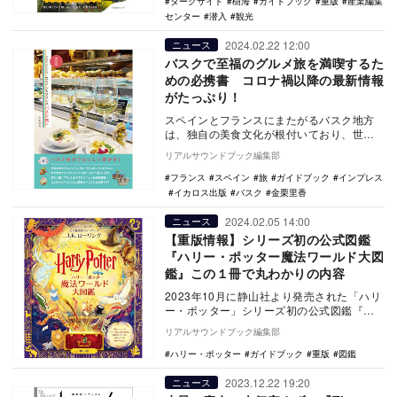
ダークサイド
樹海
ガイドブック
重版
産業編集
センター
潜入
観光
2024.02.22 12:00
ニュース
バスクで至福のグルメ旅を満喫するた
めの必携書 コロナ禍以降の最新情報
がたっぷり！
スペインとフランスにまたがるバスク地方
は、独自の美食文化が根付いており、世界
中の人々を魅了している。この度、旅のヒ
リアルサウンドブック編集部
ントBOOKシ…
フランス
スペイン
旅
ガイドブック
インプレス
イカロス出版
バスク
金栗里香
2024.02.05 14:00
ニュース
【重版情報】シリーズ初の公式図鑑
『ハリー・ポッター魔法ワールド大図
鑑』この１冊で丸わかりの内容
2023年10月に静山社より発売された「ハリ
ー・ポッター」シリーズ初の公式図鑑『ハ
リー・ポッター魔法ワールド大図鑑 ハリ
リアルサウンドブック編集部
ー・ポッ…
ハリー・ポッター
ガイドブック
重版
図鑑
2023.12.22 19:20
ニュース