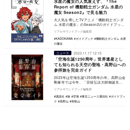
水星の魔女の人気衰えず、『The
Report of 機動戦士ガンダム 水星の
魔女 Season2』で見る魅力
大人気を博したTVアニメ「機動戦士ガンダ
ム 水星の魔女」のSeason2のガイドブック
「The Report of 機動戦士ガン…
リアルサウンドブック編集部
KADOKAWA
ガイドブック
機動戦士ガンダム 水星
の魔女
2023.11.17 12:15
ニュース
「空海生誕1250周年」世界遺産とし
ても知られる天空の聖地・高野山への
参拝旅を完全ガイド
2023年は空海生誕1250周年の年。高野山金
剛峯寺では今年、「宗祖弘法大師御誕生
1250年記念大法会」が執り行われたほか、
リアルサウンドブック編集部
善通…
講談社
旅
空海
東京ニュース通信社
ガイドブッ
ク
高野山
和歌山