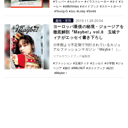
ラッパー
カルチャー
イラストレーター
タイ
コ
ーヒー
stillichimiya
ガイドブック
スケートボード
Young-G
Juu
Lolay
Soi48
2019.11.28 20:04
趣味・実用
ヨーロッパ最後の秘境・ジョージアを
徹底解剖『Maybe!』vol.8 玉城テ
ィナがエッセイ書き下ろし
小学館より不定期で刊行されているカジュ
アルファッションマガジン『Maybe！（メ
イビー！）』vol.8が、11月28日発売され
リアルサウンドブック編集部
た…
ファッション
玉城ティナ
エッセイ
小学館
ジョ
ージア
旅行
WALNUT
ガイドブック
紀行
Maybe！