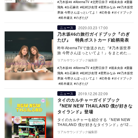
乃木坂46
AbemaTV
北野日奈子
堀未央奈
齋藤
飛鳥
白石麻衣
松村沙友理
星野みなみ
#乃木坂世
界旅 今野さんほっといてよ！
幻冬舎
ガイドブック
鈴木健太
のぎたび
2020.03.23 17:00
ニュース
乃木坂46の旅行ガイドブック『のぎ
たび』 特典ポストカード絵柄発表
昨年AbemaTVで放送された『#乃木坂世界
旅 今野さんほっといてよ！』をまとめた乃
木坂46の旅行ガイドブック『のぎたび in …
リアルサウンドブック編集部
乃木坂46
AbemaTV
北野日奈子
堀未央奈
齋藤
飛鳥
白石麻衣
松村沙友理
星野みなみ
#乃木坂世
界旅 今野さんほっといてよ！
幻冬舎
ガイドブック
鈴木健太
のぎたび
2019.12.26 22:09
ニュース
タイのカルチャーガイドブック
『NEW NEW THAILAND 僕が好きな
タイランド』登場
タイのカルチャーを紹介する『NEW NEW
THAILAND 僕が好きなタイランド』が12月
27日に株式会社トゥーヴァージンズ…
リアルサウンドブック編集部