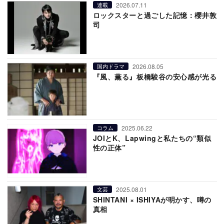
2026.07.11
連載
ロックスターと過ごした記憶：櫻井敦
司
2026.08.05
国内ドラマ
『風、薫る』板橋駿谷の安心感が光る
2025.06.22
コラム
JOIとK、Lapwingと私たちの“類似
性の正体”
2025.08.01
文芸
SHINTANI × ISHIYAが明かす、噂の
真相