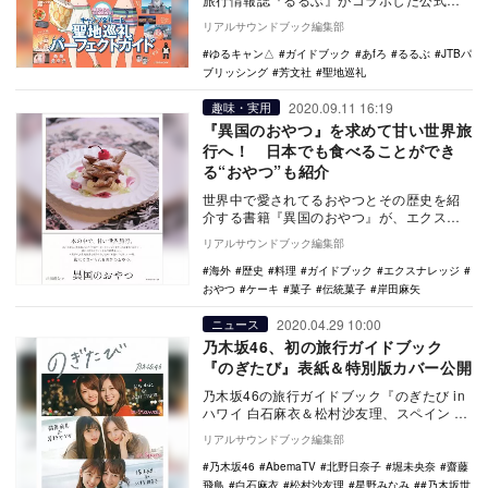
イドブック『るるぶゆるキャン△
リアルサウンドブック編集部
SEASON2…
ゆるキャン△
ガイドブック
あfろ
るるぶ
JTBパ
ブリッシング
芳文社
聖地巡礼
2020.09.11 16:19
趣味・実用
『異国のおやつ』を求めて甘い世界旅
行へ！ 日本でも食べることができ
る“おやつ”も紹介
世界中で愛されてるおやつとその歴史を紹
介する書籍『異国のおやつ』が、エクスナ
レッジより9月11日に発売された。 スパ
リアルサウンドブック編集部
イスや…
海外
歴史
料理
ガイドブック
エクスナレッジ
おやつ
ケーキ
菓子
伝統菓子
岸田麻矢
2020.04.29 10:00
ニュース
乃木坂46、初の旅行ガイドブック
『のぎたび』表紙＆特別版カバー公開
乃木坂46の旅行ガイドブック『のぎたび in
ハワイ 白石麻衣＆松村沙友理、スペイン 齋
藤飛鳥＆星野みなみ、ニューカレドニア
リアルサウンドブック編集部
堀…
乃木坂46
AbemaTV
北野日奈子
堀未央奈
齋藤
飛鳥
白石麻衣
松村沙友理
星野みなみ
#乃木坂世