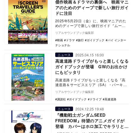
傑作映画＆ドラマの裏側へ 映画マニ
アのためのディープで新しい旅行ガイ
ドに注目
2025年5月23日（金）に、映画マニアのた
めのディープで新しい旅行ガイド『ムービ
ー・トラベラーズ・ガイド‐映画好きに贈る
リアルサウンドブック編集部
夢の旅…
映画
ドラマ
旅行
ガイドブック
パイ インター
ナショナル
2025.04.15 16:00
ニュース
高速道路ドライブがもっと楽しくなる
ガイドブックが登場 GWのお出かけ
にもピッタリ
高速道路ドライブがもっと楽しくなる『高
速道路＆サービスエリア（SA）・パーキン
グエリア（PA）ガイド 2025-2026年最新
リアルサウンドブック編集部
版…
講談社
ガイドブック
ドライブ
高速道路
2024.12.25 19:48
ニュース
『機動戦士ガンダムSEED
FREEDOM』待望のアニメガイドが
登場 カバーはホロ加工でキラリと光
る！