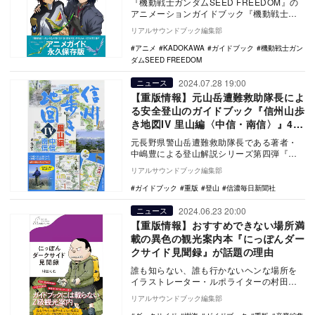
『機動戦士ガンダムSEED FREEDOM』の
アニメーションガイドブック『機動戦士ガ
ンダムSEED FREEDOM アニメーショ…
リアルサウンドブック編集部
アニメ
KADOKAWA
ガイドブック
機動戦士ガン
ダムSEED FREEDOM
2024.07.28 19:00
ニュース
【重版情報】元山岳遭難救助隊長によ
る安全登山のガイドブック『信州山歩
き地図IV 里山編〈中信・南信〉』4刷
出来
元長野県警山岳遭難救助隊長である著者・
中嶋豊による登山解説シリーズ第四弾『信
州山歩き地図IV 里山編〈中信・南信〉』
リアルサウンドブック編集部
（信濃毎日新…
ガイドブック
重版
登山
信濃毎日新聞社
2024.06.23 20:00
ニュース
【重版情報】おすすめできない場所満
載の異色の観光案内本『にっぽんダー
クサイド見聞録』が話題の理由
誰も知らない、誰も行かないヘンな場所を
イラストレーター・ルポライターの村田ら
むが軽やかに訪れその理由と魅力を解き明
リアルサウンドブック編集部
かした見聞録『…