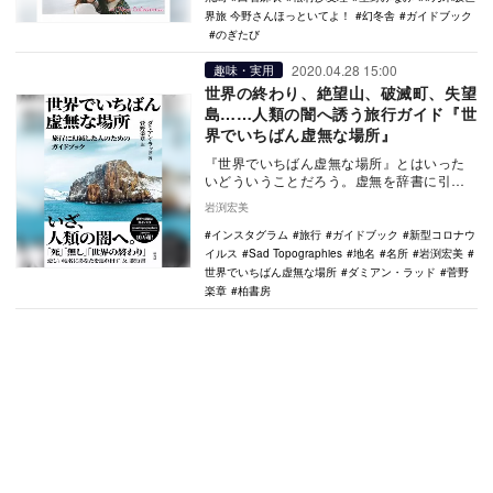
界旅 今野さんほっといてよ！
幻冬舎
ガイドブック
のぎたび
2020.04.28 15:00
趣味・実用
世界の終わり、絶望山、破滅町、失望
島……人類の闇へ誘う旅行ガイド『世
界でいちばん虚無な場所』
『世界でいちばん虚無な場所』とはいった
いどういうことだろう。虚無を辞書に引く
と「なにも存せず、むなしいこと」とあ
岩渕宏美
る。目次をひらき…
インスタグラム
旅行
ガイドブック
新型コロナウ
イルス
Sad Topographies
地名
名所
岩渕宏美
世界でいちばん虚無な場所
ダミアン・ラッド
菅野
楽章
柏書房