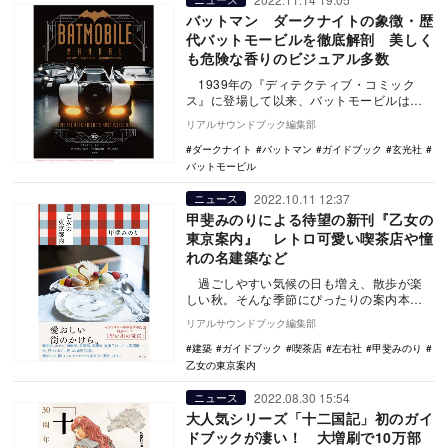
バットマン ダークナイトの象徴・歴
代バットモービルを徹底解剖 美しく
も危険な香りのビジュアル多数
1939年の『ディテクティブ・コミック
ス』に登場して以来、バットモービルは世
界中のバットマンファンの想像力をかき立
リアルサウンドブック編集部
て続け、…
ダークナイト
バットマン
ガイドブック
玄光社
バットモービル
2022.10.11 12:37
ニュース
甲斐みのりによる待望の新刊『乙女の
東京案内』 レトロ可愛い喫茶店や憧
れの名建築など
過ごしやすい気候の日も増え、散歩が楽
しい秋。そんな季節にぴったりの案内本
が、11月11日（金）に刊行決定。独自の視
リアルサウンドブック編集部
点で旅や…
建築
ガイドブック
喫茶店
左右社
甲斐みのり
乙女の東京案内
2022.08.30 15:54
ニュース
大人気シリーズ「十二国記」初のガイ
ドブックが凄い！ 大増刷で10万部