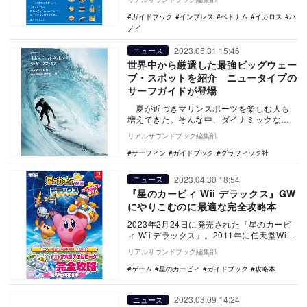
BOOK『食と雑…
ガイドブック
インプレス
ベトナム
イカロス
ハ
ノイ
2023.05.31 15:46
ニュース
世界中から厳選した最強ビッグウェー
ブ・スポットを紹介 ニュータイプの
サーフガイドが登場
夏が近づきマリンスポーツを楽しむ人も
増えてきた。そんな中、ダイナミックな写
真の数々と、ロマンあふれるエッセイで編
リアルサウンドブック編集部
む、ニュー…
サーフィン
ガイドブック
グラフィック社
2023.04.30 18:54
ニュース
『星のカービィ Wii デラックス』GW
にやりこむのに最適な完全攻略本
2023年2月24日に発売された『星のカービ
ィ Wii デラックス』。2011年に任天堂Wii
から発売された『星のカービィ Wi…
リアルサウンドブック編集部
ゲーム
星のカービィ
ガイドブック
攻略本
2023.03.09 14:24
ニュース