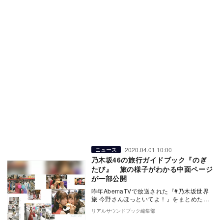
2020.04.01 10:00
ニュース
乃木坂46の旅行ガイドブック『のぎ
たび』 旅の様子がわかる中面ページ
が一部公開
昨年AbemaTVで放送された『#乃木坂世界
旅 今野さんほっといてよ！』をまとめた乃
木坂46の旅行ガイドブック『のぎたび in …
リアルサウンドブック編集部