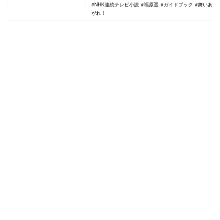
NHK連続テレビ小説
福原遥
ガイドブック
舞いあ
がれ！