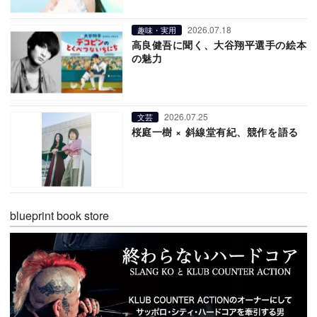
2026.07.18
趣味・実用
高良健吾に聞く、大谷翔平選手の絵本
の魅力
2026.07.25
文芸
桜庭一樹 × 斜線堂有紀、競作を語る
blueprint book store