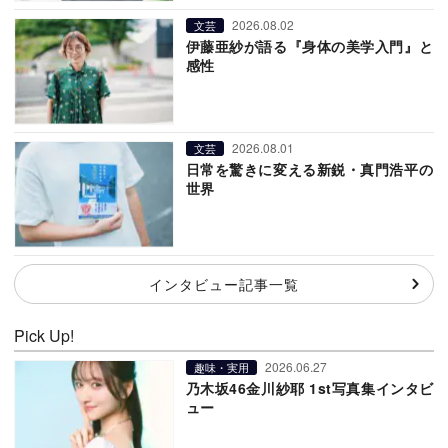
2026.08.02
文芸
伊藤亜紗が語る『身体の美学入門』と
感性
2026.08.01
文芸
日常を驚きに変える新鋭・真門浩平の
世界
インタビュー記事一覧
Pick Up!
2026.06.27
趣味・実用
乃木坂46金川紗耶 1st写真集インタビ
ュー