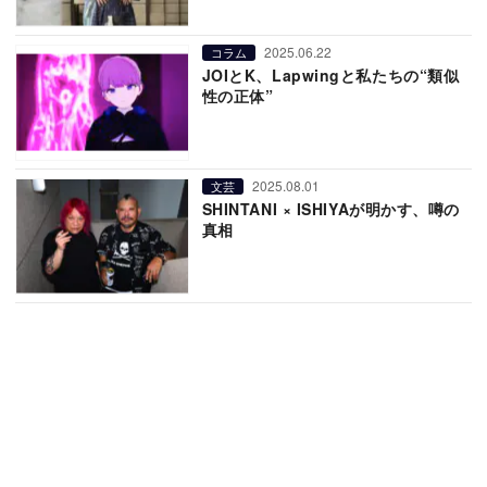
2025.06.22
コラム
JOIとK、Lapwingと私たちの“類似
性の正体”
2025.08.01
文芸
SHINTANI × ISHIYAが明かす、噂の
真相