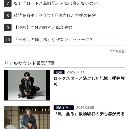
なぜ『ロードス島戦記』人気は衰えないのか
積読を解消！半年で1万個売れた本棚の秘密
【漫画】同姓の同性と偽装夫婦
『一次元の挿し木』なぜロングセラーに？
12:16更新
リアルサウンド厳選記事
2026.07.11
連載
ロックスターと過ごした記憶：櫻井敦
司
2026.08.05
国内ドラマ
『風、薫る』板橋駿谷の安心感が光る