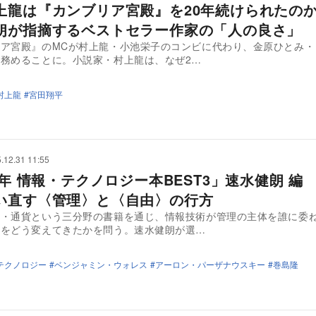
上龍は『カンブリア宮殿』を20年続けられた
朗が指摘するベストセラー作家の「人の良さ」
リア宮殿』のMCが村上龍・小池栄子のコンビに代わり、金原ひとみ・
務めることに。小説家・村上龍は、なぜ2…
村上龍
宮田翔平
.12.31 11:55
5年 情報・テクノロジー本BEST3」速水健朗 編 
い直す〈管理〉と〈自由〉の行方
信・通貨という三分野の書籍を通じ、情報技術が管理の主体を誰に委
権をどう変えてきたかを問う。速水健朗が選…
テクノロジー
ベンジャミン・ウォレス
アーロン・パーザナウスキー
巻島隆