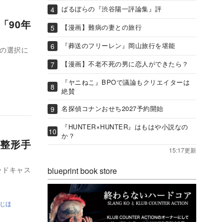
ばるぼらの『渋谷陽一評論集』評
「90年
【漫画】難病の妻との旅行
『葬送のフリーレン』岡山旅行を堪能
の選択に
【漫画】不老不死の男に恋人ができたら？
『ヤニねこ』BPOで議論もクリエイターは
絶賛
名探偵コナンおせち2027予約開始
『HUNTER×HUNTER』はもはや小説なの
か？
整形手
15:17更新
ッドキャス
blueprint book store
じほ