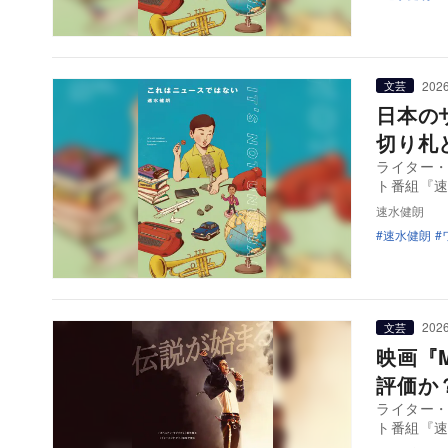
2026
文芸
日本の
切り札
ライター
ト番組『
速水健朗
速水健朗
2026
文芸
映画『
評価か
ライター
ト番組『