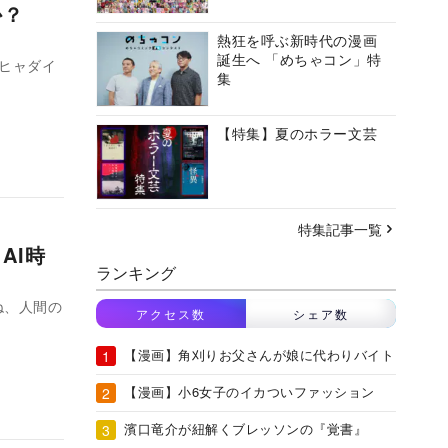
のか？
熱狂を呼ぶ新時代の漫画
誕生へ 「めちゃコン」特
ヒャダイ
集
【特集】夏のホラー文芸
特集記事一覧
AI時
ランキング
ね、人間の
アクセス数
シェア数
【漫画】角刈りお父さんが娘に代わりバイト
【漫画】小6女子のイカついファッション
濱口竜介が紐解くブレッソンの『覚書』