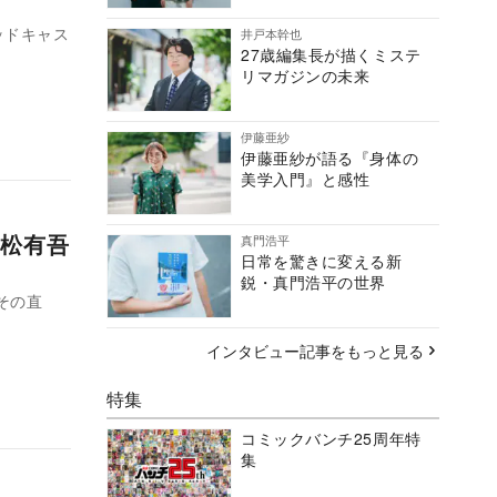
ッドキャス
井戸本幹也
27歳編集長が描くミステ
リマガジンの未来
伊藤亜紗
伊藤亜紗が語る『身体の
美学入門』と感性
松有吾
真門浩平
日常を驚きに変える新
鋭・真門浩平の世界
その直
インタビュー記事をもっと見る
特集
コミックバンチ25周年特
集