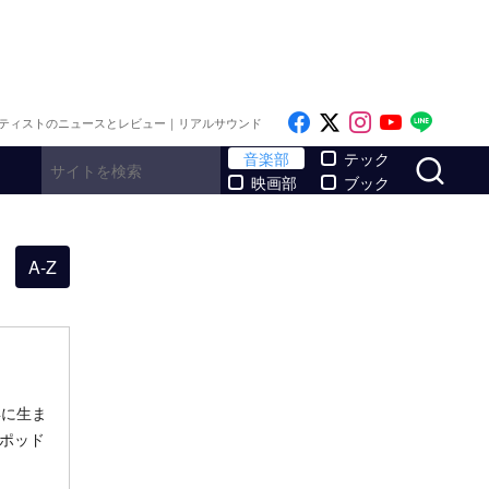
Like on Facebook
Follow on x
Follow on I
Follow o
Follo
ティストのニュースとレビュー｜リアルサウンド
サ
音楽部
テック
映画部
ブック
A-Z
年に生ま
。ポッド