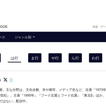
BOOK
音楽・アー
ース
ジャンル別
は行
ま行
や行
ら行
わ行
Follow on SNS
Follow on SNS
事
者。主な分野は、文化全般、本や都市、メディア史など。近著『1973
半世紀』。主著『1995年』『フード左翼とフード右翼』『東京β』ほか
ではない」配信中。