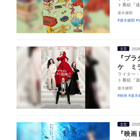
ト番組『
速水健朗
速水健朗
2026
文芸
『プラ
ケ ミ
ライター
ト番組『
速水健朗
映画
速水
2026
文芸
『映画