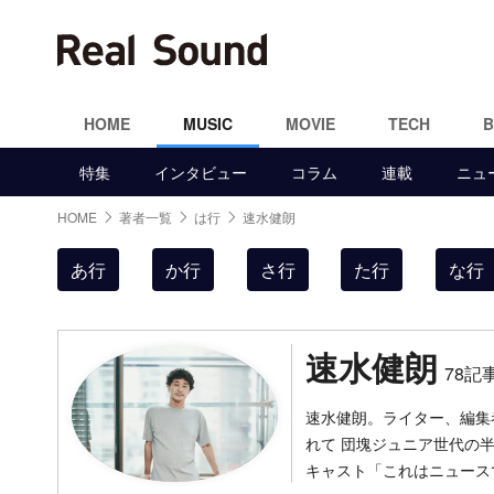
HOME
MUSIC
MOVIE
TECH
特集
インタビュー
コラム
連載
ニュ
HOME
著者一覧
は行
速水健朗
あ行
か行
さ行
た行
な行
速水健朗
78記
速水健朗。ライター、編集
れて 団塊ジュニア世代の
キャスト「これはニュース