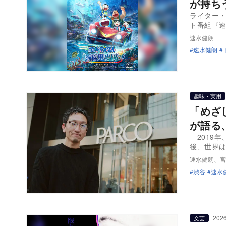
が持ち
ライター
ト番組『
速水健朗
速水健朗
趣味・実用
「めざ
が語る
2019年
後、世界
速水健朗、宮
渋谷
速水
2026
文芸