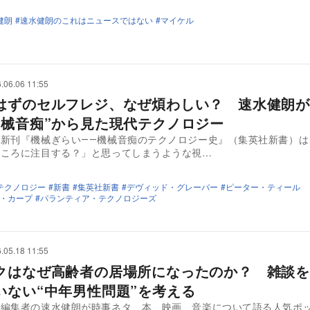
健朗
速水健朗のこれはニュースではない
マイケル
.06.06 11:55
はずのセルフレジ、なぜ煩わしい？ 速水健朗が
機械音痴”から見た現代テクノロジー
の新刊『機械ぎらい――機械音痴のテクノロジー史』（集英社新書）は
ところに注目する？」と思ってしまうような視…
テクノロジー
新書
集英社新書
デヴィッド・グレーバー
ピーター・ティール
・カープ
パランティア・テクノロジーズ
.05.18 11:55
クはなぜ高齢者の居場所になったのか？ 雑談を
いない“中年男性問題”を考える
・編集者の速水健朗が時事ネタ、本、映画、音楽について語る人気ポ