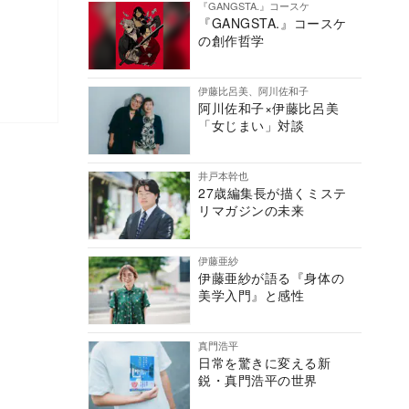
『GANGSTA.』コースケ
『GANGSTA.』コースケ
の創作哲学
伊藤比呂美、阿川佐和子
阿川佐和子×伊藤比呂美
「女じまい」対談
井戸本幹也
27歳編集長が描くミステ
リマガジンの未来
伊藤亜紗
伊藤亜紗が語る『身体の
美学入門』と感性
真門浩平
日常を驚きに変える新
鋭・真門浩平の世界