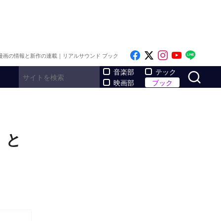
Like on Facebook
Follow on x
Follow on I
Follow o
Follo
漫画の情報と新作の連載｜リアルサウンド ブック
サ
音楽部
テック
映画部
ブック
』と