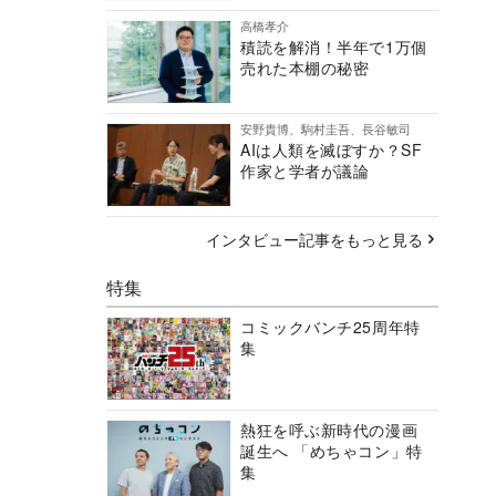
高橋孝介
積読を解消！半年で1万個
売れた本棚の秘密
安野貴博、駒村圭吾、長谷敏司
AIは人類を滅ぼすか？SF
作家と学者が議論
インタビュー記事をもっと見る
特集
コミックバンチ25周年特
集
熱狂を呼ぶ新時代の漫画
誕生へ 「めちゃコン」特
集