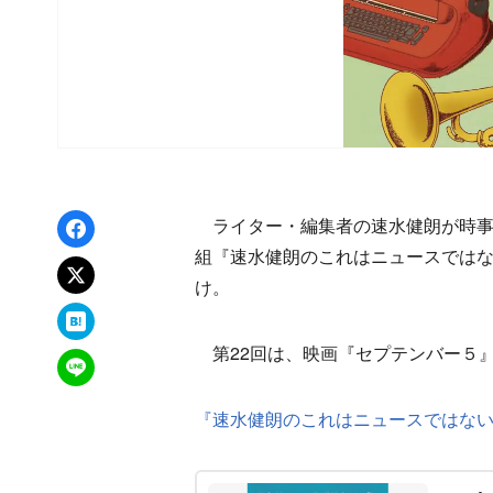
Facebookでシェア
ライター・編集者の速水健朗が時事
組『速水健朗のこれはニュースでは
xでポスト
け。
はてなブックマーク
第22回は、映画『セプテンバー５
LINEで送る
『速水健朗のこれはニュースではな