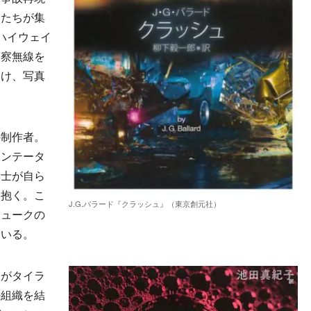
家たちが集
ハイウェイ
警察無線を
つけ、写真
制作者。
メンテータ
博士が自ら
を抱く。こ
J.G.バラード『クラッシュ』（東京創元社）
ニュークの
ている。
がタイラ
密組織を結