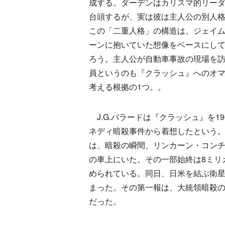
成する。ダーデンはカリスマ的リー
台頭するが、実は彼は主人公の別人
この「二重人格」の構造は、ジェイ
ーンに抱いていた想像をベースにし
ろう。主人公が自動車事故の現場を
員というのも『クラッシュ』へのオ
考える根拠の1つ。。
J.G.バラードは『クラッシュ』を19
ネディ暗殺事件から着想したという
は、暗殺の瞬間、リンカーン・コン
の車上にいた。その一部始終は8ミリ
められている。同日、日米を結ぶ衛
まった。その第一報は、大統領暗殺
だった。