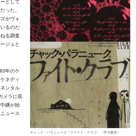
ダーとして
格だった。
ムズがヴォ
ているのだ
訪ねる調査
マージュと
63年のケ
。ケネディ
チネンタル
カメラに収
星中継が始
のニュース
チャック・パラニューク『ファイト・クラブ』（早川書房）