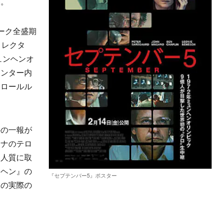
い。
ーク全盛期
ィレクタ
ュンヘンオ
センター内
トロールル
の一報が
チナのテロ
を人質に取
ンヘン』の
『セプテンバー5』ポスター
その実際の