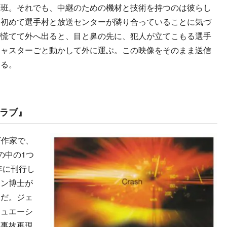
班。それでも、中継のための機材と技術を持つのは彼らし
、初めて選手村と放送センターが隣り合っていることに気づ
が慌てて外へ出ると、目と鼻の先に、犯人が立てこもる選手
キャスターごと動かして外に運ぶ。この映像をそのまま送信
きる。
ラブ』
F作家で、
の中の1つ
年に刊行し
ーン博士が
ーだ。ジェ
チュエーシ
て事故再現