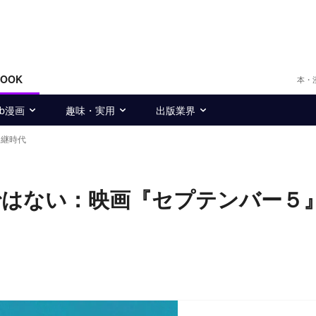
BOOK
本・
eb漫画
趣味・実用
出版業界
中継時代
ではない：映画『セプテンバー５