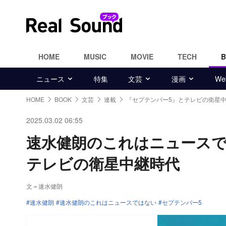
HOME
MUSIC
MOVIE
TECH
ニュース
特集
文芸
漫画
W
HOME
BOOK
文芸
連載
『セプテンバー5』とテレビの衛星
2025.03.02 06:55
速水健朗のこれはニュース
テレビの衛星中継時代
文＝速水健朗
速水健朗
速水健朗のこれはニュースではない
セプテンバー5