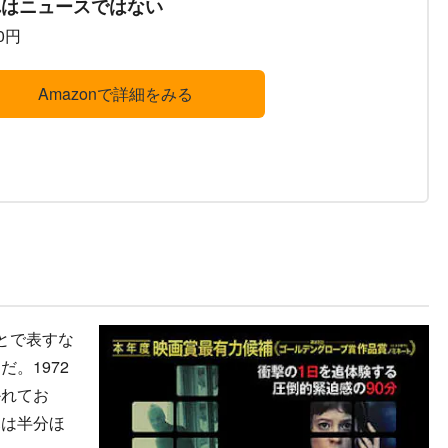
れはニュースではない
50円
Amazonで詳細をみる
とで表すな
。1972
かれてお
幕は半分ほ