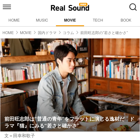
HOME
MUSIC
MOVIE
TECH
BOOK
HOME
MOVIE
国内ドラマ
コラム
前田旺志郎の”若さと確かさ”
前田旺志郎は“普通の青年”をフラットに演じる逸材だ ド
ラマ『猫』にみる“若さと確かさ”
文＝田幸和歌子