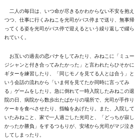
二人の毎日は、いつ命が尽きるかわからない不安を抱え
つつ、仕事に行くみねこを光司がバス停まで送り、無事帰
ってくる姿を光司がバス停で迎えるという繰り返しで綴ら
れていく。
お互いの過去の恋バナをしてみたり、みねこに「ミュー
ジシャンと付き合ってみたかった」と言われたらひそかに
ギターを練習したり、「同じモノを見てる人とは合う」と
いう会話の流れから「いま何を見てたか同時に言ってみ
る」ゲームをしたり。急に倒れて一時入院したみねこの退
院の日、病院から数歩出たばかりの場所で、光司が手作り
ケーキを食べさせたり、指輪をあげたり。また、入院して
いたみねこと、家で一人過ごした光司と、「どっちが寂し
かったか勝負」をするつもりが、安堵から光司がマジ泣き
してしまったり。