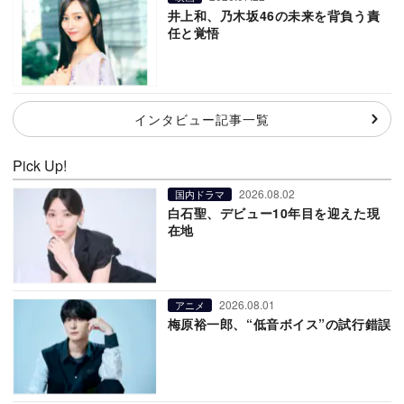
井上和、乃木坂46の未来を背負う責
任と覚悟
インタビュー記事一覧
Pick Up!
2026.08.02
国内ドラマ
白石聖、デビュー10年目を迎えた現
在地
2026.08.01
アニメ
梅原裕一郎、“低音ボイス”の試行錯誤