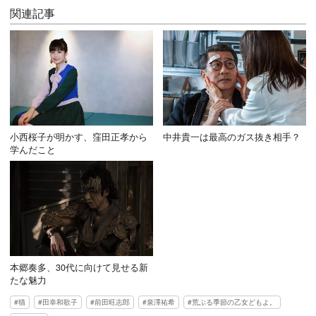
関連記事
小西桜子が明かす、窪田正孝から
中井貴一は最高のガス抜き相手？
学んだこと
本郷奏多、30代に向けて見せる新
たな魅力
猫
田幸和歌子
前田旺志郎
泉澤祐希
荒ぶる季節の乙女どもよ。