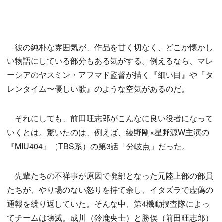
彼の純朴な雰囲気が、作品を甘く切なく、どこか懐かし
い物語にしている部分もある気がする。例えるなら、マレ
ーシアのヤスミン・アフマド監督が描く『細い目』や『タ
レンタイム〜優しい歌』のような空気があるのだ。
それにしても、前田旺志郎がこんなに良い役者になって
いくとは。驚いたのは、例えば、綾野剛×星野源W主演の
『MIU404』（TBS系）の第3話「分岐点」だった。
先輩たちの不祥事が原因で廃部となった元陸上部の部員
たちが、やり場のない怒りを持て余し、イタズラで虚偽の
通報を繰り返していた。そんな中、第4機動捜査隊によっ
てチームは壊滅。成川（鈴鹿央士）と勝俣（前田旺志郎）