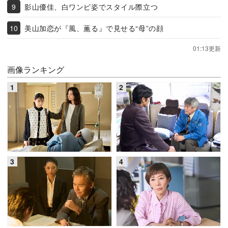
影山優佳、白ワンピ姿でスタイル際立つ
美山加恋が『風、薫る』で見せる“母”の顔
01:13更新
画像ランキング