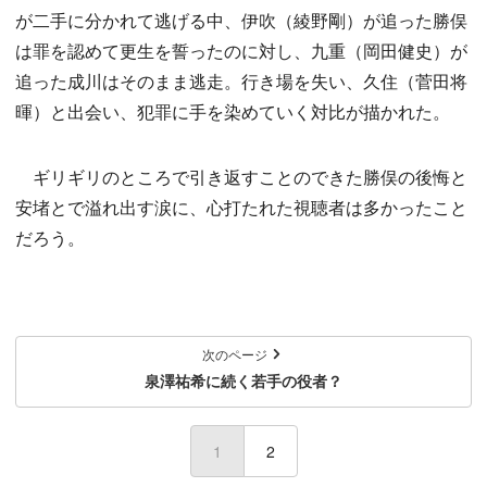
が二手に分かれて逃げる中、伊吹（綾野剛）が追った勝俣
は罪を認めて更生を誓ったのに対し、九重（岡田健史）が
追った成川はそのまま逃走。行き場を失い、久住（菅田将
暉）と出会い、犯罪に手を染めていく対比が描かれた。
ギリギリのところで引き返すことのできた勝俣の後悔と
安堵とで溢れ出す涙に、心打たれた視聴者は多かったこと
だろう。
次のページ
泉澤祐希に続く若手の役者？
1
(current)
2