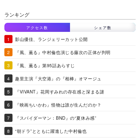
ランキング
アクセス数
シェア数
影山優佳、ランジェリーカット公開
『風、薫る』中村倫也演じる藤次の正体が判明
『風、薫る』第95話あらすじ
趣里主演『大空港』の『相棒』オマージュ
『VIVANT』花岡すみれの存在感と深まる謎
『映画ちいかわ』怪物は誰が生んだのか？
『スパイダーマン：BND』の“夏休み感”
“朝ドラ”とともに躍進した中村倫也