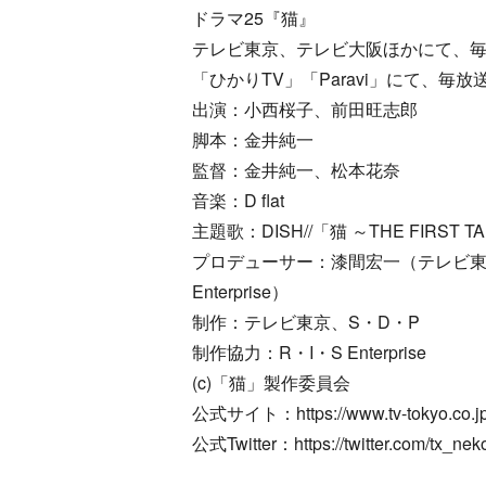
ドラマ25『猫』
テレビ東京、テレビ大阪ほかにて、毎週金
「ひかりTV」「Paravi」にて、毎
出演：小西桜子、前田旺志郎
脚本：金井純一
監督：金井純一、松本花奈
音楽：D flat
主題歌：DISH//「猫 ～THE FIRS
プロデューサー：漆間宏一（テレビ東
Enterprise）
制作：テレビ東京、S・D・P
制作協力：R・I・S Enterprise
(c)「猫」製作委員会
公式サイト：https://www.tv-tokyo.co.jp/
公式Twitter：https://twitter.com/tx_nek