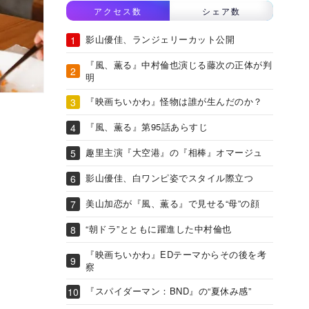
アクセス数
シェア数
影山優佳、ランジェリーカット公開
『風、薫る』中村倫也演じる藤次の正体が判
明
『映画ちいかわ』怪物は誰が生んだのか？
『風、薫る』第95話あらすじ
趣里主演『大空港』の『相棒』オマージュ
影山優佳、白ワンピ姿でスタイル際立つ
美山加恋が『風、薫る』で見せる“母”の顔
“朝ドラ”とともに躍進した中村倫也
『映画ちいかわ』EDテーマからその後を考
察
『スパイダーマン：BND』の“夏休み感”