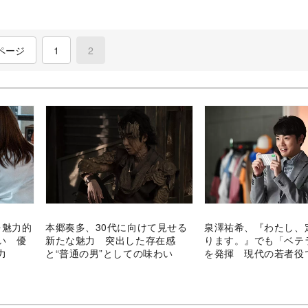
ページ
1
2
(current)
を魅力的
本郷奏多、30代に向けて見せる
泉澤祐希、『わたし、
い 優
新たな魅力 突出した存在感
ります。』でも「ベテ
力
と“普通の男”としての味わい
を発揮 現代の若者役
扉を開く