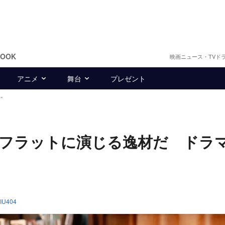
BOOK
映画ニュース・TVド
アニメ
舞台
プレゼント
”
をフラットに演じる逸材だ ドラ
”
IU404