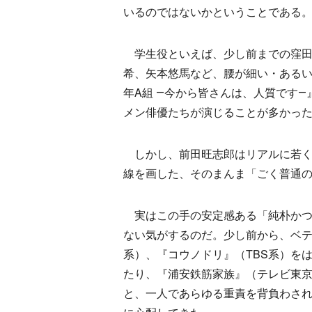
いるのではないかということである
学生役といえば、少し前までの窪田
希、矢本悠馬など、腰が細い・あるい
年A組 ―今から皆さんは、人質です
メン俳優たちが演じることが多かっ
しかし、前田旺志郎はリアルに若く
線を画した、そのまんま「ごく普通
実はこの手の安定感ある「純朴かつ
ない気がするのだ。少し前から、ベテ
系）、『コウノドリ』（TBS系）を
たり、『浦安鉄筋家族』（テレビ東
と、一人であらゆる重責を背負わさ