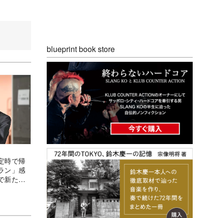
blueprint book store
定時で帰
ラン」感
で新たな