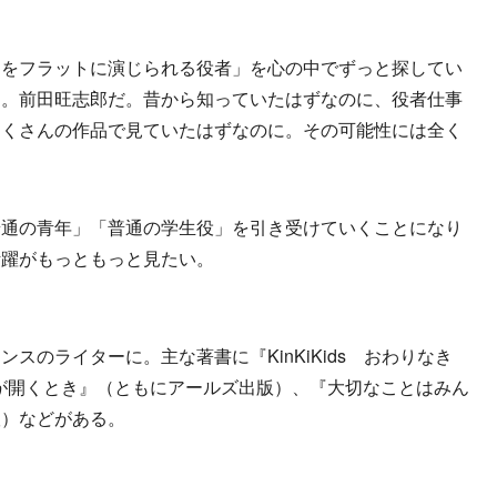
をフラットに演じられる役者」を心の中でずっと探してい
た。前田旺志郎だ。昔から知っていたはずなのに、役者仕事
たくさんの作品で見ていたはずなのに。その可能性には全く
通の青年」「普通の学生役」を引き受けていくことになり
活躍がもっともっと見たい。
スのライターに。主な著書に『KinKiKids おわりなき
トビラが開くとき』（ともにアールズ出版）、『大切なことはみん
版）などがある。