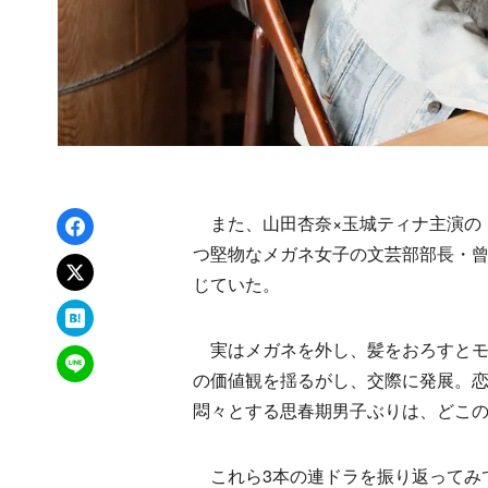
Facebookでシェア
また、山田杏奈×玉城ティナ主演の『
つ堅物なメガネ女子の文芸部部長・
xでポスト
じていた。
はてなブックマーク
実はメガネを外し、髪をおろすとモ
LINEで送る
の価値観を揺るがし、交際に発展。
悶々とする思春期男子ぶりは、どこ
これら3本の連ドラを振り返ってみ