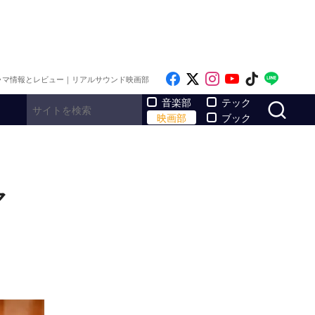
Like on Facebook
Follow on x
Follow on Inst
Follow on Y
Follow on
Follo
ラマ情報とレビュー｜リアルサウンド映画部
サ
音楽部
テック
映画部
ブック
マ