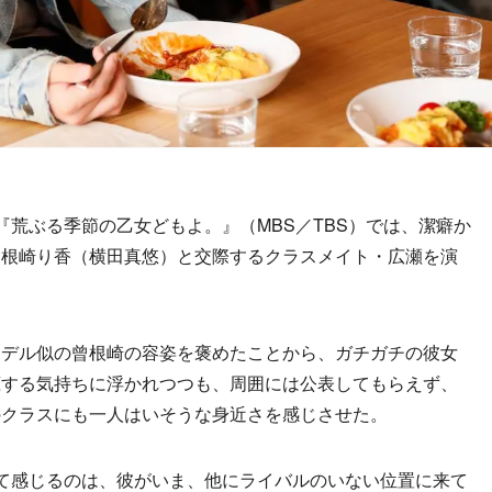
荒ぶる季節の乙女どもよ。』（MBS／TBS）では、潔癖か
曾根崎り香（横田真悠）と交際するクラスメイト・広瀬を演
デル似の曾根崎の容姿を褒めたことから、ガチガチの彼女
恋する気持ちに浮かれつつも、周囲には公表してもらえず、
のクラスにも一人はいそうな身近さを感じさせた。
て感じるのは、彼がいま、他にライバルのいない位置に来て