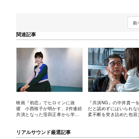
前
関連記事
映画『初恋』でヒロインに抜
『共演NG』の中井貴一
擢 小西桜子が明かす、2作連続
だと認めずにはいられな
共演となった窪田正孝から学ん
柔不断を突き詰めた包容
だこと
リアルサウンド厳選記事