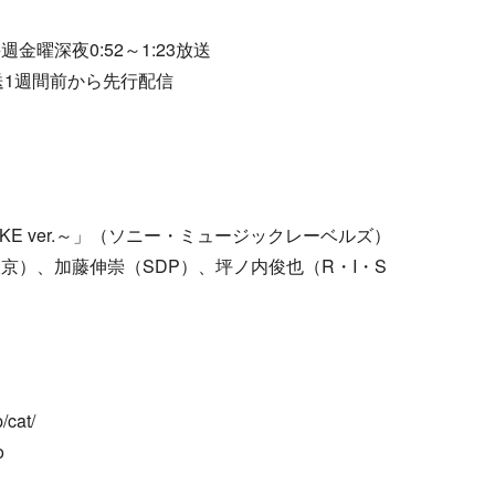
曜深夜0:52～1:23放送
放送1週間前から先行配信
T TAKE ver.～」（ソニー・ミュージックレーベルズ）
京）、加藤伸崇（SDP）、坪ノ内俊也（R・I・S
cat/
o