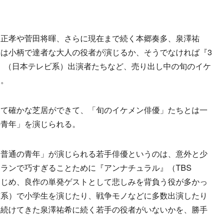
。
正孝や菅田将暉、さらに現在まで続く本郷奏多、泉澤祐
は小柄で達者な大人の役者が演じるか、そうでなければ『3
―』（日本テレビ系）出演者たちなど、売り出し中の旬のイケ
た。
て確かな芝居ができて、「旬のイケメン俳優」たちとは一
の青年」を演じられる。
普通の青年」が演じられる若手俳優というのは、意外と少
ランで巧すぎることために『アンナチュラル』（TBS
はじめ、良作の単発ゲストとして悲しみを背負う役が多かっ
京系）で小学生を演じたり、戦争モノなどに多数出演したり
れ続けてきた泉澤祐希に続く若手の役者がいないかを、勝手