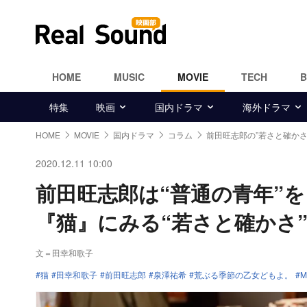
HOME
MUSIC
MOVIE
TECH
特集
映画
国内ドラマ
海外ドラマ
HOME
MOVIE
国内ドラマ
コラム
前田旺志郎の”若さと確かさ
2020.12.11 10:00
前田旺志郎は“普通の青年”
『猫』にみる“若さと確かさ
文＝田幸和歌子
猫
田幸和歌子
前田旺志郎
泉澤祐希
荒ぶる季節の乙女どもよ。
M