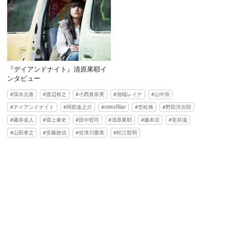
『デイアンドナイト』清原果耶イ
ンタビュー
深水元基
渡辺裕之
小西真奈美
池端レイナ
山中崇
デイアンドナイト
阿部進之介
mirroRliar
笠松将
野田洋次郎
藤井道人
淵上泰史
田中哲司
清原果耶
藤本涼
室井滋
山田孝之
安藤政信
佐津川愛美
松江哲明