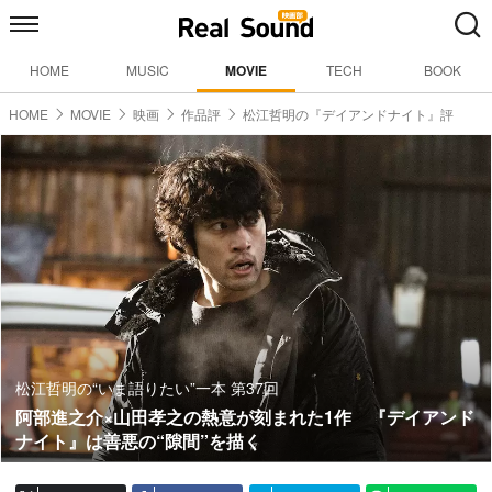
HOME
MUSIC
MOVIE
TECH
BOOK
HOME
MOVIE
映画
作品評
松江哲明の『デイアンドナイト』評
松江哲明の“いま語りたい”一本 第37回
阿部進之介×山田孝之の熱意が刻まれた1作 『デイアンド
ナイト』は善悪の“隙間”を描く