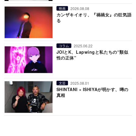
2026.08.08
映画
カンザキイオリ、『禍禍女』の狂気語
る
2025.06.22
コラム
JOIとK、Lapwingと私たちの“類似
性の正体”
2025.08.01
文芸
SHINTANI × ISHIYAが明かす、噂の
真相