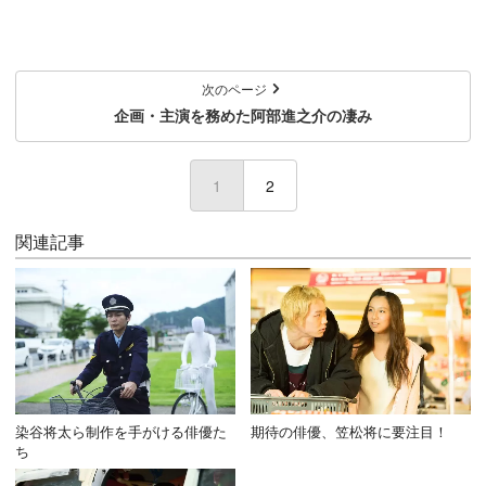
次のページ
企画・主演を務めた阿部進之介の凄み
1
(current)
2
関連記事
染谷将太ら制作を手がける俳優た
期待の俳優、笠松将に要注目！
ち