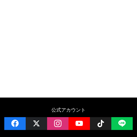
公式アカウント
facebook
x
instagram
YouTube
Follow on 
LI