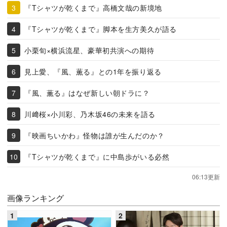
『Tシャツが乾くまで』高橋文哉の新境地
『Tシャツが乾くまで』脚本を生方美久が語る
小栗旬×横浜流星、豪華初共演への期待
見上愛、『風、薫る』との1年を振り返る
『風、薫る』はなぜ新しい朝ドラに？
川﨑桜×小川彩、乃木坂46の未来を語る
『映画ちいかわ』怪物は誰が生んだのか？
『Tシャツが乾くまで』に中島歩がいる必然
06:13更新
画像ランキング