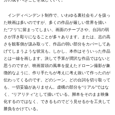
インディペンデント制作で、いわゆる裏社会モノを扱っ
た映画は多いのですが、多くの作品が厳しい世界を描い
た“フリ”に留まってしまい、画面のチープさや、台詞の弱
さが浮き彫りになることが多々あります。または、志の高
さを観客側が汲み取って、作品の弱い部分をカバーしてあ
げてしまうような状況も。しかし、本作はそういった作品
とは一線を画します。決して予算が潤沢な作品ではないと
思うのですが、映画冒頭の風車を捉えたドローン撮影が象
徴的なように、作り手たちが考えに考え抜いて作ったのが
伝わってくるのです。どのシーン、どの台詞を切り取って
も、一切妥協がありません。虚構の部分を“リアル”ではな
く、“リアリティ”として描いている。脚本をそのまま映像
化するのではなく、できるものでどう見せるかを工夫して
勝負をかけている。