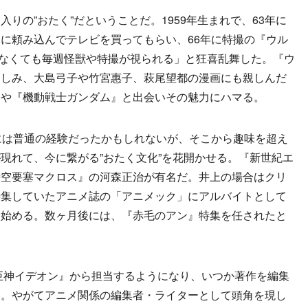
の”おたく”だということだ。1959年生まれで、63年に
に頼み込んでテレビを買ってもらい、66年に特撮の『ウル
なくても毎週怪獣や特撮が視られる」と狂喜乱舞した。『ウ
楽しみ、大島弓子や竹宮惠子、萩尾望都の漫画にも親しんだ
』や『機動戦士ガンダム』と出会いその魅力にハマる。
には普通の経験だったかもしれないが、そこから趣味を超え
現れて、今に繋がる”おたく文化”を花開かせる。『新世紀エ
時空要塞マクロス』の河森正治が有名だ。井上の場合はクリ
特集していたアニメ誌の「アニメック」にアルバイトとして
を始める。数ヶ月後には、『赤毛のアン』特集を任されたと
巨神イデオン』から担当するようになり、いつか著作を編集
た。やがてアニメ関係の編集者・ライターとして頭角を現し