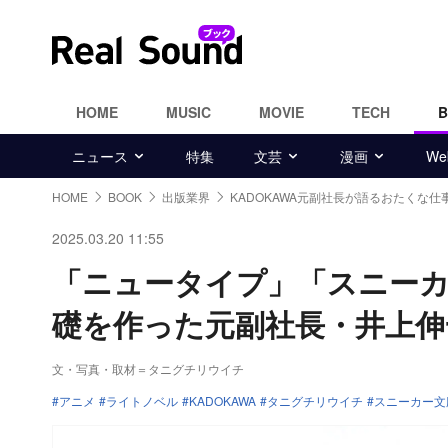
HOME
MUSIC
MOVIE
TECH
ニュース
特集
文芸
漫画
W
HOME
BOOK
出版業界
KADOKAWA元副社長が語るおたくな仕
2025.03.20 11:55
「ニュータイプ」「スニーカ
礎を作った元副社長・井上伸
文・写真・取材＝タニグチリウイチ
アニメ
ライトノベル
KADOKAWA
タニグチリウイチ
スニーカー文