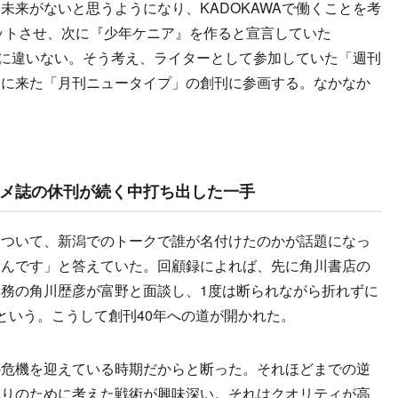
未来がないと思うようになり、KADOKAWAで働くことを考
ヒットさせ、次に『少年ケニア』を作ると宣言していた
するに違いない。そう考え、ライターとして参加していた「週刊
遂に来た「月刊ニュータイプ」の創刊に参画する。なかなか
メ誌の休刊が続く中打ち出した一手
ついて、新潟でのトークで誰が名付けたのかが話題になっ
さんです」と答えていた。回顧録によれば、先に角川書店の
務の角川歴彦が富野と面談し、1度は断られながら折れずに
という。こうして創刊40年への道が開かれた。
危機を迎えている時期だからと断った。それほどまでの逆
残りのために考えた戦術が興味深い。それはクオリティが高