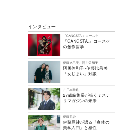
インタビュー
『GANGSTA.』コースケ
『GANGSTA.』コースケ
の創作哲学
伊藤比呂美、阿川佐和子
阿川佐和子×伊藤比呂美
「女じまい」対談
井戸本幹也
27歳編集長が描くミステ
リマガジンの未来
伊藤亜紗
伊藤亜紗が語る『身体の
美学入門』と感性