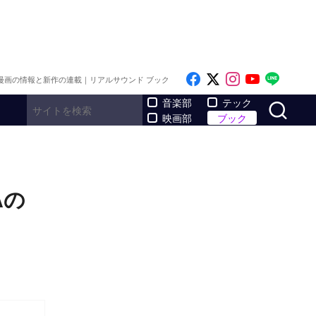
Like on Facebook
Follow on x
Follow on I
Follow o
Follo
漫画の情報と新作の連載｜リアルサウンド ブック
サ
音楽部
テック
映画部
ブック
Aの