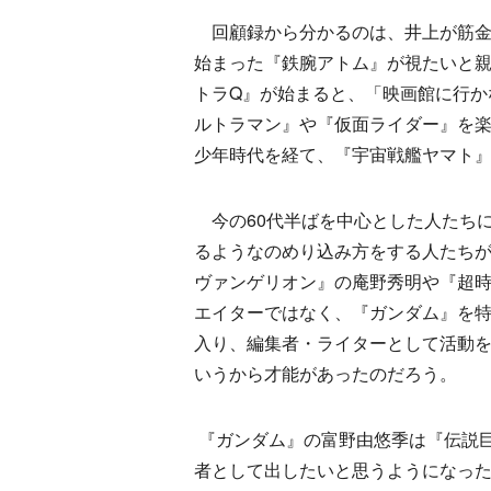
回顧録から分かるのは、井上が筋金入り
始まった『鉄腕アトム』が視たいと親
トラQ』が始まると、「映画館に行か
ルトラマン』や『仮面ライダー』を
少年時代を経て、『宇宙戦艦ヤマト
今の60代半ばを中心とした人たち
るようなのめり込み方をする人たちが
ヴァンゲリオン』の庵野秀明や『超
エイターではなく、『ガンダム』を
入り、編集者・ライターとして活動
いうから才能があったのだろう。
『ガンダム』の富野由悠季は『伝説
者として出したいと思うようになっ