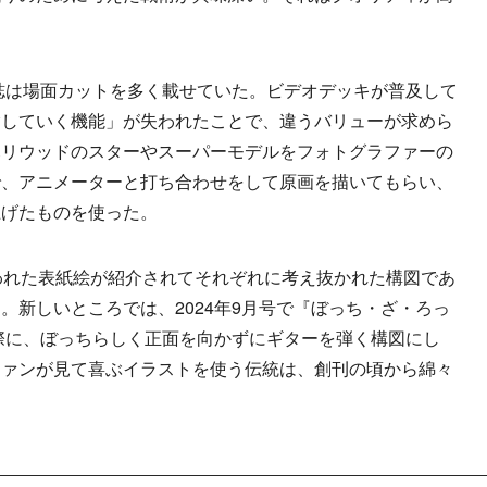
。
誌は場面カットを多く載せていた。ビデオデッキが普及して
験していく機能」が失われたことで、違うバリューが求めら
ハリウッドのスターやスーパーモデルをフォトグラファーの
で、アニメーターと打ち合わせをして原画を描いてもらい、
上げたものを使った。
われた表紙絵が紹介されてそれぞれに考え抜かれた構図であ
。新しいところでは、2024年9月号で『ぼっち・ざ・ろっ
際に、ぼっちらしく正面を向かずにギターを弾く構図にし
ファンが見て喜ぶイラストを使う伝統は、創刊の頃から綿々