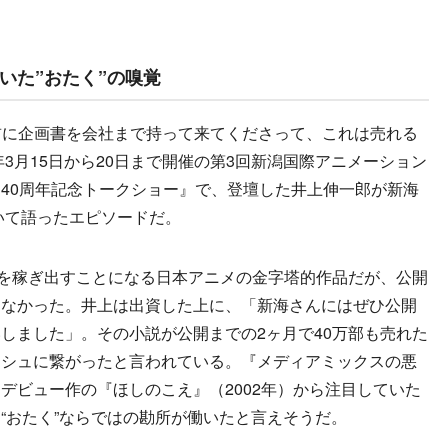
いた”おたく”の嗅覚
前に企画書を会社まで持って来てくださって、これは売れる
年3月15日から20日まで開催の第3回新潟国際アニメーション
40周年記念トークショー』で、登壇した井上伸一郎が新海
ついて語ったエピソードだ。
を稼ぎ出すことになる日本アニメの金字塔的作品だが、公開
くなかった。井上は出資した上に、「新海さんにはぜひ公開
しました」。その小説が公開までの2ヶ月で40万部も売れた
ッシュに繋がったと言われている。『メディアミックスの悪
デビュー作の『ほしのこえ』（2002年）から注目していた
“おたく”ならではの勘所が働いたと言えそうだ。