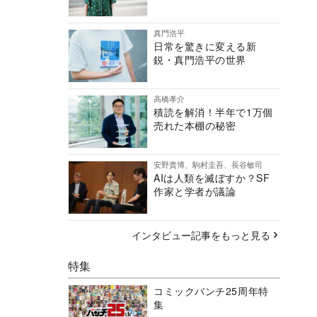
真門浩平
日常を驚きに変える新
鋭・真門浩平の世界
高橋孝介
積読を解消！半年で1万個
売れた本棚の秘密
安野貴博、駒村圭吾、長谷敏司
AIは人類を滅ぼすか？SF
作家と学者が議論
インタビュー記事をもっと見る
特集
コミックバンチ25周年特
集