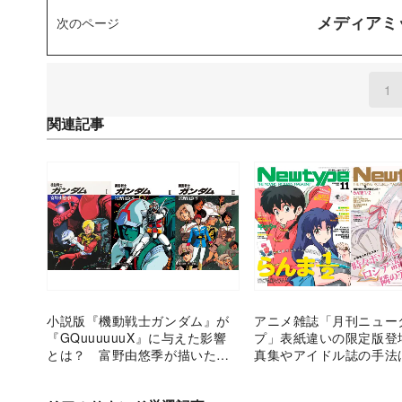
メディアミ
次のページ
1
(
関連記事
小説版『機動戦士ガンダム』が
アニメ雑誌「月刊ニュー
『GQuuuuuuX』に与えた影響
プ」表紙違いの限定版登
とは？ 富野由悠季が描いた
真集やアイドル誌の手法
「原初のガンダム」の姿
するのか？