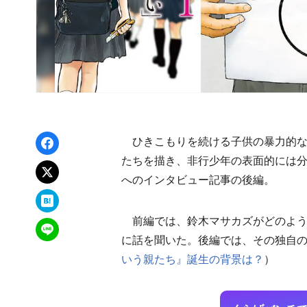
Facebookでシェア
ひきこもりを続ける子供の暴力的な
たちを描き、非行少年の表面的には
xでポスト
へのインタビュー記事の後編。
はてなブックマーク
前編では、鈴木マサカズがどのよう
LINEで送る
に話を聞いた。後編では、その独自
いう親たち』誕生の背景は？
）