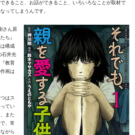
ができること、お話ができること、いろいろなことが取材で
くなってしまうんです。
剛さん原
供たち』
生は構成
の石井光
す『教育
で作画は
とつはス
なってい
り、また
かで、常
けながら