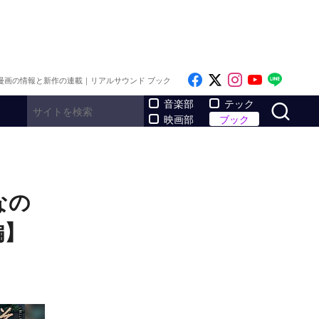
Like on Facebook
Follow on x
Follow on I
Follow o
Follo
漫画の情報と新作の連載｜リアルサウンド ブック
サ
音楽部
テック
映画部
ブック
なの
編】