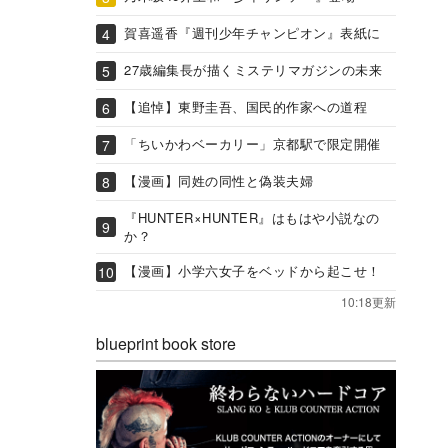
賀喜遥香『週刊少年チャンピオン』表紙に
27歳編集長が描くミステリマガジンの未来
【追悼】東野圭吾、国民的作家への道程
「ちいかわベーカリー」京都駅で限定開催
【漫画】同姓の同性と偽装夫婦
『HUNTER×HUNTER』はもはや小説なの
か？
【漫画】小学六女子をベッドから起こせ！
10:18更新
blueprint book store