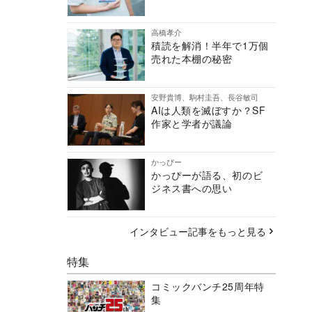
高橋孝介
積読を解消！半年で1万個
売れた本棚の秘密
安野貴博、駒村圭吾、長谷敏司
AIは人類を滅ぼすか？SF
作家と学者が議論
かっぴー
かっぴーが語る、初のビ
ジネス書への思い
インタビュー記事をもっと見る
特集
コミックバンチ25周年特
集