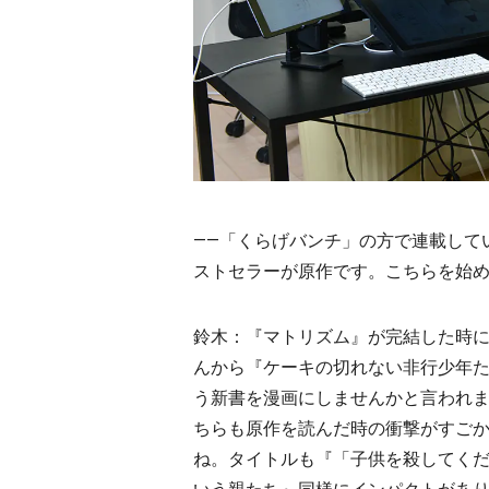
――「くらげバンチ」の方で連載して
ストセラーが原作です。こちらを始
鈴木：『マトリズム』が完結した時
んから『ケーキの切れない非行少年
う新書を漫画にしませんかと言われ
ちらも原作を読んだ時の衝撃がすご
ね。タイトルも『「子供を殺してく
いう親たち』同様にインパクトがあ