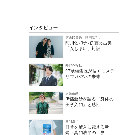
インタビュー
伊藤比呂美、阿川佐和子
阿川佐和子×伊藤比呂美
「女じまい」対談
井戸本幹也
27歳編集長が描くミステ
リマガジンの未来
伊藤亜紗
伊藤亜紗が語る『身体の
美学入門』と感性
真門浩平
日常を驚きに変える新
鋭・真門浩平の世界