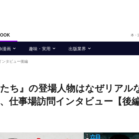
BOOK
本・
eb漫画
趣味・実用
出版業界
インタビュー後編
年たち』の登場人物はなぜリアル
、仕事場訪問インタビュー【後