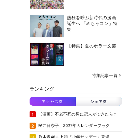
熱狂を呼ぶ新時代の漫画
誕生へ 「めちゃコン」特
集
【特集】夏のホラー文芸
特集記事一覧
ランキング
アクセス数
シェア数
【漫画】不老不死の男に恋人ができたら？
桜井日奈子、2027年カレンダーブック
乃木坂46井上和『少年サンデー』登場