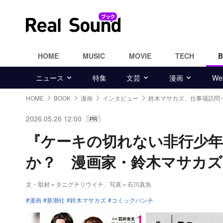
HOME
MUSIC
MOVIE
TECH
ニュース
特集
文芸
漫画
W
HOME
BOOK
漫画
インタビュー
鈴木マサカズ、仕事場訪問
2026.05.26 12:00
PR
『ケーキの切れない非行少
か？ 漫画家・鈴木マサカズ
文・取材＝タニグチリウイチ
、
写真＝石川真魚
漫画
新潮社
鈴木マサカズ
コミックバンチ