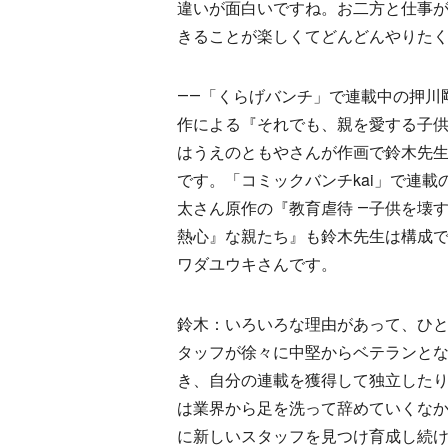
違いが面白いですね。お二方と仕事
きることが楽しくてどんどんやりた
――「くらげバンチ」で連載中の押川
作による『それでも、親を愛する子
はうえのともやさんが作画で鈴木先
です。「コミックバンチkai」で連載
太さん原作の『教育虐待 ―子供を壊
熱心』な親たち』も鈴木先生は構成
ワダユウキさんです。
鈴木：いろいろな理由があって、ひ
タッフが徐々に中堅からベテランと
き、自分の連載を獲得して独立した
は業界から足を洗って辞めていくな
に新しいスタッフを見つけ育成し続