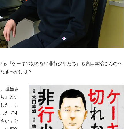
いる『ケーキの切れない非行少年たち』も宮口幸治さんのベ
めたきっかけは？
に、担当さ
たち』とい
ました。こ
かったです
ださい」と
り、内容的