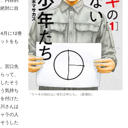
も絶対に自
4月に12巻
ロットをも
ね。宮口先
もらって、
いしたそう
いう気持ち
『ケーキの切れない非行少年たち』（新潮社）
真を付けた
押川さんは
キャラの人
でそうした