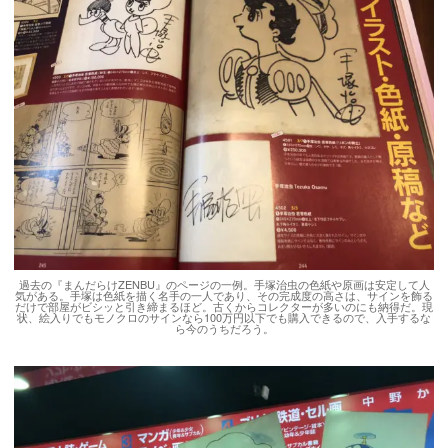
過去の『まんだらけZENBU』のページの一例。手塚治虫の色紙や原画は安定して人
気がある。手塚は色紙を描く名手の一人であり、その完成度の高さは、サインを飾る
だけで部屋がビシッと引き締まるほど。古くからコレクターが多いのにも納得だ。現
状、絵入りでもモノクロのサインなら100万円以下でも購入できるので、入手するな
ら今のうちだろう。