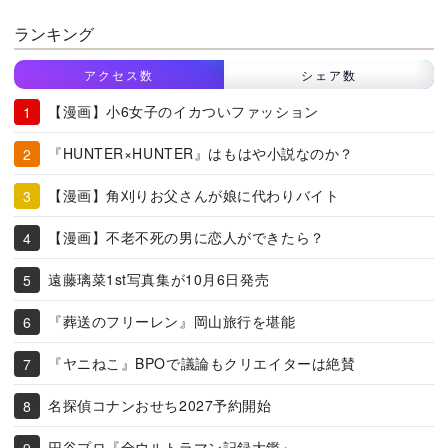
ランキング
アクセス数
シェア数
【漫画】小6女子のイカついファッション
『HUNTER×HUNTER』はもはや小説なのか？
【漫画】角刈りお父さんが娘に代わりバイト
【漫画】不老不死の男に恋人ができたら？
遠藤璃菜1st写真集が10月6日発売
『葬送のフリーレン』岡山旅行を堪能
『ヤニねこ』BPOで議論もクリエイターは絶賛
名探偵コナンおせち2027予約開始
円谷プロ『全ウルトラマン記録大鑑』