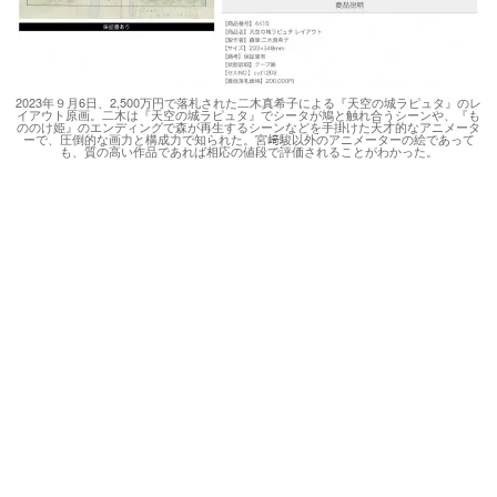
2023年９月6日、2,500万円で落札された二木真希子による『天空の城ラピュタ』のレ
イアウト原画。二木は『天空の城ラピュタ』でシータが鳩と触れ合うシーンや、『も
ののけ姫』のエンディングで森が再生するシーンなどを手掛けた天才的なアニメータ
ーで、圧倒的な画力と構成力で知られた。宮﨑駿以外のアニメーターの絵であって
も、質の高い作品であれば相応の値段で評価されることがわかった。