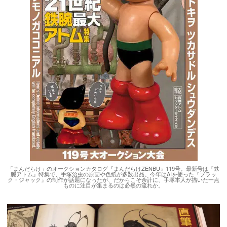
「まんだらけ」のオークションカタログ『まんだらけZENBU』119号。最新号は『鉄
腕アトム』特集で、手塚治虫の原画や色紙が多数出品。今年はAIを使った『ブラッ
ク・ジャック』の制作が話題になったが、だからこそ余計に、手塚本人が描いた一点
ものに注目が集まるのは必然の流れか。