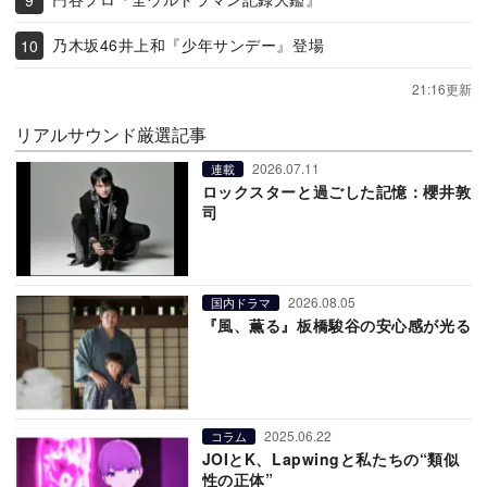
乃木坂46井上和『少年サンデー』登場
21:16更新
リアルサウンド厳選記事
2026.07.11
連載
ロックスターと過ごした記憶：櫻井敦
司
2026.08.05
国内ドラマ
『風、薫る』板橋駿谷の安心感が光る
2025.06.22
コラム
JOIとK、Lapwingと私たちの“類似
性の正体”