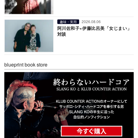
2026.08.06
趣味・実用
阿川佐和子×伊藤比呂美「女じまい」
対談
blueprint book store