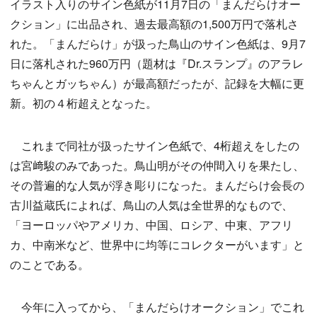
イラスト入りのサイン色紙が11月7日の「まんだらけオー
クション」に出品され、過去最高額の1,500万円で落札さ
れた。「まんだらけ」が扱った鳥山のサイン色紙は、9月7
日に落札された960万円（題材は『Dr.スランプ』のアラレ
ちゃんとガッちゃん）が最高額だったが、記録を大幅に更
新。初の４桁超えとなった。
これまで同社が扱ったサイン色紙で、4桁超えをしたの
は宮﨑駿のみであった。鳥山明がその仲間入りを果たし、
その普遍的な人気が浮き彫りになった。まんだらけ会長の
古川益蔵氏によれば、鳥山の人気は全世界的なもので、
「ヨーロッパやアメリカ、中国、ロシア、中東、アフリ
カ、中南米など、世界中に均等にコレクターがいます」と
のことである。
今年に入ってから、「まんだらけオークション」でこれ