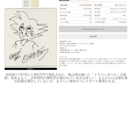
2023年11月7日に1,500万円で落札された、鳥山明が描いた『ドラゴンボール』の色
紙。宛名もなく、少年時代の孫悟空が描かれている点も珍しい。まんだらけは落札者
の詳細を開示していないが、おそらく海外のコレクターと推測される。