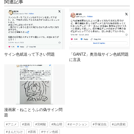
関連記事
サイン色紙送って下さい問題
「GANTZ」奥浩哉サイン色紙問題
に言及
漫画家・ねことうふの偽サイン問
題
アニメ
漫画
宮崎駿
鳥山明
オークション
手塚治虫
山内貴範
まんだらけ
原画
サイン色紙