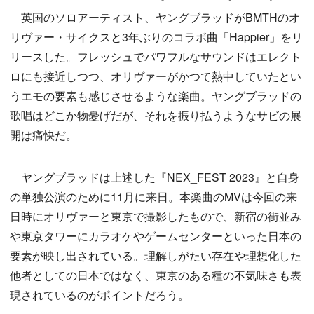
英国のソロアーティスト、ヤングブラッドがBMTHのオ
リヴァー・サイクスと3年ぶりのコラボ曲「Happier」をリ
リースした。フレッシュでパワフルなサウンドはエレクト
ロにも接近しつつ、オリヴァーがかつて熱中していたとい
うエモの要素も感じさせるような楽曲。ヤングブラッドの
歌唱はどこか物憂げだが、それを振り払うようなサビの展
開は痛快だ。
ヤングブラッドは上述した『NEX_FEST 2023』と自身
の単独公演のために11月に来日。本楽曲のMVは今回の来
日時にオリヴァーと東京で撮影したもので、新宿の街並み
や東京タワーにカラオケやゲームセンターといった日本の
要素が映し出されている。理解しがたい存在や理想化した
他者としての日本ではなく、東京のある種の不気味さも表
現されているのがポイントだろう。