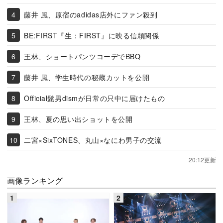
藤井 風、原宿のadidas店外にファン殺到
BE:FIRST『生：FIRST』に映る信頼関係
王林、ショートパンツコーデでBBQ
藤井 風、学生時代の秘蔵カットを公開
Official髭男dismが日常の只中に届けたもの
王林、夏の思い出ショットを公開
二宮×SixTONES、丸山×なにわ男子の交流
20:12更新
画像ランキング