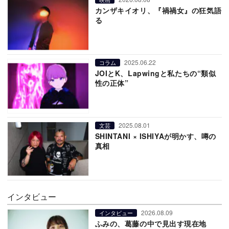
カンザキイオリ、『禍禍女』の狂気語
る
2025.06.22
コラム
JOIとK、Lapwingと私たちの“類似
性の正体”
2025.08.01
文芸
SHINTANI × ISHIYAが明かす、噂の
真相
インタビュー
2026.08.09
インタビュー
ふみの、葛藤の中で見出す現在地