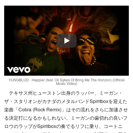
Play
YUNGBLUD - Happier (feat. Oli Sykes Of Bring Me The Horizon) (Official
Music Video)
テキサス州ヒューストン出身のラッパー、ミーガン・
ザ・スタリオンがカナダのメタルバンドSpiritboxを迎えた
楽曲「Cobra (Rock Remix)」はその流れをさらに加速させ
る決定打になるかもしれない。ミーガンの歯切れの良いフ
ロウのラップがSpiritboxの奏でるリフに乗り、コートニ