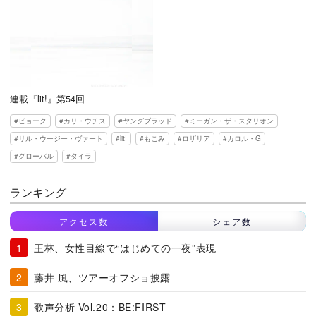
連載『lit!』第54回
ビョーク
カリ・ウチス
ヤングブラッド
ミーガン・ザ・スタリオン
リル・ウージー・ヴァート
lit!
もこみ
ロザリア
カロル・G
グローバル
タイラ
ランキング
アクセス数
シェア数
王林、女性目線で“はじめての一夜”表現
藤井 風、ツアーオフショ披露
歌声分析 Vol.20：BE:FIRST