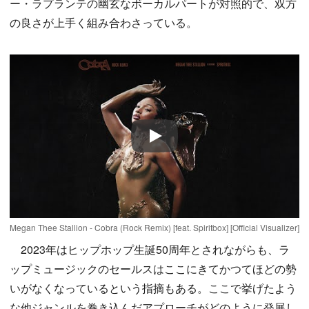
ー・ラプランテの幽玄なボーカルパートが対照的で、双方
の良さが上手く組み合わさっている。
Play
Megan Thee Stallion - Cobra (Rock Remix) [feat. Spiritbox] [Official Visualizer]
2023年はヒップホップ生誕50周年とされながらも、ラ
ップミュージックのセールスはここにきてかつてほどの勢
いがなくなっているという指摘もある。ここで挙げたよう
な他ジャンルを巻き込んだアプローチがどのように発展し