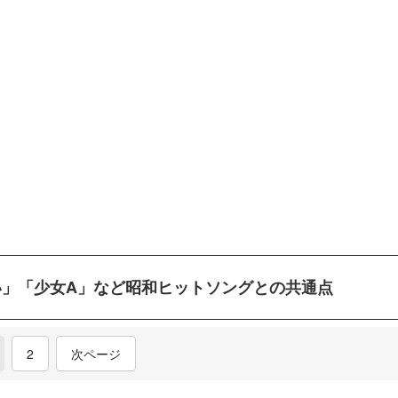
らない」「少女A」など昭和ヒットソングとの共通点
current)
2
次ページ