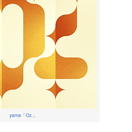
yama「Oz.」