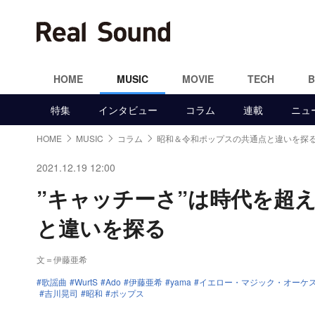
HOME
MUSIC
MOVIE
TECH
特集
インタビュー
コラム
連載
ニュ
HOME
MUSIC
コラム
昭和＆令和ポップスの共通点と違いを探
2021.12.19 12:00
”キャッチーさ”は時代を超
と違いを探る
文＝伊藤亜希
歌謡曲
WurtS
Ado
伊藤亜希
yama
イエロー・マジック・オーケ
吉川晃司
昭和
ポップス