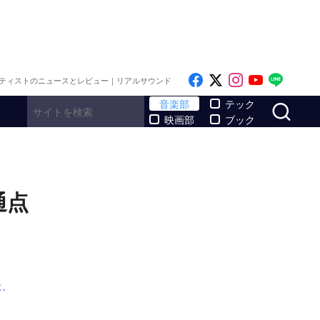
Like on Facebook
Follow on x
Follow on I
Follow o
Follo
ティストのニュースとレビュー｜リアルサウンド
サ
音楽部
テック
映画部
ブック
通点
に。