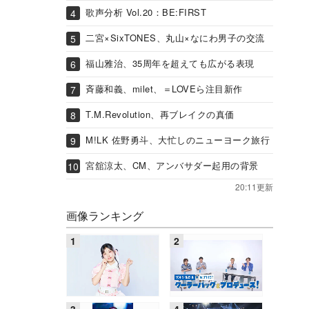
歌声分析 Vol.20：BE:FIRST
二宮×SixTONES、丸山×なにわ男子の交流
福山雅治、35周年を超えても広がる表現
斉藤和義、milet、＝LOVEら注目新作
T.M.Revolution、再ブレイクの真価
M!LK 佐野勇斗、大忙しのニューヨーク旅行
宮舘涼太、CM、アンバサダー起用の背景
20:11更新
画像ランキング