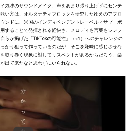
ァイ気味のサウンドメイク、声をあまり張り上げずにセンテ
な歌い方は、オルタナティブロックを研究したゆえのアプロ
サウンドに、米国のインディペンデントレーベル＜サブ・ポ
多用することで発揮される軽快さ、メロディも言葉もシンプ
らが掲げた「TikTokの可能性」（※1）へのチャレンジの
しっかり狙って作っているのだが、そこを嫌味に感じさせな
れを取り巻く現象に対してリスペクトがあるからだろう。楽
能が出て来たなと思わずにいられない。