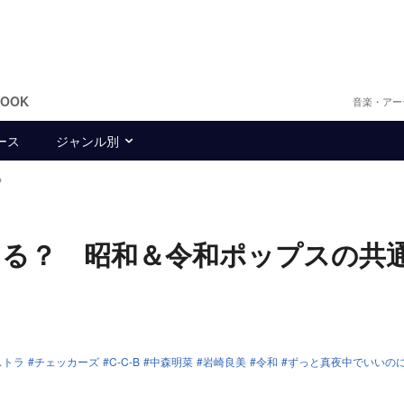
BOOK
音楽・アー
ース
ジャンル別
る
える？ 昭和＆令和ポップスの共
ストラ
チェッカーズ
C-C-B
中森明菜
岩崎良美
令和
ずっと真夜中でいいの