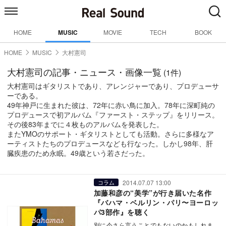
HOME
MUSIC
MOVIE
TECH
BOOK
HOME
MUSIC
大村憲司
大村憲司の記事・ニュース・画像一覧
(1件)
大村憲司はギタリストであり、アレンジャーであり、プロデューサ
ーである。
49年神戸に生まれた彼は、72年に赤い鳥に加入。78年に深町純の
プロデュースで初アルバム『ファースト・ステップ』をリリース。
その後83年までに４枚ものアルバムを発表した。
またYMOのサポート・ギタリストとしても活動。さらに多様なア
ーティストたちのプロデュースなども行なった。しかし98年、肝
臓疾患のため永眠。49歳という若さだった。
2014.07.07 13:00
コラム
加藤和彦の“美学”が行き届いた名作
『バハマ・ベルリン・パリ〜ヨーロッ
パ3部作』を聴く
別に今さら言うことでもないのかもしれま