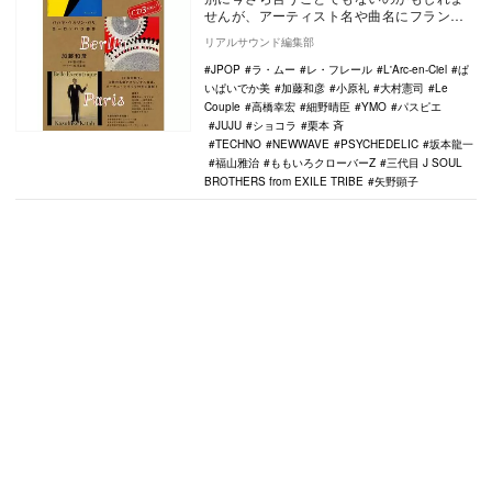
せんが、アーティスト名や曲名にフランス
語を付けることって、どう思いますか？
リアルサウンド編集部
僕個人としては…
JPOP
ラ・ムー
レ・フレール
L'Arc-en-Ciel
ぱ
いぱいでか美
加藤和彦
小原礼
大村憲司
Le
Couple
高橋幸宏
細野晴臣
YMO
パスピエ
JUJU
ショコラ
栗本 斉
TECHNO
NEWWAVE
PSYCHEDELIC
坂本龍一
福山雅治
ももいろクローバーZ
三代目 J SOUL
BROTHERS from EXILE TRIBE
矢野顕子