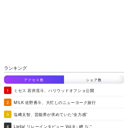
ランキング
アクセス数
シェア数
ミセス 若井滉斗、ハリウッドオフショ公開
M!LK 佐野勇斗、大忙しのニューヨーク旅行
塩﨑太智、芸能界が求めていた“全力感”
Liella! リレーインタビュー Vol.9：岬 なこ