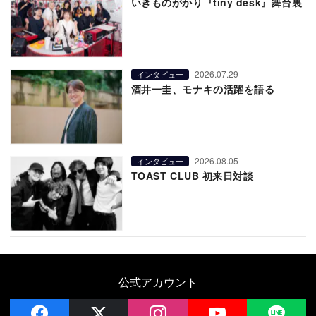
いきものがかり『tiny desk』舞台裏
2026.07.29
インタビュー
酒井一圭、モナキの活躍を語る
2026.08.05
インタビュー
TOAST CLUB 初来日対談
公式アカウント
facebook
x
instagram
YouTube
LIN