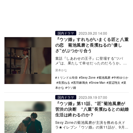
2023.09.20 14:00
国内ドラマ
『ウソ婚』すれちがいまくる匠と八重
の恋 菊池風磨と長濱ねるの“優し
さ”がぶつかり合う
童話『しあわせの王子』に登場する“ツバ
メ”は、果たして幸せだったのだろうか。自
分についている宝石や金ぱくを、貧しい人
菜本かな
たちにあげて…
トリンドル玲奈
Sexy Zone
菊池風磨
中村ゆりか
長濱ねる
黒羽麻璃央
Snow Man
渡辺翔太
菜
本かな
ウソ婚
2023.09.19 07:00
国内ドラマ
『ウソ婚』第11話、“匠”菊池風磨が
苦渋の決断 “八重”長濱ねるとの結婚
生活は終わるのか？
Sexy Zoneの菊池風磨が主演を務める火ド
ラ★イレブン『ウソ婚』の第11話が、9月
19日23時よりカンテレ・フジテレビ系で