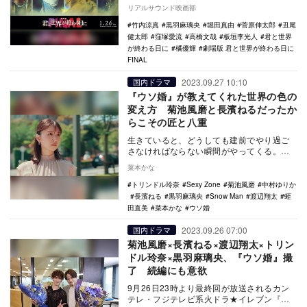
て、板垣李光人、窪塚愛流、橘優輝、黒羽
リアルサウンド映画部
麻璃央…
竹内涼真
黒羽麻璃央
堀田真由
菅原伸太郎
丑尾
健太郎
窪塚愛流
高橋文哉
板垣李光人
君と世界
が終わる日に
橘優輝
劇場版 君と世界が終わる日に
FINAL
2023.09.27 10:10
国内ドラマ
『ウソ婚』が教えてくれた世界の色の
変え方 菊池風磨と長濱ねるだったか
らこその匠と八重
生きていると、どうしても建前でやり過ご
さなければならない瞬間がやってくる。た
とえば、上司から「この服、どう？」と聞
菜本かな
かれて、本音で…
トリンドル玲奈
Sexy Zone
菊池風磨
中村ゆりか
長濱ねる
黒羽麻璃央
Snow Man
渡辺翔太
蛭
田直美
菜本かな
ウソ婚
2023.09.26 07:00
国内ドラマ
菊池風磨×長濱ねる×渡辺翔太×トリン
ドル玲奈×黒羽麻璃央、『ウソ婚』撮
了 続編にも意欲
9月26日23時より最終回が放送されるカン
テレ・フジテレビ系火ドラ★イレブン『ウ