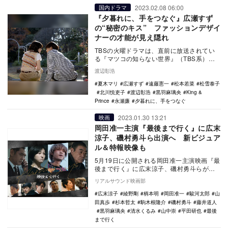
2023.02.08 06:00
国内ドラマ
『夕暮れに、手をつなぐ』広瀬すず
の“秘密のキス” ファッションデザイ
ナーの才能が見え隠れ
TBSの火曜ドラマは、直前に放送されてい
る『マツコの知らない世界』（TBS系）か
らCMなしの地続きでオンエアへと流れてい
渡辺彰浩
く。いつ…
夏木マリ
広瀬すず
遠藤憲一
松本若菜
松雪泰子
北川悦吏子
渡辺彰浩
黒羽麻璃央
King &
Prince
永瀬廉
夕暮れに、手をつなぐ
2023.01.30 13:21
映画
岡田准一主演『最後まで行く』に広末
涼子、磯村勇斗ら出演へ 新ビジュア
ル＆特報映像も
5月19日に公開される岡田准一主演映画『最
後まで行く』に広末涼子、磯村勇斗らが出
演することが決定。あわせて新ビジュアル
リアルサウンド映画部
と特報映像…
広末涼子
綾野剛
柄本明
岡田准一
駿河太郎
山
田真歩
杉本哲太
駒木根隆介
磯村勇斗
藤井道人
黒羽麻璃央
清水くるみ
山中崇
平田研也
最後
まで行く