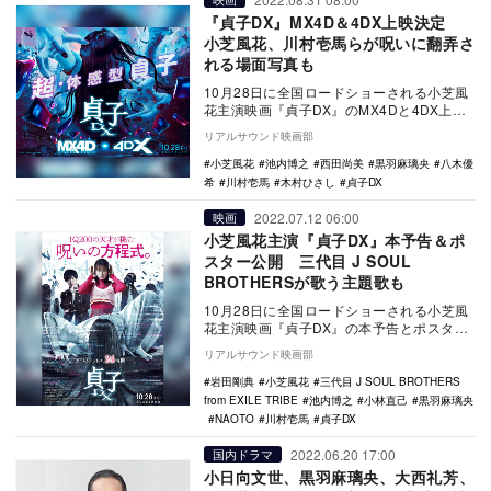
『貞子DX』MX4D＆4DX上映決定
小芝風花、川村壱馬らが呪いに翻弄さ
れる場面写真も
10月28日に全国ロードショーされる小芝風
花主演映画『貞子DX』のMX4Dと4DX上映
が決定し、あわせて場面写真が公開され
リアルサウンド映画部
た。 …
小芝風花
池内博之
西田尚美
黒羽麻璃央
八木優
希
川村壱馬
木村ひさし
貞子DX
2022.07.12 06:00
映画
小芝風花主演『貞子DX』本予告＆ポ
スター公開 三代目 J SOUL
BROTHERSが歌う主題歌も
10月28日に全国ロードショーされる小芝風
花主演映画『貞子DX』の本予告とポスター
ビジュアルが公開された。 “見た者が必ず
リアルサウンド映画部
一…
岩田剛典
小芝風花
三代目 J SOUL BROTHERS
from EXILE TRIBE
池内博之
小林直己
黒羽麻璃央
NAOTO
川村壱馬
貞子DX
2022.06.20 17:00
国内ドラマ
小日向文世、黒羽麻璃央、大西礼芳、