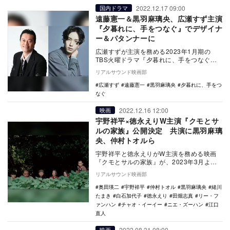
2022.12.17 09:00
国内ドラマ
遠藤憲一＆黒羽麻璃央、広瀬すず主演
『夕暮れに、手をつなぐ』でデザイナ
ー＆パタンナーに
広瀬すずが主演を務める2023年1月期の
TBS火曜ドラマ『夕暮れに、手をつなぐ』
に、遠藤憲一と黒羽麻璃央が出演すること
リアルサウンド映画部
が決定した…
広瀬すず
遠藤憲一
黒羽麻璃央
夕暮れに、手をつ
なぐ
2022.12.16 12:00
映画
宇野祥平×徳永えりW主演『クモとサ
ルの家族』公開決定 共演に黒羽麻璃
央、仲村トオルら
宇野祥平と徳永えりがW主演を務める映画
『クモとサルの家族』が、2023年3月より
K’s cinemaほか全国順次公開されること
リアルサウンド映画部
が…
奥田瑛二
宇野祥平
仲村トオル
黒羽麻璃央
緒川
たまき
白石加代子
徳永えり
田畑志真
リー・フ
ァンハン
チャオ・イーイー
ニエ・ズーハン
江口
直人
2022.08.31 08:00
映画