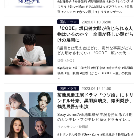
余貴美子
松井愛莉
黒羽麻璃央
あの
シソンヌ
じろう
Snow Man
でんぱ組.inc
フワちゃん
目黒
蓮
アンミカ
赤ペン瀧川
トリリオンゲーム
2023.07.10 06:00
国内ドラマ
『CODE』坂口健太郎が信じられる人
物はいるのか？ 全員が怪しい謎だら
けの展開に
2話目とは思えぬほどに、意外な事実がどん
どん明かされていく『CODE－願いの代償
－』（読売テレビ・日本テレビ系）。 “ど
佳香（かこ）
んな…
染谷将太
坂口健太郎
松下奈緒
鈴木浩介
黒羽麻
璃央
堀田真由
佳香（かこ）
CODE－願いの代償
－
2023.06.14 11:00
国内ドラマ
菊池風磨主演ドラマ『ウソ婚』にトリ
ンドル玲奈、黒羽麻璃央、織田梨沙、
鶴見辰吾が出演
Sexy Zoneの菊池風磨が主演を務める7月期
のカンテレ・フジテレビ系火ドラ★イレブ
ン『ウソ婚』の新キャストとして、トリン
リアルサウンド映画部
ドル…
トリンドル玲奈
Sexy Zone
菊池風磨
長濱ねる