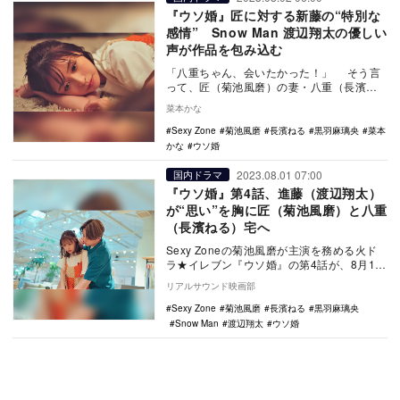
『ウソ婚』匠に対する新藤の“特別な
感情” Snow Man 渡辺翔太の優しい
声が作品を包み込む
「八重ちゃん、会いたかった！」 そう言
って、匠（菊池風磨）の妻・八重（長濱ね
る）に抱きついた進藤（渡辺翔太）。筆者
菜本かな
はこのシー…
Sexy Zone
菊池風磨
長濱ねる
黒羽麻璃央
菜本
かな
ウソ婚
2023.08.01 07:00
国内ドラマ
『ウソ婚』第4話、進藤（渡辺翔太）
が“思い”を胸に匠（菊池風磨）と八重
（長濱ねる）宅へ
Sexy Zoneの菊池風磨が主演を務める火ド
ラ★イレブン『ウソ婚』の第4話が、8月1日
23時よりカンテレ・フジテレビ系で放送
リアルサウンド映画部
さ…
Sexy Zone
菊池風磨
長濱ねる
黒羽麻璃央
Snow Man
渡辺翔太
ウソ婚