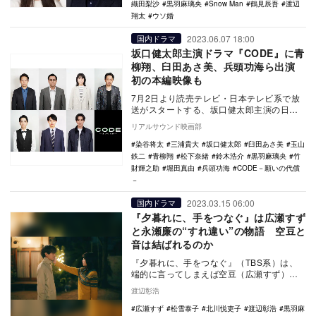
織田梨沙
黒羽麻璃央
Snow Man
鶴見辰吾
渡辺
翔太
ウソ婚
2023.06.07 18:00
国内ドラマ
坂口健太郎主演ドラマ『CODE』に青
柳翔、臼田あさ美、兵頭功海ら出演
初の本編映像も
7月2日より読売テレビ・日本テレビ系で放
送がスタートする、坂口健太郎主演の日曜
ドラマ『CODE－願いの代償－』の追加キ
リアルサウンド映画部
ャストとし…
染谷将太
三浦貴大
坂口健太郎
臼田あさ美
玉山
鉄二
青柳翔
松下奈緒
鈴木浩介
黒羽麻璃央
竹
財輝之助
堀田真由
兵頭功海
CODE－願いの代償
－
2023.03.15 06:00
国内ドラマ
『夕暮れに、手をつなぐ』は広瀬すず
と永瀬廉の“すれ違い”の物語 空豆と
音は結ばれるのか
『夕暮れに、手をつなぐ』（TBS系）は、
端的に言ってしまえば空豆（広瀬すず）と
音（永瀬廉）のすれ違いの物語だ。「好
渡辺彰浩
き」の一言が言…
広瀬すず
松雪泰子
北川悦吏子
渡辺彰浩
黒羽麻