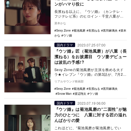
ンがハマり役に
長濱ねる以上に、『ウソ婚』（カンテレ・
フジテレビ系）のヒロイン・千堂八重がハ
マる役者はいるだろうか。第3話を通して、
菜本かな
長濱が演じる…
Sexy Zone
菊池風磨
長濱ねる
黒羽麻璃央
菜本
かな
ウソ婚
2023.07.25 07:00
国内ドラマ
『ウソ婚』匠（菊池風磨）が八重（長
濱ねる）をお披露目 ウソ妻デビュー
は波乱の予感!?
Sexy Zoneの菊池風磨が主演を務める火ド
ラ★イレブン『ウソ婚』の第3話が、7月25
日23時よりカンテレ・フジテレビ系で放
リアルサウンド映画部
送…
Sexy Zone
菊池風磨
長濱ねる
黒羽麻璃央
Snow Man
渡辺翔太
ウソ婚
2023.07.19 06:00
国内ドラマ
『ウソ婚』は菊池風磨の“二面性”が魅
力のひとつに 八重に対する匠の溢れ
んばかりの愛
これほどに、“菊池風磨が菊池風磨してい