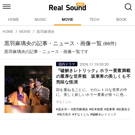
HOME
MUSIC
MOVIE
TECH
BOOK
HOME
MOVIE
黒羽麻璃央
黒羽麻璃央の記事・ニュース・画像一覧
(66件)
黒羽麻璃央の記事・ニュース・画像一覧です
2024.11.19 00:30
国内ドラマ
『嘘解きレトリック』ホラー要素満載
の重厚な世界観 坂東希の美しくも不
気味な怪演
回を重ねるごとに、そのレトロな世界の中
に、美しく妖しいホラー要素が徐々に色濃
くなっていく『嘘解きレトリック』（フジ
すなくじら
テレビ系）。そ…
温水洋一
黒羽麻璃央
松本穂香
坂東希
鈴鹿央士
味方良介
すなくじら
嘘解きレトリック