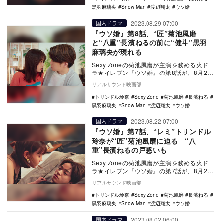
黒羽麻璃央
Snow Man
渡辺翔太
ウソ婚
2023.08.29 07:00
国内ドラマ
『ウソ婚』第8話、“匠”菊池風磨
と“八重”長濱ねるの前に“健斗”黒羽
麻璃央が現れる
Sexy Zoneの菊池風磨が主演を務める火ド
ラ★イレブン『ウソ婚』の第8話が、8月29
日23時よりカンテレ・フジテレビ系で放
リアルサウンド映画部
送…
トリンドル玲奈
Sexy Zone
菊池風磨
長濱ねる
黒羽麻璃央
Snow Man
渡辺翔太
ウソ婚
2023.08.22 07:00
国内ドラマ
『ウソ婚』第7話、“レミ”トリンドル
玲奈が“匠”菊池風磨に迫る “八
重”長濱ねるの戸惑いも
Sexy Zoneの菊池風磨が主演を務める火ド
ラ★イレブン『ウソ婚』の第7話が、8月22
日23時よりカンテレ・フジテレビ系で放
リアルサウンド映画部
送…
トリンドル玲奈
Sexy Zone
菊池風磨
長濱ねる
黒羽麻璃央
Snow Man
渡辺翔太
ウソ婚
2023.08.02 06:00
国内ドラマ