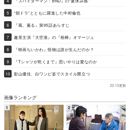
『スパイダーマン：BND』の“夏休み感”
“朝ドラ”とともに躍進した中村倫也
『風、薫る』第95話あらすじ
趣里主演『大空港』の『相棒』オマージュ
『映画ちいかわ』怪物は誰が生んだのか？
『Tシャツが乾くまで』思いやりは愛なのか
影山優佳、白ワンピ姿でスタイル際立つ
22:13更新
画像ランキング