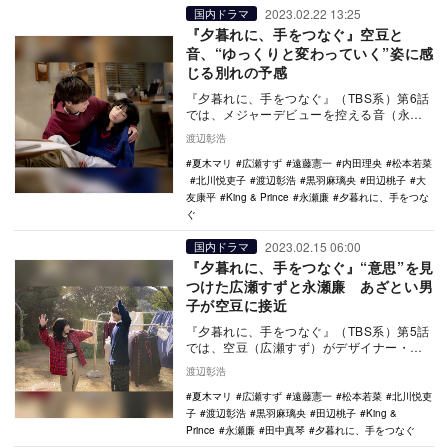
2023.02.22 13:25
国内ドラマ
『夕暮れに、手をつなぐ』空豆と
音、“ゆっくりと変わっていく”姿に感
じる別れの予感
『夕暮れに、手をつなぐ』（TBS系）第6話
では、メジャーデビューを控える音（永瀬
廉）が組むユニットのボーカリストが見つ
渡辺彰浩
かる。それ…
夏木マリ
広瀬すず
遠藤憲一
内田理央
松本若菜
北川悦吏子
渡辺彰浩
黒羽麻璃央
田辺桃子
大
友康平
King & Prince
永瀬廉
夕暮れに、手をつな
ぐ
2023.02.15 06:00
国内ドラマ
『夕暮れに、手をつなぐ』“意思”を見
つけた広瀬すずと永瀬廉 あざとい男
子が空豆に接近
『夕暮れに、手をつなぐ』（TBS系）第5話
では、空豆（広瀬すず）がデザイナー・久
遠徹（遠藤憲一）の手がけるブランド「ア
渡辺彰浩
ンダーソニ…
夏木マリ
広瀬すず
遠藤憲一
松本若菜
北川悦吏
子
渡辺彰浩
黒羽麻璃央
田辺桃子
King &
Prince
永瀬廉
田中真琴
夕暮れに、手をつなぐ