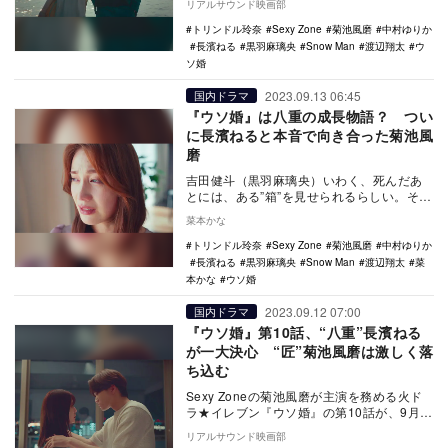
リアルサウンド映画部
放…
トリンドル玲奈
Sexy Zone
菊池風磨
中村ゆりか
長濱ねる
黒羽麻璃央
Snow Man
渡辺翔太
ウ
ソ婚
2023.09.13 06:45
国内ドラマ
『ウソ婚』は八重の成長物語？ つい
に長濱ねると本音で向き合った菊池風
磨
吉田健斗（黒羽麻璃央）いわく、死んだあ
とには、ある”箱”を見せられるらしい。その
箱には、生きている間にビビっちゃった
菜本かな
り、諦めちゃ…
トリンドル玲奈
Sexy Zone
菊池風磨
中村ゆりか
長濱ねる
黒羽麻璃央
Snow Man
渡辺翔太
菜
本かな
ウソ婚
2023.09.12 07:00
国内ドラマ
『ウソ婚』第10話、“八重”長濱ねる
が一大決心 “匠”菊池風磨は激しく落
ち込む
Sexy Zoneの菊池風磨が主演を務める火ド
ラ★イレブン『ウソ婚』の第10話が、9月
12日23時よりカンテレ・フジテレビ系で
リアルサウンド映画部
放…