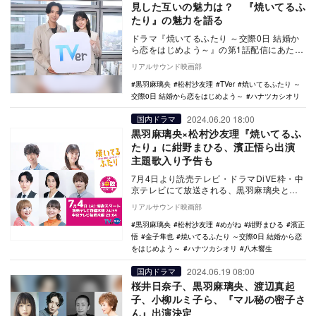
見した互いの魅力は？ 『焼いてるふ
たり』の魅力を語る
ドラマ『焼いてるふたり ～交際0日 結婚か
ら恋をはじめよう～』の第1話配信にあた
り、主演の黒羽麻璃央と松村沙友理からイ
リアルサウンド映画部
ンタビュー…
黒羽麻璃央
松村沙友理
TVer
焼いてるふたり ～
交際0日 結婚から恋をはじめよう～
ハナツカシオリ
2024.06.20 18:00
国内ドラマ
黒羽麻璃央×松村沙友理『焼いてるふ
たり』に紺野まひる、濱正悟ら出演
主題歌入り予告も
7月4日より読売テレビ・ドラマDiVE枠・中
京テレビにて放送される、黒羽麻璃央と松
村沙友理のW主演ドラマ『焼いてるふたり
リアルサウンド映画部
～交際…
黒羽麻璃央
松村沙友理
めがね
紺野まひる
濱正
悟
金子隼也
焼いてるふたり ～交際0日 結婚から恋
をはじめよう～
ハナツカシオリ
八木響生
2024.06.19 08:00
国内ドラマ
桜井日奈子、黒羽麻璃央、渡辺真起
子、小柳ルミ子ら、『マル秘の密子さ
ん』出演決定