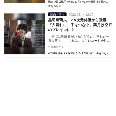
璃央
田辺桃子
King & Prince
永瀬廉
夕暮れに、
手をつなぐ
2023.03.14 12:00
国内ドラマ
黒羽麻璃央、2.5次元俳優から飛躍
『夕暮れに、手をつなぐ』葉月は空豆
のブレインに？
「そばに理解者がいるかどうか、それが一
番大事！」 これは、大手レコード会社
「ユニバースレコード」で音（永瀬廉）の
久保田ひかる
担当をしてい…
黒羽麻璃央
久保田ひかる
夕暮れに、手をつなぐ