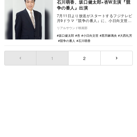
石川萌香、坂口健太郎×杏W主演『競
争の番人』出演
7月11日より放送がスタートするフジテレビ
月9ドラマ『競争の番人』に、小日向文世、
黒羽麻璃央、大西礼芳、石川萌香が出演す
リアルサウンド映画部
ることが…
坂口健太郎
杏
小日向文世
黒羽麻璃央
大西礼芳
競争の番人
石川萌香
1
(current)
2