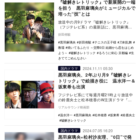
『嘘解きレトリック』で新展開の一端
を担う 黒羽麻璃央がミュージカルで
培った“技”とは
放送中の月9ドラマ『嘘解きレトリック』
（フジテレビ系）の最新話に、黒羽麻璃央
がゲストとして登場するのだという。本作
折田侑駿
は若手俳優の中…
黒羽麻璃央
折田侑駿
テニスの王子様
刀剣乱舞
教場
焼いてるふたり ～交際0日 結婚から恋をはじめ
よう～
嘘解きレトリック
るろうに剣心 京都編
生
きててごめんなさい
2024.11.11 05:30
国内ドラマ
黒羽麻璃央、2年ぶり月9『嘘解きレ
トリック』で絵描き役に 温水洋一＆
坂東希も出演
フジテレビ系にて毎週月曜21時より放送中
の鈴鹿央士と松本穂香のW主演ドラマ『嘘
解きレトリック』の第7話ゲストとして、黒
リアルサウンド映画部
羽麻璃央、…
温水洋一
黒羽麻璃央
松本穂香
坂東希
鈴鹿央士
嘘解きレトリック
2024.07.05 16:20
国内ドラマ
黒羽麻璃央×松村沙友理、“0日”で発