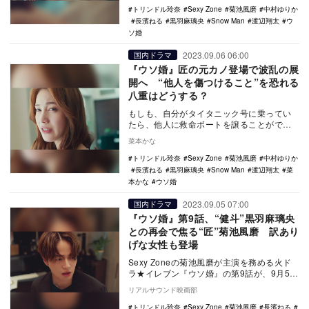
トリンドル玲奈
Sexy Zone
菊池風磨
中村ゆりか
長濱ねる
黒羽麻璃央
Snow Man
渡辺翔太
ウ
ソ婚
2023.09.06 06:00
国内ドラマ
『ウソ婚』匠の元カノ登場で波乱の展
開へ “他人を傷つけること”を恐れる
八重はどうする？
もしも、自分がタイタニック号に乗ってい
たら、他人に救命ボートを譲ることができ
るだろうか。大切な人になら、命を差し出
菜本かな
しても……と思…
トリンドル玲奈
Sexy Zone
菊池風磨
中村ゆりか
長濱ねる
黒羽麻璃央
Snow Man
渡辺翔太
菜
本かな
ウソ婚
2023.09.05 07:00
国内ドラマ
『ウソ婚』第9話、“健斗”黒羽麻璃央
との再会で焦る“匠”菊池風磨 訳あり
げな女性も登場
Sexy Zoneの菊池風磨が主演を務める火ド
ラ★イレブン『ウソ婚』の第9話が、9月5日
23時よりカンテレ・フジテレビ系で放送
リアルサウンド映画部
さ…
トリンドル玲奈
Sexy Zone
菊池風磨
長濱ねる