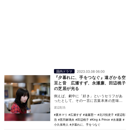
2023.03.08 06:00
国内ドラマ
『夕暮れに、手をつなぐ』遠ざかる空
豆と音 広瀬すず、永瀬廉、田辺桃子
の芝居が光る
例えば、劇中に「好き」というセリフがあ
ったとして、その一言に言葉本来の意味を
超えたニュアンスを付けていくのが脚本や
渡辺彰浩
演出、そして俳…
夏木マリ
広瀬すず
遠藤憲一
北川悦吏子
渡辺彰
浩
黒羽麻璃央
田辺桃子
King & Prince
永瀬廉
小久保寿人
夕暮れに、手をつなぐ