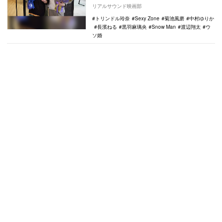
ソ婚』。主演の菊池風磨をはじめ、長濱ね
リアルサウンド映画部
る、渡辺翔…
トリンドル玲奈
Sexy Zone
菊池風磨
中村ゆりか
長濱ねる
黒羽麻璃央
Snow Man
渡辺翔太
ウ
ソ婚