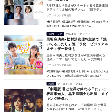
7月13日より放送がスタートする福原遥主演
ドラマ『マル秘の密子さん』（日本テレビ
系）の追加キャストとして、小柳ルミ子、
リアルサウンド映画部
神保悟志、…
桜井日奈子
渡辺真起子
黒羽麻璃央
小柳ルミ子
石井正則
玉田志織
マル秘の密子さん
2024.06.12 21:00
国内ドラマ
黒羽麻璃央×松村沙友理W主演で『焼
いてるふたり』連ドラ化 ビジュアル
＆ティザー映像も
黒羽麻璃央と松村沙友理がW主演を務める
連続ドラマ『焼いてるふたり ～交際0日 結
婚から恋をはじめよう～』が、7月4日より
リアルサウンド映画部
読売テレ…
黒羽麻璃央
松村沙友理
北川瞳
いとう菜のは
焼
いてるふたり ～交際0日 結婚から恋をはじめよう～
2023.10.03 12:44
映画
『劇場版 君と世界が終わる日に』に
板垣李光人、黒羽麻璃央ら出演 メイ
キング映像も
竹内涼真が主演を務める『劇場版 君と世界
が終わる日に FINAL』の追加キャストとし