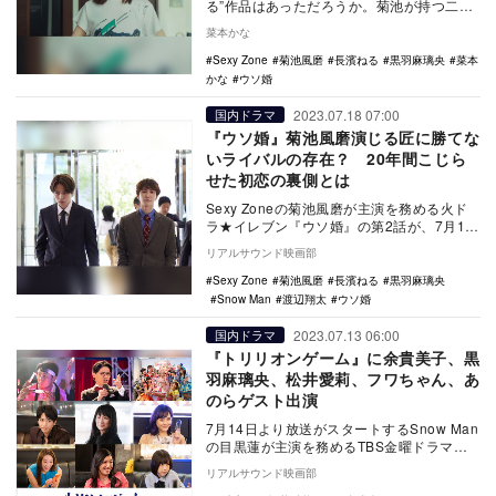
る”作品はあっただろうか。菊池が持つ二面
性を存分に生かしたドラマ『ウソ婚』（カ
菜本かな
ンテレ・フジ…
Sexy Zone
菊池風磨
長濱ねる
黒羽麻璃央
菜本
かな
ウソ婚
2023.07.18 07:00
国内ドラマ
『ウソ婚』菊池風磨演じる匠に勝てな
いライバルの存在？ 20年間こじら
せた初恋の裏側とは
Sexy Zoneの菊池風磨が主演を務める火ド
ラ★イレブン『ウソ婚』の第2話が、7月18
日23時よりカンテレ・フジテレビ系で放
リアルサウンド映画部
送…
Sexy Zone
菊池風磨
長濱ねる
黒羽麻璃央
Snow Man
渡辺翔太
ウソ婚
2023.07.13 06:00
国内ドラマ
『トリリオンゲーム』に余貴美子、黒
羽麻璃央、松井愛莉、フワちゃん、あ
のらゲスト出演
7月14日より放送がスタートするSnow Man
の目黒蓮が主演を務めるTBS金曜ドラマ
『トリリオンゲーム』第1章「AIオンライ
リアルサウンド映画部
ン…