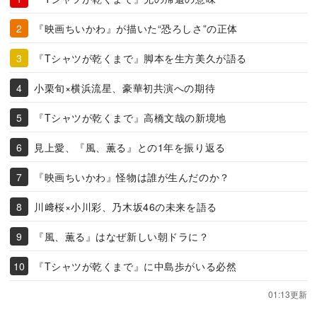
『映画ちいかわ』が描いた“恐ろしさ”の正体
『Tシャツが乾くまで』脚本を生方美久が語る
小栗旬×横浜流星、豪華初共演への期待
『Tシャツが乾くまで』高橋文哉の新境地
見上愛、『風、薫る』との1年を振り返る
『映画ちいかわ』怪物は誰が生んだのか？
川﨑桜×小川彩、乃木坂46の未来を語る
『風、薫る』はなぜ新しい朝ドラに？
『Tシャツが乾くまで』に中島歩がいる必然
01:13更新