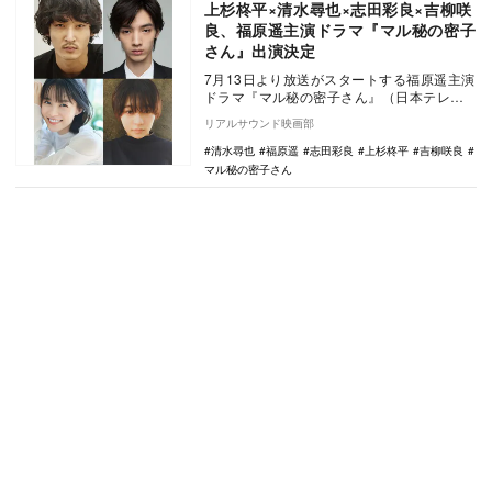
上杉柊平×清水尋也×志田彩良×吉柳咲
良、福原遥主演ドラマ『マル秘の密子
さん』出演決定
7月13日より放送がスタートする福原遥主演
ドラマ『マル秘の密子さん』（日本テレビ
系）の新キャストとして、上杉柊平、清水
リアルサウンド映画部
尋也、志田…
清水尋也
福原遥
志田彩良
上杉柊平
吉柳咲良
マル秘の密子さん