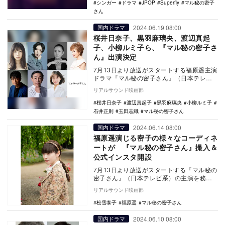
シンガー
ドラマ
JPOP
Superfly
マル秘の密子
さん
2024.06.19 08:00
国内ドラマ
桜井日奈子、黒羽麻璃央、渡辺真起
子、小柳ルミ子ら、『マル秘の密子さ
ん』出演決定
7月13日より放送がスタートする福原遥主演
ドラマ『マル秘の密子さん』（日本テレビ
系）の追加キャストとして、小柳ルミ子、
リアルサウンド映画部
神保悟志、…
桜井日奈子
渡辺真起子
黒羽麻璃央
小柳ルミ子
石井正則
玉田志織
マル秘の密子さん
2024.06.14 08:00
国内ドラマ
福原遥演じる密子の様々なコーディネ
ートが 『マル秘の密子さん』撮入＆
公式インスタ開設
7月13日より放送がスタートする『マル秘の
密子さん』（日本テレビ系）の主演を務め
る福原遥がクランクインを迎えた。 福原
リアルサウンド映画部
が本作…
松雪泰子
福原遥
マル秘の密子さん
2024.06.10 08:00
国内ドラマ