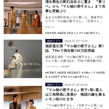
清水尋也の変幻自在さに驚き 『東リ
ベ』から『マル秘の密子さん』まで見
事な変貌ぶり
あまりの変幻自在ぶりに驚いた。放送中の
ドラマ『マル秘の密子さん』（日本テレビ
系）に出演中の清水尋也のことである。こ
於ありさ
こ数年、出演作…
清水尋也
福原遥
於ありさ
マル秘の密子さん
2024.07.29 15:30
国内ドラマ
福原遥主演『マル秘の密子さん』第1
話、TVerで再生数100万回突破
福原遥主演作『マル秘の密子さん』（日本
テレビ系）の第1話が、TVerで再生数100万
回を突破した。（※） 福原が本作で演じ
リアルサウンド映画部
る…
松雪泰子
福原遥
渡辺真起子
小柳ルミ子
志田彩
良
上杉柊平
TVer
マル秘の密子さん
2024.07.28 02:00
国内ドラマ
『マル秘の密子さん』密子×智×遥人
は三角関係に発展か 物語の鍵を握る
レモン味のかき氷
『マル秘の密子さん』（日本テレビ系）は
ファッションも見どころの一つだ。特に目