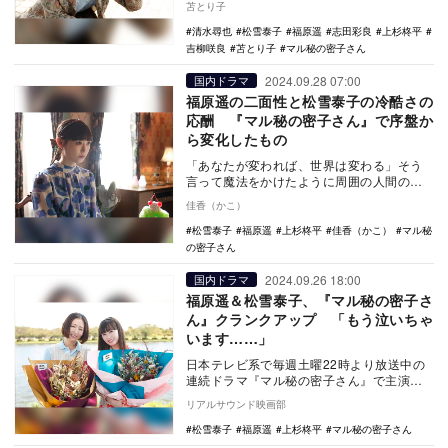
苫とり子
の密子（福原遥…
清水尋也
松雪泰子
福原遥
志田彩良
上杉柊平
吉柳咲良
苫とり子
マル秘の密子さん
2024.09.28 07:00
国内ドラマ
福原遥の二面性と松雪泰子の冷酷さの
応酬 『マル秘の密子さん』で序盤か
ら変化したもの
「あなたが変われば、世界は変わる」そう
言って魔法をかけたように周囲の人間の外
見も内面もたちまち上向きに変化させてみ
佳香（かこ）
せる。『マル秘…
松雪泰子
福原遥
上杉柊平
佳香（かこ）
マル秘
の密子さん
2024.09.26 18:00
国内ドラマ
福原遥＆松雪泰子、『マル秘の密子さ
ん』クランクアップ 「もう泣いちゃ
います……」
日本テレビ系で毎週土曜22時より放送中の
連続ドラマ『マル秘の密子さん』で主演を
務める福原遥と、共演の松雪泰子がクラン
リアルサウンド映画部
クアップを迎…
松雪泰子
福原遥
上杉柊平
マル秘の密子さん