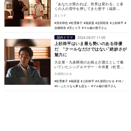
「あなたが変われば、世界は変わる」と多
くの人の背中を押してきた密子（福原
遥）。だけど、その魔法の言葉はなりたい
苫とり子
自分や夢がある人に…
清水尋也
松雪泰子
福原遥
志田彩良
上杉柊平
吉柳咲良
苫とり子
マル秘の密子さん
2024.09.07 11:00
国内ドラマ
上杉柊平はいま最も勢いのある俳優
だ “クールなだけではない”絶妙さが
魅力に
大企業・九条開発のお抱え介護士として働
いていたシングルマザー・今井夏（松雪泰
子）を、九条開発の女社長にする。そんな
久保田ひかる
大それたゴール…
松雪泰子
福原遥
上杉柊平
久保田ひかる
18／
40～ふたりなら夢も恋も～
マル秘の密子さん