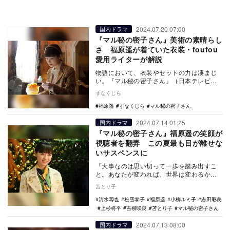
2024.07.20 07:00
国内ドラマ
『マル秘の密子さん』美術の素晴らし
さ 福原遥が着ていた衣装・foufou
愛用ライターが解説
物語において、衣装やセットの力は凄まじ
い。『マル秘の密子さん』（日本テレビ
系）は、その斬新かつノスタルジックな美
すなくじら
術によって、現代…
福原遥
すなくじら
マル秘の密子さん
2024.07.14 01:25
国内ドラマ
『マル秘の密子さん』福原遥の笑顔が
視聴者を翻弄 この夏最も目が離せな
いサスペンスに
「大事なのは思い切って一歩を踏み出すこ
と。あなたが変われば、世界は変わるか
ら」 シンデレラのように魔法使いが自分
苫とり子
を変えてくれ…
清水尋也
松雪泰子
福原遥
小柳ルミ子
志田彩良
上杉柊平
吉柳咲良
苫とり子
マル秘の密子さん
2024.07.13 08:00
国内ドラマ