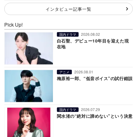
インタビュー記事一覧
Pick Up!
2026.08.02
国内ドラマ
白石聖、デビュー10年目を迎えた現
在地
2026.08.01
アニメ
梅原裕一郎、“低音ボイス”の試行錯誤
2026.07.29
国内ドラマ
関水渚の“絶対に諦めない”という決意