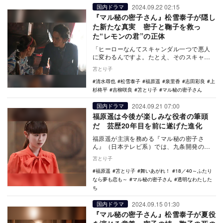
2024.09.22 02:15
国内ドラマ
『マル秘の密子さん』松雪泰子が隠し
た新たな真実 密子と鞠子を救っ
た“レモンの君”の正体
「ヒーローなんてスキャンダル一つで悪人
に変わるんですよ。たとえ、そのスキャン
ダルが事実ではなくても」 「最初に小さな
苫とり子
火をつけれ…
清水尋也
松雪泰子
福原遥
泉里香
志田彩良
上
杉柊平
吉柳咲良
苫とり子
マル秘の密子さん
2024.09.21 07:00
国内ドラマ
福原遥は今後が楽しみな役者の筆頭
だ 芸歴20年目を前に遂げた進化
福原遥が主演を務める『マル秘の密子さ
ん』（日本テレビ系）では、九条開発の社
長に就任した夏（松雪泰子）が突如、密子
苫とり子
（福原遥）にクビ…
福原遥
苫とり子
舞いあがれ！
18／40～ふたり
なら夢も恋も～
マル秘の密子さん
透明なわたした
ち
2024.09.15 01:30
国内ドラマ
『マル秘の密子さん』松雪泰子が夏役