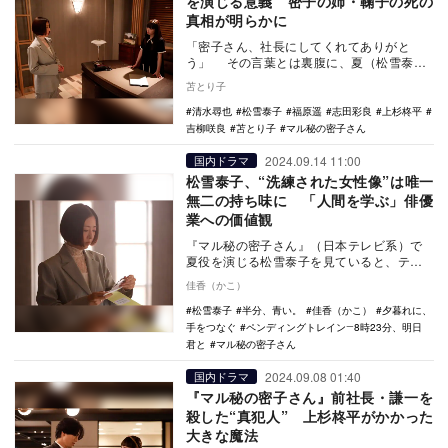
を演じる意義 密子の姉・鞠子の死の
真相が明らかに
「密子さん、社長にしてくれてありがと
う」 その言葉とは裏腹に、夏（松雪泰
子）が密子（福原遥）に向ける視線は冷や
苫とり子
やかだった。 …
清水尋也
松雪泰子
福原遥
志田彩良
上杉柊平
吉柳咲良
苫とり子
マル秘の密子さん
2024.09.14 11:00
国内ドラマ
松雪泰子、“洗練された女性像”は唯一
無二の持ち味に 「人間を学ぶ」俳優
業への価値観
『マル秘の密子さん』（日本テレビ系）で
夏役を演じる松雪泰子を見ていると、ティ
ファニーの展示会「エキシビジョン『ティ
佳香（かこ）
ファニー ワン…
松雪泰子
半分、青い。
佳香（かこ）
夕暮れに、
手をつなぐ
ペンディングトレイン―8時23分、明日
君と
マル秘の密子さん
2024.09.08 01:40
国内ドラマ
『マル秘の密子さん』前社長・謙一を
殺した“真犯人” 上杉柊平がかかった
大きな魔法