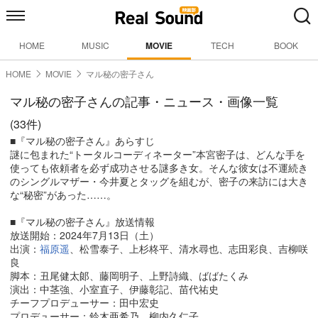
HOME
MUSIC
MOVIE
TECH
BOOK
HOME
MOVIE
マル秘の密子さん
マル秘の密子さんの記事・ニュース・画像一覧
(33件)
■『マル秘の密子さん』あらすじ
謎に包まれた“トータルコーディネーター”本宮密子は、どんな手を
使っても依頼者を必ず成功させる謎多き女。そんな彼女は不運続き
のシングルマザー・今井夏とタッグを組むが、密子の来訪には大き
な“秘密”があった……。
■『マル秘の密子さん』放送情報
放送開始：2024年7月13日（土）
出演：
福原遥
、松雪泰子、上杉柊平、清水尋也、志田彩良、吉柳咲
良
脚本：丑尾健太郞、藤岡明子、上野詩織、ばばたくみ
演出：中茎強、小室直子、伊藤彰記、苗代祐史
チーフプロデューサー：田中宏史
プロデューサー：鈴木亜希乃、柳内久仁子