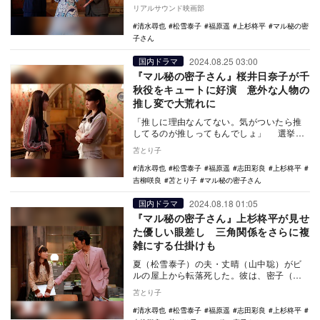
え、撮影現場でバースデーサプライズが行
リアルサウンド映画部
われた。 …
清水尋也
松雪泰子
福原遥
上杉柊平
マル秘の密
子さん
2024.08.25 03:00
国内ドラマ
『マル秘の密子さん』桜井日奈子が千
秋役をキュートに好演 意外な人物の
推し変で大荒れに
「推しに理由なんてない。気がついたら推
してるのが推しってもんでしょ」 選挙に
おける投票は、いわば“推し活”。そのたった
苫とり子
一票が…
清水尋也
松雪泰子
福原遥
志田彩良
上杉柊平
吉柳咲良
苫とり子
マル秘の密子さん
2024.08.18 01:05
国内ドラマ
『マル秘の密子さん』上杉柊平が見せ
た優しい眼差し 三角関係をさらに複
雑にする仕掛けも
夏（松雪泰子）の夫・丈晴（山中聡）がビ
ルの屋上から転落死した。彼は、密子（福
原遥）の姉・鞠子（泉里香）が犠牲となっ
苫とり子
た火事の現場か…
清水尋也
松雪泰子
福原遥
志田彩良
上杉柊平