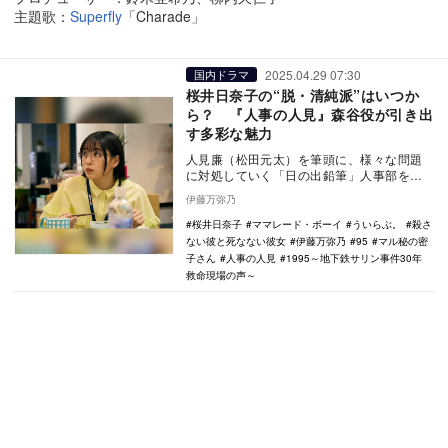
主題歌：
Superfly
「Charade」
2025.04.29 07:30
国内ドラマ
桜井日奈子の“脱・清純派”はいつか
ら？ 『人事の人見』森谷役が引き出
す多彩な魅力
人見廉（松田元太）を筆頭に、様々な問題
に対処していく「日の出鉛筆」人事部を舞
台にした『人事の人見』（フジテレビ系）
伊藤万弥乃
が現在放送中だ…
桜井日奈子
ママレード・ボーイ
ういらぶ。
殺さ
ない彼と死なない彼女
伊藤万弥乃
95
マル秘の密
子さん
人事の人見
1995～地下鉄サリン事件30年
救命現場の声～