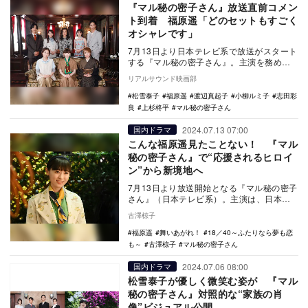
『マル秘の密子さん』放送直前コメン
ト到着 福原遥「どのセットもすごく
オシャレです」
7月13日より日本テレビ系で放送がスタート
する『マル秘の密子さん』。主演を務める
福原遥らキャスト陣より放送直前コメント
リアルサウンド映画部
が到着した…
松雪泰子
福原遥
渡辺真起子
小柳ルミ子
志田彩
良
上杉柊平
マル秘の密子さん
2024.07.13 07:00
国内ドラマ
こんな福原遥見たことない！ 『マル
秘の密子さん』で“応援されるヒロイ
ン”から新境地へ
7月13日より放送開始となる『マル秘の密子
さん』（日本テレビ系）。主演は、日本テ
レビ系GPドラマ初主演となる福原遥。謎に
古澤椋子
包まれた…
福原遥
舞いあがれ！
18／40～ふたりなら夢も恋
も～
古澤椋子
マル秘の密子さん
2024.07.06 08:00
国内ドラマ
松雪泰子が優しく微笑む姿が 『マル
秘の密子さん』対照的な“家族の肖
像”ビジュアル公開