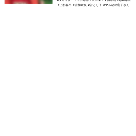
上杉柊平
吉柳咲良
苫とり子
マル秘の密子さん