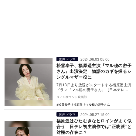
2024.06.03 05:00
国内ドラマ
松雪泰子、福原遥主演『マル秘の密子
さん』出演決定 物語のカギを握るシ
ングルマザー役に
7月13日より放送がスタートする福原遥主演
ドラマ『マル秘の密子さん』（日本テレビ
系）に、松雪泰子が出演することが決定し
リアルサウンド映画部
た。 …
松雪泰子
福原遥
マル秘の密子さん
2024.05.27 15:00
国内ドラマ
福原遥はひたむきなヒロインがよく似
合う 日テレ初主演作では“正統派”と
対極の存在に？