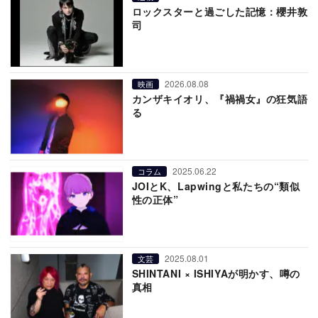
ロックスターと過ごした記憶：櫻井敦
司
2026.08.08
映画
カンザキイオリ、『禍禍女』の狂気語
る
2025.06.22
コラム
JOIとK、Lapwingと私たちの“類似
性の正体”
2025.08.01
文芸
SHINTANI × ISHIYAが明かす、噂の
真相