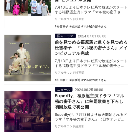
7月13日より日本テレビ系で放送がスタート
する福原遥主演ドラマ『マル秘の密子さ
ん』の新ビジュアルが公開された。 福原
リアルサウンド映画部
が本作で…
松雪泰子
福原遥
マル秘の密子さん
2024.07.01 06:00
国内ドラマ
前を見つめる福原遥と遠くを見つめる
松雪泰子 『マル秘の密子さん』メイ
ンビジュアル完成
7月13日より日本テレビ系で放送がスタート
する福原遥主演ドラマ『マル秘の密子さ
ん』のメインビジュアルが公開された。
リアルサウンド映画部
福原が本…
松雪泰子
福原遥
マル秘の密子さん
2024.06.25 08:00
ニュース
Superfly、福原遥主演ドラマ『マル
秘の密子さん』に主題歌書き下ろし
初回放送で初公開
Superflyが、7月13日より放送開始されるド
ラマ『マル秘の密子さん』（日本テレビ
系）に主題歌を書き下ろすことが決定し
リアルサウンド編集部
た。 …