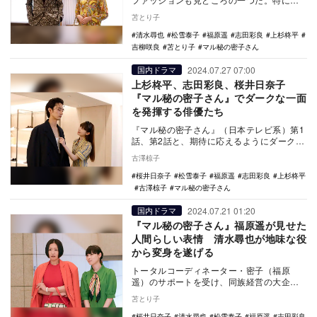
を引くのはfoufouやTSUMORI CHISAT…
苫とり子
清水尋也
松雪泰子
福原遥
志田彩良
上杉柊平
吉柳咲良
苫とり子
マル秘の密子さん
2024.07.27 07:00
国内ドラマ
上杉柊平、志田彩良、桜井日奈子
『マル秘の密子さん』でダークな一面
を発揮する俳優たち
『マル秘の密子さん』（日本テレビ系）第1
話、第2話と、期待に応えるようにダークヒ
ロインっぷりを見せつけている福原遥。密
古澤椋子
子役はこれ…
桜井日奈子
松雪泰子
福原遥
志田彩良
上杉柊平
古澤椋子
マル秘の密子さん
2024.07.21 01:20
国内ドラマ
『マル秘の密子さん』福原遥が見せた
人間らしい表情 清水尋也が地味な役
から変身を遂げる
トータルコーディネーター・密子（福原
遥）のサポートを受け、同族経営の大企業
「九条開発」の次期社長に立候補したシン
苫とり子
グルマザーの夏（…
桜井日奈子
清水尋也
松雪泰子
福原遥
志田彩良