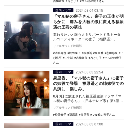
吉柳咲良
苫とり子
マル秘の密子さん
2024.08.04 03:15
国内ドラマ
『マル秘の密子さん』密子の正体が明
らかに 痛みを大粒の涙に変える福原
遥の圧巻の演技
変わりたいと願う人をサポートするトータ
ルコーディネーターの密子（福原遥）。け
れど、本当に変えたいのは自分自身だった
リアルサウンド映画部
のかもしれない…
清水尋也
松雪泰子
福原遥
泉里香
志田彩良
上
杉柊平
山中聡
吉柳咲良
苫とり子
マル秘の密子
さん
2024.08.03 22:54
国内ドラマ
泉里香、『マル秘の密子さん』に密子
の姉役で登場 福原遥との姉妹役での
共演に「楽しみ」
8月3日に放送された福原遥主演ドラマ『マ
ル秘の密子さん』（日本テレビ系）第4話に
泉里香が出演した。 福原が本作で演じる
リアルサウンド映画部
のは、…
松雪泰子
福原遥
泉里香
マル秘の密子さん
2024.08.03 07:00
国内ドラマ