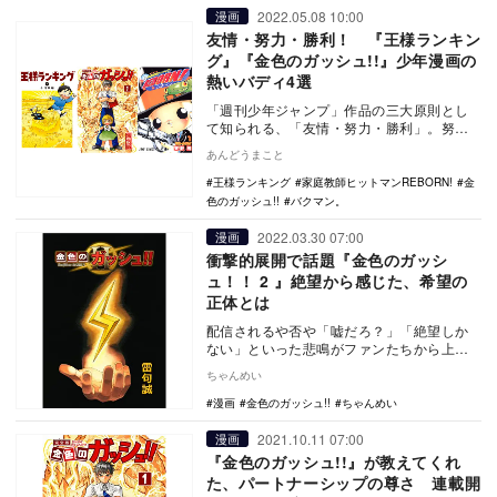
2022.05.08 10:00
漫画
友情・努力・勝利！ 『王様ランキン
グ』『金色のガッシュ!!』少年漫画の
熱いバディ4選
「週刊少年ジャンプ」作品の三大原則とし
て知られる、「友情・努力・勝利」。努力
と勝利は概念として結びつきやすいが、そ
あんどうまこと
のなかで「友情…
王様ランキング
家庭教師ヒットマンREBORN!
金
色のガッシュ!!
バクマン。
2022.03.30 07:00
漫画
衝撃的展開で話題『金色のガッシ
ュ！！ 2 』絶望から感じた、希望の
正体とは
配信されるや否や「嘘だろ？」「絶望しか
ない」といった悲鳴がファンたちから上が
り、大きな注目を集めている『金色のガッ
ちゃんめい
シュ！！ 2 …
漫画
金色のガッシュ!!
ちゃんめい
2021.10.11 07:00
漫画
『金色のガッシュ!!』が教えてくれ
た、パートナーシップの尊さ 連載開