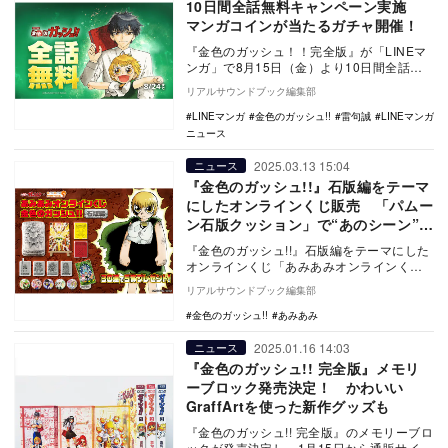
10日間全話無料キャンペーン実施
マンガコインが当たるガチャ開催！
『金色のガッシュ！！完全版』が「LINEマ
ンガ」で8月15日（金）より10日間全話無
料キャンペーンを開催する。 『金色のガ
リアルサウンドブック編集部
ッ…
LINEマンガ
金色のガッシュ!!
雷句誠
LINEマンガ
ニュース
2025.03.13 15:04
ニュース
『金色のガッシュ!!』石版編をテーマ
にしたオンラインくじ販売 「パムー
ン石版クッション」で“あのシーン”を
再現？
『金色のガッシュ!!』石版編をテーマにした
オンラインくじ「あみあみオンラインくじ
金色のガッシュ!! 石版編」が登場した。 …
リアルサウンドブック編集部
金色のガッシュ!!
あみあみ
2025.01.16 14:03
ニュース
『金色のガッシュ!! 完全版』メモリ
ーブロック発売決定！ かわいい
GraffArtを使った新作グッズも
『金色のガッシュ!! 完全版』のメモリーブロ
ックが発売決定し、1月15日から通販サイト