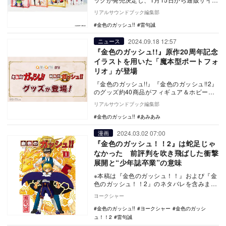
「eeo Store online」で予約…
リアルサウンドブック編集部
金色のガッシュ!!
雷句誠
2024.09.18 12:57
ニュース
『金色のガッシュ!!』原作20周年記念
イラストを用いた「魔本型ポートフォ
リオ」が登場
『金色のガッシュ!!』『金色のガッシュ!!2』
のグッズ約40商品がフィギュア＆ホビー通
販「あみあみ」にて受注開始された。 …
リアルサウンドブック編集部
金色のガッシュ!!
あみあみ
2024.03.02 07:00
漫画
『金色のガッシュ！！2』は蛇足じゃ
なかった 前評判を吹き飛ばした衝撃
展開と“少年誌卒業”の意味
※本稿は『金色のガッシュ！！』および『金
色のガッシュ！！2』のネタバレを含みま
す。 2001年から2008年まで「週刊少年
ヨークシャー
サ…
金色のガッシュ!!
ヨークシャー
金色のガッシ
ュ！！2
雷句誠