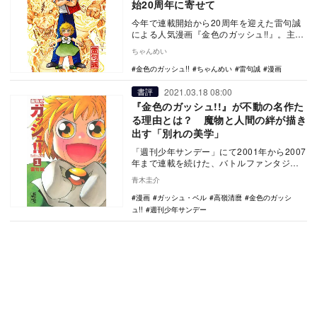
始20周年に寄せて
今年で連載開始から20周年を迎えた雷句誠
による人気漫画『金色のガッシュ!!』。主人
公は天才ゆえに孤独な学生生活を送る中学
ちゃんめい
生・高嶺…
金色のガッシュ!!
ちゃんめい
雷句誠
漫画
2021.03.18 08:00
書評
『金色のガッシュ!!』が不動の名作た
る理由とは？ 魔物と人間の絆が描き
出す「別れの美学」
「週刊少年サンデー」にて2001年から2007
年まで連載を続けた、バトルファンタジー
作品『金色のガッシュ!!』（講談社）。約
青木圭介
14…
漫画
ガッシュ・ベル
高嶺清麿
金色のガッシ
ュ!!
週刊少年サンデー