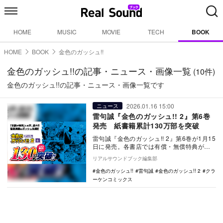
HOME
MUSIC
MOVIE
TECH
BOOK
HOME
BOOK
金色のガッシュ!!
金色のガッシュ!!の記事・ニュース・画像一覧
(10件)
金色のガッシュ!!の記事・ニュース・画像一覧です
2026.01.16 15:00
ニュース
雷句誠『金色のガッシュ!! 2』第6巻
発売 紙書籍累計130万部を突破
雷句誠『金色のガッシュ!! 2』第6巻が1月15
日に発売。各書店では有償・無償特典が用
意。
リアルサウンドブック編集部
金色のガッシュ!!
雷句誠
金色のガッシュ!! 2
クラ
ーケンコミックス