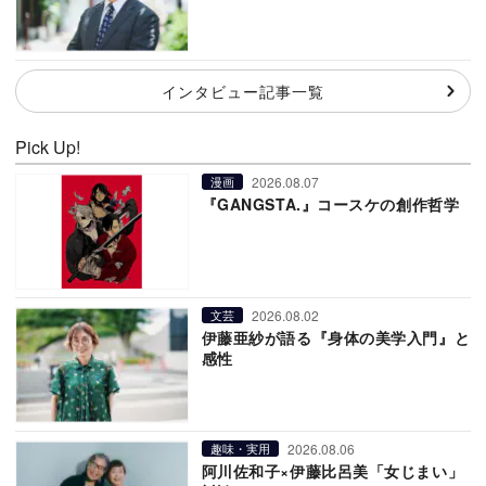
インタビュー記事一覧
Pick Up!
2026.08.07
漫画
『GANGSTA.』コースケの創作哲学
2026.08.02
文芸
伊藤亜紗が語る『身体の美学入門』と
感性
2026.08.06
趣味・実用
阿川佐和子×伊藤比呂美「女じまい」