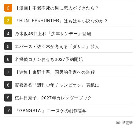
【漫画】不老不死の男に恋人ができたら？
『HUNTER×HUNTER』はもはや小説なのか？
乃木坂46井上和『少年サンデー』登場
エバース・佐々木が考える「ダサい」芸人
名探偵コナンおせち2027予約開始
【追悼】東野圭吾、国民的作家への道程
賀喜遥香『週刊少年チャンピオン』表紙に
桜井日奈子、2027年カレンダーブック
『GANGSTA.』コースケの創作哲学
00:15更新